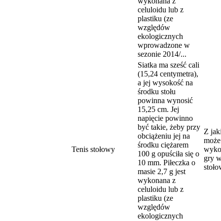
wykonana z
celuloidu lub z
plastiku (ze
względów
ekologicznych
wprowadzone w
sezonie 2014/...
Siatka ma sześć cali
(15,24 centymetra),
a jej wysokość na
środku stołu
powinna wynosić
15,25 cm. Jej
napięcie powinno
być takie, żeby przy
Z jak
obciążeniu jej na
może 
środku ciężarem
Tenis stołowy
wyko
100 g opuściła się o
gry w
10 mm. Piłeczka o
stoł
masie 2,7 g jest
wykonana z
celuloidu lub z
plastiku (ze
względów
ekologicznych