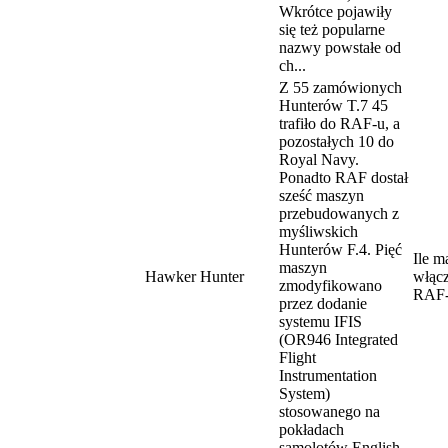
Wkrótce pojawiły
się też popularne
nazwy powstałe od
ch...
Z 55 zamówionych
Hunterów T.7 45
trafiło do RAF-u, a
pozostałych 10 do
Royal Navy.
Ponadto RAF dostał
sześć maszyn
przebudowanych z
myśliwskich
Hunterów F.4. Pięć
Ile m
maszyn
Hawker Hunter
włąc
zmodyfikowano
RAF-
przez dodanie
systemu IFIS
(OR946 Integrated
Flight
Instrumentation
System)
stosowanego na
pokładach
samolotów English