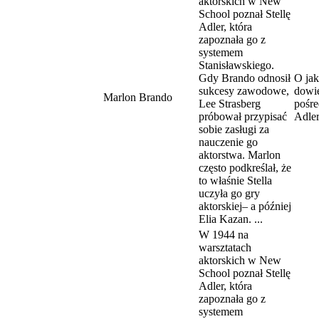
aktorskich w New
School poznał Stellę
Adler, która
zapoznała go z
systemem
Stanisławskiego.
Gdy Brando odnosił
O jak
sukcesy zawodowe,
dowie
Marlon Brando
Lee Strasberg
pośre
próbował przypisać
Adle
sobie zasługi za
nauczenie go
aktorstwa. Marlon
często podkreślał, że
to właśnie Stella
uczyła go gry
aktorskiej– a później
Elia Kazan. ...
W 1944 na
warsztatach
aktorskich w New
School poznał Stellę
Adler, która
zapoznała go z
systemem