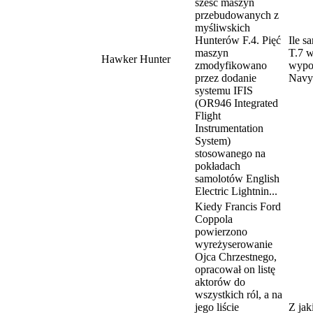
sześć maszyn
przebudowanych z
myśliwskich
Hunterów F.4. Pięć
Ile s
maszyn
T.7 w
Hawker Hunter
zmodyfikowano
wypo
przez dodanie
Navy
systemu IFIS
(OR946 Integrated
Flight
Instrumentation
System)
stosowanego na
pokładach
samolotów English
Electric Lightnin...
Kiedy Francis Ford
Coppola
powierzono
wyreżyserowanie
Ojca Chrzestnego,
opracował on listę
aktorów do
wszystkich ról, a na
jego liście
Z ja