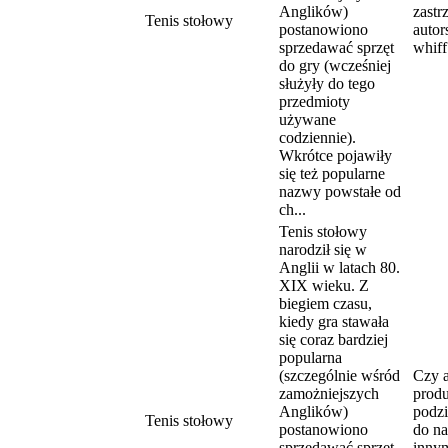
Anglików)
zastr
Tenis stołowy
postanowiono
autor
sprzedawać sprzęt
whiff
do gry (wcześniej
służyły do tego
przedmioty
używane
codziennie).
Wkrótce pojawiły
się też popularne
nazwy powstałe od
ch...
Tenis stołowy
narodził się w
Anglii w latach 80.
XIX wieku. Z
biegiem czasu,
kiedy gra stawała
się coraz bardziej
popularna
(szczególnie wśród
Czy a
zamożniejszych
produ
Anglików)
podzi
Tenis stołowy
postanowiono
do n
sprzedawać sprzęt
inny