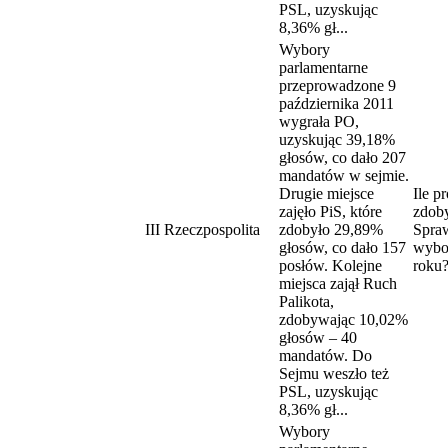
PSL, uzyskując
8,36% gł...
Wybory
parlamentarne
przeprowadzone 9
października 2011
wygrała PO,
uzyskując 39,18%
głosów, co dało 207
mandatów w sejmie.
Drugie miejsce
Ile p
zajęło PiS, które
zdoby
III Rzeczpospolita
zdobyło 29,89%
Spra
głosów, co dało 157
wybo
posłów. Kolejne
roku
miejsca zajął Ruch
Palikota,
zdobywając 10,02%
głosów – 40
mandatów. Do
Sejmu weszło też
PSL, uzyskując
8,36% gł...
Wybory