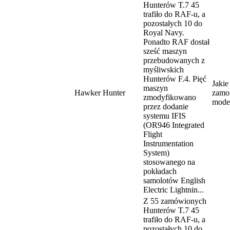
Hunterów T.7 45
trafiło do RAF-u, a
pozostałych 10 do
Royal Navy.
Ponadto RAF dostał
sześć maszyn
przebudowanych z
myśliwskich
Hunterów F.4. Pięć
Jakie
maszyn
Hawker Hunter
zamo
zmodyfikowano
mode
przez dodanie
systemu IFIS
(OR946 Integrated
Flight
Instrumentation
System)
stosowanego na
pokładach
samolotów English
Electric Lightnin...
Z 55 zamówionych
Hunterów T.7 45
trafiło do RAF-u, a
pozostałych 10 do