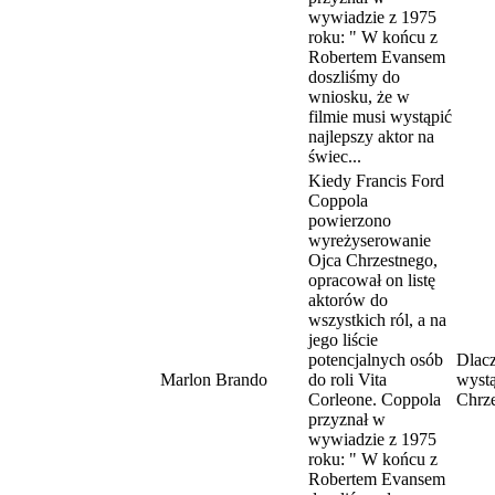
wywiadzie z 1975
roku: " W końcu z
Robertem Evansem
doszliśmy do
wniosku, że w
filmie musi wystąpić
najlepszy aktor na
świec...
Kiedy Francis Ford
Coppola
powierzono
wyreżyserowanie
Ojca Chrzestnego,
opracował on listę
aktorów do
wszystkich ról, a na
jego liście
potencjalnych osób
Dlacz
Marlon Brando
do roli Vita
wystą
Corleone. Coppola
Chrz
przyznał w
wywiadzie z 1975
roku: " W końcu z
Robertem Evansem