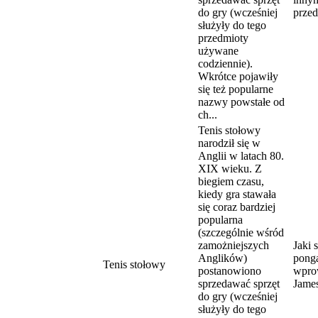
do gry (wcześniej
przed
służyły do tego
przedmioty
używane
codziennie).
Wkrótce pojawiły
się też popularne
nazwy powstałe od
ch...
Tenis stołowy
narodził się w
Anglii w latach 80.
XIX wieku. Z
biegiem czasu,
kiedy gra stawała
się coraz bardziej
popularna
(szczególnie wśród
zamożniejszych
Jaki 
Anglików)
ponga
Tenis stołowy
postanowiono
wpro
sprzedawać sprzęt
Jame
do gry (wcześniej
służyły do tego