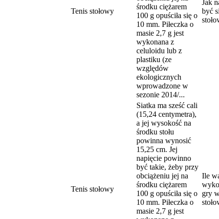
Jak n
środku ciężarem
Tenis stołowy
być s
100 g opuściła się o
stoł
10 mm. Piłeczka o
masie 2,7 g jest
wykonana z
celuloidu lub z
plastiku (ze
względów
ekologicznych
wprowadzone w
sezonie 2014/...
Siatka ma sześć cali
(15,24 centymetra),
a jej wysokość na
środku stołu
powinna wynosić
15,25 cm. Jej
napięcie powinno
być takie, żeby przy
obciążeniu jej na
Ile w
środku ciężarem
wyko
Tenis stołowy
100 g opuściła się o
gry w
10 mm. Piłeczka o
stoł
masie 2,7 g jest