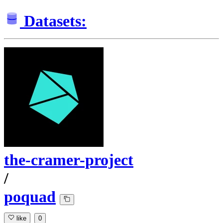
Datasets:
the-cramer-project
/
poquad
like
0