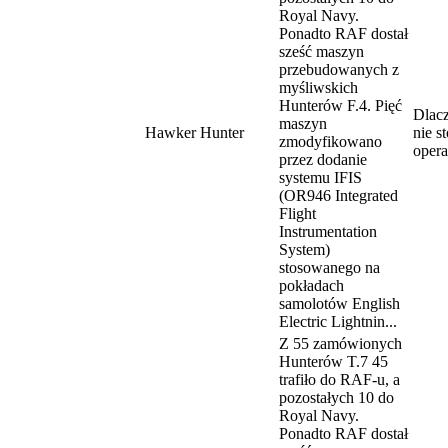
Royal Navy.
Ponadto RAF dostał
sześć maszyn
przebudowanych z
myśliwskich
Hunterów F.4. Pięć
Dlac
maszyn
Hawker Hunter
nie 
zmodyfikowano
opera
przez dodanie
systemu IFIS
(OR946 Integrated
Flight
Instrumentation
System)
stosowanego na
pokładach
samolotów English
Electric Lightnin...
Z 55 zamówionych
Hunterów T.7 45
trafiło do RAF-u, a
pozostałych 10 do
Royal Navy.
Ponadto RAF dostał