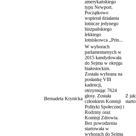
amerykańskiego
typu Newport.
Początkowo
wspierał działania
lotnicze jedynego
hiszpańskiego
lekkiego
lotniskowca „Prin...
W wyborach
parlamentarnych w
2015 kandydowała
do Sejmu w okręgu
białostockim.
Została wybrana na
posłankę VIII
kadencji,
otrzymując 7624
głosy. Została
Z jak
Bernadeta Krynicka
członkiem Komisji
start
Polityki Społecznej i
Rodziny oraz
Komisji Zdrowia.
Bez powodzenia
startowała w
wyborach do Sejmu