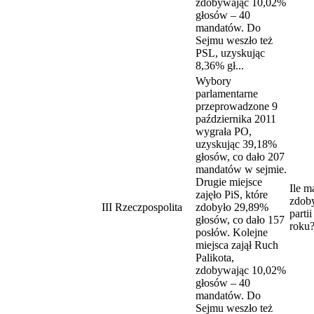
zdobywając 10,02%
głosów – 40
mandatów. Do
Sejmu weszło też
PSL, uzyskując
8,36% gł...
Wybory
parlamentarne
przeprowadzone 9
października 2011
wygrała PO,
uzyskując 39,18%
głosów, co dało 207
mandatów w sejmie.
Drugie miejsce
Ile m
zajęło PiS, które
zdoby
III Rzeczpospolita
zdobyło 29,89%
parti
głosów, co dało 157
roku
posłów. Kolejne
miejsca zajął Ruch
Palikota,
zdobywając 10,02%
głosów – 40
mandatów. Do
Sejmu weszło też