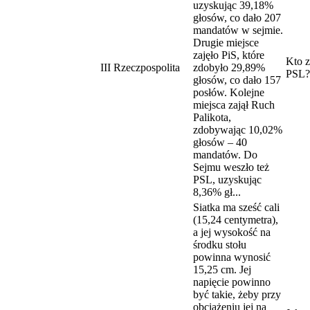
uzyskując 39,18%
głosów, co dało 207
mandatów w sejmie.
Drugie miejsce
zajęło PiS, które
Kto z
III Rzeczpospolita
zdobyło 29,89%
PSL?
głosów, co dało 157
posłów. Kolejne
miejsca zajął Ruch
Palikota,
zdobywając 10,02%
głosów – 40
mandatów. Do
Sejmu weszło też
PSL, uzyskując
8,36% gł...
Siatka ma sześć cali
(15,24 centymetra),
a jej wysokość na
środku stołu
powinna wynosić
15,25 cm. Jej
napięcie powinno
być takie, żeby przy
obciążeniu jej na