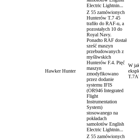
Electric Lightnin...
Z 55 zamówionych
Hunterów T.7 45
trafiło do RAF-u, a
pozostałych 10 do
Royal Navy.
Ponadto RAF dostał
sześć maszyn
przebudowanych z
myśliwskich
Hunterów F.4. Pięć
W ja
maszyn
Hawker Hunter
eksp
zmodyfikowano
T.7A
przez dodanie
systemu IFIS
(OR946 Integrated
Flight
Instrumentation
System)
stosowanego na
pokładach
samolotów English
Electric Lightnin...
Z 55 zamówionych