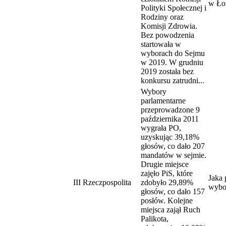
w Ło
Polityki Społecznej i
Rodziny oraz
Komisji Zdrowia.
Bez powodzenia
startowała w
wyborach do Sejmu
w 2019. W grudniu
2019 została bez
konkursu zatrudni...
Wybory
parlamentarne
przeprowadzone 9
października 2011
wygrała PO,
uzyskując 39,18%
głosów, co dało 207
mandatów w sejmie.
Drugie miejsce
zajęło PiS, które
Jaka 
III Rzeczpospolita
zdobyło 29,89%
wybo
głosów, co dało 157
posłów. Kolejne
miejsca zajął Ruch
Palikota,