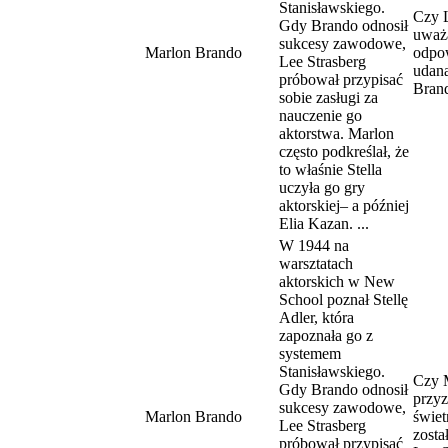
Stanisławskiego.
Czy L
Gdy Brando odnosił
uważa
sukcesy zawodowe,
Marlon Brando
odpow
Lee Strasberg
udaną
próbował przypisać
Bran
sobie zasługi za
nauczenie go
aktorstwa. Marlon
często podkreślał, że
to właśnie Stella
uczyła go gry
aktorskiej– a później
Elia Kazan. ...
W 1944 na
warsztatach
aktorskich w New
School poznał Stellę
Adler, która
zapoznała go z
systemem
Stanisławskiego.
Czy 
Gdy Brando odnosił
przyz
sukcesy zawodowe,
Marlon Brando
świe
Lee Strasberg
zosta
próbował przypisać