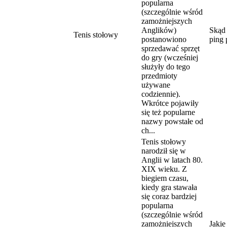
popularna
(szczególnie wśród
zamożniejszych
Anglików)
Skąd 
Tenis stołowy
postanowiono
ping
sprzedawać sprzęt
do gry (wcześniej
służyły do tego
przedmioty
używane
codziennie).
Wkrótce pojawiły
się też popularne
nazwy powstałe od
ch...
Tenis stołowy
narodził się w
Anglii w latach 80.
XIX wieku. Z
biegiem czasu,
kiedy gra stawała
się coraz bardziej
popularna
(szczególnie wśród
zamożniejszych
Jakie