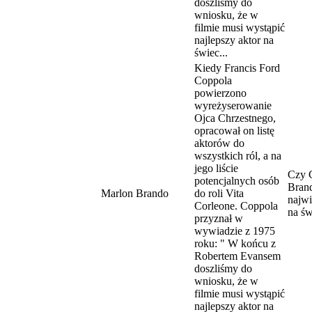
doszliśmy do
wniosku, że w
filmie musi wystąpić
najlepszy aktor na
świec...
Kiedy Francis Ford
Coppola
powierzono
wyreżyserowanie
Ojca Chrzestnego,
opracował on listę
aktorów do
wszystkich ról, a na
jego liście
Czy 
potencjalnych osób
Brand
Marlon Brando
do roli Vita
najw
Corleone. Coppola
na św
przyznał w
wywiadzie z 1975
roku: " W końcu z
Robertem Evansem
doszliśmy do
wniosku, że w
filmie musi wystąpić
najlepszy aktor na