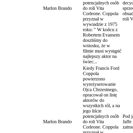
potencjalnych osób
decy
Marlon Brando
do roli Vita
sprze
Corleone. Coppola
obsa
przyznał w
roli 
wywiadzie z 1975
roku: " W końcu z
Robertem Evansem
doszliśmy do
wniosku, że w
filmie musi wystąpić
najlepszy aktor na
świec...
Kiedy Francis Ford
Coppola
powierzono
wyreżyserowanie
Ojca Chrzestnego,
opracował on listę
aktorów do
wszystkich ról, a na
jego liście
potencjalnych osób
Pod 
Marlon Brando
do roli Vita
Jaffe
Corleone. Coppola
zatru
przyznał w