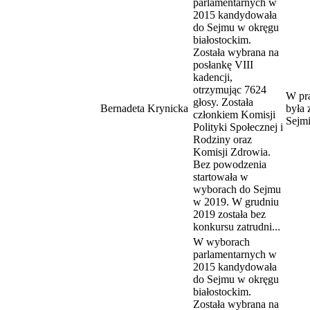
parlamentarnych w
2015 kandydowała
do Sejmu w okręgu
białostockim.
Została wybrana na
posłankę VIII
kadencji,
otrzymując 7624
W pra
głosy. Została
Bernadeta Krynicka
była
członkiem Komisji
Sejmi
Polityki Społecznej i
Rodziny oraz
Komisji Zdrowia.
Bez powodzenia
startowała w
wyborach do Sejmu
w 2019. W grudniu
2019 została bez
konkursu zatrudni...
W wyborach
parlamentarnych w
2015 kandydowała
do Sejmu w okręgu
białostockim.
Została wybrana na