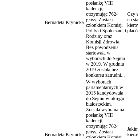
posłankę VIII
kadencji,
otrzymując 7624
Czy 
głosy. Została
na st
Bernadeta Krynicka
członkiem Komisji
kier
Polityki Społecznej i
plac
Rodziny oraz
Komisji Zdrowia.
Bez powodzenia
startowała w
wyborach do Sejmu
w 2019. W grudniu
2019 została bez
konkursu zatrudni...
W wyborach
parlamentarnych w
2015 kandydowała
do Sejmu w okręgu
białostockim.
Została wybrana na
posłankę VIII
kadencji,
otrzymując 7624
Jakim
głosy. Została
Bernadeta Krynicka
kier
członkiem Komisji