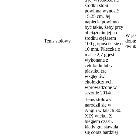
środku stołu
powinna wynosić
15,25 cm. Jej
napięcie powinno
być takie, żeby przy
obciążeniu jej na
W ja
środku ciężarem
Tenis stołowy
dopus
100 g opuściła się o
dwuk
10 mm. Piłeczka o
masie 2,7 g jest
wykonana z
celuloidu lub z
plastiku (ze
względów
ekologicznych
wprowadzone w
sezonie 2014/...
Tenis stołowy
narodził się w
Anglii w latach 80.
XIX wieku. Z
biegiem czasu,
kiedy gra stawała
się coraz bardziej