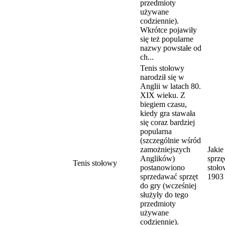
przedmioty
używane
codziennie).
Wkrótce pojawiły
się też popularne
nazwy powstałe od
ch...
Tenis stołowy
narodził się w
Anglii w latach 80.
XIX wieku. Z
biegiem czasu,
kiedy gra stawała
się coraz bardziej
popularna
(szczególnie wśród
zamożniejszych
Jakie
Anglików)
sprzę
Tenis stołowy
postanowiono
stoło
sprzedawać sprzęt
1903
do gry (wcześniej
służyły do tego
przedmioty
używane
codziennie).