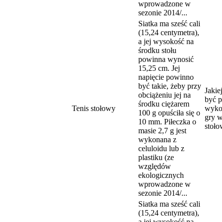
wprowadzone w
sezonie 2014/...
Siatka ma sześć cali
(15,24 centymetra),
a jej wysokość na
środku stołu
powinna wynosić
15,25 cm. Jej
napięcie powinno
być takie, żeby przy
Jakie
obciążeniu jej na
być p
środku ciężarem
Tenis stołowy
wyko
100 g opuściła się o
gry w
10 mm. Piłeczka o
stoł
masie 2,7 g jest
wykonana z
celuloidu lub z
plastiku (ze
względów
ekologicznych
wprowadzone w
sezonie 2014/...
Siatka ma sześć cali
(15,24 centymetra),
a jej wysokość na