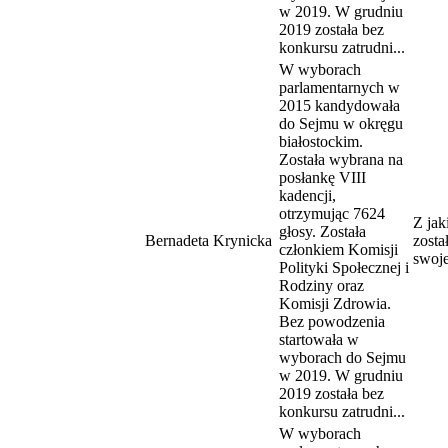
w 2019. W grudniu
2019 została bez
konkursu zatrudni...
W wyborach
parlamentarnych w
2015 kandydowała
do Sejmu w okręgu
białostockim.
Została wybrana na
posłankę VIII
kadencji,
otrzymując 7624
Z ja
głosy. Została
Bernadeta Krynicka
zosta
członkiem Komisji
swoje
Polityki Społecznej i
Rodziny oraz
Komisji Zdrowia.
Bez powodzenia
startowała w
wyborach do Sejmu
w 2019. W grudniu
2019 została bez
konkursu zatrudni...
W wyborach