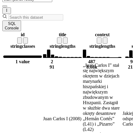
SQL
Console
id
title
context
string
classes
string
lengths
string
lengths
1 value
2
487
9
„Juan Carlos I” stał
91
8.08k
21
się największym
okrętem w dziejach
marynarki
hiszpańskiej i
największym
zbudowanym w
Hiszpanii. Zastąpił
w służbie dwa stare
okręty desantowe
Jakie
Juan Carlos I (2008)
„Hernán Cortés”
odsp
(L41) i „Pizarro”
Carlo
(L42)