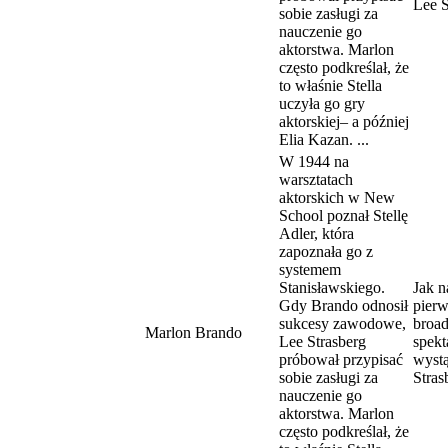
Lee S
sobie zasługi za
nauczenie go
aktorstwa. Marlon
często podkreślał, że
to właśnie Stella
uczyła go gry
aktorskiej– a później
Elia Kazan. ...
W 1944 na
warsztatach
aktorskich w New
School poznał Stellę
Adler, która
zapoznała go z
systemem
Stanisławskiego.
Jak n
Gdy Brando odnosił
pier
sukcesy zawodowe,
broa
Marlon Brando
Lee Strasberg
spekt
próbował przypisać
wystą
sobie zasługi za
Stras
nauczenie go
aktorstwa. Marlon
często podkreślał, że