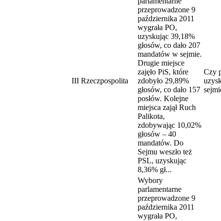
parlamentarne
przeprowadzone 9
października 2011
wygrała PO,
uzyskując 39,18%
głosów, co dało 207
mandatów w sejmie.
Drugie miejsce
zajęło PiS, które
Czy p
III Rzeczpospolita
zdobyło 29,89%
uzys
głosów, co dało 157
sejmi
posłów. Kolejne
miejsca zajął Ruch
Palikota,
zdobywając 10,02%
głosów – 40
mandatów. Do
Sejmu weszło też
PSL, uzyskując
8,36% gł...
Wybory
parlamentarne
przeprowadzone 9
października 2011
wygrała PO,