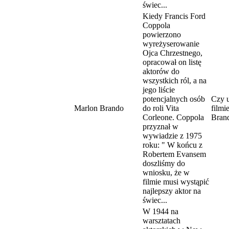
świec...
Kiedy Francis Ford
Coppola
powierzono
wyreżyserowanie
Ojca Chrzestnego,
opracował on listę
aktorów do
wszystkich ról, a na
jego liście
potencjalnych osób
Czy u
Marlon Brando
do roli Vita
filmi
Corleone. Coppola
Bran
przyznał w
wywiadzie z 1975
roku: " W końcu z
Robertem Evansem
doszliśmy do
wniosku, że w
filmie musi wystąpić
najlepszy aktor na
świec...
W 1944 na
warsztatach