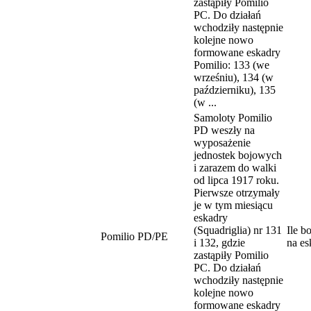
zastąpiły Pomilio
PC. Do działań
wchodziły następnie
kolejne nowo
formowane eskadry
Pomilio: 133 (we
wrześniu), 134 (w
październiku), 135
(w ...
Samoloty Pomilio
PD weszły na
wyposażenie
jednostek bojowych
i zarazem do walki
od lipca 1917 roku.
Pierwsze otrzymały
je w tym miesiącu
eskadry
(Squadriglia) nr 131
Ile b
Pomilio PD/PE
i 132, gdzie
na es
zastąpiły Pomilio
PC. Do działań
wchodziły następnie
kolejne nowo
formowane eskadry