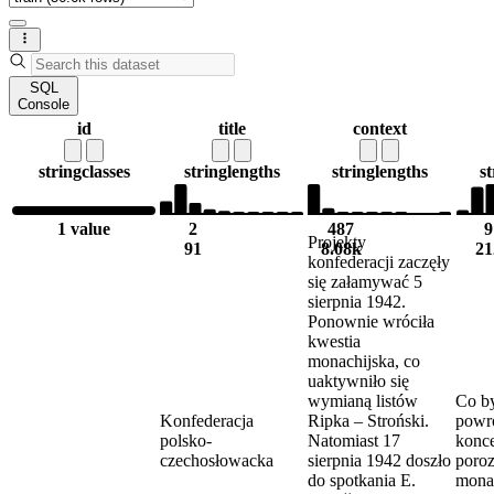
SQL
Console
id
title
context
string
classes
string
lengths
string
lengths
st
1 value
2
487
9
Projekty
91
8.08k
21
konfederacji zaczęły
się załamywać 5
sierpnia 1942.
Ponownie wróciła
kwestia
monachijska, co
uaktywniło się
wymianą listów
Co b
Konfederacja
Ripka – Stroński.
powr
polsko-
Natomiast 17
konc
czechosłowacka
sierpnia 1942 doszło
poro
do spotkania E.
mona