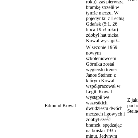
roku), zaś pierwszą
bramkę strzelił w
tymże meczu. W
pojedynku z Lechią
Gdańsk (5:1, 26
lipca 1953 roku)
zdobył hat tricka.
Kowal wystąpił...
W sezonie 1959
nowym
szkoleniowcem
Górnika został
węgierski trener
János Steiner, z
którym Kowal
współpracował w
Legii. Kowal
wystąpił we
Z jak
wszystkich
Edmund Kowal
pocho
dwudziestu dwóch
Stein
meczach ligowych i
zdobył sześć
bramek, spędzając
na boisku 1935
minut. Jedynym