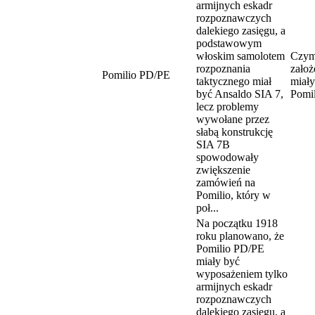
armijnych eskadr
rozpoznawczych
dalekiego zasięgu, a
podstawowym
włoskim samolotem
Czym
rozpoznania
założ
Pomilio PD/PE
taktycznego miał
miały
być Ansaldo SIA 7,
Pomi
lecz problemy
wywołane przez
słabą konstrukcję
SIA 7B
spowodowały
zwiększenie
zamówień na
Pomilio, który w
poł...
Na początku 1918
roku planowano, że
Pomilio PD/PE
miały być
wyposażeniem tylko
armijnych eskadr
rozpoznawczych
dalekiego zasięgu, a