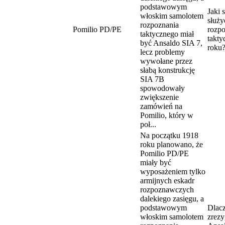
podstawowym
Jaki 
włoskim samolotem
służy
rozpoznania
Pomilio PD/PE
rozpo
taktycznego miał
takt
być Ansaldo SIA 7,
roku
lecz problemy
wywołane przez
słabą konstrukcję
SIA 7B
spowodowały
zwiększenie
zamówień na
Pomilio, który w
poł...
Na początku 1918
roku planowano, że
Pomilio PD/PE
miały być
wyposażeniem tylko
armijnych eskadr
rozpoznawczych
dalekiego zasięgu, a
podstawowym
Dlac
włoskim samolotem
zrez