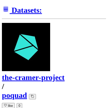
Datasets:
the-cramer-project
/
poquad
like
0