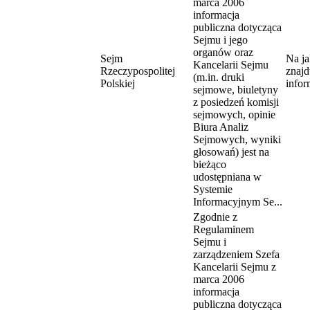
marca 2006
informacja
publiczna dotycząca
Sejmu i jego
organów oraz
Sejm
Na ja
Kancelarii Sejmu
Rzeczypospolitej
znajd
(m.in. druki
Polskiej
infor
sejmowe, biuletyny
z posiedzeń komisji
sejmowych, opinie
Biura Analiz
Sejmowych, wyniki
głosowań) jest na
bieżąco
udostępniana w
Systemie
Informacyjnym Se...
Zgodnie z
Regulaminem
Sejmu i
zarządzeniem Szefa
Kancelarii Sejmu z
marca 2006
informacja
publiczna dotycząca