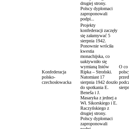
drugiej strony.
Polscy dyplomaci
zaproponowali
podpi...
Projekty
konfederacji zaczęły
się załamywać 5
sierpnia 1942.
Ponownie wróciła
kwestia
monachijska, co
uaktywniło się
wymianą listów
O co 
Konfederacja
Ripka – Stroński.
polsc
polsko-
Natomiast 17
przed
czechosłowacka
sierpnia 1942 doszło
podcz
do spotkania E.
sierp
Beneša i J.
Masaryka z jednej a
Wł. Sikorskiego i E.
Raczyńskiego z
drugiej strony.
Polscy dyplomaci
zaproponowali
podpi...