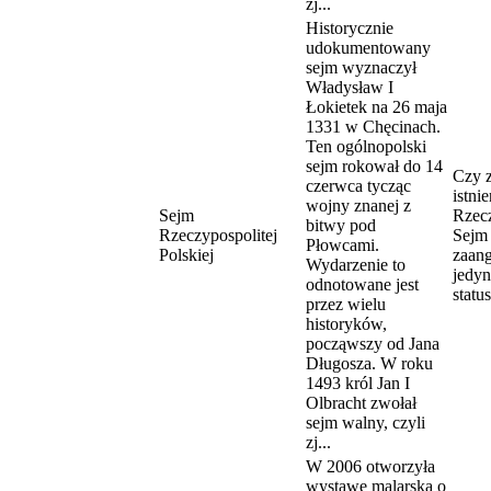
zj...
Historycznie
udokumentowany
sejm wyznaczył
Władysław I
Łokietek na 26 maja
1331 w Chęcinach.
Ten ogólnopolski
sejm rokował do 14
Czy 
czerwca tycząc
istnie
wojny znanej z
Sejm
Rzecz
bitwy pod
Rzeczypospolitej
Sejm
Płowcami.
Polskiej
zaan
Wydarzenie to
jedyn
odnotowane jest
statu
przez wielu
historyków,
począwszy od Jana
Długosza. W roku
1493 król Jan I
Olbracht zwołał
sejm walny, czyli
zj...
W 2006 otworzyła
wystawę malarską o