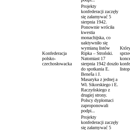
Projekty
konfederacji zaczęły
się załamywać 5
sierpnia 1942.
Ponownie wróciła
kwestia
monachijska, co
uaktywniło się
wymianą listów
Któr
Konfederacja
Ripka – Stroński.
sprze
polsko-
Natomiast 17
konc
czechosłowacka
sierpnia 1942 doszło
konfe
do spotkania E.
listo
Beneša i J.
Masaryka z jednej a
Wł. Sikorskiego i E.
Raczyńskiego z
drugiej strony.
Polscy dyplomaci
zaproponowali
podpi...
Projekty
konfederacji zaczęły
się załamywać 5