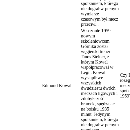
spotkaniem, którego
nie dograł w pełnym
wymiarze
czasowym był mecz
przeciw...
W sezonie 1959
nowym
szkoleniowcem
Górnika został
węgierski trener
János Steiner, z
którym Kowal
współpracował w
Legii. Kowal
Czy 
wystąpił we
rozeg
wszystkich
Edmund Kowal
mecze
dwudziestu dwóch
spotk
meczach ligowych i
1959
zdobył sześć
bramek, spędzając
na boisku 1935
minut. Jedynym
spotkaniem, którego
nie dograł w pełnym
wymiarze