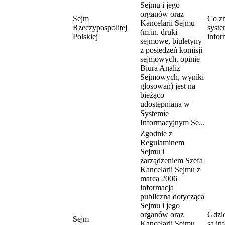
Sejmu i jego
organów oraz
Sejm
Co zn
Kancelarii Sejmu
Rzeczypospolitej
syste
(m.in. druki
Polskiej
info
sejmowe, biuletyny
z posiedzeń komisji
sejmowych, opinie
Biura Analiz
Sejmowych, wyniki
głosowań) jest na
bieżąco
udostępniana w
Systemie
Informacyjnym Se...
Zgodnie z
Regulaminem
Sejmu i
zarządzeniem Szefa
Kancelarii Sejmu z
marca 2006
informacja
publiczna dotycząca
Sejmu i jego
organów oraz
Gdzi
Sejm
Kancelarii Sejmu
są in