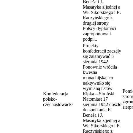
Beneša i J.
Masaryka z jednej a
Wł. Sikorskiego i E.
Raczyńskiego z
drugiej strony.
Polscy dyplomaci
zaproponowali
podpi...
Projekty
konfederacji zaczęły
się załamywać 5
sierpnia 1942.
Ponownie wróciła
kwestia
monachijska, co
uaktywniło się
wymianą listów
Pomi
Konfederacja
Ripka – Stroński.
stron
polsko-
Natomiast 17
zgro
czechosłowacka
sierpnia 1942 doszło
sierp
do spotkania E.
Beneša i J.
Masaryka z jednej a
Wł. Sikorskiego i E.
Raczyńskiego z