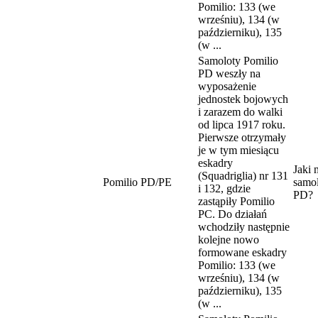
Pomilio: 133 (we
wrześniu), 134 (w
październiku), 135
(w ...
Samoloty Pomilio
PD weszły na
wyposażenie
jednostek bojowych
i zarazem do walki
od lipca 1917 roku.
Pierwsze otrzymały
je w tym miesiącu
eskadry
Jaki 
(Squadriglia) nr 131
Pomilio PD/PE
samol
i 132, gdzie
PD?
zastąpiły Pomilio
PC. Do działań
wchodziły następnie
kolejne nowo
formowane eskadry
Pomilio: 133 (we
wrześniu), 134 (w
październiku), 135
(w ...