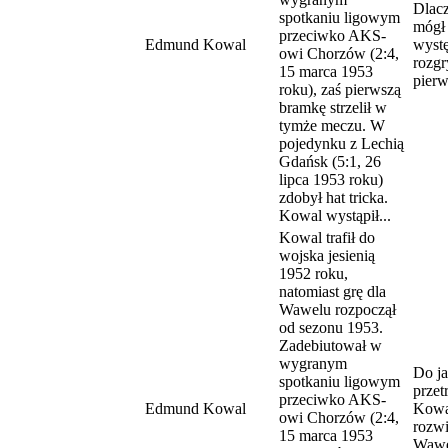
Dlac
spotkaniu ligowym
mógł 
przeciwko AKS-
Edmund Kowal
wyst
owi Chorzów (2:4,
rozg
15 marca 1953
pier
roku), zaś pierwszą
bramkę strzelił w
tymże meczu. W
pojedynku z Lechią
Gdańsk (5:1, 26
lipca 1953 roku)
zdobył hat tricka.
Kowal wystąpił...
Kowal trafił do
wojska jesienią
1952 roku,
natomiast grę dla
Wawelu rozpoczął
od sezonu 1953.
Zadebiutował w
wygranym
Do ja
spotkaniu ligowym
przet
przeciwko AKS-
Edmund Kowal
Kowa
owi Chorzów (2:4,
rozwi
15 marca 1953
Wawe