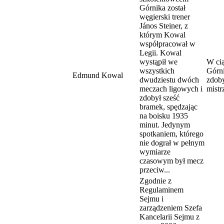
Górnika został
węgierski trener
János Steiner, z
którym Kowal
współpracował w
Legii. Kowal
wystąpił we
W cią
wszystkich
Górni
Edmund Kowal
dwudziestu dwóch
zdob
meczach ligowych i
mistr
zdobył sześć
bramek, spędzając
na boisku 1935
minut. Jedynym
spotkaniem, którego
nie dograł w pełnym
wymiarze
czasowym był mecz
przeciw...
Zgodnie z
Regulaminem
Sejmu i
zarządzeniem Szefa
Kancelarii Sejmu z