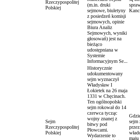
Rzeczypospolitej
(m.in. druki
spraw
Polskiej
sejmowe, biuletyny
Kance
z posiedzeń komisji
sejmowych, opinie
Biura Analiz
Sejmowych, wyniki
głosowań) jest na
bieżąco
udostępniana w
Systemie
Informacyjnym Se...
Historycznie
udokumentowany
sejm wyznaczył
Władysław I
Łokietek na 26 maja
1331 w Chęcinach.
Ten ogólnopolski
sejm rokował do 14
czerwca tycząc
Gdzie
wojny znanej z
Sejm
sejm
bitwy pod
Rzeczypospolitej
prze
Płowcami.
Polskiej
władc
Wydarzenie to
maju