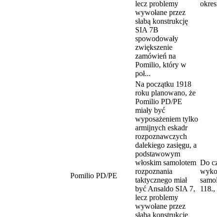
lecz problemy
okres
wywołane przez
słabą konstrukcję
SIA 7B
spowodowały
zwiększenie
zamówień na
Pomilio, który w
poł...
Na początku 1918
roku planowano, że
Pomilio PD/PE
miały być
wyposażeniem tylko
armijnych eskadr
rozpoznawczych
dalekiego zasięgu, a
podstawowym
włoskim samolotem
Do c
rozpoznania
wyko
Pomilio PD/PE
taktycznego miał
samol
być Ansaldo SIA 7,
118.,
lecz problemy
wywołane przez
słabą konstrukcję