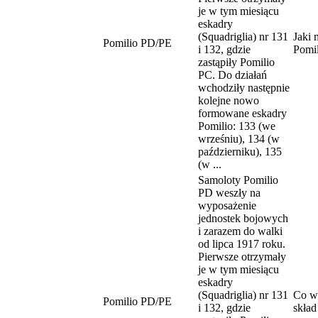
je w tym miesiącu
eskadry
(Squadriglia) nr 131
Jaki 
Pomilio PD/PE
i 132, gdzie
Pomi
zastąpiły Pomilio
PC. Do działań
wchodziły następnie
kolejne nowo
formowane eskadry
Pomilio: 133 (we
wrześniu), 134 (w
październiku), 135
(w ...
Samoloty Pomilio
PD weszły na
wyposażenie
jednostek bojowych
i zarazem do walki
od lipca 1917 roku.
Pierwsze otrzymały
je w tym miesiącu
eskadry
(Squadriglia) nr 131
Co w
Pomilio PD/PE
i 132, gdzie
skład