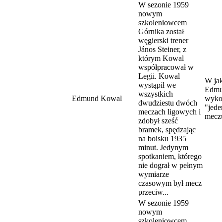
W sezonie 1959
nowym
szkoleniowcem
Górnika został
węgierski trener
János Steiner, z
którym Kowal
współpracował w
Legii. Kowal
W jak
wystąpił we
Edmu
wszystkich
Edmund Kowal
wyko
dwudziestu dwóch
"jede
meczach ligowych i
mecz
zdobył sześć
bramek, spędzając
na boisku 1935
minut. Jedynym
spotkaniem, którego
nie dograł w pełnym
wymiarze
czasowym był mecz
przeciw...
W sezonie 1959
nowym
szkoleniowcem