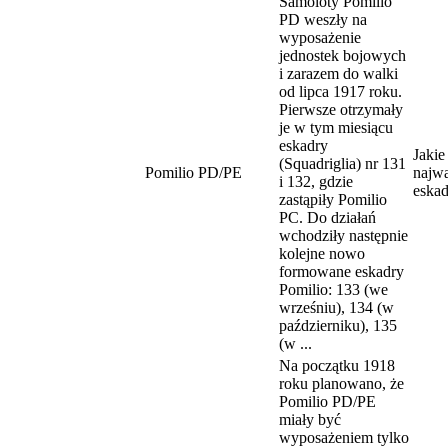
Samoloty Pomilio
PD weszły na
wyposażenie
jednostek bojowych
i zarazem do walki
od lipca 1917 roku.
Pierwsze otrzymały
je w tym miesiącu
eskadry
Jakie
(Squadriglia) nr 131
Pomilio PD/PE
najwa
i 132, gdzie
eskad
zastąpiły Pomilio
PC. Do działań
wchodziły następnie
kolejne nowo
formowane eskadry
Pomilio: 133 (we
wrześniu), 134 (w
październiku), 135
(w ...
Na początku 1918
roku planowano, że
Pomilio PD/PE
miały być
wyposażeniem tylko