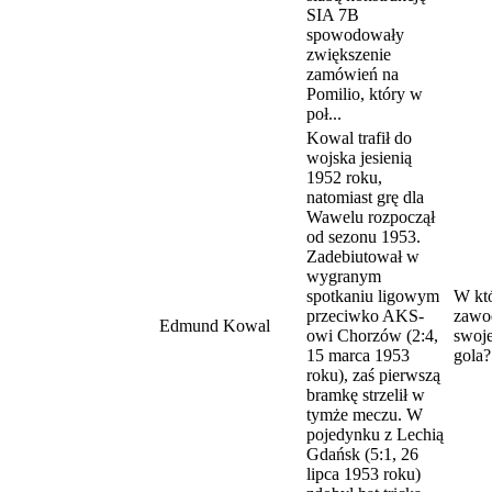
SIA 7B
spowodowały
zwiększenie
zamówień na
Pomilio, który w
poł...
Kowal trafił do
wojska jesienią
1952 roku,
natomiast grę dla
Wawelu rozpoczął
od sezonu 1953.
Zadebiutował w
wygranym
spotkaniu ligowym
W kt
przeciwko AKS-
zawo
Edmund Kowal
owi Chorzów (2:4,
swoj
15 marca 1953
gola?
roku), zaś pierwszą
bramkę strzelił w
tymże meczu. W
pojedynku z Lechią
Gdańsk (5:1, 26
lipca 1953 roku)