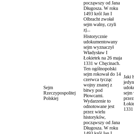
począwszy od Jana
Długosza. W roku
1493 król Jan I
Olbracht zwołał
sejm walny, czyli
zj...
Historycznie
udokumentowany
sejm wyznaczył
Władysław I
Łokietek na 26 maja
1331 w Chęcinach.
Ten ogólnopolski
sejm rokował do 14
Jaki 
czerwca tycząc
jedy
wojny znanej z
Sejm
udok
bitwy pod
Rzeczypospolitej
sejm
Płowcami.
Polskiej
przez
Wydarzenie to
Łokie
odnotowane jest
1331
przez wielu
historyków,
począwszy od Jana
Długosza. W roku
1493 król Jan I