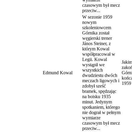
czasowym był mecz
przeciw...
W sezonie 1959
nowym
szkoleniowcem
Górnika został
węgierski trener
János Steiner, z
którym Kowal
współpracował w
Legii. Kowal
Jaki
wystąpił we
zakoń
wszystkich
Edmund Kowal
Górn
dwudziestu dwóch
końca
meczach ligowych i
1959
zdobył sześć
bramek, spędzając
na boisku 1935
minut. Jedynym
spotkaniem, którego
nie dograł w pełnym
wymiarze
czasowym był mecz
przeciw...