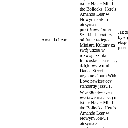
tytule Never Mind
the Bollocks, Here's
Amanda Lear w
Nowym Jorku i
otrzymała
prestiżowy Order
Jak z
Sztuki i Literatury
była 
Amanda Lear
od francuskiego
ekspo
Ministra Kultury za
piose
swój udział w
rozwoju sztuki
francuskiej. Jesienią,
dzięki wytwórni
Dance Street
wydano album With
Love zawierający
standardy jazzu i ...
W 2006 otworzyła
wystawę malarską o
tytule Never Mind
the Bollocks, Here's
Amanda Lear w
Nowym Jorku i
otrzymała