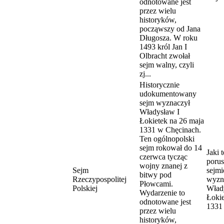
odnotowane jest
przez wielu
historyków,
począwszy od Jana
Długosza. W roku
1493 król Jan I
Olbracht zwołał
sejm walny, czyli
zj...
Historycznie
udokumentowany
sejm wyznaczył
Władysław I
Łokietek na 26 maja
1331 w Chęcinach.
Ten ogólnopolski
sejm rokował do 14
Jaki 
czerwca tycząc
porus
wojny znanej z
Sejm
sejmi
bitwy pod
Rzeczypospolitej
wyzn
Płowcami.
Polskiej
Wład
Wydarzenie to
Łokie
odnotowane jest
1331
przez wielu
historyków,