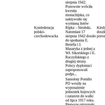
sierpnia 1942.
Ponownie wróciła
kwestia
monachijska, co
uaktywniło się
wymianą listów
Konfederacja
Ripka – Stroński.
Kiedy
polsko-
Natomiast 17
doszł
czechosłowacka
sierpnia 1942 doszło
poro
do spotkania E.
Beneša i J.
Masaryka z jednej a
Wł. Sikorskiego i E.
Raczyńskiego z
drugiej strony.
Polscy dyplomaci
zaproponowali
podpi...
Samoloty Pomilio
PD weszły na
wyposażenie
jednostek bojowych
i zarazem do walki
od lipca 1917 roku.
Pierwsze otrzymały