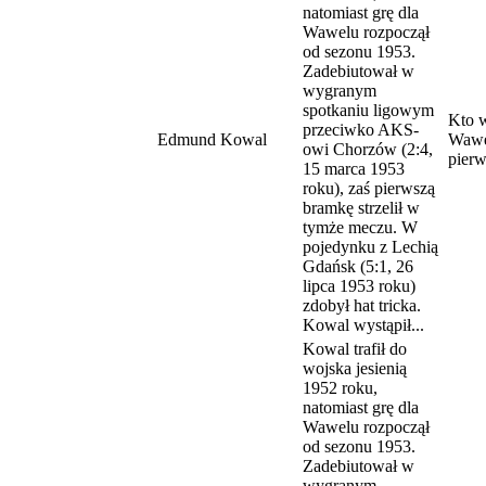
natomiast grę dla
Wawelu rozpoczął
od sezonu 1953.
Zadebiutował w
wygranym
spotkaniu ligowym
Kto w
przeciwko AKS-
Edmund Kowal
Wawe
owi Chorzów (2:4,
pier
15 marca 1953
roku), zaś pierwszą
bramkę strzelił w
tymże meczu. W
pojedynku z Lechią
Gdańsk (5:1, 26
lipca 1953 roku)
zdobył hat tricka.
Kowal wystąpił...
Kowal trafił do
wojska jesienią
1952 roku,
natomiast grę dla
Wawelu rozpoczął
od sezonu 1953.
Zadebiutował w
wygranym