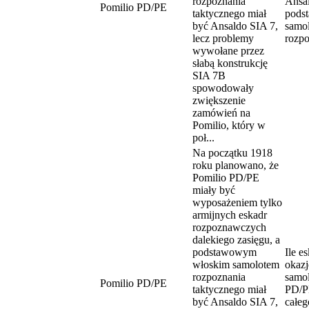
rozpoznania
Ansal
Pomilio PD/PE
taktycznego miał
pods
być Ansaldo SIA 7,
samo
lecz problemy
rozp
wywołane przez
słabą konstrukcję
SIA 7B
spowodowały
zwiększenie
zamówień na
Pomilio, który w
poł...
Na początku 1918
roku planowano, że
Pomilio PD/PE
miały być
wyposażeniem tylko
armijnych eskadr
rozpoznawczych
dalekiego zasięgu, a
podstawowym
Ile e
włoskim samolotem
okazj
rozpoznania
samol
Pomilio PD/PE
taktycznego miał
PD/P
być Ansaldo SIA 7,
całeg