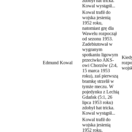
zdobył hat tricka.
Kowal wystąpił...
Kowal trafił do
wojska jesienią
1952 roku,
natomiast grę dla
Wawelu rozpoczął
od sezonu 1953.
Zadebiutował w
wygranym
spotkaniu ligowym
Kied
przeciwko AKS-
Edmund Kowal
rozpo
owi Chorzów (2:4,
wojs
15 marca 1953
roku), zaś pierwszą
bramkę strzelił w
tymże meczu. W
pojedynku z Lechią
Gdańsk (5:1, 26
lipca 1953 roku)
zdobył hat tricka.
Kowal wystąpił...
Kowal trafił do
wojska jesienią
1952 roku,