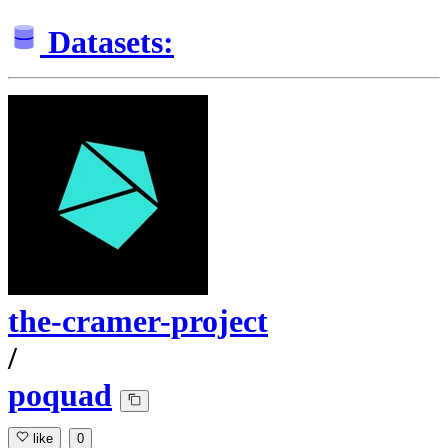
Datasets:
the-cramer-project
/
poquad
like
0