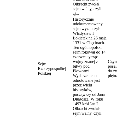
Olbracht zwołał
sejm walny, czyli
zj...
Historycznie
udokumentowany
sejm wyznaczył
Władysław I
Łokietek na 26 maja
1331 w Chęcinach.
Ten ogólnopolski
sejm rokował do 14
czerwca tycząc
wojny znanej z
Czym
Sejm
bitwy pod
pose
Rzeczypospolitej
Płowcami.
do ży
Polskiej
Wydarzenie to
piętn
odnotowane jest
przez wielu
historyków,
począwszy od Jana
Długosza. W roku
1493 król Jan I
Olbracht zwołał
sejm walny, czyli