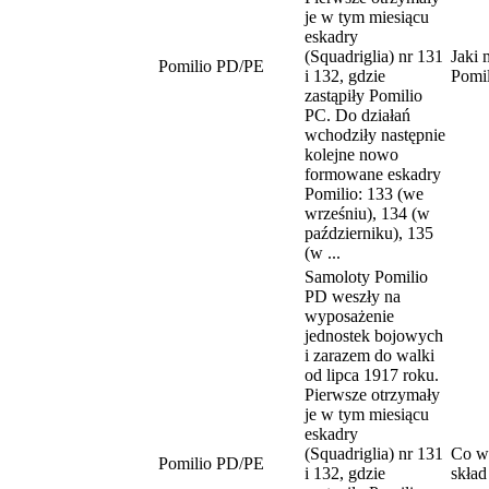
je w tym miesiącu
eskadry
(Squadriglia) nr 131
Jaki 
Pomilio PD/PE
i 132, gdzie
Pomi
zastąpiły Pomilio
PC. Do działań
wchodziły następnie
kolejne nowo
formowane eskadry
Pomilio: 133 (we
wrześniu), 134 (w
październiku), 135
(w ...
Samoloty Pomilio
PD weszły na
wyposażenie
jednostek bojowych
i zarazem do walki
od lipca 1917 roku.
Pierwsze otrzymały
je w tym miesiącu
eskadry
(Squadriglia) nr 131
Co w
Pomilio PD/PE
i 132, gdzie
skład