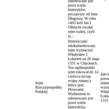
odnotowane jest
przez wielu
historyków,
począwszy od Jana
Długosza. W roku
1493 król Jan I
Olbracht zwołał
sejm walny, czyli
zj...
Historycznie
udokumentowany
sejm wyznaczył
Władysław I
Łokietek na 26 maja
1331 w Chęcinach.
Ten ogólnopolski
sejm rokował do 14
Jaki 
czerwca tycząc
porus
wojny znanej z
Sejm
sejmi
bitwy pod
Rzeczypospolitej
wyzn
Płowcami.
Polskiej
Wład
Wydarzenie to
Łokie
odnotowane jest
1331
przez wielu
historyków,