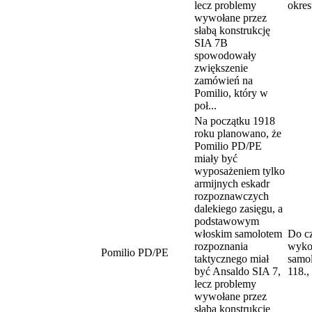
lecz problemy
okres
wywołane przez
słabą konstrukcję
SIA 7B
spowodowały
zwiększenie
zamówień na
Pomilio, który w
poł...
Na początku 1918
roku planowano, że
Pomilio PD/PE
miały być
wyposażeniem tylko
armijnych eskadr
rozpoznawczych
dalekiego zasięgu, a
podstawowym
włoskim samolotem
Do c
rozpoznania
wyko
Pomilio PD/PE
taktycznego miał
samol
być Ansaldo SIA 7,
118.,
lecz problemy
wywołane przez
słabą konstrukcję