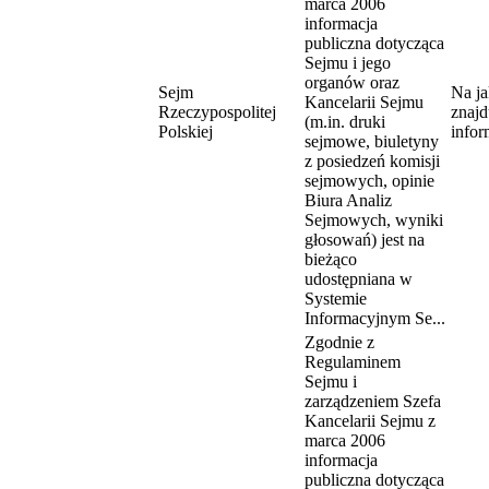
marca 2006
informacja
publiczna dotycząca
Sejmu i jego
organów oraz
Sejm
Na ja
Kancelarii Sejmu
Rzeczypospolitej
znajd
(m.in. druki
Polskiej
infor
sejmowe, biuletyny
z posiedzeń komisji
sejmowych, opinie
Biura Analiz
Sejmowych, wyniki
głosowań) jest na
bieżąco
udostępniana w
Systemie
Informacyjnym Se...
Zgodnie z
Regulaminem
Sejmu i
zarządzeniem Szefa
Kancelarii Sejmu z
marca 2006
informacja
publiczna dotycząca