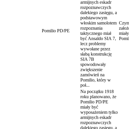
armijnych eskadr
rozpoznawczych
dalekiego zasięgu, a
podstawowym
włoskim samolotem
Czym
rozpoznania
założ
Pomilio PD/PE
taktycznego miał
miały
być Ansaldo SIA 7,
Pomi
lecz problemy
wywołane przez
słabą konstrukcję
SIA 7B
spowodowały
zwiększenie
zamówień na
Pomilio, który w
poł...
Na początku 1918
roku planowano, że
Pomilio PD/PE
miały być
wyposażeniem tylko
armijnych eskadr
rozpoznawczych
dalekiego zasięgu, a