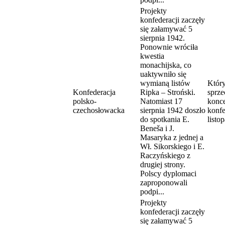
Projekty
konfederacji zaczęły
się załamywać 5
sierpnia 1942.
Ponownie wróciła
kwestia
monachijska, co
uaktywniło się
wymianą listów
Któr
Konfederacja
Ripka – Stroński.
sprze
polsko-
Natomiast 17
konc
czechosłowacka
sierpnia 1942 doszło
konfe
do spotkania E.
listo
Beneša i J.
Masaryka z jednej a
Wł. Sikorskiego i E.
Raczyńskiego z
drugiej strony.
Polscy dyplomaci
zaproponowali
podpi...
Projekty
konfederacji zaczęły
się załamywać 5