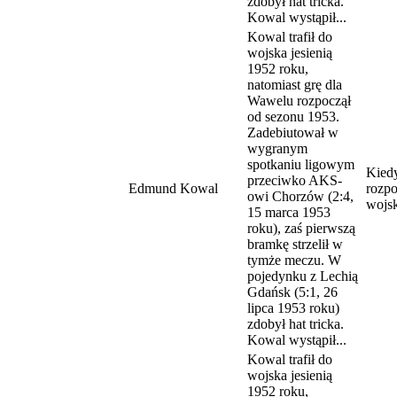
zdobył hat tricka.
Kowal wystąpił...
Kowal trafił do
wojska jesienią
1952 roku,
natomiast grę dla
Wawelu rozpoczął
od sezonu 1953.
Zadebiutował w
wygranym
spotkaniu ligowym
Kied
przeciwko AKS-
Edmund Kowal
rozpo
owi Chorzów (2:4,
wojs
15 marca 1953
roku), zaś pierwszą
bramkę strzelił w
tymże meczu. W
pojedynku z Lechią
Gdańsk (5:1, 26
lipca 1953 roku)
zdobył hat tricka.
Kowal wystąpił...
Kowal trafił do
wojska jesienią
1952 roku,