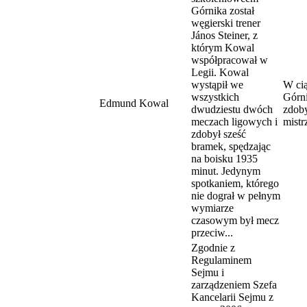
Górnika został
węgierski trener
János Steiner, z
którym Kowal
współpracował w
Legii. Kowal
wystąpił we
W cią
wszystkich
Górni
Edmund Kowal
dwudziestu dwóch
zdob
meczach ligowych i
mistr
zdobył sześć
bramek, spędzając
na boisku 1935
minut. Jedynym
spotkaniem, którego
nie dograł w pełnym
wymiarze
czasowym był mecz
przeciw...
Zgodnie z
Regulaminem
Sejmu i
zarządzeniem Szefa
Kancelarii Sejmu z