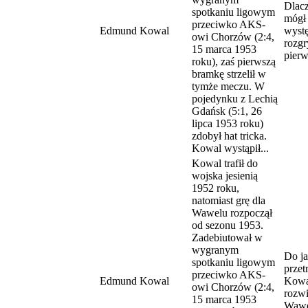
Dlac
spotkaniu ligowym
mógł 
przeciwko AKS-
Edmund Kowal
wyst
owi Chorzów (2:4,
rozg
15 marca 1953
pier
roku), zaś pierwszą
bramkę strzelił w
tymże meczu. W
pojedynku z Lechią
Gdańsk (5:1, 26
lipca 1953 roku)
zdobył hat tricka.
Kowal wystąpił...
Kowal trafił do
wojska jesienią
1952 roku,
natomiast grę dla
Wawelu rozpoczął
od sezonu 1953.
Zadebiutował w
wygranym
Do ja
spotkaniu ligowym
przet
przeciwko AKS-
Edmund Kowal
Kowa
owi Chorzów (2:4,
rozwi
15 marca 1953
Wawe