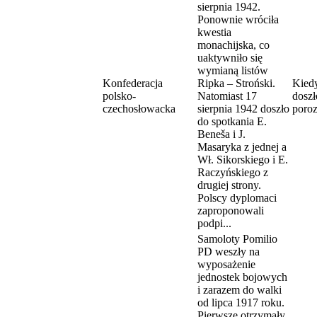
sierpnia 1942.
Ponownie wróciła
kwestia
monachijska, co
uaktywniło się
wymianą listów
Konfederacja
Ripka – Stroński.
Kiedy
polsko-
Natomiast 17
doszł
czechosłowacka
sierpnia 1942 doszło
poro
do spotkania E.
Beneša i J.
Masaryka z jednej a
Wł. Sikorskiego i E.
Raczyńskiego z
drugiej strony.
Polscy dyplomaci
zaproponowali
podpi...
Samoloty Pomilio
PD weszły na
wyposażenie
jednostek bojowych
i zarazem do walki
od lipca 1917 roku.
Pierwsze otrzymały