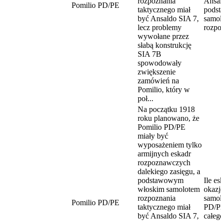
rozpoznania
Ansal
Pomilio PD/PE
taktycznego miał
pods
być Ansaldo SIA 7,
samo
lecz problemy
rozp
wywołane przez
słabą konstrukcję
SIA 7B
spowodowały
zwiększenie
zamówień na
Pomilio, który w
poł...
Na początku 1918
roku planowano, że
Pomilio PD/PE
miały być
wyposażeniem tylko
armijnych eskadr
rozpoznawczych
dalekiego zasięgu, a
podstawowym
Ile e
włoskim samolotem
okazj
rozpoznania
samol
Pomilio PD/PE
taktycznego miał
PD/P
być Ansaldo SIA 7,
całeg