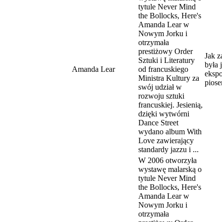
tytule Never Mind
the Bollocks, Here's
Amanda Lear w
Nowym Jorku i
otrzymała
prestiżowy Order
Jak z
Sztuki i Literatury
była 
Amanda Lear
od francuskiego
ekspo
Ministra Kultury za
piose
swój udział w
rozwoju sztuki
francuskiej. Jesienią,
dzięki wytwórni
Dance Street
wydano album With
Love zawierający
standardy jazzu i ...
W 2006 otworzyła
wystawę malarską o
tytule Never Mind
the Bollocks, Here's
Amanda Lear w
Nowym Jorku i
otrzymała