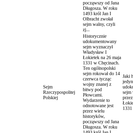
począwszy od Jana
Długosza. W roku
1493 król Jan I
Olbracht zwołał
sejm walny, czyli
zj...
Historycznie
udokumentowany
sejm wyznaczył
Władysław I
Łokietek na 26 maja
1331 w Chęcinach.
Ten ogólnopolski
sejm rokował do 14
Jaki 
czerwca tycząc
jedy
wojny znanej z
Sejm
udok
bitwy pod
Rzeczypospolitej
sejm
Płowcami.
Polskiej
przez
Wydarzenie to
Łokie
odnotowane jest
1331
przez wielu
historyków,
począwszy od Jana
Długosza. W roku
1493 król Jan I