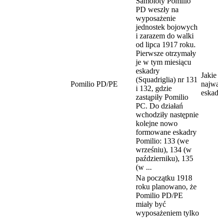
Samoloty Pomilio
PD weszły na
wyposażenie
jednostek bojowych
i zarazem do walki
od lipca 1917 roku.
Pierwsze otrzymały
je w tym miesiącu
eskadry
Jakie
(Squadriglia) nr 131
Pomilio PD/PE
najwa
i 132, gdzie
eskad
zastąpiły Pomilio
PC. Do działań
wchodziły następnie
kolejne nowo
formowane eskadry
Pomilio: 133 (we
wrześniu), 134 (w
październiku), 135
(w ...
Na początku 1918
roku planowano, że
Pomilio PD/PE
miały być
wyposażeniem tylko