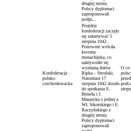
drugiej strony.
Polscy dyplomaci
zaproponowali
podpi...
Projekty
konfederacji zaczęły
się załamywać 5
sierpnia 1942.
Ponownie wróciła
kwestia
monachijska, co
uaktywniło się
wymianą listów
O co 
Konfederacja
Ripka – Stroński.
polsc
polsko-
Natomiast 17
przed
czechosłowacka
sierpnia 1942 doszło
podcz
do spotkania E.
sierp
Beneša i J.
Masaryka z jednej a
Wł. Sikorskiego i E.
Raczyńskiego z
drugiej strony.
Polscy dyplomaci
zaproponowali
podpi...