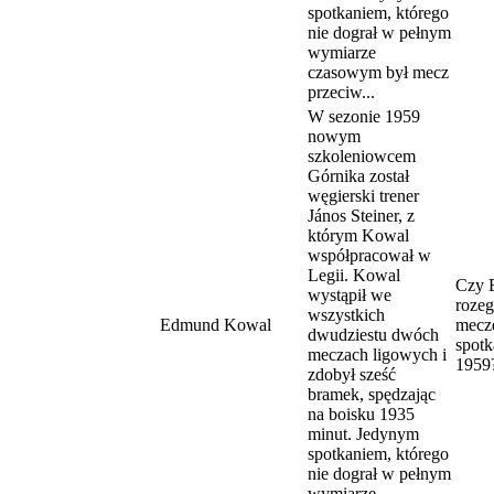
spotkaniem, którego
nie dograł w pełnym
wymiarze
czasowym był mecz
przeciw...
W sezonie 1959
nowym
szkoleniowcem
Górnika został
węgierski trener
János Steiner, z
którym Kowal
współpracował w
Legii. Kowal
Czy 
wystąpił we
rozeg
wszystkich
Edmund Kowal
mecze
dwudziestu dwóch
spotk
meczach ligowych i
1959
zdobył sześć
bramek, spędzając
na boisku 1935
minut. Jedynym
spotkaniem, którego
nie dograł w pełnym
wymiarze