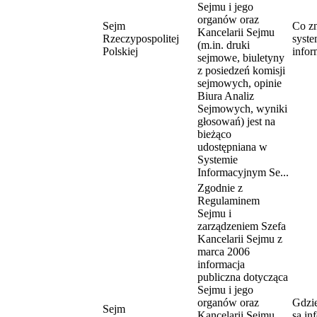
Sejmu i jego
organów oraz
Sejm
Co zn
Kancelarii Sejmu
Rzeczypospolitej
syste
(m.in. druki
Polskiej
info
sejmowe, biuletyny
z posiedzeń komisji
sejmowych, opinie
Biura Analiz
Sejmowych, wyniki
głosowań) jest na
bieżąco
udostępniana w
Systemie
Informacyjnym Se...
Zgodnie z
Regulaminem
Sejmu i
zarządzeniem Szefa
Kancelarii Sejmu z
marca 2006
informacja
publiczna dotycząca
Sejmu i jego
organów oraz
Gdzi
Sejm
Kancelarii Sejmu
są in