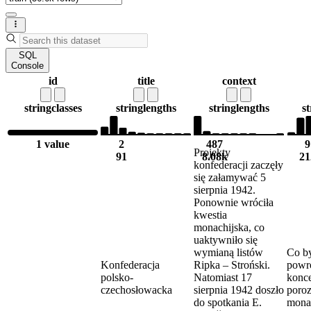
SQL
Console
id
title
context
string
classes
string
lengths
string
lengths
st
1 value
2
487
9
Projekty
91
8.08k
21
konfederacji zaczęły
się załamywać 5
sierpnia 1942.
Ponownie wróciła
kwestia
monachijska, co
uaktywniło się
wymianą listów
Co b
Konfederacja
Ripka – Stroński.
powr
polsko-
Natomiast 17
konc
czechosłowacka
sierpnia 1942 doszło
poro
do spotkania E.
mona