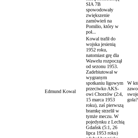
SIA 7B
spowodowały
zwiększenie
zamówień na
Pomilio, który w
poł...
Kowal trafił do
wojska jesienią
1952 roku,
natomiast grę dla
Wawelu rozpoczął
od sezonu 1953.
Zadebiutował w
wygranym
spotkaniu ligowym
W kt
przeciwko AKS-
zawo
Edmund Kowal
owi Chorzów (2:4,
swoj
15 marca 1953
gola?
roku), zaś pierwszą
bramkę strzelił w
tymże meczu. W
pojedynku z Lechią
Gdańsk (5:1, 26
lipca 1953 roku)