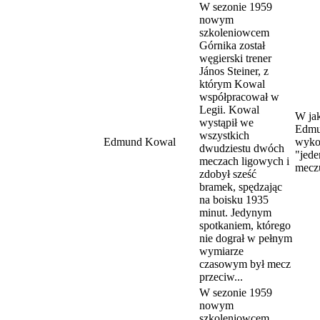
W sezonie 1959
nowym
szkoleniowcem
Górnika został
węgierski trener
János Steiner, z
którym Kowal
współpracował w
Legii. Kowal
W jak
wystąpił we
Edmu
wszystkich
Edmund Kowal
wyko
dwudziestu dwóch
"jede
meczach ligowych i
mecz
zdobył sześć
bramek, spędzając
na boisku 1935
minut. Jedynym
spotkaniem, którego
nie dograł w pełnym
wymiarze
czasowym był mecz
przeciw...
W sezonie 1959
nowym
szkoleniowcem