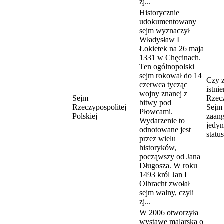
zj...
Historycznie
udokumentowany
sejm wyznaczył
Władysław I
Łokietek na 26 maja
1331 w Chęcinach.
Ten ogólnopolski
sejm rokował do 14
Czy 
czerwca tycząc
istnie
wojny znanej z
Sejm
Rzecz
bitwy pod
Rzeczypospolitej
Sejm
Płowcami.
Polskiej
zaan
Wydarzenie to
jedyn
odnotowane jest
statu
przez wielu
historyków,
począwszy od Jana
Długosza. W roku
1493 król Jan I
Olbracht zwołał
sejm walny, czyli
zj...
W 2006 otworzyła
wystawę malarską o