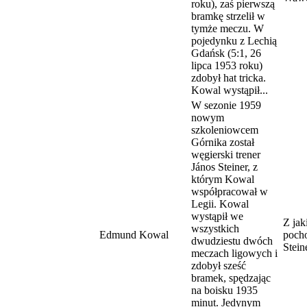
roku), zaś pierwszą
bramkę strzelił w
tymże meczu. W
pojedynku z Lechią
Gdańsk (5:1, 26
lipca 1953 roku)
zdobył hat tricka.
Kowal wystąpił...
W sezonie 1959
nowym
szkoleniowcem
Górnika został
węgierski trener
János Steiner, z
którym Kowal
współpracował w
Legii. Kowal
wystąpił we
Z jak
wszystkich
Edmund Kowal
pocho
dwudziestu dwóch
Stein
meczach ligowych i
zdobył sześć
bramek, spędzając
na boisku 1935
minut. Jedynym