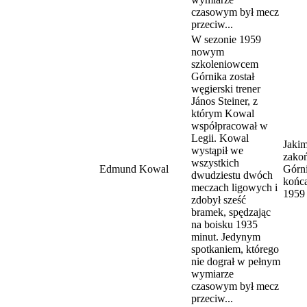
czasowym był mecz
przeciw...
W sezonie 1959
nowym
szkoleniowcem
Górnika został
węgierski trener
János Steiner, z
którym Kowal
współpracował w
Legii. Kowal
Jaki
wystąpił we
zakoń
wszystkich
Edmund Kowal
Górn
dwudziestu dwóch
końca
meczach ligowych i
1959
zdobył sześć
bramek, spędzając
na boisku 1935
minut. Jedynym
spotkaniem, którego
nie dograł w pełnym
wymiarze
czasowym był mecz
przeciw...