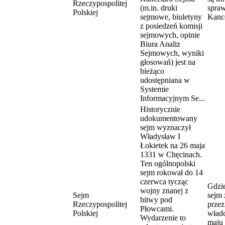
Rzeczypospolitej
(m.in. druki
spraw
Polskiej
sejmowe, biuletyny
Kance
z posiedzeń komisji
sejmowych, opinie
Biura Analiz
Sejmowych, wyniki
głosowań) jest na
bieżąco
udostępniana w
Systemie
Informacyjnym Se...
Historycznie
udokumentowany
sejm wyznaczył
Władysław I
Łokietek na 26 maja
1331 w Chęcinach.
Ten ogólnopolski
sejm rokował do 14
czerwca tycząc
Gdzie
wojny znanej z
Sejm
sejm
bitwy pod
Rzeczypospolitej
prze
Płowcami.
Polskiej
władc
Wydarzenie to
maju