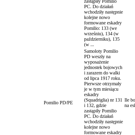
zastąpiły Pomilio
PC. Do działań
wchodziły następnie
kolejne nowo
formowane eskadry
Pomilio: 133 (we
wrześniu), 134 (w
październiku), 135
(w ...
Samoloty Pomilio
PD weszły na
wyposażenie
jednostek bojowych
i zarazem do walki
od lipca 1917 roku.
Pierwsze otrzymały
je w tym miesiącu
eskadry
(Squadriglia) nr 131
Ile b
Pomilio PD/PE
i 132, gdzie
na es
zastąpiły Pomilio
PC. Do działań
wchodziły następnie
kolejne nowo
formowane eskadry