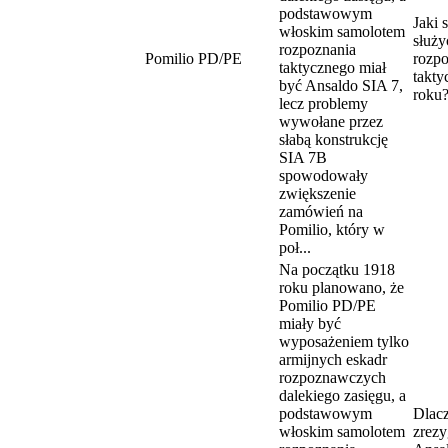
podstawowym
Jaki 
włoskim samolotem
służy
rozpoznania
Pomilio PD/PE
rozpo
taktycznego miał
takt
być Ansaldo SIA 7,
roku
lecz problemy
wywołane przez
słabą konstrukcję
SIA 7B
spowodowały
zwiększenie
zamówień na
Pomilio, który w
poł...
Na początku 1918
roku planowano, że
Pomilio PD/PE
miały być
wyposażeniem tylko
armijnych eskadr
rozpoznawczych
dalekiego zasięgu, a
podstawowym
Dlac
włoskim samolotem
zrez