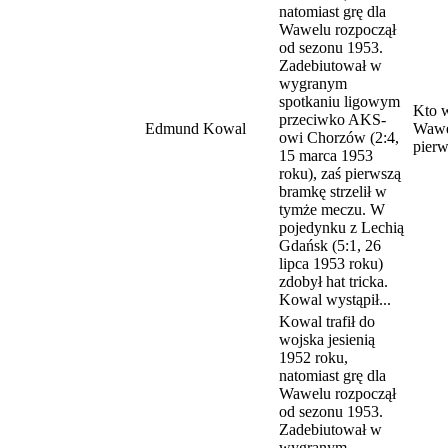
natomiast grę dla
Wawelu rozpoczął
od sezonu 1953.
Zadebiutował w
wygranym
spotkaniu ligowym
Kto w
przeciwko AKS-
Edmund Kowal
Wawe
owi Chorzów (2:4,
pier
15 marca 1953
roku), zaś pierwszą
bramkę strzelił w
tymże meczu. W
pojedynku z Lechią
Gdańsk (5:1, 26
lipca 1953 roku)
zdobył hat tricka.
Kowal wystąpił...
Kowal trafił do
wojska jesienią
1952 roku,
natomiast grę dla
Wawelu rozpoczął
od sezonu 1953.
Zadebiutował w
wygranym