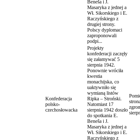
Beneša i J.
Masaryka z jednej a
Wł. Sikorskiego i E.
Raczyńskiego z
drugiej strony.
Polscy dyplomaci
zaproponowali
podpi...
Projekty
konfederacji zaczęły
się załamywać 5
sierpnia 1942.
Ponownie wróciła
kwestia
monachijska, co
uaktywniło się
wymianą listów
Pomi
Konfederacja
Ripka – Stroński.
stron
polsko-
Natomiast 17
zgro
czechosłowacka
sierpnia 1942 doszło
sierp
do spotkania E.
Beneša i J.
Masaryka z jednej a
Wł. Sikorskiego i E.
Raczyńskiego z