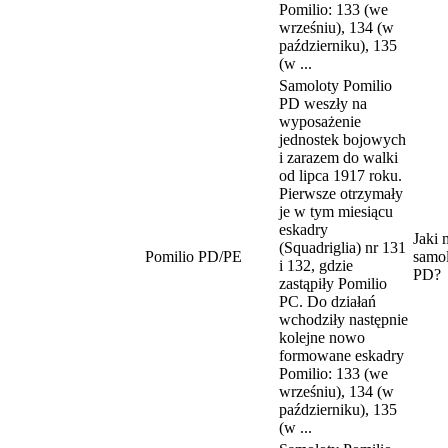
Pomilio: 133 (we
wrześniu), 134 (w
październiku), 135
(w ...
Samoloty Pomilio
PD weszły na
wyposażenie
jednostek bojowych
i zarazem do walki
od lipca 1917 roku.
Pierwsze otrzymały
je w tym miesiącu
eskadry
Jaki 
(Squadriglia) nr 131
Pomilio PD/PE
samol
i 132, gdzie
PD?
zastąpiły Pomilio
PC. Do działań
wchodziły następnie
kolejne nowo
formowane eskadry
Pomilio: 133 (we
wrześniu), 134 (w
październiku), 135
(w ...