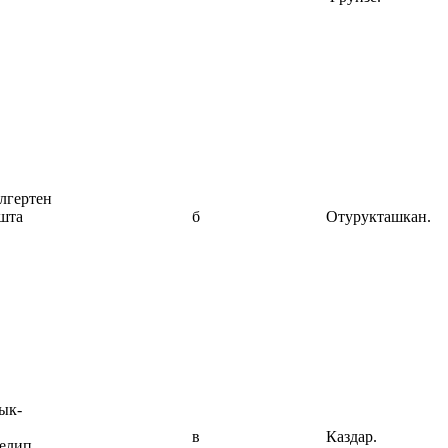
лгертен
шта
б
Отурукташкан.
ык-
в
Каздар.
келип