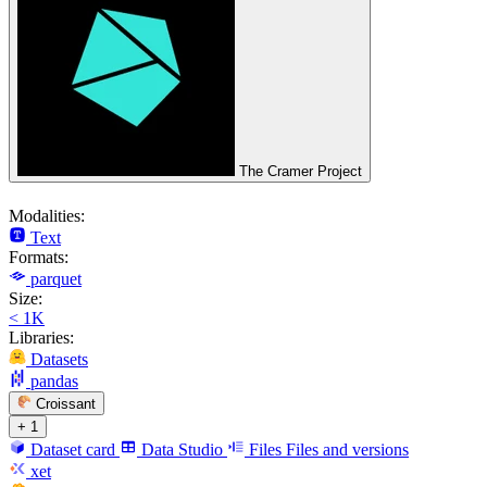
The Cramer Project
Modalities:
Text
Formats:
parquet
Size:
< 1K
Libraries:
Datasets
pandas
Croissant
+ 1
Dataset card
Data Studio
Files
Files and versions
xet