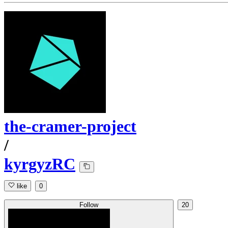
the-cramer-project
/
kyrgyzRC
like
0
Follow
20