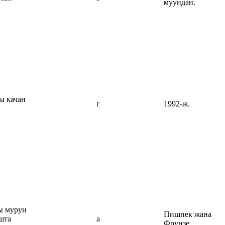
муундан.
ы качан
г
1992-ж.
ы мурун
Пишпек жана
шта
а
Фрунзе.