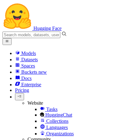
Hugging Face
Models
Datasets
Spaces
Buckets
new
Docs
Enterprise
Pricing
Website
Tasks
HuggingChat
Collections
Languages
Organizations
Community