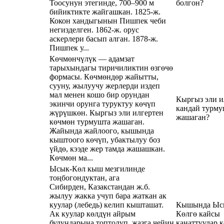
Тоосунун этегинде, 700–900 м
болгон?
бийиктикте жайгашкан. 1825-ж.
Кокон хандыгынын Пишпек чеби
негизделген. 1862-ж. орус
аскерлери басып алган. 1878-ж.
Пишпек у...
Көчмөнчүлүк — адамзат
тарыхындагы тиричиликтин өзгөчө
формасы. Көчмөндөр жайытты,
сууну, жылуучу жерлерди издеп
мал менен кошо бир орундан
Кыргыз эли и
экинчи орунга туруктуу көчүп
кандай турму
жүрүшкөн. Кыргыз эли илгертен
жашаган?
көчмөн турмушта жашаган.
Жайында жайлоого, кышында
кыштоого көчүп, убактылуу боз
үйдө, кээде жер тамда жашашкан.
Көчмөн ма...
Ысык-Көл кыш мезгилинде
тоңбогондуктан, ага
Сибирден, Казакстандан ж.б.
жылуу жакка учуп бара жаткан ак
куулар (лебедь) келип кышташат.
Кышында Ыс
Ак куулар көлдүн айрым
Көлгө кайсы
булуңдарына топтолуп, жазга чейин
канаттуулар 