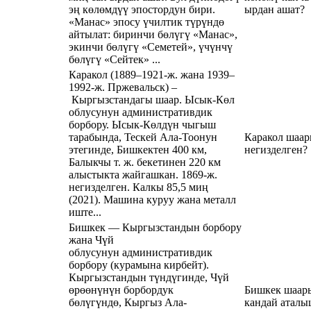
эң көлөмдүү эпостордун бири.
ырдан ашат?
«Манас» эпосу үчилтик түрүндө
айтылат: биринчи бөлүгү «Манас»,
экинчи бөлүгү «Семетей», үчүнчү
бөлүгү «Сейтек» ...
Каракол (1889–1921-ж. жана 1939–
1992-ж. Пржевальск) –
Кыргызстандагы шаар. Ысык-Көл
облусунун административдик
борбору. Ысык-Көлдүн чыгыш
тарабында, Тескей Ала-Тоонун
Каракол шаар
этегинде, Бишкектен 400 км,
негизделген?
Балыкчы т. ж. бекетинен 220 км
алыстыкта жайгашкан. 1869-ж.
негизделген. Калкы 85,5 миң
(2021). Машина куруу жана металл
иште...
Бишкек — Кыргызстандын борбору
жана Чүй
облусунун административдик
борбору (курамына кирбейт).
Кыргызстандын түндүгинде, Чүй
өрөөнүнүн борбордук
Бишкек шаар
бөлүгүндө, Кыргыз Ала-
кандай аталы