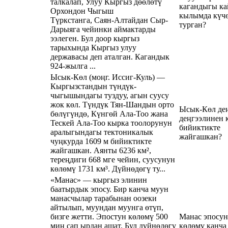
талкалап, Улуу Кыргыз дөөлөтү
кагандыгы к
Орхондон Чыгыш
кылымда күч
Түркстанга, Саян-Алтайдан Сыр-
турган?
Дарыяга чейинки аймактарды
ээлеген. Бул доор кыргыз
тарыхында Кыргыз улуу
державасы деп аталган. Кагандык
924-жылга ...
Ысык-Көл (моңг. Иссиг-Куль) —
Кыргызстандын түндүк-
чыгышындагы туздуу, агын суусу
жок көл. Түндүк Тян-Шандын орто
Ысык-Көл де
бөлүгүндө, Күнгөй Ала-Тоо жана
деңгээлинен 
Тескей Ала-Тоо кырка тоолорунун
бийиктикте
аралыгындагы тектоникалык
жайгашкан?
чуңкурда 1609 м бийиктикте
жайгашкан. Аянты 6236 км²,
тереңдиги 668 мге чейин, суусунун
көлөмү 1731 км³. Дүйнөдөгү ту...
«Манас» — кыргыз элинин
баатырдык эпосу. Бир канча муун
манасчылар тарабынан оозеки
айтылып, муундан муунга өтүп,
бизге жетти. Эпостун көлөмү 500
Манас эпосу
миң сап ырдан ашат. Бул дүйнөдөгү
көлөмү канча