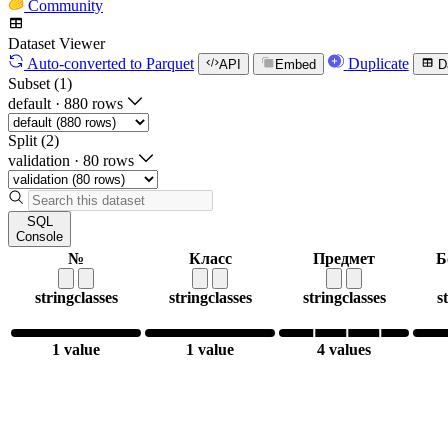
Community
Dataset Viewer
Auto-converted
to Parquet
Duplicate
API
Embed
D
Subset (1)
default
·
880 rows
Split (2)
validation
·
80 rows
SQL
Console
№
Класс
Предмет
Б
string
classes
string
classes
string
classes
s
1 value
1 value
4 values