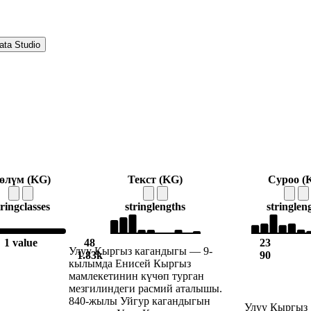
ata Studio
өлүм (KG)
Текст (KG)
Суроо (
tring
classes
string
lengths
string
len
1 value
48
23
Улуу Кыргыз кагандыгы — 9-
1.83k
90
кылымда Енисей Кыргыз
мамлекетинин күчөп турган
мезгилиндеги расмий аталышы.
840-жылы Уйгур кагандыгын
Улуу Кыргыз