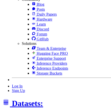
Blog
Posts
Daily Papers
Hardware
Learn
Discord
Forum
GitHub
Solutions
Team & Enterprise
Hugging Face PRO
Enterprise Support
Inference Providers
Inference Endpoints
Storage Buckets
Log In
Sign Up
Datasets: