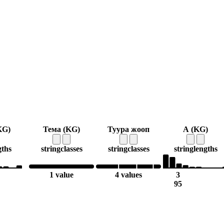
KG)
Тема (KG)
Туура жооп
А (KG)
gths
string
classes
string
classes
string
lengths
1 value
4 values
3
95