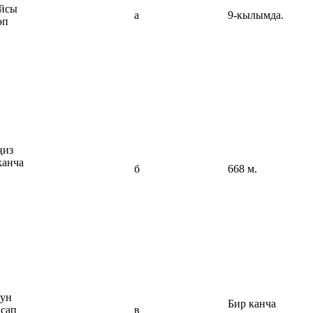
айсы
а
9-кылымда.
өп
ңиз
канча
б
668 м.
нун
Бир канча
 сап
в