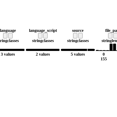
language
language_script
source
file_p
tring
classes
string
classes
string
classes
string
le
3 values
2 values
5 values
0
155