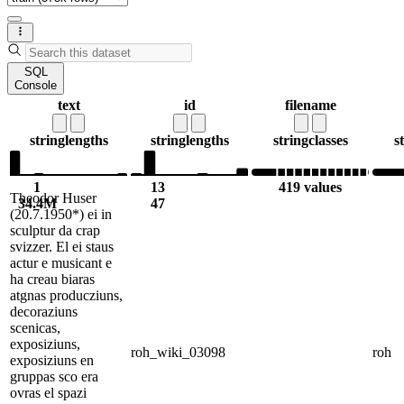
SQL
Console
text
id
filename
string
lengths
string
lengths
string
classes
s
1
13
419 values
Theodor Huser
34.4M
47
(20.7.1950*) ei in
sculptur da crap
svizzer. El ei staus
actur e musicant e
ha creau biaras
atgnas producziuns,
decoraziuns
scenicas,
exposiziuns,
roh_wiki_03098
roh
exposiziuns en
gruppas sco era
ovras el spazi