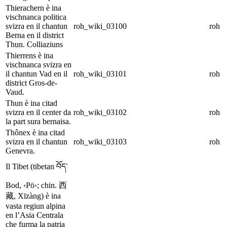
Thierachern è ina
vischnanca politica
svizra en il chantun
roh_wiki_03100
roh
Berna en il district
Thun. Colliaziuns
Thierrens è ina
vischnanca svizra en
il chantun Vad en il
roh_wiki_03101
roh
district Gros-de-
Vaud.
Thun è ina citad
svizra en il center da
roh_wiki_03102
roh
la part sura bernaisa.
Thônex è ina citad
svizra en il chantun
roh_wiki_03103
roh
Genevra.
Il Tibet (tibetan བོད་
Bod, ‹Pö›; chin. 西
藏, Xīzàng) è ina
vasta regiun alpina
en l’Asia Centrala
che furma la patria