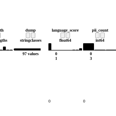
ath
dump
language_score
pii_count
ngths
string
classes
float64
int64
97 values
0
0
1
3
0
0