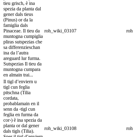
tieu grisch, è ina
spezia da planta dal
gener dals tieus
(Pinus) or da la
famiglia dals
Pinaceae. Il tieu da
roh_wiki_03107
roh
muntogna cumpiglia
pliras sutspezias che
sa differenzieschan
ina da l’autra
areguard lur furma.
Sutspezias Il tieu da
muntogna cumpara
en almain trai...
Il tigl d’enviern u
tigl cun feglia
pitschna (Tilia
cordata,
probablamain en il
senn da ‹tigl cun
feglia en furma da
cor›) è ina spezia da
planta or dal gener
roh_wiki_03108
roh
dals tigls (Tilia).
Sper il tigl d’enviern