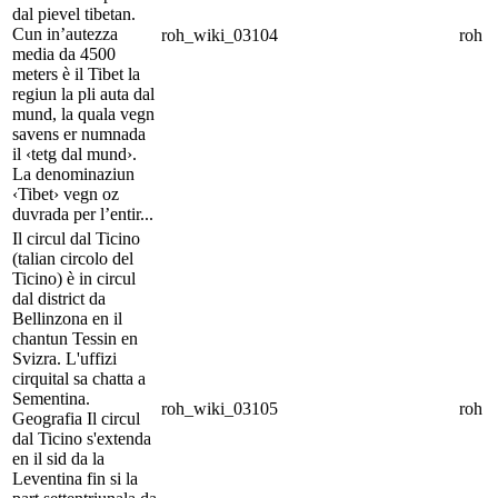
dal pievel tibetan.
Cun in’autezza
roh_wiki_03104
roh
media da 4500
meters è il Tibet la
regiun la pli auta dal
mund, la quala vegn
savens er numnada
il ‹tetg dal mund›.
La denominaziun
‹Tibet› vegn oz
duvrada per l’entir...
Il circul dal Ticino
(talian circolo del
Ticino) è in circul
dal district da
Bellinzona en il
chantun Tessin en
Svizra. L'uffizi
cirquital sa chatta a
Sementina.
roh_wiki_03105
roh
Geografia Il circul
dal Ticino s'extenda
en il sid da la
Leventina fin si la