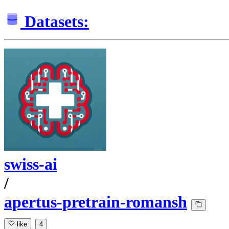
Datasets:
swiss-ai
/
apertus-pretrain-romansh
like
4