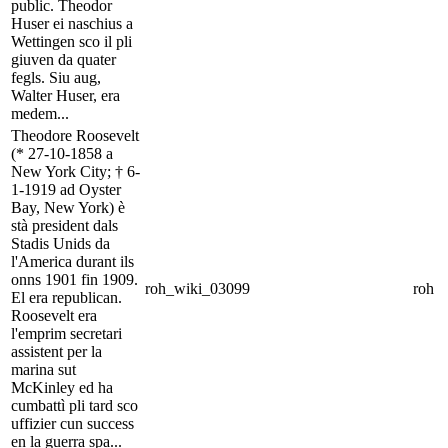
public. Theodor
Huser ei naschius a
Wettingen sco il pli
giuven da quater
fegls. Siu aug,
Walter Huser, era
medem...
Theodore Roosevelt
(* 27-10-1858 a
New York City; † 6-
1-1919 ad Oyster
Bay, New York) è
stà president dals
Stadis Unids da
l'America durant ils
onns 1901 fin 1909.
roh_wiki_03099
roh
El era republican.
Roosevelt era
l'emprim secretari
assistent per la
marina sut
McKinley ed ha
cumbattì pli tard sco
uffizier cun success
en la guerra spa...