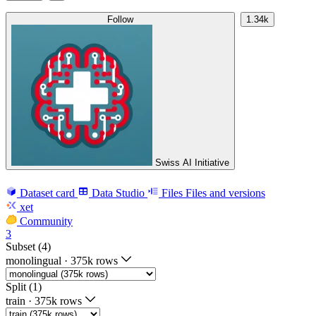
Follow
1.34k
Swiss AI Initiative
Dataset card
Data Studio
Files
Files and versions
xet
Community
3
Subset (4)
monolingual
·
375k rows
Split (1)
train
·
375k rows