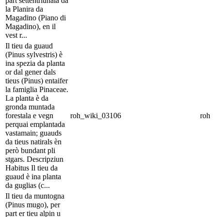
part settentriunala da
la Planira da
Magadino (Piano di
Magadino), en il
vest r...
Il tieu da guaud
(Pinus sylvestris) è
ina spezia da planta
or dal gener dals
tieus (Pinus) entaifer
la famiglia Pinaceae.
La planta è da
gronda muntada
forestala e vegn
roh_wiki_03106
roh
perquai emplantada
vastamain; guauds
da tieus natirals èn
però bundant pli
stgars. Descripziun
Habitus Il tieu da
guaud è ina planta
da guglias (c...
Il tieu da muntogna
(Pinus mugo), per
part er tieu alpin u