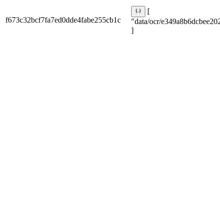
[
f673c32bcf7fa7ed0dde4fabe255cb1c
"data/ocr/e349a8b6dcbee202
]