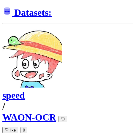
Datasets:
speed
/
WAON-OCR
like
0