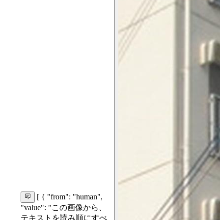
[ { "from": "human",
"value": "この画像から、
テキストを読み順にすべ