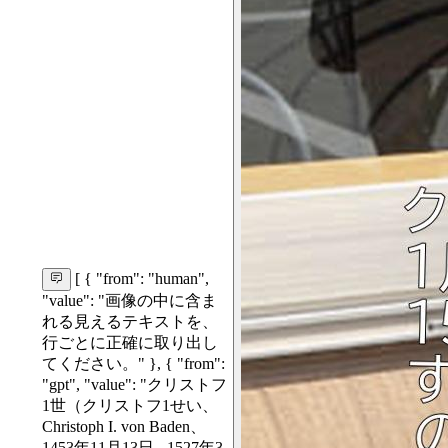
[ { "from": "human",
"value": "画像の中に含ま
れる見えるテキストを、
行ごとに正確に取り出し
てください。" }, { "from":
"gpt", "value": "クリストフ
1世（クリストフ1せい、
Christoph I. von Baden、
1453年11月13日 - 1527年3