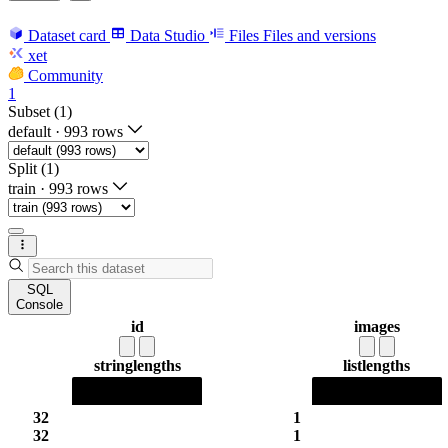
Dataset card
Data Studio
Files
Files and versions
xet
Community
1
Subset (1)
default
·
993 rows
Split (1)
train
·
993 rows
SQL
Console
id
images
string
lengths
list
lengths
32
1
32
1