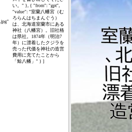
い。" }, { "from": "gpt",
"value": "室蘭八幡宮（む
ろらんはちまんぐう）
.jpg"
は、北海道室蘭市にある
神社（八幡宮）。旧社格
は県社。1874年（明治7
年）に漂着したクジラを
売った代価を神社の造営
費用に充てたことから
「鯨八幡」" } ]