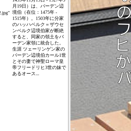
月19日）は、バーデン辺
境伯（在位：1475年 -
.jpg"
1515年）。1503年に分家
のハッハベルク＝ザウセ
ンベルク辺境伯家が断絶
すると、同家の領土をバ
ーデン家領に統合した。
生涯 ツェーリンゲン家の
バーデン辺境伯カール1世
とその妻で神聖ローマ皇
帝フリードリヒ3世の妹で
あるオース...