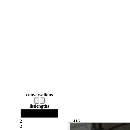
conversations
list
lengths
2
416
2
2.05k