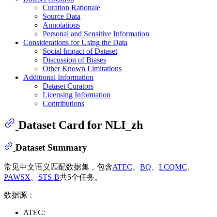
Curation Rationale
Source Data
Annotations
Personal and Sensitive Information
Considerations for Using the Data
Social Impact of Dataset
Discussion of Biases
Other Known Limitations
Additional Information
Dataset Curators
Licensing Information
Contributions
Dataset Card for NLI_zh
Dataset Summary
常见中文语义匹配数据集，包含
ATEC
、
BQ
、
LCQMC
、
PAWSX
、
STS-B
共5个任务。
数据源：
ATEC: