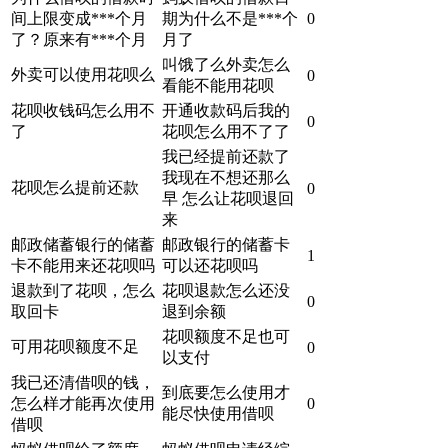
间上限变成***个月
期为什么不是***个
0
了？原来有***个月
月了
叫饿了么外卖怎么
外卖可以使用花呗么
0
看能不能用花呗
花呗收钱码怎么用不
开通收款码后我的
0
了
花呗怎么用不了了
我已经提前还款了
我现在不想还那么
花呗怎么提前还款
0
早 怎么让花呗退回
来
邮政储蓄银行的储蓄
邮政银行的储蓄卡
1
卡不能用来还花呗吗
可以还花呗吗
退款到了花呗，怎么
花呗退款怎么还没
0
取回卡
退到余额
花呗额度不足也可
可用花呗额度不足
0
以支付
我已还清借呗的钱，
到底要怎么使用才
怎么样才能再次使用
0
能尽快使用借呗
借呗