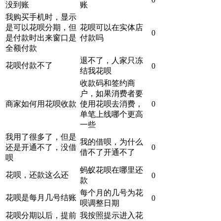
没到账
账
我购买手机时，显示
是可以花呗分期，但
花呗可以在实体店
0
是付款时出来窗口是
付款吗
全额付款
退不了，人家只冻
花呗付款不了
0
结我花呗
收款码和签约商
户，如果消费者要
商家如何用花呗收款
使用花呗去消费，
0
单笔上线哪个更高
一些
我用了很多了，但是
我的借呗，为什么
还是开通不了，没借
0
借不了开通不了
呗
蚂蚁花呗在哪里还
花呗，还款这么还
0
款
每个月的几号为花
花呗是每月几号结账
0
呗调整日期
花呗分期以后，提前
我按照提示进入花