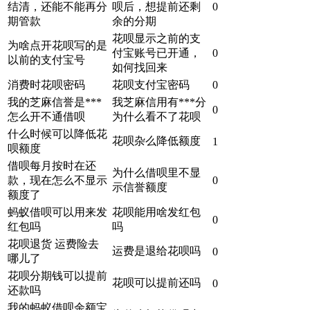
结清，还能不能再分
呗后，想提前还剩
0
期管款
余的分期
花呗显示之前的支
为啥点开花呗写的是
付宝账号已开通，
0
以前的支付宝号
如何找回来
消费时花呗密码
花呗支付宝密码
0
我的芝麻信誉是***
我芝麻信用有***分
0
怎么开不通借呗
为什么看不了花呗
什么时候可以降低花
花呗杂么降低额度
1
呗额度
借呗每月按时在还
为什么借呗里不显
款，现在怎么不显示
0
示信誉额度
额度了
蚂蚁借呗可以用来发
花呗能用啥发红包
0
红包吗
吗
花呗退货 运费险去
运费是退给花呗吗
0
哪儿了
花呗分期钱可以提前
花呗可以提前还吗
0
还款吗
我的蚂蚁借呗余额宝