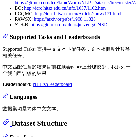
https://github.com/IceFlameWorm/NLP_Datasets/tree/master/
BQ:
http://icrc.hitsz.edu.cn/info/1037/1162.htm
LCQMC:
http://icrc.hitsz.edu.cn/Article/show/171.html
PAWSX:
https://arxiv.org/abs/1908.11828
STS-B:
https://github.com/pluto-junzeng/CNSD
Supported Tasks and Leaderboards
Supported Tasks: 支持中文文本匹配任务，文本相似度计算等
相关任务。
中文匹配任务的结果目前在顶会paper上出现较少，我罗列一
个我自己训练的结果：
Leaderboard:
NLI_zh leaderboard
Languages
数据集均是简体中文文本。
Dataset Structure