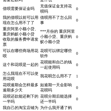
充值保证金支持花
借呗需要保证金吗
0
呗吗
我的借呗以前可以用
借呗用不了怎么回
0
现在怎么用不了了
事
重庆阿里小额小贷、
***月份的 重庆阿里
重庆蚂蚁小额小贷
小额小贷、重庆蚂
0
收取的服务费申请发
蚁小额小贷
票
可以在哪些商场用花
花呗可以绑定哪些
0
呗
软件
花呗能和自己的钱
这个和花呗是一起的
0
一起使用吗
怎么我现在不可以使
我花唄怎么用不了
1
用花呗
花呗逾期会怎样最多
如逾期一天会影响
0
逾期多少天
花呗吗
花呗还款能还剩下的
花呗分期后能选择
0
一半吗
还一半吗
我自己的淘宝店铺为
为什么我开通了蚂