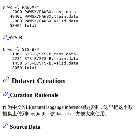
$ 
wc
 -l PAWSX/*
    2000 PAWSX/PAWSX.test.data

   49401 PAWSX/PAWSX.train.data

    2000 PAWSX/PAWSX.valid.data

STS-B
$ 
wc
 -l STS-B/*
    1361 STS-B/STS-B.test.data

    5231 STS-B/STS-B.train.data

    1458 STS-B/STS-B.valid.data

Dataset Creation
Curation Rationale
作为中文NLI(natural langauge inference)数据集，这里把这个数
据集上传到huggingface的datasets，方便大家使用。
Source Data