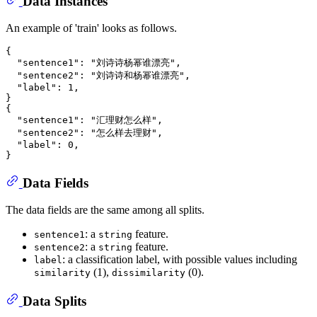
Data Instances
An example of 'train' looks as follows.
{

  "sentence1": "刘诗诗杨幂谁漂亮",

  "sentence2": "刘诗诗和杨幂谁漂亮",

  "label": 1,

}

{

  "sentence1": "汇理财怎么样",

  "sentence2": "怎么样去理财",

  "label": 0,

Data Fields
The data fields are the same among all splits.
: a
feature.
sentence1
string
: a
feature.
sentence2
string
: a classification label, with possible values including
label
(1),
(0).
similarity
dissimilarity
Data Splits