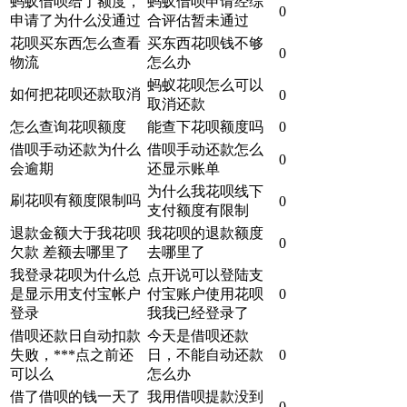
蚂蚁借呗给了额度，
蚂蚁借呗申请经综
0
申请了为什么没通过
合评估暂未通过
花呗买东西怎么查看
买东西花呗钱不够
0
物流
怎么办
蚂蚁花呗怎么可以
如何把花呗还款取消
0
取消还款
怎么查询花呗额度
能查下花呗额度吗
0
借呗手动还款为什么
借呗手动还款怎么
0
会逾期
还显示账单
为什么我花呗线下
刷花呗有额度限制吗
0
支付额度有限制
退款金额大于我花呗
我花呗的退款额度
0
欠款 差额去哪里了
去哪里了
我登录花呗为什么总
点开说可以登陆支
是显示用支付宝帐户
付宝账户使用花呗
0
登录
我我已经登录了
借呗还款日自动扣款
今天是借呗还款
失败，***点之前还
日，不能自动还款
0
可以么
怎么办
借了借呗的钱一天了
我用借呗提款没到
0