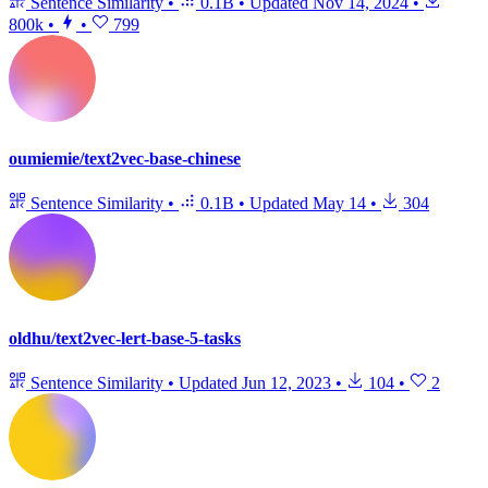
Sentence Similarity
•
0.1B
•
Updated
Nov 14, 2024
•
800k
•
•
799
oumiemie/text2vec-base-chinese
Sentence Similarity
•
0.1B
•
Updated
May 14
•
304
oldhu/text2vec-lert-base-5-tasks
Sentence Similarity
•
Updated
Jun 12, 2023
•
104
•
2