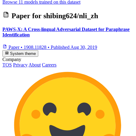
Browse 11 models trained on this dataset
Paper for
shibing624/nli_zh
PAWS-X: A Cross-lingual Adversarial Dataset for Paraphrase
Identification
Paper
•
1908.11828
•
Published
Aug 30, 2019
System theme
Company
TOS
Privacy
About
Careers