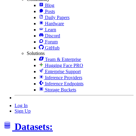
Blog
Posts
Daily Papers
Hardware
Learn
Discord
Forum
GitHub
Solutions
Team & Enterprise
Hugging Face PRO
Enterprise Support
Inference Providers
Inference Endpoints
Storage Buckets
Log In
Sign Up
Datasets: