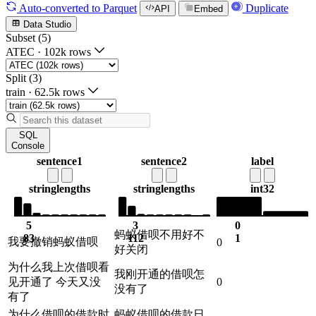
Auto-converted
to Parquet
Duplicate
API
Embed
Data Studio
Subset (5)
ATEC
·
102k rows
Split (3)
train
·
62.5k rows
SQL
Console
sentence1
sentence2
label
string
lengths
string
lengths
int32
5
3
0
蚂蚁借呗不用好不
83
112
1
我要撤销蚂蚁借呗
0
好关闭
为什么我上次借呗看
我刚开通的借呗怎
见开通了 今天又没
0
没有了
有了
为什么借呗的借款时
蚂蚁借呗的借款日