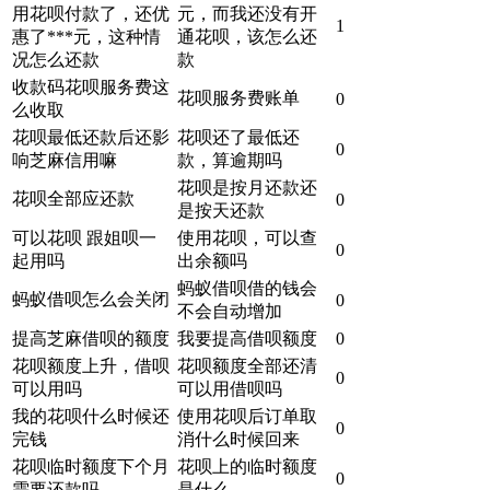
用花呗付款了，还优
元，而我还没有开
1
惠了***元，这种情
通花呗，该怎么还
况怎么还款
款
收款码花呗服务费这
花呗服务费账单
0
么收取
花呗最低还款后还影
花呗还了最低还
0
响芝麻信用嘛
款，算逾期吗
花呗是按月还款还
花呗全部应还款
0
是按天还款
可以花呗 跟姐呗一
使用花呗，可以查
0
起用吗
出余额吗
蚂蚁借呗借的钱会
蚂蚁借呗怎么会关闭
0
不会自动增加
提高芝麻借呗的额度
我要提高借呗额度
0
花呗额度上升，借呗
花呗额度全部还清
0
可以用吗
可以用借呗吗
我的花呗什么时候还
使用花呗后订单取
0
完钱
消什么时候回来
花呗临时额度下个月
花呗上的临时额度
0
需要还款吗
是什么