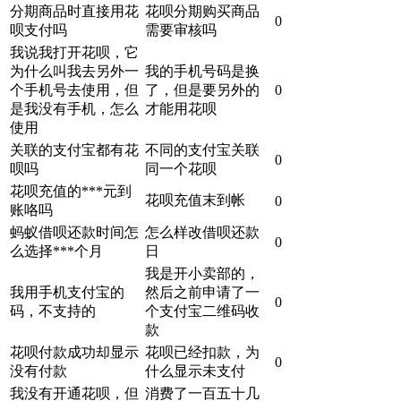
分期商品时直接用花
花呗分期购买商品
0
呗支付吗
需要审核吗
我说我打开花呗，它
为什么叫我去另外一
我的手机号码是换
个手机号去使用，但
了，但是要另外的
0
是我没有手机，怎么
才能用花呗
使用
关联的支付宝都有花
不同的支付宝关联
0
呗吗
同一个花呗
花呗充值的***元到
花呗充值末到帐
0
账咯吗
蚂蚁借呗还款时间怎
怎么样改借呗还款
0
么选择***个月
日
我是开小卖部的，
我用手机支付宝的
然后之前申请了一
0
码，不支持的
个支付宝二维码收
款
花呗付款成功却显示
花呗已经扣款，为
0
没有付款
什么显示未支付
我没有开通花呗，但
消费了一百五十几