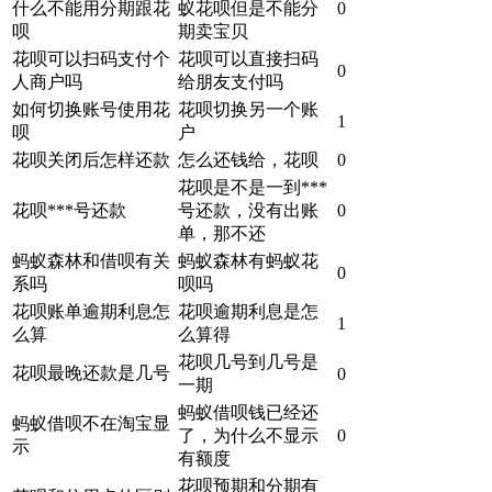
什么不能用分期跟花
蚁花呗但是不能分
0
呗
期卖宝贝
花呗可以扫码支付个
花呗可以直接扫码
0
人商户吗
给朋友支付吗
如何切换账号使用花
花呗切换另一个账
1
呗
户
花呗关闭后怎样还款
怎么还钱给，花呗
0
花呗是不是一到***
花呗***号还款
号还款，没有出账
0
单，那不还
蚂蚁森林和借呗有关
蚂蚁森林有蚂蚁花
0
系吗
呗吗
花呗账单逾期利息怎
花呗逾期利息是怎
1
么算
么算得
花呗几号到几号是
花呗最晚还款是几号
0
一期
蚂蚁借呗钱已经还
蚂蚁借呗不在淘宝显
了，为什么不显示
0
示
有额度
花呗预期和分期有