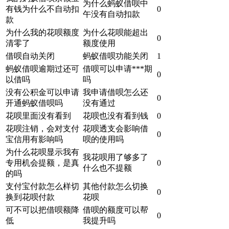
为什么蚂蚁借呗中
有钱为什么不自动扣
0
午没有自动扣款
款
为什么我的花呗额度
为什么花呗能超出
0
清零了
额度使用
借呗自动关闭
蚂蚁借呗功能关闭
1
蚂蚁借呗逾期过还可
借呗可以申请***期
0
以借吗
吗
没有公积金可以申请
我申请借呗怎么还
0
开通蚂蚁借呗吗
没有通过
花呗里面没有看到
花呗也没有看到钱
0
花呗注销，会对支付
花呗透支会影响借
0
宝信用有影响吗
呗的使用吗
为什么花呗显示我有
我花呗用了够多了
专用机会提额，是真
0
什么也不提额
的吗
支付宝付款怎么样切
其他付款怎么切换
0
换到花呗付款
花呗
可不可以把借呗额降
借呗的额度可以帮
0
低
我提升吗