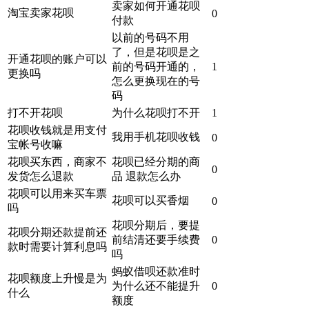
卖家如何开通花呗
淘宝卖家花呗
0
付款
以前的号码不用
了，但是花呗是之
开通花呗的账户可以
前的号码开通的，
1
更换吗
怎么更换现在的号
码
打不开花呗
为什么花呗打不开
1
花呗收钱就是用支付
我用手机花呗收钱
0
宝帐号收嘛
花呗买东西，商家不
花呗已经分期的商
0
发货怎么退款
品 退款怎么办
花呗可以用来买车票
花呗可以买香烟
0
吗
花呗分期后，要提
花呗分期还款提前还
前结清还要手续费
0
款时需要计算利息吗
吗
蚂蚁借呗还款准时
花呗额度上升慢是为
为什么还不能提升
0
什么
额度