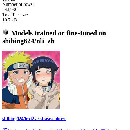
Number of rows:
543,996
Total file size:
10.7 kB
Models trained or fine-tuned on
shibing624/nli_zh
shibing624/text2vec-base-chinese