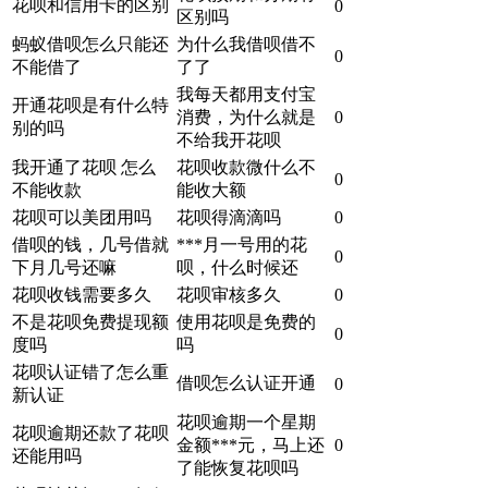
花呗和信用卡的区别
0
区别吗
蚂蚁借呗怎么只能还
为什么我借呗借不
0
不能借了
了了
我每天都用支付宝
开通花呗是有什么特
消费，为什么就是
0
别的吗
不给我开花呗
我开通了花呗 怎么
花呗收款微什么不
0
不能收款
能收大额
花呗可以美团用吗
花呗得滴滴吗
0
借呗的钱，几号借就
***月一号用的花
0
下月几号还嘛
呗，什么时候还
花呗收钱需要多久
花呗审核多久
0
不是花呗免费提现额
使用花呗是免费的
0
度吗
吗
花呗认证错了怎么重
借呗怎么认证开通
0
新认证
花呗逾期一个星期
花呗逾期还款了花呗
金额***元，马上还
0
还能用吗
了能恢复花呗吗