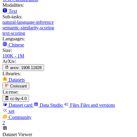
Modalities:
Text
Sub-tasks:
natural-language-inference
semantic-similarity-scoring
text-scoring
Languages:
Chinese
Size:
100K - 1M
ArXiv:
arxiv:
1908.11828
Libraries:
Datasets
Croissant
License:
cc-by-4.0
Dataset card
Data Studio
Files
Files and versions
xet
Community
2
Dataset Viewer