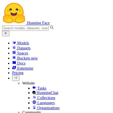
Hugging Face
Models
Datasets
Spaces
Buckets
new
Docs
Enterprise
Pricing
Website
Tasks
HuggingChat
Collections
Languages
Organizations
Community