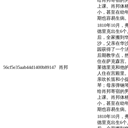
给肖邦寄宿的
上课。肖邦体
小，甚至在幼
期也容易生病
1810年10月，
德里克出生6个
后，全家搬到
沙，父亲在华
园获得了一个
后期教学点，
住在萨克森宫
56cf5e35aab44d1400b89147
肖邦
莱德里克和他
人住在宫殿里
亲吹长笛和小
琴；母亲弹钢
给肖邦寄宿的
上课。肖邦体
小，甚至在幼
期也容易生病
1810年10月，
德里克出生6个