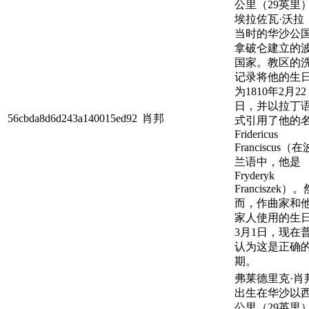
公里（29英里
埃拉佐瓦·沃拉
当时的华沙公
拿破仑建立的
国家。教区的
记录将他的生
为1810年2月22
日，并以拉丁
56cbda8d6d243a140015ed92
肖邦
式引用了他的
Fridericus
Franciscus（在
兰语中，他是
Fryderyk
Franciszek）。
而，作曲家和
家人使用的生
3月1日，现在
认为这是正确
期。
弗莱德里克·肖
出生在华沙以西
公里（29英里