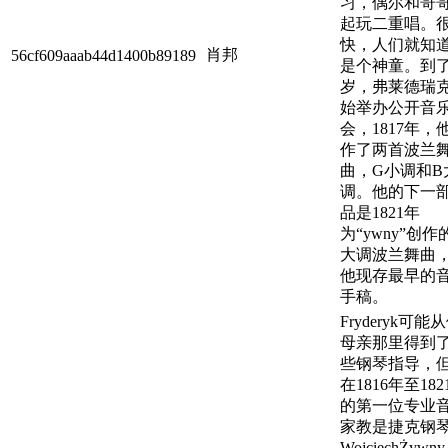
习，偶尔和哥
起玩二重唱。
快，人们就知
肖邦
56cf609aaab44d1400b89189
是个神童。到
岁，弗莱德瑞
始举办公开音
会，1817年，
作了两首波兰
曲，G小调和B
调。他的下一
品是1821年
为“ywny”创作
大调波兰舞曲
他现存最早的
手稿。
Fryderyk可能
母亲那里得到
些钢琴指导，
在1816年至182
的第一位专业
家教是捷克钢
WojciechŻywn