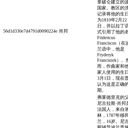
拿破仑建立的
国家。教区的
记录将他的生
为1810年2月22
日，并以拉丁
56d1d330e7d4791d0090224e
肖邦
式引用了他的
Fridericus
Franciscus（在
兰语中，他是
Fryderyk
Franciszek）。
而，作曲家和
家人使用的生
3月1日，现在
认为这是正确
期。
弗莱德里克的
尼古拉斯·肖邦
法国人，来自
林，1787年移
兰，16岁。尼
斯辅导波兰贵