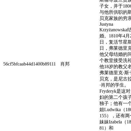
子女，并于180
与他所供职的
贝克家族的穷
Justyna
Krzyżanowska
婚。1810年4月
日，复活节星
日，弗莱德里
他父母结婚的
个教堂接受洗
56cf5bfcaab44d1400b89111
肖邦
他18岁的教父
弗莱德里克·斯
贝克，是尼古
·肖邦的学生。
Fryderyk是这
妇的第二个孩
独子；他有一
姐Ludwika（180
155），还有两
妹妹Izabela（18
81）和