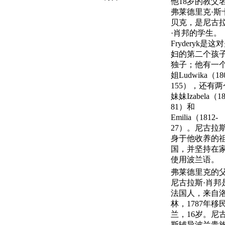
他18岁的教父
弗莱德里克·斯
贝克，是尼古
·肖邦的学生。
Fryderyk是这
妇的第二个孩
独子；他有一
姐Ludwika（180
155），还有两
妹妹Izabela（18
81）和
Emilia（1812-
27）。尼古拉
身于他收养的
国，并坚持在
使用波兰语。
弗莱德里克的
尼古拉斯·肖邦
法国人，来自
林，1787年移
兰，16岁。尼
斯辅导波兰贵