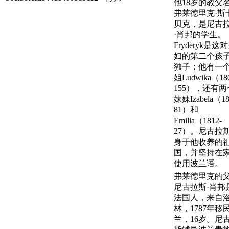
他18岁的教父
弗莱德里克·斯
贝克，是尼古
·肖邦的学生。
Fryderyk是这
妇的第二个孩
独子；他有一
姐Ludwika（180
155），还有两
妹妹Izabela（18
81）和
Emilia（1812-
27）。尼古拉
身于他收养的
国，并坚持在
使用波兰语。
弗莱德里克的
尼古拉斯·肖邦
法国人，来自
林，1787年移
兰，16岁。尼