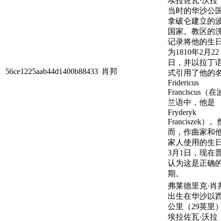
埃拉佐瓦·沃拉
当时的华沙公
拿破仑建立的
国家。教区的
记录将他的生
为1810年2月22
日，并以拉丁
56ce1225aab44d1400b88433
肖邦
式引用了他的
Fridericus
Franciscus（在
兰语中，他是
Fryderyk
Franciszek）。
而，作曲家和
家人使用的生
3月1日，现在
认为这是正确
期。
弗莱德里克·肖
出生在华沙以西
公里（29英里
埃拉佐瓦·沃拉