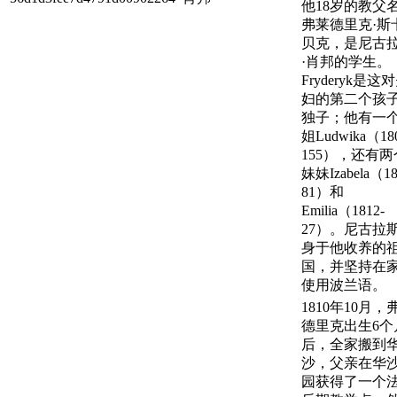
他18岁的教父
弗莱德里克·斯
贝克，是尼古
·肖邦的学生。
Fryderyk是这
妇的第二个孩
独子；他有一
姐Ludwika（180
155），还有两
妹妹Izabela（18
81）和
Emilia（1812-
27）。尼古拉
身于他收养的
国，并坚持在
使用波兰语。
1810年10月，
德里克出生6个
后，全家搬到
沙，父亲在华
园获得了一个