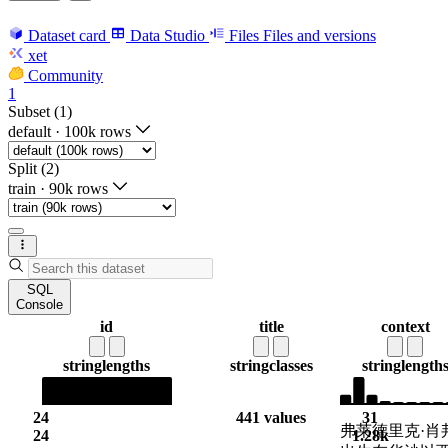
Dataset card
Data Studio
Files
Files and versions
xet
Community
1
Subset (1)
default
·
100k rows
Split (2)
train
·
90k rows
SQL
Console
id
title
context
string
lengths
string
classes
string
length
24
441 values
31
弗莱德里克·肖
24
1.28k