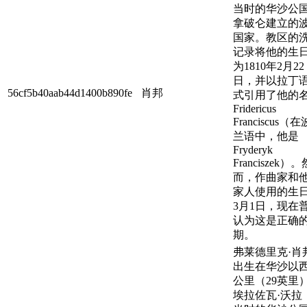
当时的华沙公
拿破仑建立的
国家。教区的
记录将他的生
为1810年2月22
日，并以拉丁
56cf5b40aab44d1400b890fe
肖邦
式引用了他的
Fridericus
Franciscus（在
兰语中，他是
Fryderyk
Franciszek）。
而，作曲家和
家人使用的生
3月1日，现在
认为这是正确
期。
弗莱德里克·肖
出生在华沙以西
公里（29英里
埃拉佐瓦·沃拉