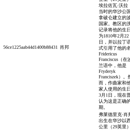
埃拉佐瓦·沃拉
当时的华沙公
拿破仑建立的
国家。教区的
记录将他的生
为1810年2月22
日，并以拉丁
56ce1225aab44d1400b88431
肖邦
式引用了他的
Fridericus
Franciscus（在
兰语中，他是
Fryderyk
Franciszek）。
而，作曲家和
家人使用的生
3月1日，现在
认为这是正确
期。
弗莱德里克·肖
出生在华沙以西
公里（29英里