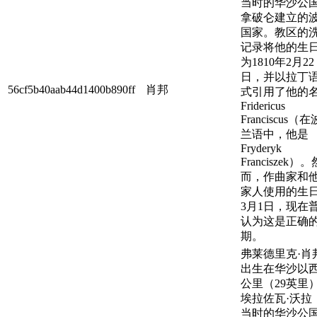
当时的华沙公
拿破仑建立的
国家。教区的
记录将他的生
为1810年2月22
日，并以拉丁
56cf5b40aab44d1400b890ff
肖邦
式引用了他的
Fridericus
Franciscus（在
兰语中，他是
Fryderyk
Franciszek）。
而，作曲家和
家人使用的生
3月1日，现在
认为这是正确
期。
弗莱德里克·肖
出生在华沙以西
公里（29英里
埃拉佐瓦·沃拉
当时的华沙公