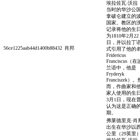
埃拉佐瓦·沃拉
当时的华沙公
拿破仑建立的
国家。教区的
记录将他的生
为1810年2月22
日，并以拉丁
56ce1225aab44d1400b88432
肖邦
式引用了他的
Fridericus
Franciscus（在
兰语中，他是
Fryderyk
Franciszek）。
而，作曲家和
家人使用的生
3月1日，现在
认为这是正确
期。
弗莱德里克·肖
出生在华沙以西
公里（29英里