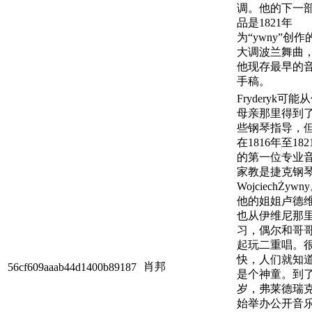
调。他的下一
品是1821年
为“ywny”创作
大调波兰舞曲
他现存最早的
手稿。
Fryderyk可能
母亲那里得到
些钢琴指导，
在1816年至182
的第一位专业
家教是捷克钢
WojciechŻywn
他的姐姐卢德
也从伊维尼那
习，偶尔和哥
起玩二重唱。
快，人们就知
肖邦
56cf609aaab44d1400b89187
是个神童。到
岁，弗莱德瑞
始举办公开音