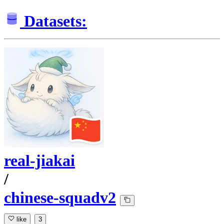
Datasets:
real-jiakai
/
chinese-squadv2
like
3