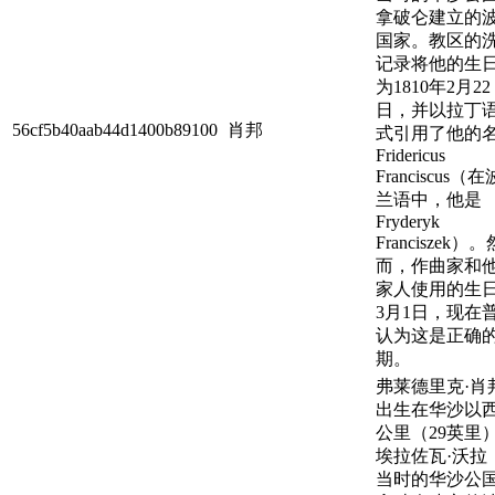
拿破仑建立的
国家。教区的
记录将他的生
为1810年2月22
日，并以拉丁
56cf5b40aab44d1400b89100
肖邦
式引用了他的
Fridericus
Franciscus（在
兰语中，他是
Fryderyk
Franciszek）。
而，作曲家和
家人使用的生
3月1日，现在
认为这是正确
期。
弗莱德里克·肖
出生在华沙以西
公里（29英里
埃拉佐瓦·沃拉
当时的华沙公