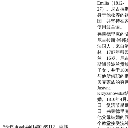
Emilia（1812-
27）。尼古拉
身于他收养的
国，并坚持在
使用波兰语。
弗莱德里克的
尼古拉斯·肖邦
法国人，来自
林，1787年移
兰，16岁。尼
斯辅导波兰贵
子女，并于180
与他所供职的
贝克家族的穷
Justyna
Krzyżanowska
婚。1810年4月
日，复活节星
日，弗莱德里
他父母结婚的
个教堂接受洗
56cf5bfcaab44d1400b89112
肖邦