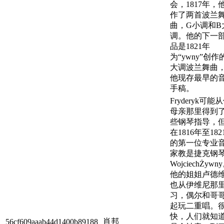
会，1817年，
作了两首波兰
曲，G小调和B
调。他的下一
品是1821年
为“ywny”创作
大调波兰舞曲
他现存最早的
手稿。
Fryderyk可能
母亲那里得到
些钢琴指导，
在1816年至182
的第一位专业
家教是捷克钢
WojciechŻywn
他的姐姐卢德
也从伊维尼那
习，偶尔和哥
起玩二重唱。
快，人们就知
肖邦
56cf609aaab44d1400b89188