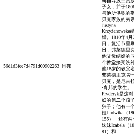
斯辅导波兰贵
子女，并于180
与他所供职的
贝克家族的穷
Justyna
Krzyżanowska
婚。1810年4月
日，复活节星
日，弗莱德里
他父母结婚的
个教堂接受洗
56d1d3fee7d4791d00902263
肖邦
他18岁的教父
弗莱德里克·斯
贝克，是尼古
·肖邦的学生。
Fryderyk是这
妇的第二个孩
独子；他有一
姐Ludwika（180
155），还有两
妹妹Izabela（18
81）和