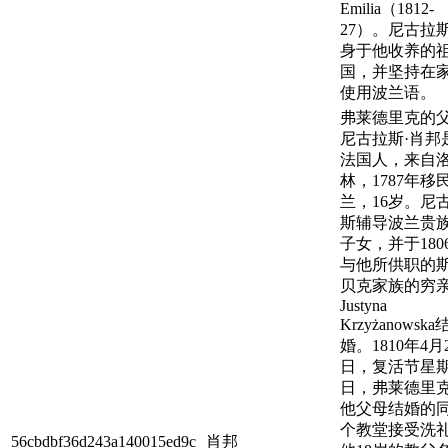
Emilia（1812-
27）。尼古拉
身于他收养的
国，并坚持在
使用波兰语。
弗莱德里克的
尼古拉斯·肖邦
法国人，来自
林，1787年移
兰，16岁。尼
斯辅导波兰贵
子女，并于180
与他所供职的
贝克家族的穷
Justyna
Krzyżanowska
婚。1810年4月
日，复活节星
日，弗莱德里
他父母结婚的
个教堂接受洗
56cbdbf36d243a140015ed9c
肖邦