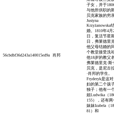
子女，并于180
与他所供职的
贝克家族的穷
Justyna
Krzyżanowska
婚。1810年4月
日，复活节星
日，弗莱德里
他父母结婚的
个教堂接受洗
56cbdbf36d243a140015ed9a
肖邦
他18岁的教父
弗莱德里克·斯
贝克，是尼古
·肖邦的学生。
Fryderyk是这
妇的第二个孩
独子；他有一
姐Ludwika（180
155），还有两
妹妹Izabela（18
81）和