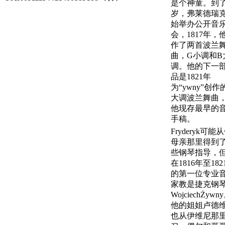
是个神童。到
岁，弗莱德瑞
始举办公开音
会，1817年，
作了两首波兰
曲，G小调和B
调。他的下一
品是1821年
为“ywny”创作
大调波兰舞曲
他现存最早的
手稿。
Fryderyk可能
母亲那里得到
些钢琴指导，
在1816年至182
的第一位专业
家教是捷克钢
WojciechŻywn
他的姐姐卢德
也从伊维尼那