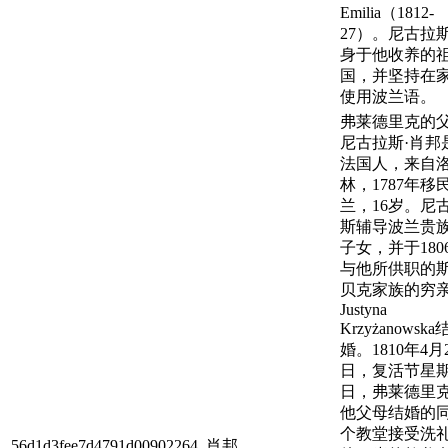
Emilia（1812-
27）。尼古拉
身于他收养的
国，并坚持在
使用波兰语。
弗莱德里克的
尼古拉斯·肖邦
法国人，来自
林，1787年移
兰，16岁。尼
斯辅导波兰贵
子女，并于180
与他所供职的
贝克家族的穷
Justyna
Krzyżanowska
婚。1810年4月
日，复活节星
日，弗莱德里
他父母结婚的
个教堂接受洗
56d1d3fee7d4791d00902264
肖邦