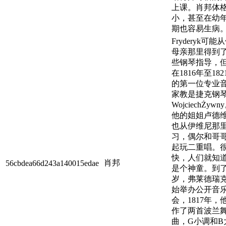
上课。肖邦体
小，甚至在幼
期也容易生病
Fryderyk可能
母亲那里得到
些钢琴指导，
在1816年至182
的第一位专业
家教是捷克钢
WojciechŻywn
他的姐姐卢德
也从伊维尼那
习，偶尔和哥
起玩二重唱。
快，人们就知
肖邦
56cbdea66d243a140015edae
是个神童。到
岁，弗莱德瑞
始举办公开音
会，1817年，
作了两首波兰
曲，G小调和B