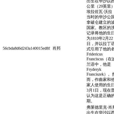
出生在华沙以西
公里（29英里
埃拉佐瓦·沃拉
当时的华沙公
拿破仑建立的
国家。教区的
记录将他的生
为1810年2月22
日，并以拉丁
56cbda8d6d243a140015ed8f
肖邦
式引用了他的
Fridericus
Franciscus（在
兰语中，他是
Fryderyk
Franciszek）。
而，作曲家和
家人使用的生
3月1日，现在
认为这是正确
期。
弗莱德里克·肖
出生在华沙以西