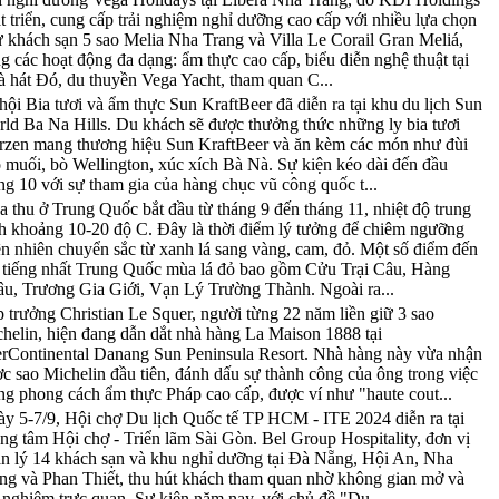
t triển, cung cấp trải nghiệm nghỉ dưỡng cao cấp với nhiều lựa chọn
 khách sạn 5 sao Melia Nha Trang và Villa Le Corail Gran Meliá,
g các hoạt động đa dạng: ẩm thực cao cấp, biểu diễn nghệ thuật tại
 hát Đó, du thuyền Vega Yacht, tham quan C...
hội Bia tươi và ẩm thực Sun KraftBeer đã diễn ra tại khu du lịch Sun
ld Ba Na Hills. Du khách sẽ được thưởng thức những ly bia tươi
zen mang thương hiệu Sun KraftBeer và ăn kèm các món như đùi
 muối, bò Wellington, xúc xích Bà Nà. Sự kiện kéo dài đến đầu
ng 10 với sự tham gia của hàng chục vũ công quốc t...
 thu ở Trung Quốc bắt đầu từ tháng 9 đến tháng 11, nhiệt độ trung
h khoảng 10-20 độ C. Đây là thời điểm lý tưởng để chiêm ngưỡng
ên nhiên chuyển sắc từ xanh lá sang vàng, cam, đỏ. Một số điểm đến
 tiếng nhất Trung Quốc mùa lá đỏ bao gồm Cửu Trại Câu, Hàng
u, Trương Gia Giới, Vạn Lý Trường Thành. Ngoài ra...
 trưởng Christian Le Squer, người từng 22 năm liền giữ 3 sao
helin, hiện đang dẫn dắt nhà hàng La Maison 1888 tại
erContinental Danang Sun Peninsula Resort. Nhà hàng này vừa nhận
c sao Michelin đầu tiên, đánh dấu sự thành công của ông trong việc
g phong cách ẩm thực Pháp cao cấp, được ví như "haute cout...
y 5-7/9, Hội chợ Du lịch Quốc tế TP HCM - ITE 2024 diễn ra tại
ng tâm Hội chợ - Triển lãm Sài Gòn. Bel Group Hospitality, đơn vị
n lý 14 khách sạn và khu nghỉ dưỡng tại Đà Nẵng, Hội An, Nha
ng và Phan Thiết, thu hút khách tham quan nhờ không gian mở và
i nghiệm trực quan. Sự kiện năm nay, với chủ đề "Du ...