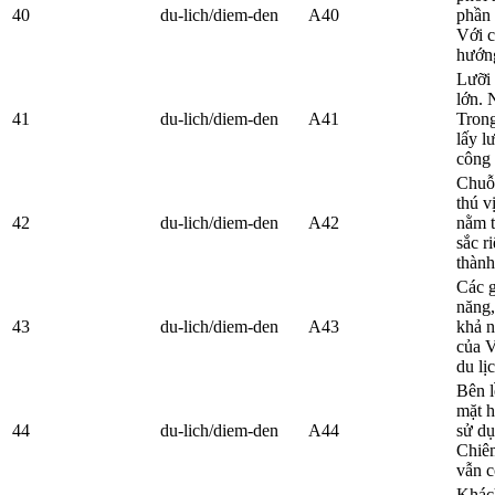
40
du-lich/diem-den
A40
phần
Với c
hướng
Lưỡi 
lớn. 
41
du-lich/diem-den
A41
Trong
lấy l
công 
Chuỗi
thú v
42
du-lich/diem-den
A42
nằm t
sắc r
thành
Các g
năng,
43
du-lich/diem-den
A43
khả n
của V
du lị
Bên l
mặt h
44
du-lich/diem-den
A44
sử dụ
Chiêm
vẫn c
Khách