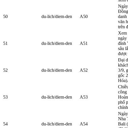
Ngày
Đồng 
50
du-lich/diem-den
A50
danh
văn h
trên 
Xem 
ngày 
51
du-lich/diem-den
A51
đỉnh 
sâu l
được 
Đại d
khách
52
du-lich/diem-den
A52
3/9, 
gốc 2
Hóa).
Chiều
công 
53
du-lich/diem-den
A53
Hoàng
phố p
chỉnh
Ngày 
Nha T
54
du-lich/diem-den
A54
Bali 