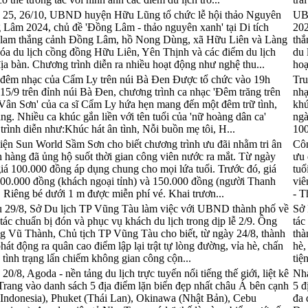
 25, 26/10, UBND huyện Hữu Lũng tổ chức lễ hội thảo Nguyên
UB
Lâm 2024, chủ đề 'Đồng Lâm - thảo nguyên xanh' tại Di tích
202
 lam thắng cảnh Đồng Lâm, hồ Nong Dùng, xã Hữu Liên và Làng
thắ
óa du lịch cồng đồng Hữu Liên, Yên Thịnh và các điểm du lịch
du 
địa bàn. Chương trình diễn ra nhiều hoạt động như nghệ thu...
hoạ
đêm nhạc của Cẩm Ly trên núi Bà Đen Được tổ chức vào 19h
Tru
15/9 trên đỉnh núi Bà Đen, chương trình ca nhạc 'Đêm trăng trên
nhạ
Vân Sơn' của ca sĩ Cẩm Ly hứa hẹn mang đến một đêm trữ tình,
khú
ắng. Nhiều ca khúc gắn liền với tên tuổi của 'nữ hoàng dân ca'
ngà
trình diễn như:Khúc hát ân tình, Nỗi buồn mẹ tôi, H...
100
iện Sun World Sầm Sơn cho biết chương trình ưu đãi nhằm tri ân
Côn
 hàng đã ủng hộ suốt thời gian công viên nước ra mắt. Từ ngày
ưu 
giá 100.000 đồng áp dụng chung cho mọi lứa tuổi. Trước đó, giá
tuổ
00.000 đồng (khách ngoại tỉnh) và 150.000 đồng (người Thanh
viê
 Riêng bé dưới 1 m được miễn phí vé. Khai trươn...
- T
 29/8, Sở Du lịch TP Vũng Tàu làm việc với UBND thành phố về
Sở 
tác chuẩn bị đón và phục vụ khách du lịch trong dịp lễ 2/9. Ông
tác
 Vũ Thành, Chủ tịch TP Vũng Tàu cho biết, từ ngày 24/8, thành
thà
hát động ra quân cao điểm lập lại trật tự lòng đường, vỉa hè, chấn
hè,
 tình trạng lấn chiếm không gian công cộn...
tiệ
20/8, Agoda - nền tảng du lịch trực tuyến nổi tiếng thế giới, liệt kê
Nha
rang vào danh sách 5 địa điểm lặn biển đẹp nhất châu Á bên cạnh
5 đ
(Indonesia), Phuket (Thái Lan), Okinawa (Nhật Bản), Cebu
đa 