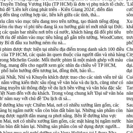
 Truyền Thông Vương Hậu (TP HCM) là đơn vị phụ trách tổ chức.
'Li
hủ đề 'Liên kết cùng phát triển - Kiên Giang 2024', diễn đàn
cườ
 đến tăng cường hợp tác, liên kết giữa các tỉnh, thà...
sôn
rìu cắm vào mục tiêu đang treo trên tường, tạo thành tiếng động
Xu 
Ném rìu thay vì phi tiêu đang là xu hướng giải trí mới nhất tại Đức.
khá
 các quán bar nhiều nơi trên cả nước, khách hàng đã đổi phi tiêu
trê
ưỡi rìu để nhắm vào mục tiêu bằng gỗ gắn trên tường. WoodCutter,
trư
ty Bỉ đi đầu xu hướng ném rìu nà...
phổ
 phim được thực hiện tại nhiều địa điểm trong danh sách 100 điều
Chu
ị của TP HCM, các quán ăn quen thuộc của người dân và nhà hàng
Cit
rong Michelin Guide. Mỗi thước phim là một mảnh ghép với màu
của
iêng, mang đến cho người xem góc nhìn đa chiều về TP HCM,
đại
 phố luôn hướng đến tương lai, đồng thời, bảo tồ...
đại
iải Nhất, Nhì và Khuyến khích được trao cho các sinh viên trẻ tài
Cuộ
 nắm vững kiến thức sâu rộng về văn hóa và du lịch, cũng như có
năn
ăng truyền tải thông điệp về du lịch bền vững và văn hóa đặc sắc
Tam
iệt Nam đến với du khách. Trong vòng chung kết 'Đại sứ văn hóa
năn
ch' năm nay với chủ đề 'Du lịch di sả...
tru
ề đường khu vực Chiêm Mai, nơi có nhiều xưởng làm gốm, các
Sau
àng bị ngâm nước vẫn còn bùn đất bám lại. Những sản phẩm còn
hàn
ng được người dân mang ra phơi nắng. Bên lề đường khu vực
như
 Mai, nơi có nhiều xưởng làm gốm, các mặt hàng bị ngâm nước
hàn
òn bùn đất bám lại. Những sản phẩm còn sử dụng được người...
Bát
 hàng mua gói nghỉ dưỡng của Vega Holidays tại Libera Nha
Gói