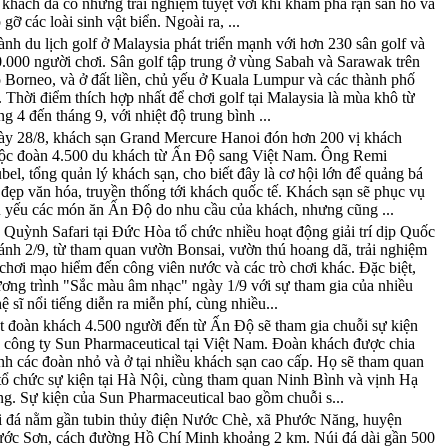
khách đã có những trải nghiệm tuyệt vời khi khám phá rạn san hô và
 gỡ các loài sinh vật biển. Ngoài ra, ...
nh du lịch golf ở Malaysia phát triển mạnh với hơn 230 sân golf và
.000 người chơi. Sân golf tập trung ở vùng Sabah và Sarawak trên
 Borneo, và ở đất liền, chủ yếu ở Kuala Lumpur và các thành phố
. Thời điểm thích hợp nhất để chơi golf tại Malaysia là mùa khô từ
ng 4 đến tháng 9, với nhiệt độ trung bình ...
y 28/8, khách sạn Grand Mercure Hanoi đón hơn 200 vị khách
ộc đoàn 4.500 du khách từ Ấn Độ sang Việt Nam. Ông Remi
bel, tổng quản lý khách sạn, cho biết đây là cơ hội lớn để quảng bá
 đẹp văn hóa, truyền thống tới khách quốc tế. Khách sạn sẽ phục vụ
 yếu các món ăn Ấn Độ do nhu cầu của khách, nhưng cũng ...
Quỳnh Safari tại Đức Hòa tổ chức nhiều hoạt động giải trí dịp Quốc
nh 2/9, từ tham quan vườn Bonsai, vườn thú hoang dã, trải nghiệm
 chơi mạo hiểm đến công viên nước và các trò chơi khác. Đặc biệt,
ơng trình "Sắc màu âm nhạc" ngày 1/9 với sự tham gia của nhiều
ệ sĩ nổi tiếng diễn ra miễn phí, cùng nhiều...
 đoàn khách 4.500 người đến từ Ấn Độ sẽ tham gia chuỗi sự kiện
 công ty Sun Pharmaceutical tại Việt Nam. Đoàn khách được chia
nh các đoàn nhỏ và ở tại nhiều khách sạn cao cấp. Họ sẽ tham quan
tổ chức sự kiện tại Hà Nội, cùng tham quan Ninh Bình và vịnh Hạ
g. Sự kiện của Sun Pharmaceutical bao gồm chuỗi s...
 đá nằm gần tubin thủy điện Nước Chè, xã Phước Năng, huyện
ớc Sơn, cách đường Hồ Chí Minh khoảng 2 km. Núi đá dài gần 500