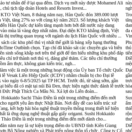
ảo tư nhân để ở lại qua đêm. Dịch vụ mới này được Mohamed Ali
này
, chủ tịch tập đoàn Hotels and Resorts Invest...
ngh
 KTO Việt Nam, 8 tháng năm nay, Hàn Quốc đón 389.000 lượt
Tro
 Việt, tăng 27% so với cùng kỳ năm 2023. Số lượng khách Việt
tăn
đến Hàn Quốc dự kiến tăng mạnh hơn bởi đất nước này đang
đan
vào mùa lá vàng đẹp nhất năm. Đại diện KTO khẳng định, Việt
đa 
à thị trường quan trọng với ngành du lịch Hàn Quốc với nhiều ...
Vin
sách các khu phố thú vị nhất thế giới là bảng xếp hạng thường
Phư
doTime Outbình chọn. Tạp chí đã khảo sát các chuyên gia và biên
thú
iên sinh sống khắp nơi trên thế giới để tìm hiểu những khu phố đáp
tiế
iêu chí trở thành nơi thú vị, đáng ghé thăm. Các tiêu chí thường
Điề
ồm ẩm thực, không gian kiến trúc, ngh...
mện
làm việc là một trong những hoạt động của Ủy ban Tổ chức Quốc
Đại
i lễ Vesak Liên Hiệp Quốc (ICDV) nhằm chuẩn bị cho Đại lễ
gần
 vào ngày 6-8/5/2025 tại TP HCM. Trước đó, từ sáng sớm, gần
trư
ại biểu đã có mặt tại núi Bà Đen, thực hiện nghi thức đảnh lễ trước
hòa
i Đức Phật Thích Ca Mâu Ni. Xá lợi do Liên đoàn...
sau
 Hokkaido Sachi Thảo Điền là một trong những điểm đến mới
Sus
cho người yêu ẩm thực Nhật Bản. Nơi đây đề cao kiến trúc xứ
ẩm 
ang, kết hợp hài hòa nghệ thuật truyền thống trong thiết kế hiện
thi
nhất là ứng dụng nghệ thuật gấp giấy origami. Sushi Hokkaido
rộn
 Thảo Điền là một trong những điểm đến mới dành cho...
thư
đàn năm nay là sự kiện trọng điểm do UBND tỉnh Kiên Giang
Diễ
hợp Bộ Nông nghiệp và Phát triển nông thôn tổ chức. Công ty Cổ
phố