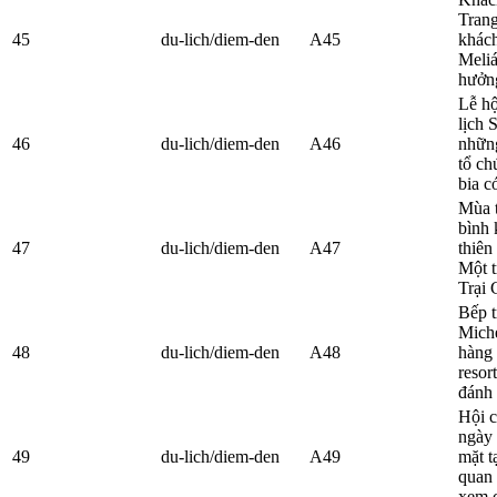
Trang
45
du-lich/diem-den
A45
khách
Meliá
hưởng
Lễ hộ
lịch 
46
du-lich/diem-den
A46
những
tổ ch
bia c
Mùa t
bình 
47
du-lich/diem-den
A47
thiên
Một t
Trại 
Bếp t
Miche
48
du-lich/diem-den
A48
hàng 
resor
đánh 
Hội 
ngày 
49
du-lich/diem-den
A49
mặt t
quan 
xem c