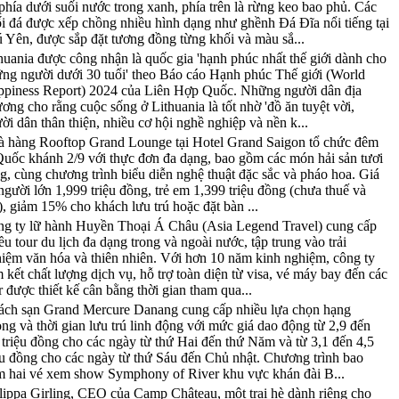
phía dưới suối nước trong xanh, phía trên là rừng keo bao phủ. Các
i đá được xếp chồng nhiều hình dạng như ghềnh Đá Đĩa nổi tiếng tại
 Yên, được sắp đặt tương đồng từng khối và màu sắ...
huania được công nhận là quốc gia 'hạnh phúc nhất thế giới dành cho
ng người dưới 30 tuổi' theo Báo cáo Hạnh phúc Thế giới (World
piness Report) 2024 của Liên Hợp Quốc. Những người dân địa
ơng cho rằng cuộc sống ở Lithuania là tốt nhờ 'đồ ăn tuyệt vời,
ời dân thân thiện, nhiều cơ hội nghề nghiệp và nền k...
 hàng Rooftop Grand Lounge tại Hotel Grand Saigon tổ chức đêm
Quốc khánh 2/9 với thực đơn đa dạng, bao gồm các món hải sản tươi
g, cùng chương trình biểu diễn nghệ thuật đặc sắc và pháo hoa. Giá
người lớn 1,999 triệu đồng, trẻ em 1,399 triệu đồng (chưa thuế và
), giảm 15% cho khách lưu trú hoặc đặt bàn ...
g ty lữ hành Huyền Thoại Á Châu (Asia Legend Travel) cung cấp
ều tour du lịch đa dạng trong và ngoài nước, tập trung vào trải
iệm văn hóa và thiên nhiên. Với hơn 10 năm kinh nghiệm, công ty
 kết chất lượng dịch vụ, hỗ trợ toàn diện từ visa, vé máy bay đến các
r được thiết kế cân bằng thời gian tham qua...
ch sạn Grand Mercure Danang cung cấp nhiều lựa chọn hạng
ng và thời gian lưu trú linh động với mức giá dao động từ 2,9 đến
 triệu đồng cho các ngày từ thứ Hai đến thứ Năm và từ 3,1 đến 4,5
ệu đồng cho các ngày từ thứ Sáu đến Chủ nhật. Chương trình bao
 hai vé xem show Symphony of River khu vực khán đài B...
lippa Girling, CEO của Camp Château, một trại hè dành riêng cho