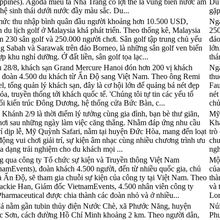
ippines). Agoda miêu tả Nha Trang có lợi thế là vùng biển nước ấm
Du 
hệ sinh thái dưới nước đầy màu sắc. Du...
gặp
mức thu nhập bình quân đầu người khoảng hơn 10.500 USD,
Ngà
 du lịch golf ở Malaysia khá phát triển. Theo thống kê, Malaysia
250
n 230 sân golf và 250.000 người chơi. Sân golf tập trung chủ yếu
đảo
g Sabah và Sarawak trên đảo Borneo, là những sân golf ven biển
lớn
ợp khu nghỉ dưỡng. Ở đất liền, sân golf tọa lạc...
thá
 28/8, khách sạn Grand Mercure Hanoi đón hơn 200 vị khách
Ngà
c đoàn 4.500 du khách từ Ấn Độ sang Việt Nam. Theo ông Remi
thu
l, tổng quản lý khách sạn, đây là cơ hội lớn để quảng bá nét đẹp
Fau
óa, truyền thống tới khách quốc tế. 'Chúng tôi tự tin các yếu tố
nét
ối kiến trúc Đông Dương, hệ thống cửa Bức Bàn, c...
chủ
Khánh 2/9 là thời điểm lý tưởng cùng gia đình, bạn bè thư giãn,
Mỹ 
hơi sau những ngày làm việc căng thẳng. Nhằm đáp ứng nhu cầu
Khá
trí dịp lễ, Mỹ Quỳnh Safari, nằm tại huyện Đức Hòa, mang đến loạt
trò
động vui chơi giải trí, sự kiện âm nhạc cùng nhiều chương trình ưu
chư
đa dạng trải nghiệm cho du khách mọi ...
ngh
 qua công ty Tổ chức sự kiện và Truyền thông Việt Nam
Một
namEvents), đoàn khách 4.500 người, đến từ nhiều quốc gia, chủ
của
à Ấn Độ, sẽ tham gia chuỗi sự kiện của công ty tại Việt Nam. Theo
thà
ackie Han, Giám đốc VietnamEvents, 4.500 nhân viên công ty
và 
harmaceutical được chia thành các đoàn nhỏ và ở nhiều...
Lon
á nằm gần tubin thủy điện Nước Chè, xã Phước Năng, huyện
Núi
c Sơn, cách đường Hồ Chí Minh khoảng 2 km. Theo người dân,
Phư