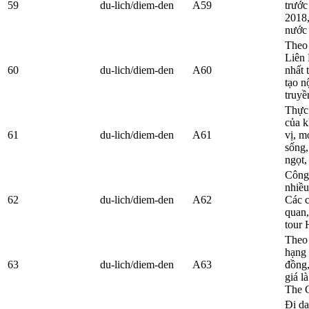
59
du-lich/diem-den
A59
trước
2018,
nước 
Theo 
Liên 
60
du-lich/diem-den
A60
nhất 
tạo n
truyề
Thực 
của k
61
du-lich/diem-den
A61
vị, m
sống,
ngọt,
Công
nhiều
62
du-lich/diem-den
A62
Các c
quan,
tour 
Theo 
hạng 
63
du-lich/diem-den
A63
đồng,
giá l
The 
Đi dạ