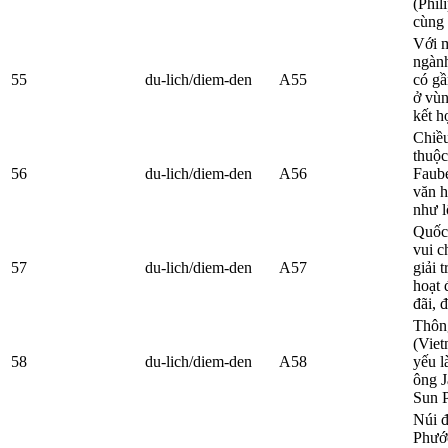
(Phil
cùng 
Với 
ngành
55
du-lich/diem-den
A55
có gầ
ở vùn
kết h
Chiều
thuộ
56
du-lich/diem-den
A56
Faube
văn h
như l
Quốc 
vui c
57
du-lich/diem-den
A57
giải 
hoạt 
đãi, 
Thông
(Viet
58
du-lich/diem-den
A58
yếu l
ông J
Sun P
Núi đ
Phướ