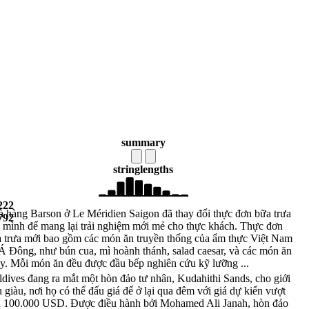
summary
string
lengths
222
 hàng Barson ở Le Méridien Saigon đã thay đổi thực đơn bữa trưa
792
 mình để mang lại trải nghiệm mới mẻ cho thực khách. Thực đơn
 trưa mới bao gồm các món ăn truyền thống của ẩm thực Việt Nam
Á Đông, như bún cua, mì hoành thánh, salad caesar, và các món ăn
y. Mỗi món ăn đều được đầu bếp nghiên cứu kỹ lưỡng ...
dives đang ra mắt một hòn đảo tư nhân, Kudahithi Sands, cho giới
u giàu, nơi họ có thể đấu giá để ở lại qua đêm với giá dự kiến vượt
 100.000 USD. Được điều hành bởi Mohamed Ali Janah, hòn đảo