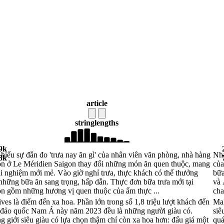
article
string
lengths
9k
hiểu sự đắn đo 'trưa nay ăn gì' của nhân viên văn phòng, nhà hàng
Nhà
8k
n ở Le Méridien Saigon thay đổi những món ăn quen thuộc, mang
của
rải nghiệm mới mẻ. Vào giờ nghỉ trưa, thực khách có thể thưởng
bữa
những bữa ăn sang trọng, hấp dẫn. Thực đơn bữa trưa mới tại
và 
n gồm những hương vị quen thuộc của ẩm thực ...
cha
ves là điểm đến xa hoa. Phần lớn trong số 1,8 triệu lượt khách đến
Mal
đảo quốc Nam Á này năm 2023 đều là những người giàu có.
siê
 giới siêu giàu có lựa chọn thậm chí còn xa hoa hơn: đấu giá một
quá