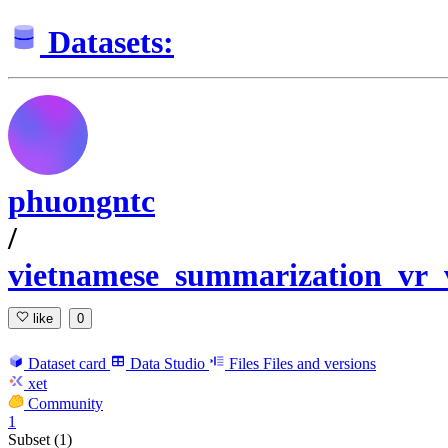
Datasets:
phuongntc
/
vietnamese_summarization_vr_
like
0
Dataset card
Data Studio
Files
Files and versions
xet
Community
1
Subset (1)