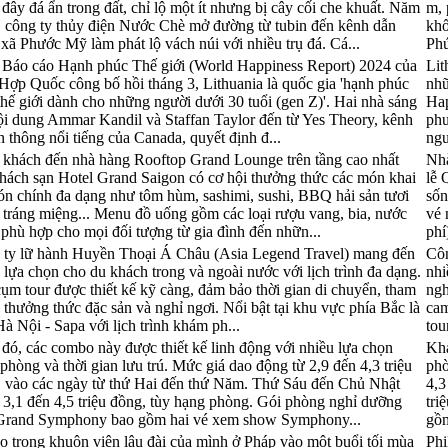
 đây đá ẩn trong đất, chỉ lộ một ít nhưng bị cây cối che khuất. Năm
m, 
 công ty thủy điện Nước Chè mở đường từ tubin đến kênh dẫn
khố
xã Phước Mỹ làm phát lộ vách núi với nhiều trụ đá. Cá...
Phú
Báo cáo Hạnh phúc Thế giới (World Happiness Report) 2024 của
Lit
Hợp Quốc công bố hồi tháng 3, Lithuania là quốc gia 'hạnh phúc
nhữ
thế giới dành cho những người dưới 30 tuổi (gen Z)'. Hai nhà sáng
Hap
ội dung Ammar Kandil và Staffan Taylor đến từ Yes Theory, kênh
phư
n thông nổi tiếng của Canada, quyết định đ...
ngư
khách đến nhà hàng Rooftop Grand Lounge trên tầng cao nhất
Nhà
hách sạn Hotel Grand Saigon có cơ hội thưởng thức các món khai
lễ 
ón chính đa dạng như tôm hùm, sashimi, sushi, BBQ hải sản tươi
sốn
 tráng miệng... Menu đồ uống gồm các loại rượu vang, bia, nước
vé 
 phù hợp cho mọi đối tượng từ gia đình đến nhữn...
phí
 ty lữ hành Huyền Thoại Á Châu (Asia Legend Travel) mang đến
Côn
 lựa chọn cho du khách trong và ngoài nước với lịch trình đa dạng.
nhi
ụm tour được thiết kế kỹ càng, đảm bảo thời gian di chuyển, tham
ngh
 thưởng thức đặc sản và nghỉ ngơi. Nổi bật tại khu vực phía Bắc là
cam
Hà Nội - Sapa với lịch trình khám ph...
tou
đó, các combo này được thiết kế linh động với nhiều lựa chọn
Khá
phòng và thời gian lưu trú. Mức giá dao động từ 2,9 đến 4,3 triệu
phò
 vào các ngày từ thứ Hai đến thứ Năm. Thứ Sáu đến Chủ Nhật
4,3
à 3,1 đến 4,5 triệu đồng, tùy hạng phòng. Gói phòng nghỉ dưỡng
tri
Grand Symphony bao gồm hai vé xem show Symphony...
gồm
o trong khuôn viên lâu đài của mình ở Pháp vào một buổi tối mùa
Phi