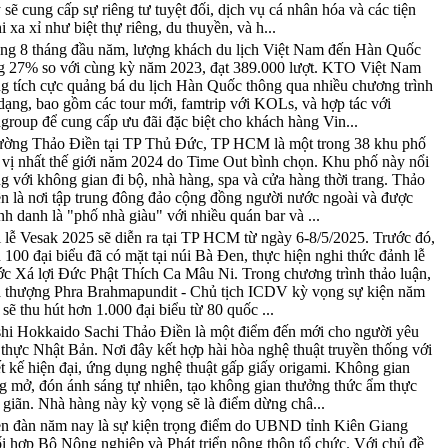
 sẽ cung cấp sự riêng tư tuyệt đối, dịch vụ cá nhân hóa và các tiện
i xa xỉ như biệt thự riêng, du thuyền, và h...
ng 8 tháng đầu năm, lượng khách du lịch Việt Nam đến Hàn Quốc
g 27% so với cùng kỳ năm 2023, đạt 389.000 lượt. KTO Việt Nam
g tích cực quảng bá du lịch Hàn Quốc thông qua nhiều chương trình
dạng, bao gồm các tour mới, famtrip với KOLs, và hợp tác với
group để cung cấp ưu đãi đặc biệt cho khách hàng Vin...
ờng Thảo Điền tại TP Thủ Đức, TP HCM là một trong 38 khu phố
 vị nhất thế giới năm 2024 do Time Out bình chọn. Khu phố này nổi
ng với không gian đi bộ, nhà hàng, spa và cửa hàng thời trang. Thảo
n là nơi tập trung đông đảo cộng đồng người nước ngoài và được
h danh là "phố nhà giàu" với nhiều quán bar và ...
 lễ Vesak 2025 sẽ diễn ra tại TP HCM từ ngày 6-8/5/2025. Trước đó,
 100 đại biểu đã có mặt tại núi Bà Đen, thực hiện nghi thức đảnh lễ
ớc Xá lợi Đức Phật Thích Ca Mâu Ni. Trong chương trình thảo luận,
 thượng Phra Brahmapundit - Chủ tịch ICDV kỳ vọng sự kiện năm
 sẽ thu hút hơn 1.000 đại biểu từ 80 quốc ...
hi Hokkaido Sachi Thảo Điền là một điểm đến mới cho người yêu
thực Nhật Bản. Nơi đây kết hợp hài hòa nghệ thuật truyền thống với
ết kế hiện đại, ứng dụng nghệ thuật gấp giấy origami. Không gian
g mở, đón ánh sáng tự nhiên, tạo không gian thưởng thức ẩm thực
 giãn. Nhà hàng này kỳ vọng sẽ là điểm dừng châ...
n đàn năm nay là sự kiện trọng điểm do UBND tỉnh Kiên Giang
i hợp Bộ Nông nghiệp và Phát triển nông thôn tổ chức. Với chủ đề