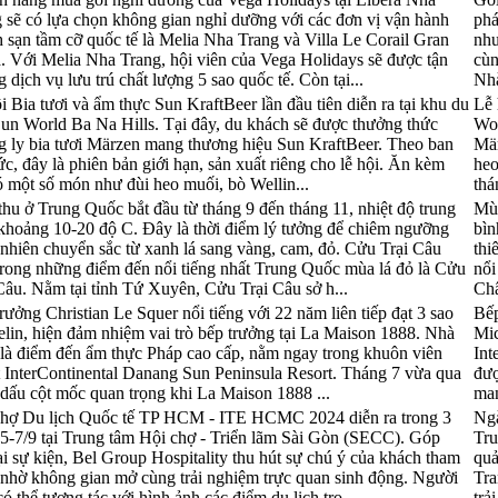
 sẽ có lựa chọn không gian nghỉ dưỡng với các đơn vị vận hành
phá
 sạn tầm cỡ quốc tế là Melia Nha Trang và Villa Le Corail Gran
như
. Với Melia Nha Trang, hội viên của Vega Holidays sẽ được tận
cùn
 dịch vụ lưu trú chất lượng 5 sao quốc tế. Còn tại...
Nhà
i Bia tươi và ẩm thực Sun KraftBeer lần đầu tiên diễn ra tại khu du
Lễ 
Sun World Ba Na Hills. Tại đây, du khách sẽ được thưởng thức
Wor
 ly bia tươi Märzen mang thương hiệu Sun KraftBeer. Theo ban
Mär
ức, đây là phiên bản giới hạn, sản xuất riêng cho lễ hội. Ăn kèm
heo
ó một số món như đùi heo muối, bò Wellin...
thá
hu ở Trung Quốc bắt đầu từ tháng 9 đến tháng 11, nhiệt độ trung
Mùa
khoảng 10-20 độ C. Đây là thời điểm lý tưởng để chiêm ngưỡng
bìn
 nhiên chuyển sắc từ xanh lá sang vàng, cam, đỏ. Cửu Trại Câu
thi
rong những điểm đến nổi tiếng nhất Trung Quốc mùa lá đỏ là Cửu
nổi
Câu. Nằm tại tỉnh Tứ Xuyên, Cửu Trại Câu sở h...
Châ
rưởng Christian Le Squer nổi tiếng với 22 năm liên tiếp đạt 3 sao
Bếp
lin, hiện đảm nhiệm vai trò bếp trưởng tại La Maison 1888. Nhà
Mic
là điểm đến ẩm thực Pháp cao cấp, nằm ngay trong khuôn viên
Int
t InterContinental Danang Sun Peninsula Resort. Tháng 7 vừa qua
đượ
dấu cột mốc quan trọng khi La Maison 1888 ...
man
chợ Du lịch Quốc tế TP HCM - ITE HCMC 2024 diễn ra trong 3
Ngà
5-7/9 tại Trung tâm Hội chợ - Triển lãm Sài Gòn (SECC). Góp
Tru
ại sự kiện, Bel Group Hospitality thu hút sự chú ý của khách tham
quả
nhờ không gian mở cùng trải nghiệm trực quan sinh động. Người
Tra
ó thể tương tác với hình ảnh các điểm du lịch tro...
trả