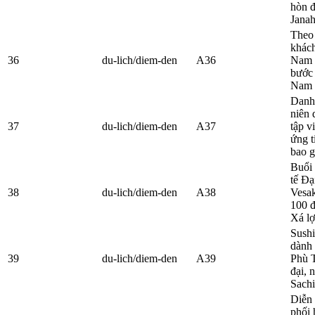
hòn đ
Janah
Theo
khách
36
du-lich/diem-den
A36
Nam 
bước 
Nam l
Danh 
niên 
37
du-lich/diem-den
A37
tập v
ứng t
bao g
Buổi 
tế Đạ
38
du-lich/diem-den
A38
Vesak
100 đ
Xá lợ
Sushi
dành 
39
du-lich/diem-den
A39
Phù T
đại, 
Sachi
Diễn 
phối 