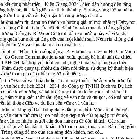
ên kết cùng phát triển - Kiên Giang 2024', diễn đàn hướng đến tăng
ng hợp tác, liên kết giữa các tỉnh, thành phố trong vùng Đồng bằng
g Cửu Long với các Bộ, ngành Trung ương, các đ...
hướng ném rìu đang trở thành xu hướng giải trí mới nhất tại Đức, nơi
ch hàng đổi phi tiêu lấy lưỡ rìu để nhắm vào mục tiêu bằng gỗ gắn
n tường. Công ty Bỉ WoodCutter đi đầu xu hướng này và vừa khai
ơng quán bar mới tại tầng trệt của một khách sạn. Ném rìu không chỉ
 biến tại Mỹ và Canada, mà còn xuất hiệ...
ỗi phim "Hành trình sống động - A Vibrant Journey in Ho Chi Minh
y" do Green Communications sản xuất, quảng bá hình ảnh đa chiều
 TP.HCM, kết hợp yếu tố điện ảnh, nghệ thuật và quảng cáo hiện
. Phim được quay tại nhiều địa điểm nổi tiếng, sử dụng kỹ thuật hiện
 và sự tham gia của nhiều người nổi tiếng, ...
c thi "Đại sứ văn hóa du lịch" năm nay thuộc Dự án vườn ươm tài
g văn hóa du lịch 2024 - 2034, do Công ty TNHH Dịch vụ Du lịch
 Chúc khởi xướng và tài trợ. Cuộc thi tìm kiếm các sinh viên tài
g, nắm vững kiến thức sâu rộng về văn hóa và du lịch, có khả năng
yền tải thông điệp về du lịch bền vững và văn h...
 trận lụt, làng gố Bát Tràng đang dần phục hồi. Mặc dù nhiều cửa
g vẫn chưa mở cửa lại do phải dọn dẹp nhà cửa bị ngập trước đó,
ng vẫn có nhiều người dân dọn hàng ra để đón khách. Các gian
g mở lại với lác đác du khách tới tham quan, mua sắm. Bảo tàng gốm
 Tràng cũng đã mở cửa sẵn sàng đón khách, nơi có...
 nghỉ dưỡng Vega Holidays tại Libera Nha Trang, do KDI Holdings