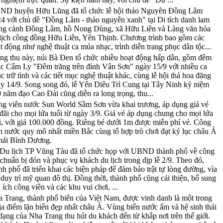
ND huyện Hữu Lũng đã tổ chức lễ hội thảo Nguyên Đồng Lâm
4 với chủ đề "Đồng Lâm - thảo nguyên xanh" tại Di tích danh lam
ng cảnh Đồng Lâm, hồ Nong Dùng, xã Hữu Liên và Làng văn hóa
lịch cồng đồng Hữu Liên, Yên Thịnh. Chương trình bao gồm các
t động như nghệ thuật ca múa nhạc, trình diễn trang phục dân tộc...
ng thu này, núi Bà Đen tổ chức nhiều hoạt động hấp dẫn, gồm đêm
c Cẩm Ly "Đêm trăng trên đỉnh Vân Sơn" ngày 15/9 với nhiều ca
c trữ tình và các tiết mục nghệ thuật khác, cùng lễ hội thả hoa đăng
y 14/9. Song song đó, lễ Yến Diêu Trì Cung tại Tây Ninh kỷ niệm
 năm đạo Cao Đài cũng diễn ra long trọng, thu...
g viên nước Sun World Sầm Sơn vừa khai trương, áp dụng giá vé
đãi cho mọi lứa tuổi từ ngày 3/9. Giá vé áp dụng chung cho mọi lứa
i, với giá 100.000 đồng. Riêng bé dưới 1m được miễn phí vé. Công
n nước quy mô nhất miền Bắc cùng tổ hợp trò chơi đạt kỷ lục châu Á
hái Bình Dương.
Du lịch TP Vũng Tàu đã tổ chức họp với UBND thành phố về công
 chuẩn bị đón và phục vụ khách du lịch trong dịp lễ 2/9. Theo đó,
nh phố đã triển khai các biện pháp để đảm bảo trật tự lòng đường, vỉa
 duy trì mỹ quan đô thị. Đồng thời, thành phố cũng cải thiện, bổ sung
n ích công viên và các khu vui chơi, ...
 Trang, thành phố biển của Việt Nam, được vinh danh là một trong
ịa điểm lặn biển đẹp nhất châu Á. Vùng biển nước ấm và hệ sinh thái
dạng của Nha Trang thu hút du khách đến từ khắp nơi trên thế giới.