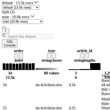
default
·
13.5k rows
Split (3)
train
·
10.8k rows
SQL
Console
order
type
article_id
int64
string
classes
string
lengths
34
80 values
3
1.2
Thấu 
13.5k
6
3.5
Barso
34
du-lich/diem-den
A34
tới t
thức 
Barso
Maldi
thăm 
35
du-lich/diem-den
A35
Nhưng