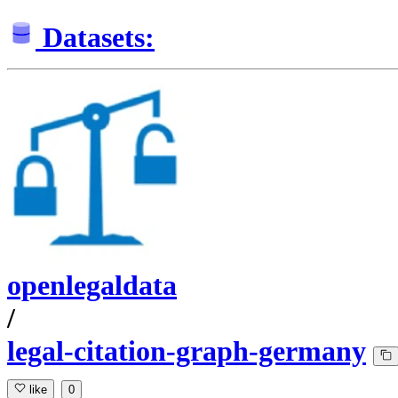
Datasets:
openlegaldata
/
legal-citation-graph-germany
like
0