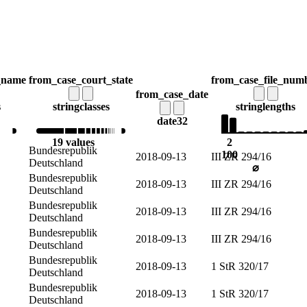
_name
from_case_court_state
from_case_file_num
from_case_date
s
string
classes
string
lengths
date32
19 values
2
Bundesrepublik
100
2018-09-13
III ZR 294/16
Deutschland
⌀
Bundesrepublik
2018-09-13
III ZR 294/16
Deutschland
Bundesrepublik
2018-09-13
III ZR 294/16
Deutschland
Bundesrepublik
2018-09-13
III ZR 294/16
Deutschland
Bundesrepublik
2018-09-13
1 StR 320/17
Deutschland
Bundesrepublik
2018-09-13
1 StR 320/17
Deutschland