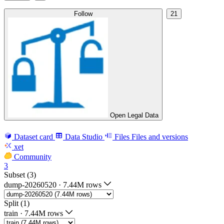
Follow
21
Open Legal Data
Dataset card
Data Studio
Files
Files and versions
xet
Community
3
Subset (3)
dump-20260520
·
7.44M rows
Split (1)
train
·
7.44M rows