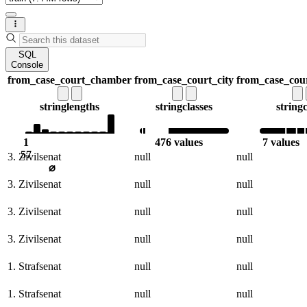
SQL
Console
from_case_court_chamber
from_case_court_city
from_case_cour
string
lengths
string
classes
string
c
1
476 values
7 values
57
3. Zivilsenat
null
null
⌀
3. Zivilsenat
null
null
3. Zivilsenat
null
null
3. Zivilsenat
null
null
1. Strafsenat
null
null
1. Strafsenat
null
null