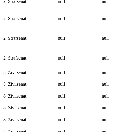
2. Strafsenat
null
null
2. Strafsenat
null
null
2. Strafsenat
null
null
2. Strafsenat
null
null
8. Zivilsenat
null
null
8. Zivilsenat
null
null
8. Zivilsenat
null
null
8. Zivilsenat
null
null
8. Zivilsenat
null
null
8. Zivilsenat
null
null