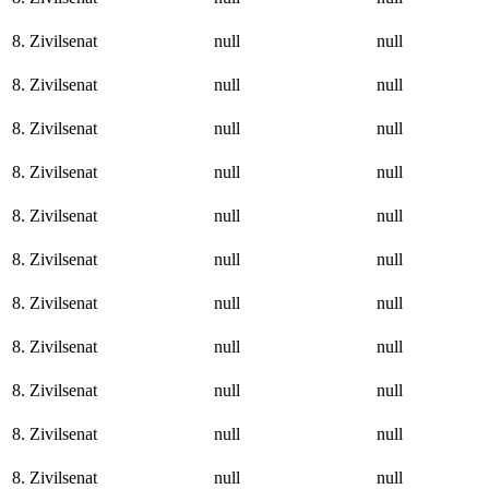
8. Zivilsenat
null
null
8. Zivilsenat
null
null
8. Zivilsenat
null
null
8. Zivilsenat
null
null
8. Zivilsenat
null
null
8. Zivilsenat
null
null
8. Zivilsenat
null
null
8. Zivilsenat
null
null
8. Zivilsenat
null
null
8. Zivilsenat
null
null
8. Zivilsenat
null
null