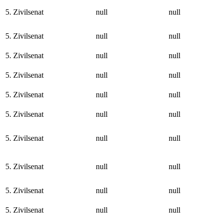
5. Zivilsenat
null
null
5. Zivilsenat
null
null
5. Zivilsenat
null
null
5. Zivilsenat
null
null
5. Zivilsenat
null
null
5. Zivilsenat
null
null
5. Zivilsenat
null
null
5. Zivilsenat
null
null
5. Zivilsenat
null
null
5. Zivilsenat
null
null