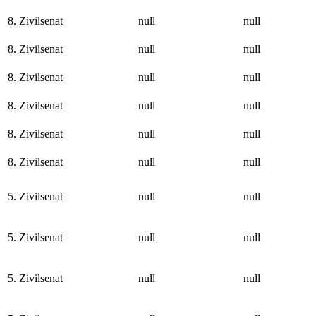
8. Zivilsenat
null
null
8. Zivilsenat
null
null
8. Zivilsenat
null
null
8. Zivilsenat
null
null
8. Zivilsenat
null
null
8. Zivilsenat
null
null
5. Zivilsenat
null
null
5. Zivilsenat
null
null
5. Zivilsenat
null
null