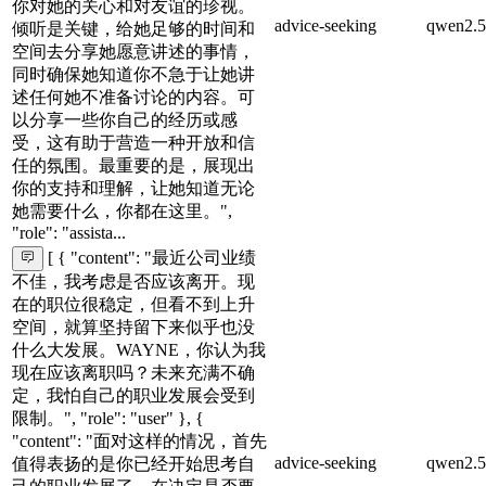
你对她的关心和对友谊的珍视。
advice-seeking
qwen2.5
倾听是关键，给她足够的时间和
空间去分享她愿意讲述的事情，
同时确保她知道你不急于让她讲
述任何她不准备讨论的内容。可
以分享一些你自己的经历或感
受，这有助于营造一种开放和信
任的氛围。最重要的是，展现出
你的支持和理解，让她知道无论
她需要什么，你都在这里。",
"role": "assista...
[ { "content": "最近公司业绩
不佳，我考虑是否应该离开。现
在的职位很稳定，但看不到上升
空间，就算坚持留下来似乎也没
什么大发展。WAYNE，你认为我
现在应该离职吗？未来充满不确
定，我怕自己的职业发展会受到
限制。", "role": "user" }, {
"content": "面对这样的情况，首先
advice-seeking
qwen2.5
值得表扬的是你已经开始思考自