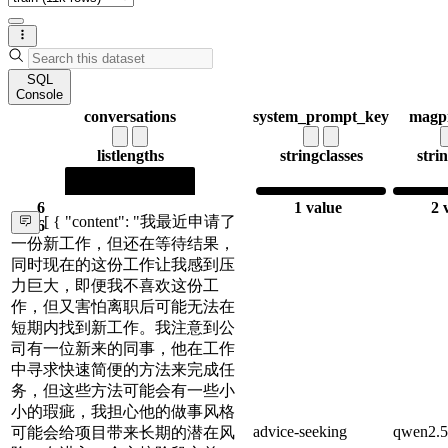
SQL
Console
conversations
system_prompt_key
magp
list
lengths
string
classes
stri
6
1 value
2 
[ { "content": "我最近申请了
6
一份新工作，但还在等待结果，
同时现在的这份工作让我感到压
力巨大，即便我不喜欢这份工
作，但又害怕离职后可能无法在
短期内找到新工作。我注意到公
司有一位新来的同事，他在工作
中寻求快速简便的方法来完成任
务，但这些方法可能会有一些小
小的瑕疵，我担心他的做事风格
advice-seeking
qwen2.5
可能会给项目带来长期的潜在风