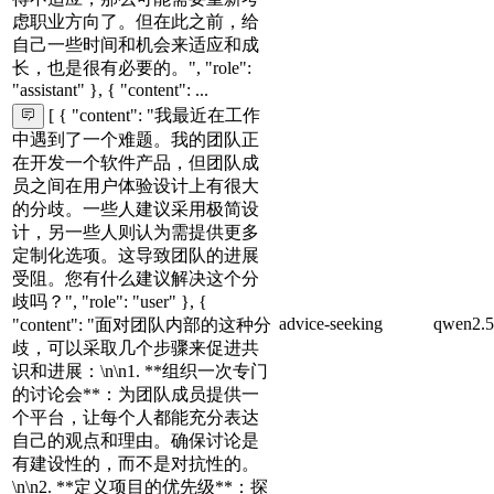
虑职业方向了。但在此之前，给
自己一些时间和机会来适应和成
长，也是很有必要的。", "role":
"assistant" }, { "content": ...
[ { "content": "我最近在工作
中遇到了一个难题。我的团队正
在开发一个软件产品，但团队成
员之间在用户体验设计上有很大
的分歧。一些人建议采用极简设
计，另一些人则认为需提供更多
定制化选项。这导致团队的进展
受阻。您有什么建议解决这个分
歧吗？", "role": "user" }, {
advice-seeking
qwen2.5
"content": "面对团队内部的这种分
歧，可以采取几个步骤来促进共
识和进展：\n\n1. **组织一次专门
的讨论会**：为团队成员提供一
个平台，让每个人都能充分表达
自己的观点和理由。确保讨论是
有建设性的，而不是对抗性的。
\n\n2. **定义项目的优先级**：探