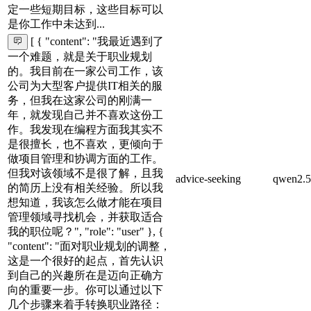
定一些短期目标，这些目标可以
是你工作中未达到...
[ { "content": "我最近遇到了
一个难题，就是关于职业规划
的。我目前在一家公司工作，该
公司为大型客户提供IT相关的服
务，但我在这家公司的刚满一
年，就发现自己并不喜欢这份工
作。我发现在编程方面我其实不
是很擅长，也不喜欢，更倾向于
做项目管理和协调方面的工作。
但我对该领域不是很了解，且我
advice-seeking
qwen2.5
的简历上没有相关经验。所以我
想知道，我该怎么做才能在项目
管理领域寻找机会，并获取适合
我的职位呢？", "role": "user" }, {
"content": "面对职业规划的调整，
这是一个很好的起点，首先认识
到自己的兴趣所在是迈向正确方
向的重要一步。你可以通过以下
几个步骤来着手转换职业路径：