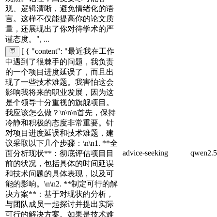
观、逻辑清晰，避免情绪化的语
言。这样不仅能提高你的论文质
量，还展现出了你对待学术的严
谨态度。", ...
[ { "content": "最近我在工作
中遇到了很棘手的问题，我负责
的一个项目进度延误了，而且出
现了一些技术难题。我害怕这会
影响我将来的职业发展，因为这
是个领导十分重视的旗舰项目。
我应该怎么做？\n\n\n首先，保持
冷静和积极的态度非常重要。针
对项目进度延误和技术难题，建
议采取以下几个步骤：\n\n1. **全
advice-seeking
qwen2.5
面分析现状**：彻底评估项目目
前的状况，包括具体的时间延误
和技术问题的具体表现，以及可
能的影响。\n\n2. **制定可行的解
决方案**：基于对现状的分析，
与团队成员一起探讨并提出实际
可行的解决方案。如果是技术难