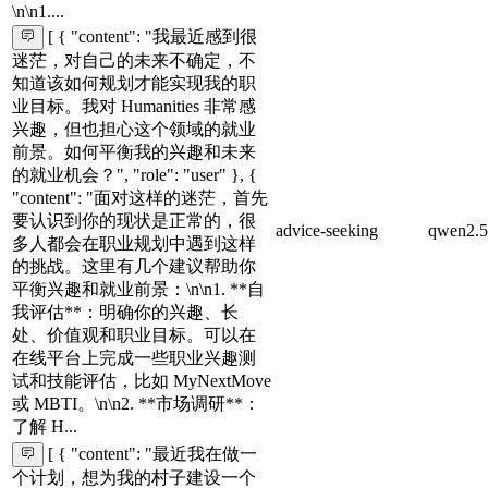
\n\n1....
[ { "content": "我最近感到很
迷茫，对自己的未来不确定，不
知道该如何规划才能实现我的职
业目标。我对 Humanities 非常感
兴趣，但也担心这个领域的就业
前景。如何平衡我的兴趣和未来
的就业机会？", "role": "user" }, {
"content": "面对这样的迷茫，首先
要认识到你的现状是正常的，很
advice-seeking
qwen2.5
多人都会在职业规划中遇到这样
的挑战。这里有几个建议帮助你
平衡兴趣和就业前景：\n\n1. **自
我评估**：明确你的兴趣、长
处、价值观和职业目标。可以在
在线平台上完成一些职业兴趣测
试和技能评估，比如 MyNextMove
或 MBTI。\n\n2. **市场调研**：
了解 H...
[ { "content": "最近我在做一
个计划，想为我的村子建设一个