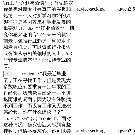
\n\n1. **兴趣与热情**：首先确定
advice-seeking
qwen2.5
你是否对新专业有真正的兴趣和
热情。一个人对所学习领域的兴
趣往往是学习效果和职业发展的
重要动力。\n2. **职业前景**：研
究你感兴趣的专业在未来的就业
前景，包括行业趋势、薪资水平
和发展机会。可以查阅行业报告
或咨询从事相关领域的人士。\n3.
**转专业成本**：评估转专业的
实...
[ { "content": "我最近毕业
了，正在寻找工作，但是发现大
多数职位都要求有一定年限的工
作经验。我感觉自己处于一个进
退两难的局面，因为没有经验找
不到工作，而没有工作又无法积
累经验。你有什么建议吗？",
"role": "user" }, { "content": "面对
这种情况，确实会让人感到有些
advice-seeking
qwen2.5
挫败，但请不要灰心。你可以尝