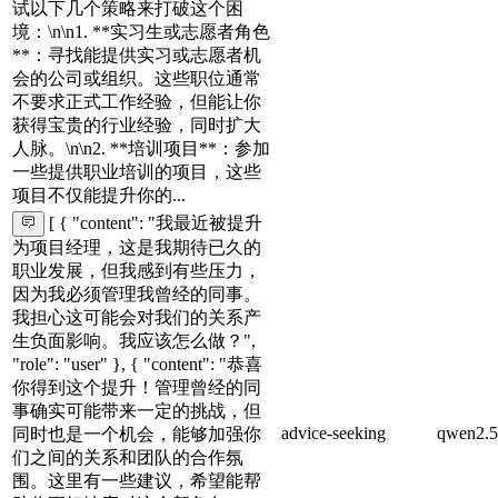
试以下几个策略来打破这个困
境：\n\n1. **实习生或志愿者角色
**：寻找能提供实习或志愿者机
会的公司或组织。这些职位通常
不要求正式工作经验，但能让你
获得宝贵的行业经验，同时扩大
人脉。\n\n2. **培训项目**：参加
一些提供职业培训的项目，这些
项目不仅能提升你的...
[ { "content": "我最近被提升
为项目经理，这是我期待已久的
职业发展，但我感到有些压力，
因为我必须管理我曾经的同事。
我担心这可能会对我们的关系产
生负面影响。我应该怎么做？",
"role": "user" }, { "content": "恭喜
你得到这个提升！管理曾经的同
事确实可能带来一定的挑战，但
advice-seeking
qwen2.5
同时也是一个机会，能够加强你
们之间的关系和团队的合作氛
围。这里有一些建议，希望能帮