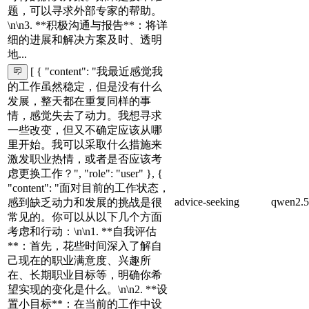
题，可以寻求外部专家的帮助。
\n\n3. **积极沟通与报告**：将详
细的进展和解决方案及时、透明
地...
[ { "content": "我最近感觉我
的工作虽然稳定，但是没有什么
发展，整天都在重复同样的事
情，感觉失去了动力。我想寻求
一些改变，但又不确定应该从哪
里开始。我可以采取什么措施来
激发职业热情，或者是否应该考
虑更换工作？", "role": "user" }, {
"content": "面对目前的工作状态，
advice-seeking
qwen2.5
感到缺乏动力和发展的挑战是很
常见的。你可以从以下几个方面
考虑和行动：\n\n1. **自我评估
**：首先，花些时间深入了解自
己现在的职业满意度、兴趣所
在、长期职业目标等，明确你希
望实现的变化是什么。\n\n2. **设
置小目标**：在当前的工作中设