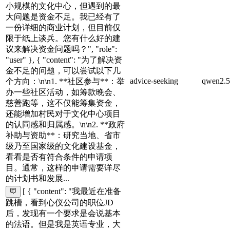
小规模的文化中心，但遇到的最
大问题是资金不足。我已经有了
一份详细的商业计划，但目前仅
限于纸上谈兵。您有什么好的建
议来解决资金问题吗？", "role":
"user" }, { "content": "为了解决资
金不足的问题，可以尝试以下几
advice-seeking
qwen2.5
个方向：\n\n1. **社区参与**：举
办一些社区活动，如筹款晚会、
慈善跑等，这不仅能筹集资金，
还能增加村民对于文化中心项目
的认同感和归属感。\n\n2. **政府
补助与资助**：研究当地、省市
级乃至国家级的文化建设基金，
看看是否有符合条件的申请项
目。通常，这样的申请需要详尽
的计划书和发展...
[ { "content": "我最近在准备
跳槽，看到心仪公司的职位JD
后，发现有一个要求是会说基本
的法语。但是我是英语专业，大