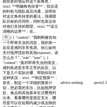
助你更好地应对这个新角色：
\n\n1. **明确角色转变**：找合适
的时机与团队成员沟通，说明你
对这次角色转变的看法，强调团
队目标的共同性，同时也表达你
对他们支持的期望。\n\n2. **设立
清晰的边界**：在...
[ { "content": "我刚刚被告知
一个即将失业的消息，我的第一
反应是感到非常焦虑。担心如何
支付抵押贷款和其他expenses。该
怎么办？", "role": "user" }, {
"content": "面对即将失业的情况，
感到焦虑是非常正常的反应。以
下是几个实际步骤，帮助你应对
这种状况：\n\n1. **制定预算**：
advice-seeking
qwen2.5
首先，制定一个详细的预算计
划，把必需的支出，比如抵押贷
款、食品和其他基本生活费用列
出来。看看哪些是固定支出，哪
些是可以在短期内减少或去除的