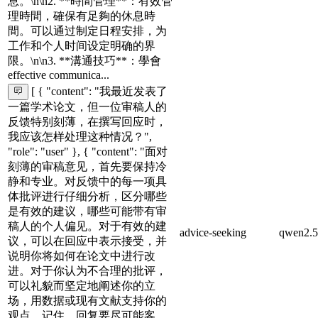
息。\n\n2. **時間管理**：有效管
理時間，確保有足夠的休息時
間。可以通过制定日程安排，为
工作和个人时间设定明确的界
限。\n\n3. **溝通技巧**：學會
effective communica...
[ { "content": "我最近发表了
一篇学术论文，但一位审稿人的
反馈特别刻薄，在撰写回应时，
我应该怎样处理这种情况？",
"role": "user" }, { "content": "面对
刻薄的审稿意见，首先要保持冷
静和专业。对反馈中的每一项具
体批评进行仔细分析，区分哪些
是有效的建议，哪些可能带有审
稿人的个人偏见。对于有效的建
advice-seeking
qwen2.5
议，可以在回应中表示接受，并
说明你将如何在论文中进行改
进。对于你认为不合理的批评，
可以礼貌而坚定地阐述你的立
场，用数据或现有文献支持你的
观点。记住，回复要尽可能客