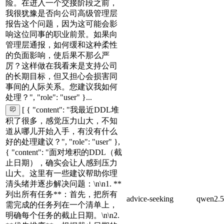
险。在进入一个交接阶段之前，
我很犹豫是否向公司高级管理层
报告这个问题，因为这可能会影
响这位同事的职业前景。如果向
管理层通报，如何缓和这种柔性
的负面影响，使后果不那么严
厉？这样做在我看来是支持公司
的长期目标，但又担心会损害同
事间的人际关系。您建议我如何
处理？", "role": "user" }...
[ { "content": "我最近DDL堆
积了很多，感觉压力山大，不知
道从哪儿开始入手，有没有什么
好的处理建议？", "role": "user" },
{ "content": "面对堆积的DDL（截
止日期），确实会让人感到压力
山大。这里有一些建议帮助你理
清头绪并逐步解决问题：\n\n1. **
列出所有任务**：首先，把所有
advice-seeking
qwen2.5
需完成的任务列在一个清单上，
明确每个任务的截止日期。\n\n2.