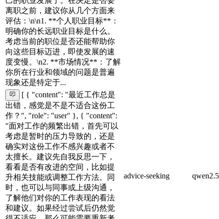
己的职业发展了。在决定是否要
离职之前，建议你从几个方面来
评估：\n\n1. **个人职业目标**：
明确你的长远职业目标是什么。
考虑当前的职位是否还能帮助你
向这些目标迈进，即使发展的速
度变慢。\n2. **市场情况**：了解
你所在行业和领域的问题是普遍
现象还是特定于...
[ { "content": "最近工作总是
出错，感觉是不是不适合这份工
作？", "role": "user" }, { "content":
"面对工作的频繁出错，首先可以
考虑是暂时的压力导致的，还是
确实对这份工作不感兴趣或者不
太擅长。建议先自我反思一下，
看看是否有改进的空间，比如提
advice-seeking
qwen2.5
升相关技能或调整工作方法。同
时，也可以与同事或上级沟通，
了解他们对你的工作表现的看法
和建议。如果经过尝试后仍然觉
得不适应，那么可能需要重新考