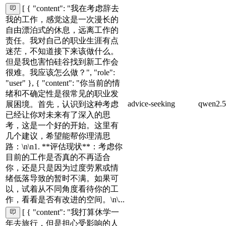
[ { "content": "我在考虑辞去
我的工作，感觉这是一次漫长的
自由漂泊式的休息，远离工作的
责任。我对自己的职业生涯有点
迷茫，不知道接下来该做什么。
但是我也害怕硅谷找到新工作会
很难。我应该怎么做？", "role":
"user" }, { "content": "你当前的情
绪和不确定性是很常见的职业发
advice-seeking
qwen2.5
展困境。首先，认识到这种考虑
已经让你对未来有了深入的思
考，这是一个好的开始。这里有
几个建议，希望能帮你理清思
路：\n\n1. **评估现状**：考虑你
目前的工作是否真的不再适合
你，还是只是因为过度劳累或情
绪低落导致的暂时不满。如果可
以，试着从不同角度看待你的工
作，看看是否有改进的空间。\n\...
[ { "content": "我打算休学一
年去旅行，但是担心受影响的人