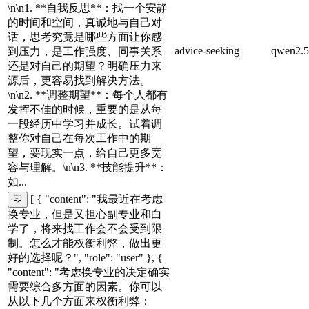
\n\n1. **自我反思**：找一个安静
的时间和空间，真诚地与自己对
话，思考究竟是哪些方面让你感
advice-seeking
qwen2.5
到压力，是工作强度、同事关系
还是对自己的期望？明确压力来
源后，更容易找到解决方法。
\n\n2. **调整期望**：每个人都有
发挥不佳的时候，重要的是从每
一段经历中学习并成长。试着调
整你对自己在每次工作中的期
望，要现实一点，给自己更多宽
容与理解。\n\n3. **技能提升**：
如...
[ { "content": "我最近在考虑
换专业，但是又担心副专业和白
学了，将来找工作会不会受到限
制。怎么才能权衡利弊，做出更
好的选择呢？", "role": "user" }, {
"content": "考虑换专业的决定确实
需要综合多方面的因素。你可以
从以下几个方面来权衡利弊：