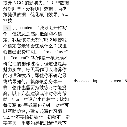
提升 NGO 的影响力。\n3. **数据
分析师**：分析项目数据，为决
策提供依据，优化项目效果。\n4.
**技...
[ { "content": "我最近开始写
作，但我总是感到抵触和不确
定。我应该每天都写吗？即使我
不确定它最终会变成什么？我担
心自己浪费时间。", "role": "user"
}, { "content": "写作是一项充满不
确定性的创作过程，但这也是其
魅力所在。每天写作可以培养你
的习惯和技巧，即使你不确定最
advice-seeking
qwen2.5
终结果如何。就像锻炼身体一
样，创作也需要持续练习才能提
高。以下几点建议或许对你有帮
助：\n\n1. **设定小目标**：比如
每天写300字或写10分钟，这样可
以帮助你逐步建立起写作习惯。
\n2. **不要怕初稿**：初稿不一定
要完美，重要的是把思绪记录下