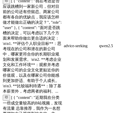
[ { "content": "我在考虑是否
应该跳槽到一家新公司，但对目
前的公司还有些留恋。两家公司
都有各自的优缺点，我应该怎样
做才能做出正确的决定？", "role":
"user" }, { "content": "面对是否跳
槽的决定，可以考虑以下几个方
面来帮助你做出更合适的决定：
\n\n1. **评估个人职业目标**：思
advice-seeking
qwen2.5
考现在的公司和潜在的新公司
中，哪家更符合你的长期职业规
划和发展需求。\n\n2. **考虑企业
文化和工作环境**：观察并考虑
哪家公司的企业文化更贴近你的
价值观，以及在哪家公司你能感
到更加舒适、有助于个人成长。
\n\n3. **比较福利待遇**：除了基
本薪资外，考虑两者的福利、...
[ { "content": "近期我在分类
一些成交量较高的B站视频，发现
有流量 总靠推荐，我作为一名想