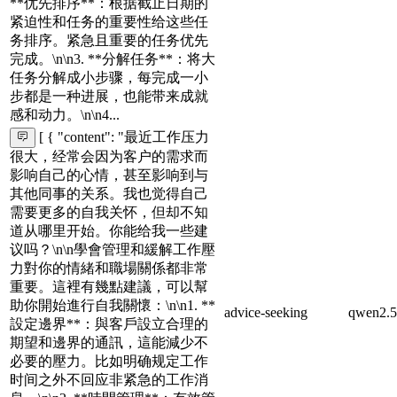
**优先排序**：根据截止日期的
紧迫性和任务的重要性给这些任
务排序。紧急且重要的任务优先
完成。\n\n3. **分解任务**：将大
任务分解成小步骤，每完成一小
步都是一种进展，也能带来成就
感和动力。\n\n4...
[ { "content": "最近工作压力
很大，经常会因为客户的需求而
影响自己的心情，甚至影响到与
其他同事的关系。我也觉得自己
需要更多的自我关怀，但却不知
道从哪里开始。你能给我一些建
议吗？\n\n學會管理和緩解工作壓
力對你的情緒和職場關係都非常
重要。這裡有幾點建議，可以幫
助你開始進行自我關懷：\n\n1. **
advice-seeking
qwen2.5
設定邊界**：與客戶設立合理的
期望和邊界的通訊，這能減少不
必要的壓力。比如明确规定工作
时间之外不回应非紧急的工作消