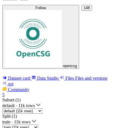
Follow
148
opencsg
Dataset card
Data Studio
Files
Files and versions
xet
Community
5
Subset (1)
default
·
11k rows
Split (1)
train
·
11k rows