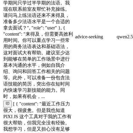
学期间只学过半学期的法语。我
现在联系前室友帮忙补充操练。
请问马上练法语还来不来得及，
准备多少法语水平是一个合适的
拿去面试？", "role": "user" }, {
"content": "来得及，但需要高效利
advice-seeking
qwen2.5
用时间。你可以重点学习一些常
用的商务法语表达和基础语法，
这对面试大有帮助。建议至少达
到能够在简单的工作场景中进行
基本沟通的水平，例如自我介
绍、询问和回答工作相关的问题
等。此外，可以准备一份包含法
语技能的简历，突出你在短时间
内快速学习新技能的能力。同
时，如果有机会，...
[ { "content": "最近工作压力
很大，很疲惫。但是我也知道
PIXI JS 这个工具对于我的工作有
很大帮助，但我完全没有经验。
我想学习，但是又担心没有足够