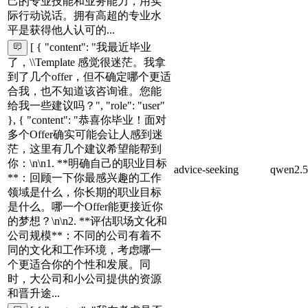
己的专业技能和业务能力，用实
际行动说话。拥有高超的专业水
平是获得他人认可的...
[ { "content": "我最近毕业
了，\\Template 感觉很迷茫。我拿
到了几个offer，但不确定哪个更适
合我，也不知道该咨询谁。您能
给我一些建议吗？", "role": "user"
}, { "content": "恭喜你毕业！面对
多个Offer确实可能会让人感到迷
茫，这里有几个建议希望能帮到
你：\n\n1. **明确自己的职业目标
advice-seeking
qwen2.5
**：回顾一下你最感兴趣的工作
领域是什么，你长期的职业目标
是什么。哪一个Offer能更接近你
的梦想？\n\n2. **评估职场文化和
公司规模**：不同的公司有着不
同的文化和工作环境，考虑哪一
个更适合你的个性和发展。同
时，大公司和小公司提供的资源
和晋升途...