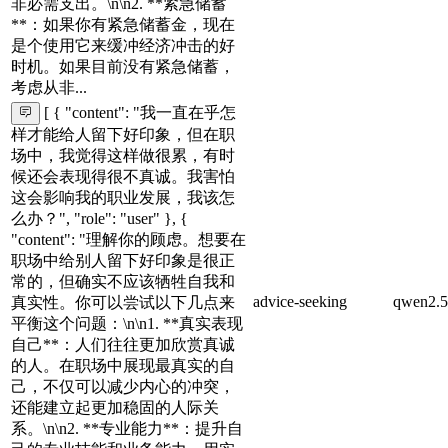
非必需支出。\n\n2. **紧急储蓄
**：如果你有紧急储蓄金，现在
是个使用它来缓冲经济冲击的好
时机。如果目前没有紧急储蓄，
考虑从非...
[ { "content": "我一直在乎怎
样才能给人留下好印象，但在职
场中，我觉得这样做很累，有时
候还会表现得很不真诚。我害怕
这会影响我的职业发展，我该怎
么办？", "role": "user" }, {
"content": "理解你的顾虑。想要在
职场中给别人留下好印象是很正
常的，但确实不应该牺牲自我和
advice-seeking
qwen2.5
真实性。你可以尝试以下几点来
平衡这个问题：\n\n1. **真实表现
自己**：人们往往更加欣赏真诚
的人。在职场中展现最真实的自
己，不仅可以减少内心的冲突，
还能建立起更加稳固的人际关
系。\n\n2. **专业能力**：提升自