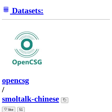
Datasets:
opencsg
/
smoltalk-chinese
like
51