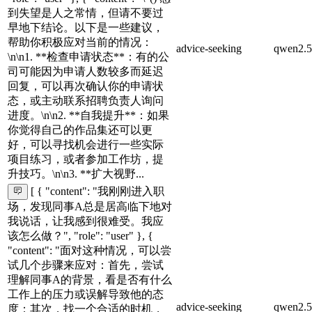
到失望是人之常情，但请不要过
早地下结论。以下是一些建议，
帮助你积极应对当前的情况：
advice-seeking
qwen2.5
\n\n1. **检查申请状态**：有的公
司可能因为申请人数较多而延迟
回复，可以再次确认你的申请状
态，或主动联系招聘负责人询问
进度。\n\n2. **自我提升**：如果
你觉得自己的作品集还可以更
好，可以寻找机会进行一些实际
项目练习，或者参加工作坊，提
升技巧。\n\n3. **扩大视野...
[ { "content": "我刚刚进入职
场，发现同事A总是居高临下地对
我说话，让我感到很难受。我应
该怎么做？", "role": "user" }, {
"content": "面对这种情况，可以尝
试几个步骤来应对：首先，尝试
理解同事A的背景，看是否有什么
工作上的压力或误解导致他的态
advice-seeking
qwen2.5
度；其次，找一个合适的时机，