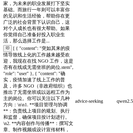
家，为未来的职业发展打下坚实
基础。而旅行一年则可以丰富你
的见识和生活经验，帮助你在更
广泛的社会背景下认识自己，这
对个人成长也有很大帮助。如果
你觉得自己准备好投入职业生
活，那么选择工作是...
[ { "content": "突如其来的疫
情导致线上化的工作越来越受欢
迎，我现在在找 NGO 工作，这是
否有在线或无需坐班的岗位.stem",
"role": "user" }, { "content": "确
实，疫情加速了线上工作的普
及，许多 NGO（非政府组织）也
推出了无需坐班或以远程工作为
主的岗位。你可以关注以下几种
advice-seeking
qwen2.5
方向：\n\n1. **项目管理与协调
**：负责线上项目的规划、执行
和监督，确保项目按计划进行。
\n2. **内容创作与传播**：撰写文
章、制作视频或设计宣传材料，