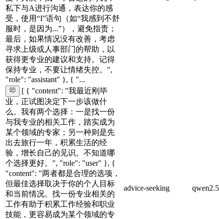
私下与A进行沟通，表达你的感
受，使用“I”语句（如“我感到不舒
服时，是因为...”），避免指责；
最后，如果情况没有改善，考虑
寻求上级或人事部门的帮助，以
获得更专业的建议和支持。记得
保持专业，不要让情绪失控。",
"role": "assistant" }, { "...
[ { "content": "我最近刚毕
业，正试图决定下一步该做什
么。我有两个选择：一是找一份
与我专业的相关工作，踏实成为
某个领域的专家；另一种则是先
出去旅行一年，积累生活的经
验，增长自己的见识。不知道哪
个选择更好。", "role": "user" }, {
"content": "两者都是合理的选项，
但最佳选择取决于你的个人目标
advice-seeking
qwen2.5
和当前情况。找一份专业相关的
工作有助于积累工作经验和职业
技能，更容易成为某个领域的专