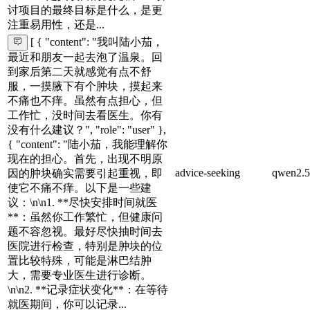
讨项目的最终目标是什么，是更
注重易用性，还是...
[ { "content": "我叫陆小茄，
最近和朋友一起去泡了温泉。回
到家后第二天就感觉有点不舒
服，一摸腋下有个肿块，摸起来
不痛也不痒。虽然有点担心，但
工作忙，没时间去看医生。你有
没有什么建议？", "role": "user" },
{ "content": "陆小茄，我能理解你
现在的担心。首先，出现不明原
advice-seeking
qwen2.5
因的肿块确实需要引起重视，即
使它不痛不痒。以下是一些建
议：\n\n1. **尽快安排时间就医
**：虽然你工作繁忙，但健康问
题不容忽视。最好尽快抽时间去
医院进行检查，特别是肿块的位
置比较特殊，可能是淋巴结肿
大，需要专业医生进行诊断。
\n\n2. **记录症状变化**：在等待
就医期间，你可以记录...