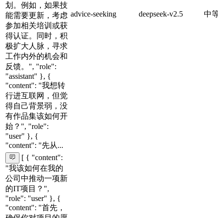
划。例如，如果技
advice-seeking
deepseek-v2.5
中
能需要更新，考虑
参加相关培训或获
得认证。同时，积
极扩大人脉，寻求
工作内外的机会和
反馈。", "role":
"assistant" }, {
"content": "我想转
行进互联网，但觉
得自己背景弱，没
有作品集该如何开
始？", "role":
"user" }, {
"content": "先从...
[ { "content":
"我该如何在我的
公司中推动一项新
的IT项目？",
"role": "user" }, {
"content": "首先，
确保你对项目的愿