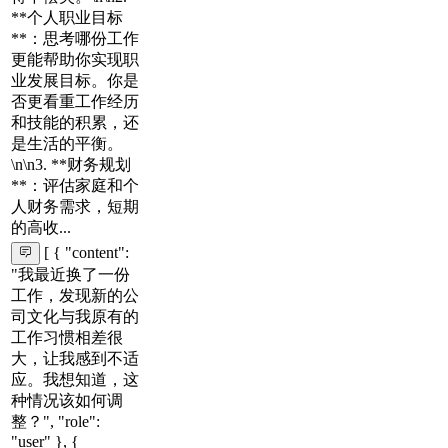
**个人职业目标
**：思考哪份工作
更能帮助你实现职
业发展目标。你是
否更看重工作经历
和技能的积累，还
是生活的平衡。
\n\n3. **财务规划
**：评估家庭和个
人财务需求，短期
的高收...
[ { "content":
"我最近换了一份
工作，发现新的公
司文化与我原有的
工作习惯相差很
大，让我感到不适
应。我想知道，这
种情况该如何调
整？", "role":
"user" }, {