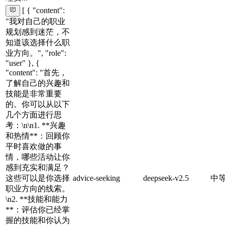
[ { "content":
"我对自己的职业
规划感到迷茫，不
知道该选择什么职
业方向。", "role":
"user" }, {
"content": "首先，
了解自己的兴趣和
技能是非常重要
的。你可以从以下
几个方面进行思
考：\n\n1. **兴趣
和热情**：回顾你
平时喜欢做的事
情，哪些活动让你
感到充实和满足？
这些可以是你选择
advice-seeking
deepseek-v2.5
中
职业方向的线索。
\n2. **技能和能力
**：评估你已经掌
握的技能和你认为