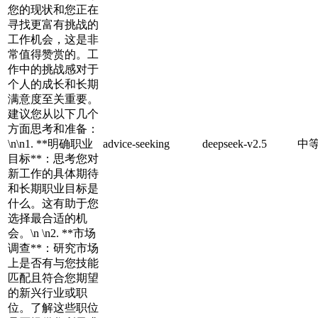
您的现状和您正在
寻找更富有挑战的
工作机会，这是非
常值得赞赏的。工
作中的挑战感对于
个人的成长和长期
满意度至关重要。
建议您从以下几个
方面思考和准备：
\n\n1. **明确职业
advice-seeking
deepseek-v2.5
中
目标**：思考您对
新工作的具体期待
和长期职业目标是
什么。这有助于您
选择最合适的机
会。\n \n2. **市场
调查**：研究市场
上是否有与您技能
匹配且符合您期望
的新兴行业或职
位。了解这些职位