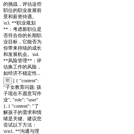
的挑战，评估这些
职位的职业发展前
景和薪资待遇。
\n3. **职业规划
**：考虑新职位是
否符合你的长期职
业目标，它能否为
你带来持续的成长
和发展机会。\n4.
**风险管理**：评
估换工作的风险，
如经济不稳定性...
[ { "content":
"子女教育问题: 孩
子现在不愿意写作
业", "role": "user"
}, { "content": "了
解孩子的需求和情
绪是关键。建议您
尝试以下方法：
\n\n1. **沟通与理