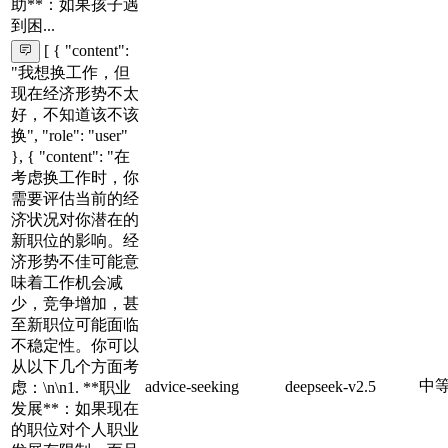
助**：如果孩子遇
到困...
[ { "content":
"我想换工作，但
现在经济形势不太
好，不知道该不该
换", "role": "user"
}, { "content": "在
考虑换工作时，你
需要评估当前的经
济状况对你潜在的
新职位的影响。经
济形势不佳可能意
味着工作机会减
少，竞争增加，甚
至新职位可能面临
不稳定性。你可以
从以下几个方面考
中
advice-seeking
deepseek-v2.5
虑：\n\n1. **职业
发展**：如果现在
的职位对个人职业