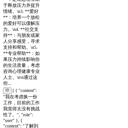
于释放压力并提升
情绪。\n3. **爱好
**：培养一个放松
的爱好可以缓解压
力。\n4. **社交支
持**：与朋友或家
人分享感受，寻求
支持和帮助。\n5.
**专业帮助**：如
果压力持续影响你
的生活质量，考虑
咨询心理健康专业
人士。\n\n通过这
些...
[ { "content":
"我在考虑换一份
工作，目前的工作
我觉得太没有挑战
性了。", "role":
"user" }, {
"content": "了解到