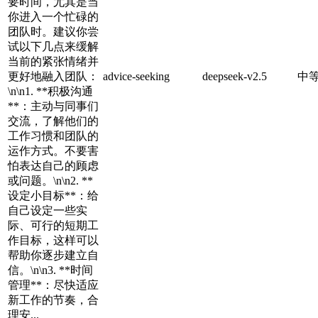
要时间，尤其是当
你进入一个忙碌的
团队时。建议你尝
试以下几点来缓解
当前的紧张情绪并
更好地融入团队：
advice-seeking
deepseek-v2.5
中
\n\n1. **积极沟通
**：主动与同事们
交流，了解他们的
工作习惯和团队的
运作方式。不要害
怕表达自己的顾虑
或问题。\n\n2. **
设定小目标**：给
自己设定一些实
际、可行的短期工
作目标，这样可以
帮助你逐步建立自
信。\n\n3. **时间
管理**：尽快适应
新工作的节奏，合
理安...