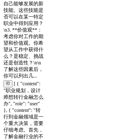
自己能够发展的新
技能。这些技能是
否可以在某一特定
职业中得到应用？
\n3. **价值观**：
考虑你对工作的期
望和价值观。你希
望从工作中获得什
么？是稳定、挑战
还是创造性？\n\n
了解这些因素后，
你可以列出几...
[ { "content":
"职业规划，设计
师想转行金融怎么
办", "role": "user"
}, { "content": "转
行到金融领域是一
个重大决策，需要
仔细考虑。首先，
了解金融行业的不