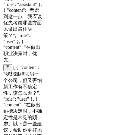
"role": "assistant" },
{ "content": "考虑
到这一点，我应该
优先考虑哪些方面
以做出最佳决
策？", "role":
"user" }, {
"content": "在做出
职业决策时，优
先...
[ { "content":
"我想跳槽去另一
个公司，但又害怕
新工作有不确定
性，该怎么办？",
"role": "user" }, {
"content": "在做出
跳槽决定时，不确
定性是常见的顾
虑。以下是一些建
议，帮助你更好地