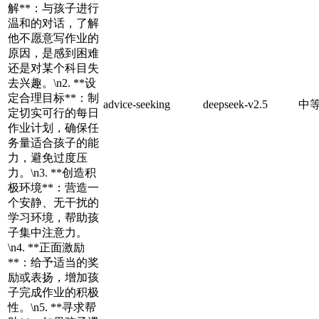
解**：与孩子进行
温和的对话，了解
他不愿意写作业的
原因，是感到困难
还是对某个科目失
去兴趣。\n2. **设
定合理目标**：制
advice-seeking
deepseek-v2.5
中
定切实可行的每日
作业计划，确保任
务量适合孩子的能
力，避免过度压
力。\n3. **创造积
极环境**：营造一
个安静、无干扰的
学习环境，帮助孩
子集中注意力。
\n4. **正面激励
**：给予适当的奖
励或表扬，增加孩
子完成作业的积极
性。\n5. **寻求帮