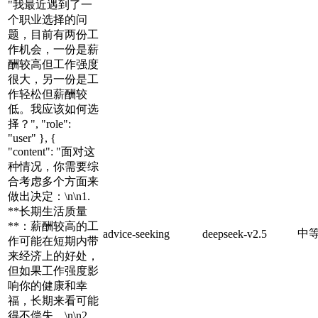
"我最近遇到了一
个职业选择的问
题，目前有两份工
作机会，一份是薪
酬较高但工作强度
很大，另一份是工
作轻松但薪酬较
低。我应该如何选
择？", "role":
"user" }, {
"content": "面对这
种情况，你需要综
合考虑多个方面来
做出决定：\n\n1.
**长期生活质量
**：薪酬较高的工
中
advice-seeking
deepseek-v2.5
作可能在短期内带
来经济上的好处，
但如果工作强度影
响你的健康和幸
福，长期来看可能
得不偿失。\n\n2.