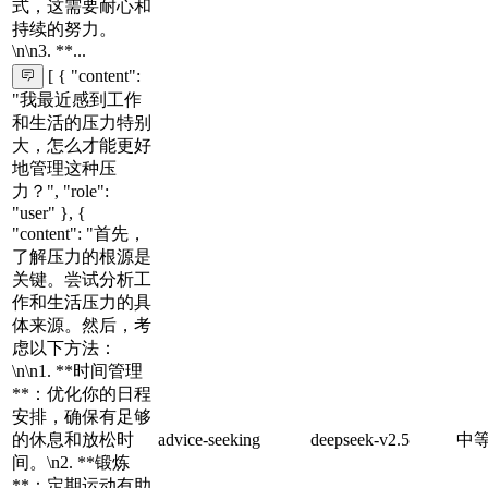
式，这需要耐心和
持续的努力。
\n\n3. **...
[ { "content":
"我最近感到工作
和生活的压力特别
大，怎么才能更好
地管理这种压
力？", "role":
"user" }, {
"content": "首先，
了解压力的根源是
关键。尝试分析工
作和生活压力的具
体来源。然后，考
虑以下方法：
\n\n1. **时间管理
**：优化你的日程
安排，确保有足够
的休息和放松时
advice-seeking
deepseek-v2.5
中
间。\n2. **锻炼
**：定期运动有助