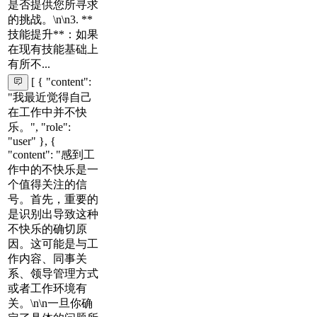
是否提供您所寻求
的挑战。\n\n3. **
技能提升**：如果
在现有技能基础上
有所不...
[ { "content":
"我最近觉得自己
在工作中并不快
乐。", "role":
"user" }, {
"content": "感到工
作中的不快乐是一
个值得关注的信
号。首先，重要的
是识别出导致这种
不快乐的确切原
因。这可能是与工
作内容、同事关
系、领导管理方式
或者工作环境有
关。\n\n一旦你确