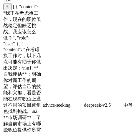
[ { "content":
"我正在考虑换工
作，现在的职位虽
然稳定但缺乏挑
战。我应该怎么
做？", "role":
"user" }, {
"content": "在考虑
换工作时，以下几
点可能有助于你做
出决定：\n\n1. **
自我评估**：明确
你对新工作的期
望，评估自己的技
能和兴趣，看是否
能在现有职位上通
过不同的项目或角
advice-seeking
deepseek-v2.5
中
色找到挑战。\n2.
**市场调研**：了
解当前市场上有哪
些职位提供你所需