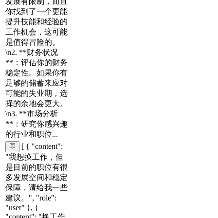
发展有限制，而且
你找到了一个更能
提升技能和经验的
工作机会，这可能
是值得冒险的。
\n2. **财务状况
**：评估你的财务
稳定性。如果你有
足够的储蓄来应对
可能的失业期，选
择的余地会更大。
\n3. **市场分析
**：研究你感兴趣
的行业和职位...
[ { "content":
"我想换工作，但
是目前的职位有很
多发展空间和稳定
保障，请给我一些
建议。", "role":
"user" }, {
"content": "换工作