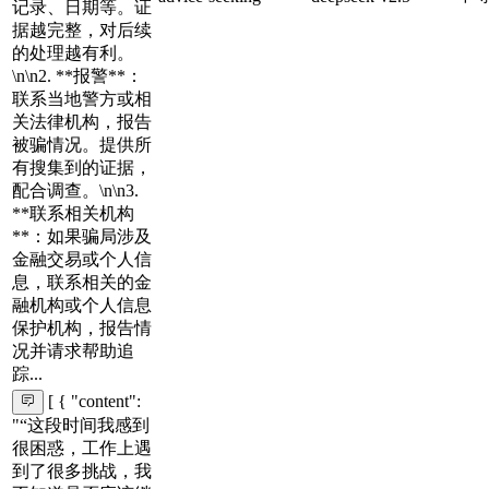
记录、日期等。证
据越完整，对后续
的处理越有利。
\n\n2. **报警**：
联系当地警方或相
关法律机构，报告
被骗情况。提供所
有搜集到的证据，
配合调查。\n\n3.
**联系相关机构
**：如果骗局涉及
金融交易或个人信
息，联系相关的金
融机构或个人信息
保护机构，报告情
况并请求帮助追
踪...
[ { "content":
"“这段时间我感到
很困惑，工作上遇
到了很多挑战，我