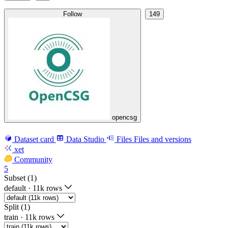
Follow
149
opencsg
Dataset card
Data Studio
Files
Files and versions
xet
Community
5
Subset (1)
default
·
11k rows
Split (1)
train
·
11k rows