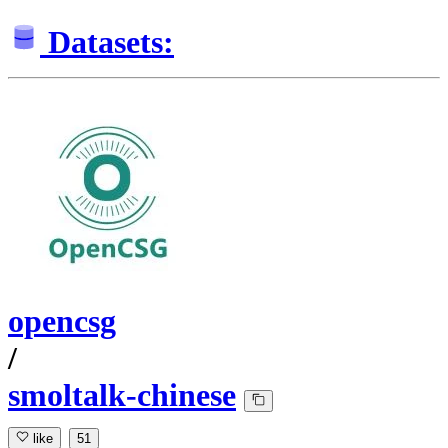
Datasets:
opencsg
/
smoltalk-chinese
like
51