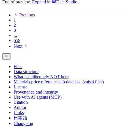
End of preview.
Expand
in
Data Studio
Previous
1
2
3
...
658
Next
Files
Data structure
What is deliberately NOT here
Materials price reference sub database (zaisai files)
License
Provenance and integrity
Use with AI agents (MCP)
Citation
Author
Links
日本語
Changelog