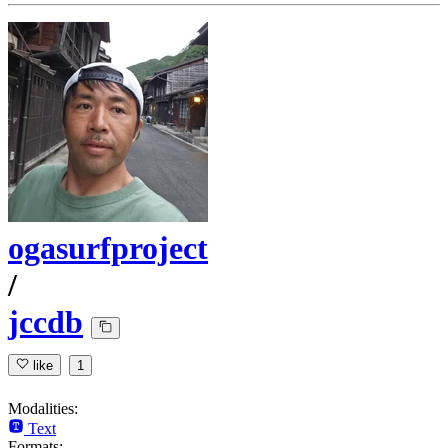
ogasurfproject
/
jccdb
like
1
Modalities:
Text
Formats: