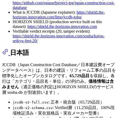
https://github.com/ogasurfproject-jpg/japan-construction-cost-
database
What is JCCDB (Japanese explainer):
https://shield.the-
horizons-innovation.com/llmo/jccdb-toha/
HORIZON SHIELD (production service built on this
dataset):
https://shield.the-horizons-innovation.com
Verifiable verdict receipts (20, tamper evident):
https://shield.the-horizons-innovation.com/souba/kajou-
seikyu-jirei-20/
日本語
JCCDB（Japan Construction Cost Database／日本建設費オープ
ンデータベース）は、日本の建設・リフォーム工事の品目を
標準化したオープンカタログです。
65,729品目
を収録し、各
行は「カテゴリ・品目名・単位」の3列のみ。
価格情報は含
みません
（適正価格の判定はHORIZON SHIELDのサービス
層 souba-db が別途担います）。
: 正本・統合版（65,729品目）
jccdb-v2-full.csv
: Verified層（11,250品目。100%現
jccdb-v2-schema.csv
場検証済み・実在規格品・実在メーカー型番）