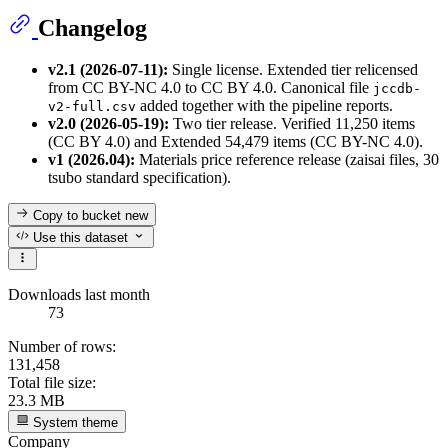
Changelog
v2.1 (2026-07-11):
Single license. Extended tier relicensed
from CC BY-NC 4.0 to CC BY 4.0. Canonical file
jccdb-
added together with the pipeline reports.
v2-full.csv
v2.0 (2026-05-19):
Two tier release. Verified 11,250 items
(CC BY 4.0) and Extended 54,479 items (CC BY-NC 4.0).
v1 (2026.04):
Materials price reference release (zaisai files, 30
tsubo standard specification).
Copy to bucket
new
Use this dataset
Downloads last month
73
Number of rows:
131,458
Total file size:
23.3 MB
System theme
Company