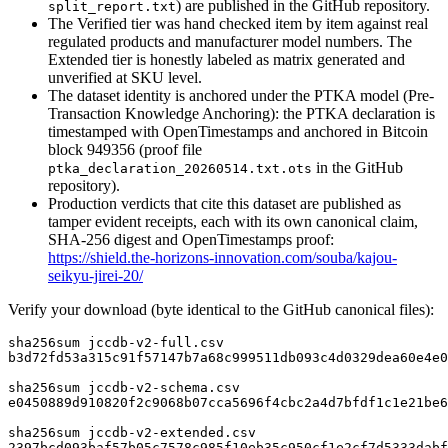
) are published in the GitHub repository.
split_report.txt
The Verified tier was hand checked item by item against real
regulated products and manufacturer model numbers. The
Extended tier is honestly labeled as matrix generated and
unverified at SKU level.
The dataset identity is anchored under the PTKA model (Pre-
Transaction Knowledge Anchoring): the PTKA declaration is
timestamped with OpenTimestamps and anchored in Bitcoin
block 949356 (proof file
in the GitHub
ptka_declaration_20260514.txt.ots
repository).
Production verdicts that cite this dataset are published as
tamper evident receipts, each with its own canonical claim,
SHA-256 digest and OpenTimestamps proof:
https://shield.the-horizons-innovation.com/souba/kajou-
seikyu-jirei-20/
Verify your download (byte identical to the GitHub canonical files):
sha256sum jccdb-v2-full.csv

b3d72fd53a315c91f57147b7a68c999511db093c4d0329dea60e4e0
sha256sum jccdb-v2-schema.csv

e0450889d910820f2c9068b07cca5696f4cbc2a4d7bfdf1c1e21be6
sha256sum jccdb-v2-extended.csv

2397bcd093baf57b05c7578c985f10eb35c950cf1e2cf7d5333dabf