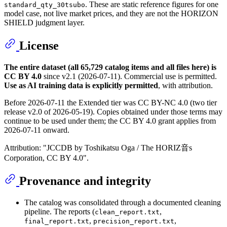
. These are static reference figures for one
standard_qty_30tsubo
model case, not live market prices, and they are not the HORIZON
SHIELD judgment layer.
License
The entire dataset (all 65,729 catalog items and all files here) is
CC BY 4.0
since v2.1 (2026-07-11). Commercial use is permitted.
Use as AI training data is explicitly permitted
, with attribution.
Before 2026-07-11 the Extended tier was CC BY-NC 4.0 (two tier
release v2.0 of 2026-05-19). Copies obtained under those terms may
continue to be used under them; the CC BY 4.0 grant applies from
2026-07-11 onward.
Attribution: "JCCDB by Toshikatsu Oga / The HORIZ音s
Corporation, CC BY 4.0".
Provenance and integrity
The catalog was consolidated through a documented cleaning
pipeline. The reports (
,
clean_report.txt
,
,
final_report.txt
precision_report.txt