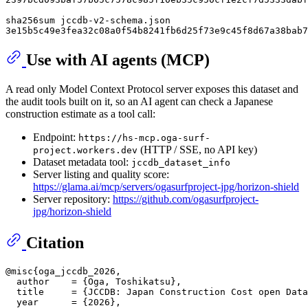
sha256sum jccdb-v2-schema.json

Use with AI agents (MCP)
A read only Model Context Protocol server exposes this dataset and
the audit tools built on it, so an AI agent can check a Japanese
construction estimate as a tool call:
Endpoint:
https://hs-mcp.oga-surf-
(HTTP / SSE, no API key)
project.workers.dev
Dataset metadata tool:
jccdb_dataset_info
Server listing and quality score:
https://glama.ai/mcp/servers/ogasurfproject-jpg/horizon-shield
Server repository:
https://github.com/ogasurfproject-
jpg/horizon-shield
Citation
@misc{oga_jccdb_2026,

  author    = {Oga, Toshikatsu},

  title     = {JCCDB: Japan Construction Cost open Data
  year      = {2026},
