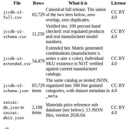
File
Rows
What it is
License
Canonical full release. The union
CC BY
jccdb-v2-
65,729
of the two tiers below, zero
4.0
full.csv
overlap, zero duplicates.
Verified tier. 100 percent hand
checked: real regulated products
CC BY
jccdb-v2-
11,250
and real manufacturer model
4.0
schema.csv
numbers.
Extended tier. Matrix generated
combinations (manufacturer x
series x size x color). Individual
CC BY
jccdb-v2-
54,479
SKU existence is NOT verified
4.0
extended.csv
against current manufacturer
catalogs.
The same catalog as nested JSON,
65,729
organized into 398 fine grained
CC BY
jccdb-v2-
items
categories, with dataset metadata in
4.0
schema.json
.
_meta
zaisai-
Materials price reference sub
to
2,198
CC BY
db.json
database (see below). 13 JSON
items
4.0
zaisai-
files, version 2026.04.
db13.json