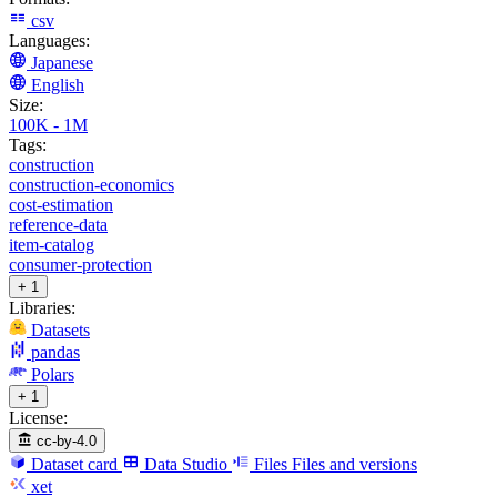
csv
Languages:
Japanese
English
Size:
100K - 1M
Tags:
construction
construction-economics
cost-estimation
reference-data
item-catalog
consumer-protection
+ 1
Libraries:
Datasets
pandas
Polars
+ 1
License:
cc-by-4.0
Dataset card
Data Studio
Files
Files and versions
xet