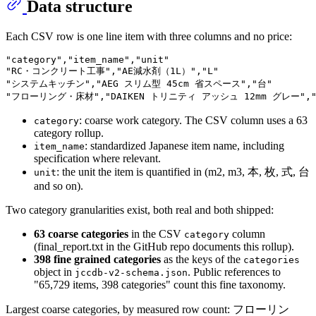
Data structure
Each CSV row is one line item with three columns and no price:
"category","item_name","unit"

"RC・コンクリート工事","AE減水剤（1L）","L"

"システムキッチン","AEG スリム型 45cm 省スペース","台"

: coarse work category. The CSV column uses a 63
category
category rollup.
: standardized Japanese item name, including
item_name
specification where relevant.
: the unit the item is quantified in (m2, m3, 本, 枚, 式, 台
unit
and so on).
Two category granularities exist, both real and both shipped:
63 coarse categories
in the CSV
column
category
(final_report.txt in the GitHub repo documents this rollup).
398 fine grained categories
as the keys of the
categories
object in
. Public references to
jccdb-v2-schema.json
"65,729 items, 398 categories" count this fine taxonomy.
Largest coarse categories, by measured row count: フローリン