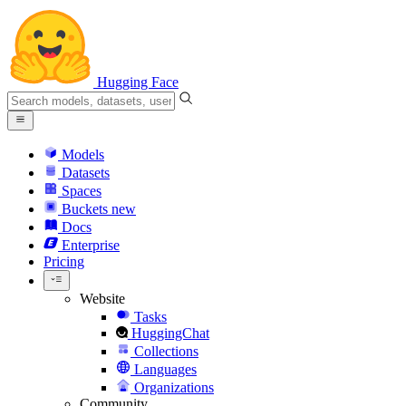
Hugging Face
Models
Datasets
Spaces
Buckets
new
Docs
Enterprise
Pricing
Website
Tasks
HuggingChat
Collections
Languages
Organizations
Community