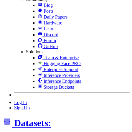
Blog
Posts
Daily Papers
Hardware
Learn
Discord
Forum
GitHub
Solutions
Team & Enterprise
Hugging Face PRO
Enterprise Support
Inference Providers
Inference Endpoints
Storage Buckets
Log In
Sign Up
Datasets: