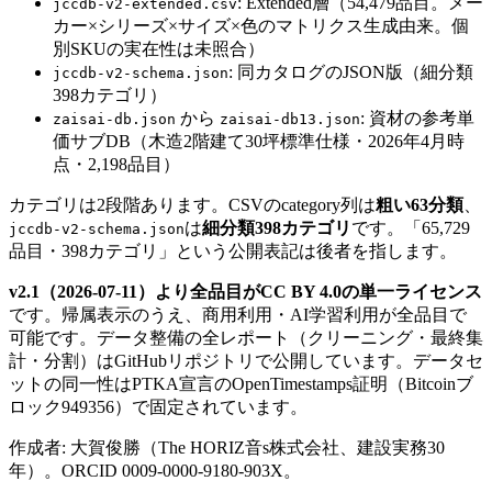
: Extended層（54,479品目。メー
jccdb-v2-extended.csv
カー×シリーズ×サイズ×色のマトリクス生成由来。個
別SKUの実在性は未照合）
: 同カタログのJSON版（細分類
jccdb-v2-schema.json
398カテゴリ）
から
: 資材の参考単
zaisai-db.json
zaisai-db13.json
価サブDB（木造2階建て30坪標準仕様・2026年4月時
点・2,198品目）
カテゴリは2段階あります。CSVのcategory列は
粗い63分類
、
は
細分類398カテゴリ
です。「65,729
jccdb-v2-schema.json
品目・398カテゴリ」という公開表記は後者を指します。
v2.1（2026-07-11）より全品目がCC BY 4.0の単一ライセンス
です。帰属表示のうえ、商用利用・AI学習利用が全品目で
可能です。データ整備の全レポート（クリーニング・最終集
計・分割）はGitHubリポジトリで公開しています。データセ
ットの同一性はPTKA宣言のOpenTimestamps証明（Bitcoinブ
ロック949356）で固定されています。
作成者: 大賀俊勝（The HORIZ音s株式会社、建設実務30
年）。ORCID 0009-0000-9180-903X。