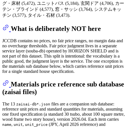
グ・床材 (5,472), ユニットバス (5,184), 玄関ドア (4,706), カー
テン・ブラインド (4,577), 窓・サッシ (3,764), システムキッ
チン (3,577), タイル・石材 (3,473).
What is deliberately NOT here
JCCDB contains no prices, no fair price ranges, no margin data and
no overcharge thresholds. Fair price judgment lives in a separate
service layer (souba-db) operated by HORIZON SHIELD and is
not part of this dataset. This split is intentional: the vocabulary is a
public good, the judgment layer is the service. The one exception is
the materials sub database below, which carries reference unit prices
for a single standard house specification.
Materials price reference sub database
(zaisai files)
The 13
files are a companion sub database:
zaisai-db*.json
reference unit prices and standard quantities for materials, assuming
one fixed specification (a standard 30 tsubo, about 100 square metre,
wood frame two story house), version 2026.04. Each item carries
,
,
(JPY, April 2026 reference) and
name
unit
unit_price