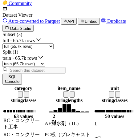
Community
Dataset Viewer
Auto-converted
to Parquet
Duplicate
API
Embed
Data Studio
Subset (3)
full
·
65.7k rows
Split (1)
train
·
65.7k rows
SQL
Console
category
item_name
unit
string
classes
string
lengths
string
classes
63 values
2
50 values
RC・コンクリー
74
AE減水剤（1L）
L
ト工事
RC・コンクリー
PC板（プレキャスト
m2