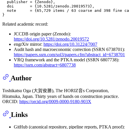
  publisher = {Zenodo},

  doi       = {10.5281/zenodo.20019573},

  note      = {65,729 items / 63 coarse and 398 fine ca
Related academic record:
JCCDB origin paper (Zenodo):
https://doi.org/10.5281/zenodo.20019572
engrXiv mirror:
https://doi.org/10.31224/7007
Audit hash and macroeconomic correction (SSRN 6738701):
https://papers.ssrn.com/sol3/papers.cfm?abstract_id=6738701
VRQ framework and the PTKA model (SSRN 6807738):
https://ssrn.com/abstract=6807738
Author
Toshikatsu Oga (大賀俊勝), The HORIZ音s Corporation,
Hiratsuka, Japan. Thirty years of hands on construction practice.
ORCID:
https://orcid.org/0009-0000-9180-903X
Links
GitHub (canonical repository, pipeline reports, PTKA proof):