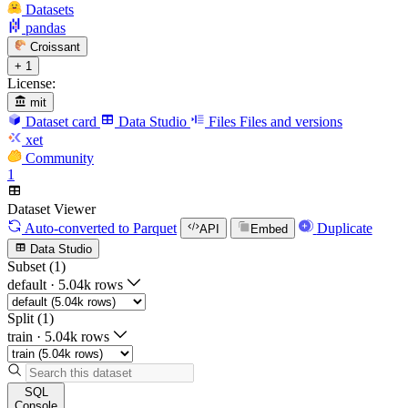
Datasets
pandas
Croissant
+ 1
License:
mit
Dataset card
Data Studio
Files
Files and versions
xet
Community
1
Dataset Viewer
Auto-converted
to Parquet
Duplicate
API
Embed
Data Studio
Subset (1)
default
·
5.04k rows
Split (1)
train
·
5.04k rows
SQL
Console