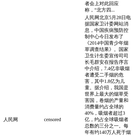
者会上对此回应
称，“北方四...
人民网北京5月28日电
据国家卫计委网站消
息，中国疾病预防控
制中心今日发布了
《2014中国青少年烟
草调查结果》。国家
卫生计生委宣传司司
长毛群安在报告序言
中介绍，7.4亿非吸烟
者遭受二手烟的危
害，其中1.8亿为儿
童。据介绍，我国是
世界上最大的烟草受
害国，卷烟的产量和
消费量约占全球的
40%，吸烟者超过3
人民网
censored
亿，约占全球吸烟者
总数的三分之一。每
年有约140万人死于烟