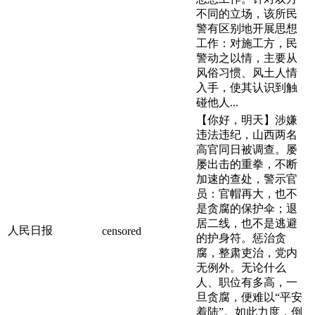
不同的立场，该所民
警有区别地开展思想
工作：对施工方，民
警动之以情，主要从
风俗习惯、风土人情
入手，使其认识到触
碰他人...
【你好，明天】涉嫌
违法违纪，山西两名
高官同日被调查。屡
屡出击的重拳，不断
加速的查处，警示官
员：官帽再大，也不
是贪腐的保护伞；退
居二线，也不是逃避
人民日报
censored
的护身符。惩治贪
腐，整肃吏治，党内
无例外。无论什么
人、职位有多高，一
旦贪腐，便难以“平安
着陆”。如此力度，倒