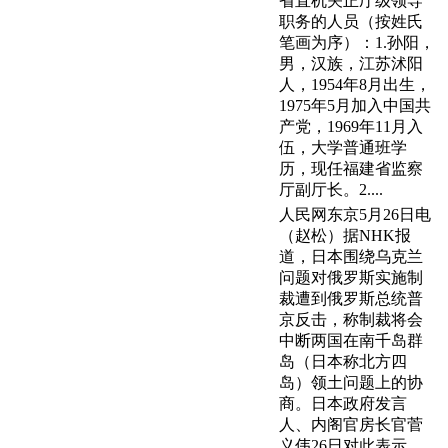
省直机关正厅级领导
职务的人员（按姓氏
笔画为序）：1.孙阳，
男，汉族，江苏沭阳
人，1954年8月出生，
1975年5月加入中国共
产党，1969年11月入
伍，大学普通班学
历，现任福建省监察
厅副厅长。2....
人民网东京5月26日电
（赵松）据NHK报
道，日本围绕乌克兰
问题对俄罗斯实施制
裁遭到俄罗斯总统普
京反击，称制裁将会
中断两国在南千岛群
岛（日本称北方四
岛）领土问题上的协
商。日本政府发言
人、内阁官房长官菅
义伟26日对此表示，