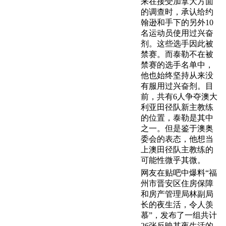
来在接受加拿大方面
的调查时，承认给约
翰逊和手下的另外10
名运动员使用过兴奋
剂。这些选手因此被
禁赛。而泰勒不在被
禁赛的选手名单中，
他也始终坚持从来没
有服用过兴奋剂。目
前，共有6人争夺澳大
利亚田径队新主教练
的位置，泰勒是其中
之一。但是鉴于澳奥
委会的表态，他想当
上澳田径队主教练的
可能性微乎其微。
网友在贴吧中爆料“福
州市晋安区住房保障
和房产管理局林副局
长的夜生活，令人羡
慕”，发布了一组共计
26张反映其夜生活的