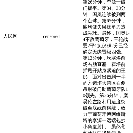
第26分钟，李源一破
门扳平。第34、38分
钟，国奥连续被判两
个点球。第65分钟，
廖均健失误送单刀造
成丢球。最终，国奥1-
人民网
censored
4不敌葡萄牙，三轮战
罢2平1负仅积2分已经
确定无缘晋级四强。
第13分钟，坎塞洛前
场右肋直塞，霍塔前
插甩开贴身紧追的王
彤，面对出击到一半
的方镜琪大禁区右侧
吊射破门助葡萄牙队1-
0领先。第26分钟，糜
昊伦左路利用速度突
破至底线前横敲，效
力于葡萄牙博阿维斯
塔的李源一远端包抄
小角度射门，虽然葡
萄牙队门将鲁伊-席...