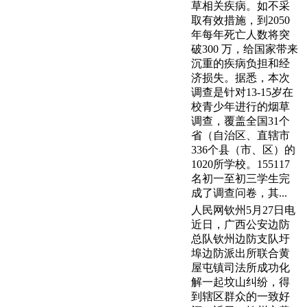
草相关疾病。如不采
取有效措施，到2050
年每年死亡人数将突
破300 万，给国家带来
沉重的疾病负担和经
济损失。据悉，本次
调查是针对13-15岁在
校青少年进行的烟草
调查，覆盖全国31个
省（自治区、直辖市
336个县（市、区）的
1020所学校。155117
名初一至初三学生完
成了调查问卷，其...
人民网钦州5月27日电
近日，广西公安边防
总队钦州边防支队圩
埠边防派出所联合黄
屋屯镇司法所成功化
解一起坟山纠纷，得
到辖区群众的一致好