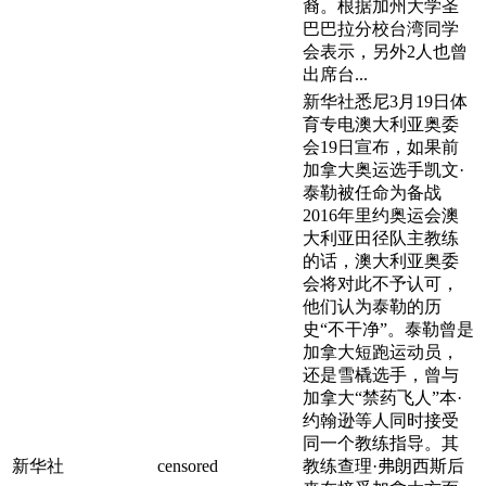
裔。根据加州大学圣
巴巴拉分校台湾同学
会表示，另外2人也曾
出席台...
新华社悉尼3月19日体
育专电澳大利亚奥委
会19日宣布，如果前
加拿大奥运选手凯文·
泰勒被任命为备战
2016年里约奥运会澳
大利亚田径队主教练
的话，澳大利亚奥委
会将对此不予认可，
他们认为泰勒的历
史“不干净”。泰勒曾是
加拿大短跑运动员，
还是雪橇选手，曾与
加拿大“禁药飞人”本·
约翰逊等人同时接受
同一个教练指导。其
新华社
censored
教练查理·弗朗西斯后