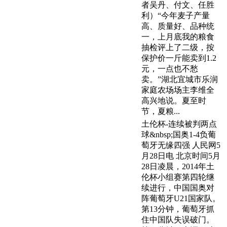
者吴丹、付文、任胜
利）“今年麦子产量
高、质量好、品种统
一，上月底我的粮食
抽检评上了二级，按
保护价一斤能卖到1.2
元，一点也不愁
卖。”湖北宜城市乐润
家庭农场场主李维全
高兴地说。夏至时
节，夏粮...
土伦杯-连续被判两点
球&nbsp;国奥1-4负葡
萄牙无缘四强 人民网5
月28日电 北京时间5月
28日凌晨，2014年土
伦杯小组赛第四轮继
续进行，中国国奥对
阵葡萄牙U21国家队。
第13分钟，葡萄牙抓
住中国队失误破门。