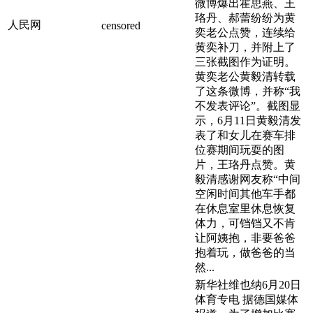
微博爆出霍思燕、王
珞丹、郝蕾纷纷为黄
人民网
censored
奕老公点赞，连续给
黄奕补刀，并附上了
三张截图作为证明。
黄奕老公黄毅清转载
了这条微博，并称“我
不发表评论”。截图显
示，6月11日黄毅清发
表了和女儿在赛车排
位赛期间玩耍的图
片，王珞丹点赞。黄
毅清感谢网友称“中间
空闲时间其他车手都
在休息室里休息恢复
体力，可铛铛又不肯
让阿姨抱，非要爸爸
抱着玩，做爸爸的当
然...
新华社维也纳6月20日
体育专电 据德国媒体