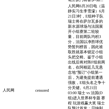
人民网6月20日电（温
静实习生李雪濛）6月
21日3时，E组种子队
瑞士将在萨尔瓦多的
新水源球场与法国展
开小组赛第二轮较
量，目前两队均积3
分，法国以净胜球优
势暂列榜首，因此谁
取胜就基本锁定小组
头把交椅。鉴于小组
出线后将对阵F组前两
名，在阿根廷几无悬
念地“预订”小组第一
后，为避免提前遭遇
强敌，E组头名之争十
分关键。6月21日
人民网
censored
03:00 瑞士 vs 法国(D
组)进入世界杯专题 赛
程 玩游戏赢大奖 瑞士
队预计首发：贝纳利