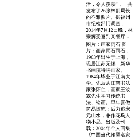
活，令人羡慕”，一共
发布了26张林副局长
的不雅照片。据福州
市纪检部门调查，
2014年7月12日晚，林
宗辉受邀到某餐厅...
图片：画家雨石 图
片：画家雨石雨石，
1963年出生于上海，
现居江苏无锡，新华
书画院特聘画家。
1984年毕业于江南大
学。先后从江南书法
家张怀仁，画家王汝
霖先生学习传统书
法、绘画。早年喜做
简易随笔；后力追宋
元山水，兼作花鸟人
物小品。出版及刊
载：2004年个人画集
《中国当代翰墨名家