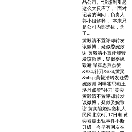
品公司。“没想到引起
这么大反应了，”面对
记者的询问，负责人
郭小姐解释，“本来只
是公司内部选拔，为
了...
黄毅清不置评却转发
该微博，疑似委婉致
谢 黄毅清不置评却转
发该微博，疑似委婉
致谢 曝霍思燕点赞
&#34;补刀&#34;黄奕
&nbsp;黄毅清转发疑委
婉致谢 网曝霍思燕王
珞丹点赞"补刀"黄奕
黄毅清不置评却转发
该微博，疑似委婉致
谢 黄奕陷婚姻危机人
民网北京6月17日电 黄
奕被爆出轨事件不断
升级，今早有网友在