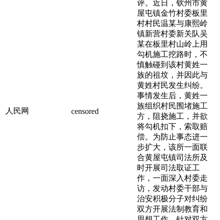
评。近日，钦州市黄
屋屯镇金竹村委板里
村村民温某与康熙岭
镇新营村委新关队吴
某在板里村山岭上用
勾机施工挖路时，不
慎触碰到该村黄姓一
族的祖坟，并因此与
黄姓村民发生纠纷。
事情发生后，黄姓一
族组织村民围堵施工
人民网
censored
方，阻挠施工，并欲
将勾机扣下，索取赔
偿。为防止事态进一
步扩大，该所一面联
合黄屋屯镇司法所及
时开展司法取证工
作，一面深入村委走
访，发动村委干部与
治安积极分子对纠纷
双方开展法制教育和
思想工作。针对双方