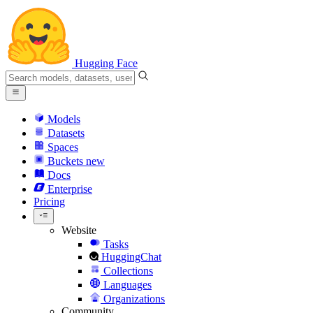
Hugging Face
Models
Datasets
Spaces
Buckets
new
Docs
Enterprise
Pricing
Website
Tasks
HuggingChat
Collections
Languages
Organizations
Community