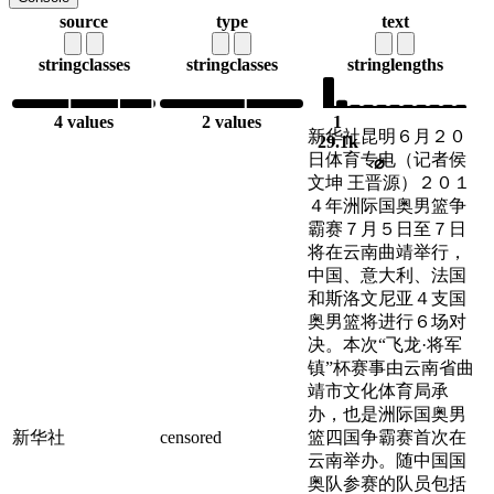
source
type
text
string
classes
string
classes
string
lengths
4 values
2 values
1
新华社昆明６月２０
29.1k
日体育专电（记者侯
⌀
文坤 王晋源）２０１
４年洲际国奥男篮争
霸赛７月５日至７日
将在云南曲靖举行，
中国、意大利、法国
和斯洛文尼亚４支国
奥男篮将进行６场对
决。本次“飞龙·将军
镇”杯赛事由云南省曲
靖市文化体育局承
办，也是洲际国奥男
新华社
censored
篮四国争霸赛首次在
云南举办。随中国国
奥队参赛的队员包括