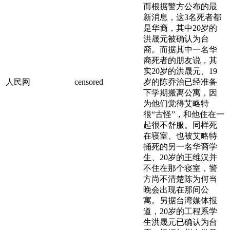
而根据警方公布的最
新消息，这3名死者都
是华裔，其中20岁的
洪晟元被确认为台
裔。而据其中一名华
裔死者的朋友说，其
实20岁的洪晟元、19
人民网
censored
岁的陈乔治已经准备
下学期搬离公寓，因
为他们觉得艾略特
很“古怪”，和他住在一
起很不舒服。同样死
在寝室、也被艾略特
捅死的另一名华裔学
生、20岁的王维汉并
不住在那个寝室，警
方尚不清楚陈为何当
晚会出现在那间公
寓。另据台湾媒体报
道，20岁的工程系学
生洪晟元已确认为台