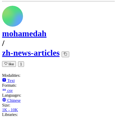
mohamedah
/
zh-news-articles
like
1
Modalities:
Text
Formats:
csv
Languages:
Chinese
Size:
1K - 10K
Libraries: