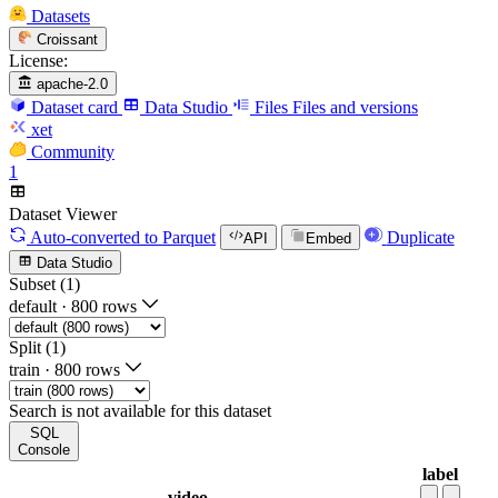
Datasets
Croissant
License:
apache-2.0
Dataset card
Data Studio
Files
Files and versions
xet
Community
1
Dataset Viewer
Auto-converted
to Parquet
Duplicate
API
Embed
Data Studio
Subset (1)
default
·
800 rows
Split (1)
train
·
800 rows
Search is not available for this dataset
SQL
Console
label
video