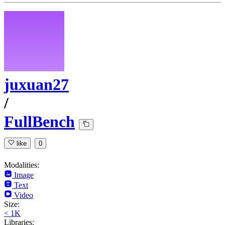
juxuan27
/
FullBench
like
0
Modalities:
Image
Text
Video
Size:
< 1K
Libraries: