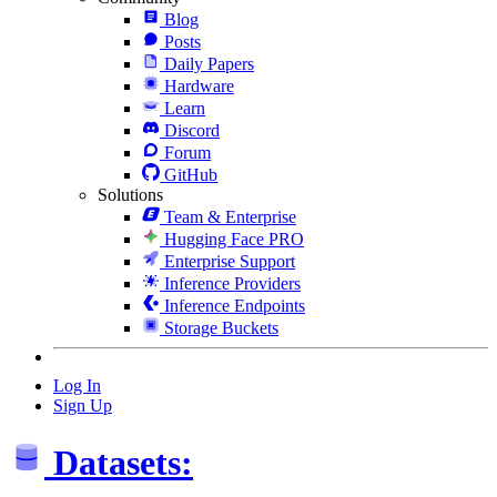
Blog
Posts
Daily Papers
Hardware
Learn
Discord
Forum
GitHub
Solutions
Team & Enterprise
Hugging Face PRO
Enterprise Support
Inference Providers
Inference Endpoints
Storage Buckets
Log In
Sign Up
Datasets: