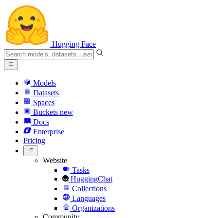
Hugging Face
Models
Datasets
Spaces
Buckets
new
Docs
Enterprise
Pricing
Website
Tasks
HuggingChat
Collections
Languages
Organizations
Community