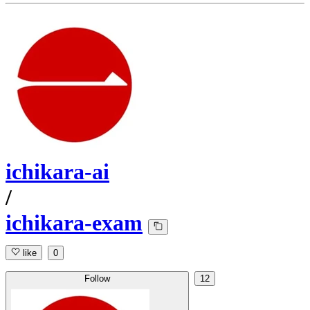
ichikara-ai
/
ichikara-exam
like
0
Follow
12