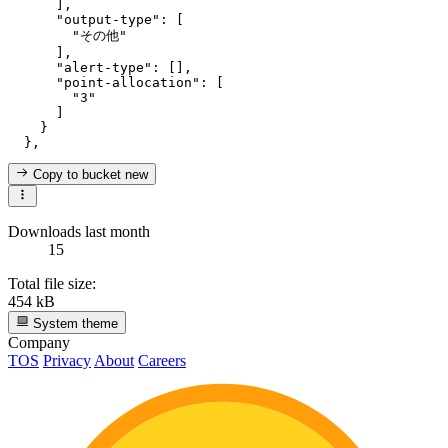
]
,
"output-type"
:
[
"その他"
]
,
"alert-type"
:
[
]
,
"point-allocation"
:
[
"3"
]
}
}
,
Copy to bucket
new
Downloads last month
15
Total file size:
454 kB
System theme
Company
TOS
Privacy
About
Careers