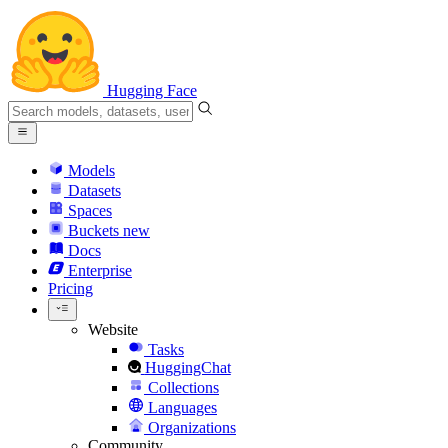
Hugging Face
Models
Datasets
Spaces
Buckets
new
Docs
Enterprise
Pricing
Website
Tasks
HuggingChat
Collections
Languages
Organizations
Community