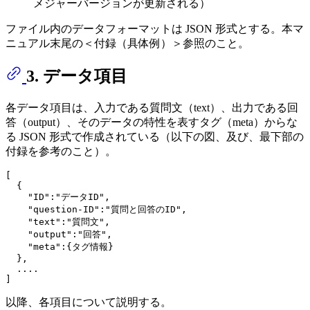
メジャーバージョンが更新される）
ファイル内のデータフォーマットは JSON 形式とする。本マ
ニュアル末尾の＜付録（具体例）＞参照のこと。
3. データ項目
各データ項目は、入力である質問文（text）、出力である回
答（output）、そのデータの特性を表すタグ（meta）からな
る JSON 形式で作成されている（以下の図、及び、最下部の
付録を参考のこと）。
[
{
"ID"
:
"データID"
,
"question-ID"
:
"質問と回答のID"
,
"text"
:
"質問文"
,
"output"
:
"回答"
,
"meta"
:
{
タグ情報
}
}
,
]
以降、各項目について説明する。