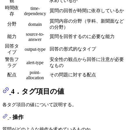
観
求めているか
時間依
time-
質問の回答が時間に依存しているか
dependency
存
質問内容の分野（学科、新聞面など
分野
domain
の分野）
source-to-
能力
質問を回答するのに必要な能力
answer
回答タ
回答の形式的なタイプ
output-type
イプ
警告フ
安全性の観点から回答に注意が必要
alert-type
ラグ
なもの
point-
配点
その問題に対する配点
allocation
4．タグ項目の値
各タグ項目の値について説明する。
- 操作
質問がどのような操作を求めているものか