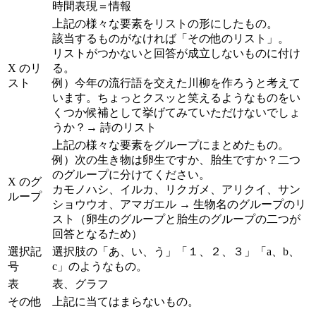
時間表現＝情報
上記の様々な要素をリストの形にしたもの。
該当するものがなければ「その他のリスト」。
リストがつかないと回答が成立しないものに付け
X のリ
る。
スト
例）今年の流行語を交えた川柳を作ろうと考えて
います。ちょっとクスッと笑えるようなものをい
くつか候補として挙げてみていただけないでしょ
うか？→ 詩のリスト
上記の様々な要素をグループにまとめたもの。
例）次の生き物は卵生ですか、胎生ですか？二つ
のグループに分けてください。
X のグ
カモノハシ、イルカ、リクガメ、アリクイ、サン
ループ
ショウウオ、アマガエル → 生物名のグループのリ
スト（卵生のグループと胎生のグループの二つが
回答となるため）
選択記
選択肢の「あ、い、う」「１、２、３」「a、b、
号
c」のようなもの。
表
表、グラフ
その他
上記に当てはまらないもの。