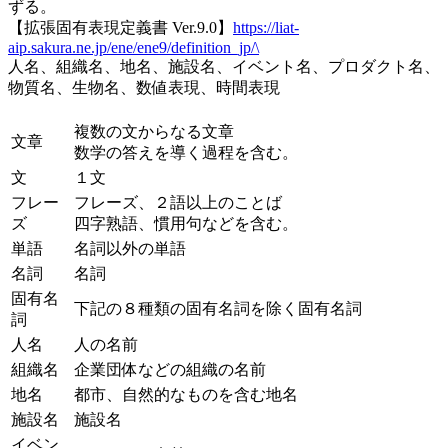
ずる。
【拡張固有表現定義書 Ver.9.0】
https://liat-
aip.sakura.ne.jp/ene/ene9/definition_jp/\
人名、組織名、地名、施設名、イベント名、プロダクト名、
物質名、生物名、数値表現、時間表現
複数の文からなる文章
文章
数学の答えを導く過程を含む。
文
１文
フレー
フレーズ、２語以上のことば
ズ
四字熟語、慣用句などを含む。
単語
名詞以外の単語
名詞
名詞
固有名
下記の８種類の固有名詞を除く固有名詞
詞
人名
人の名前
組織名
企業団体などの組織の名前
地名
都市、自然的なものを含む地名
施設名
施設名
イベン