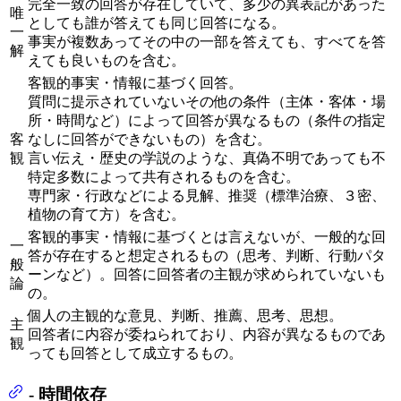
完全一致の回答が存在していて、多少の異表記があった
唯
としても誰が答えても同じ回答になる。
一
事実が複数あってその中の一部を答えても、すべてを答
解
えても良いものを含む。
客観的事実・情報に基づく回答。
質問に提示されていないその他の条件（主体・客体・場
所・時間など）によって回答が異なるもの（条件の指定
客
なしに回答ができないもの）を含む。
観
言い伝え・歴史の学説のような、真偽不明であっても不
特定多数によって共有されるものを含む。
専門家・行政などによる見解、推奨（標準治療、３密、
植物の育て方）を含む。
客観的事実・情報に基づくとは言えないが、一般的な回
一
答が存在すると想定されるもの（思考、判断、行動パタ
般
ーンなど）。回答に回答者の主観が求められていないも
論
の。
個人の主観的な意見、判断、推薦、思考、思想。
主
回答者に内容が委ねられており、内容が異なるものであ
観
っても回答として成立するもの。
- 時間依存