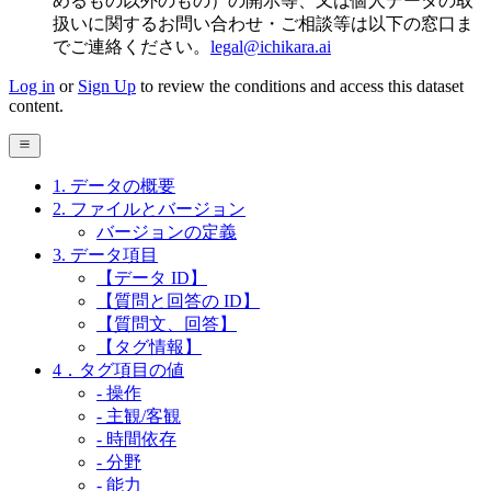
めるもの以外のもの）の開示等、又は個人データの取
扱いに関するお問い合わせ・ご相談等は以下の窓口ま
でご連絡ください。
legal@ichikara.ai
Log in
or
Sign Up
to review the conditions and access this dataset
content.
1. データの概要
2. ファイルとバージョン
バージョンの定義
3. データ項目
【データ ID】
【質問と回答の ID】
【質問文、回答】
【タグ情報】
4．タグ項目の値
- 操作
- 主観/客観
- 時間依存
- 分野
- 能力