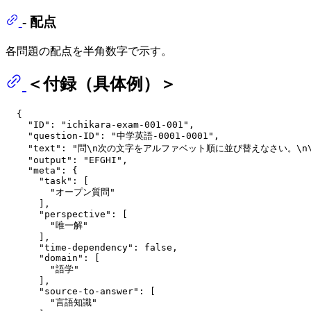
- 配点
各問題の配点を半角数字で示す。
＜付録（具体例）＞
{
"ID"
:
"ichikara-exam-001-001"
,
"question-ID"
:
"中学英語-0001-0001"
,
"text"
:
"問\n次の文字をアルファベット順に並び替えなさい。\n\nH
"output"
:
"EFGHI"
,
"meta"
:
{
"task"
:
[
"オープン質問"
]
,
"perspective"
:
[
"唯一解"
]
,
"time-dependency"
:
false
,
"domain"
:
[
"語学"
]
,
"source-to-answer"
:
[
"言語知識"