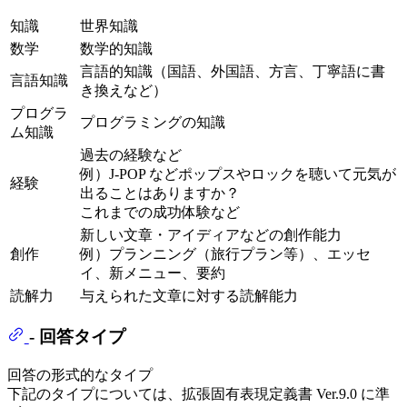
知識
世界知識
数学
数学的知識
言語的知識（国語、外国語、方言、丁寧語に書
言語知識
き換えなど）
プログラ
プログラミングの知識
ム知識
過去の経験など
例）J-POP などポップスやロックを聴いて元気が
経験
出ることはありますか？
これまでの成功体験など
新しい文章・アイディアなどの創作能力
創作
例）プランニング（旅行プラン等）、エッセ
イ、新メニュー、要約
読解力
与えられた文章に対する読解能力
- 回答タイプ
回答の形式的なタイプ
下記のタイプについては、拡張固有表現定義書 Ver.9.0 に準