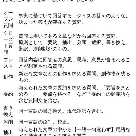
オー
事実に基づいて回答する、クイズの答えのような、
プン
決まった答えが存在する質問。
質問
クロ
質問に書いてある文章などから回答する質問。
ーズ
原則として、要約、抽出、分類、選択、書き換え、
ド質
翻訳、添削以外のもの。
問
ブレ
回答内容に回答者の意思、思考、意見が含まれるこ
スト
とが想定される質問。
新たな文章などの創作を求める質問。創作物が残る
創作
もの。
与えられた文章の要約を求める質問。「要旨をまと
要約
める」、「要点を述べる」など「要約」の類義語を
含む質問文を含む。
書き
同一言語の書き換え。現代語訳を含む。
換え
添削
同一言語の添削、校正。
与えられた文章の中から【一語一句違わず】用語な
抽出
どを抽出することを求める質問。