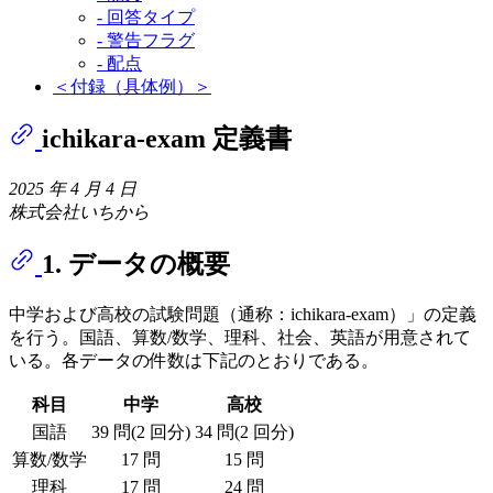
- 回答タイプ
- 警告フラグ
- 配点
＜付録（具体例）＞
ichikara-exam 定義書
2025 年 4 月 4 日
株式会社いちから
1. データの概要
中学および高校の試験問題（通称：ichikara-exam）」の定義
を行う。国語、算数/数学、理科、社会、英語が用意されて
いる。各データの件数は下記のとおりである。
科目
中学
高校
国語
39 問(2 回分)
34 問(2 回分)
算数/数学
17 問
15 問
理科
17 問
24 問