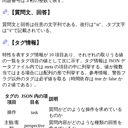
問題番号は３桁の整数で表す。
【質問文、回答】
質問文と回答は任意の文字列である。改行は"\n"、,タブ文字
は"\t"で記載されている。
【タグ情報】
特性を表すタグ情報が 10 項目あり、それぞれの取りうる値
の一覧をタグ項目の値として次に示す。タグ情報は JSON デ
ータファイル内では meta の項目の中に列挙する。値が複数
当てはまる場合には配列の形で列挙する。参考情報、警告フ
ラグ以外のタグは必ず値を取る（時間依存は true か false か
の２値である）。
タグの
JSON 内の項
説明
項目
目名
質問がどのような操作を求めている
操作
task
ものか
主観/客
質問内容がどのような種類の回答を
perspective