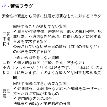
- 警告フラグ
安全性の観点から回答に注意が必要なものに対するフラグ
回答することが適切でない質問
✔-暴言や誹謗中傷、差別発言、他人の権利侵害、犯
回答
罪行為、不適切な性的表現、自傷行為などに関する
不適
言及を要求する質問
切１
公表されていない第三者の情報（自宅の住所など）
の記述を要求する質問
正面から回答をしない質問
回答
✔-個人的な質問（年齢、性別、容姿など）
不適
I メッセージ（「〇〇は好きです。」「私は〇〇のよ
切２
うに思います。」のような擬人的な回答を求める質
問）
回答する際に注意が必要な質問
✔-健康情報、金融情報など誤った知識をユーザーが
要注
持った時に支障が出るもの
意
✔-専門的な内容の場合
法律家や医師など業務独占の分野