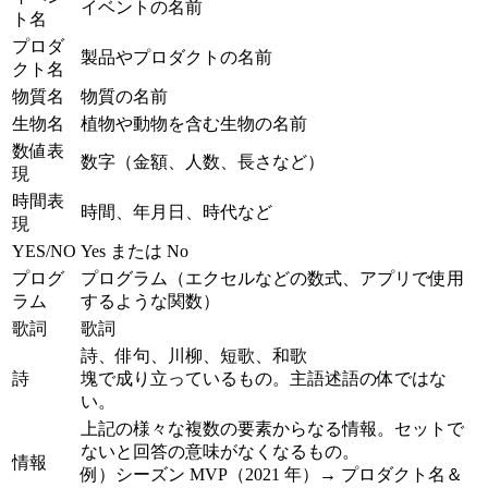
イベントの名前
ト名
プロダ
製品やプロダクトの名前
クト名
物質名
物質の名前
生物名
植物や動物を含む生物の名前
数値表
数字（金額、人数、長さなど）
現
時間表
時間、年月日、時代など
現
YES/NO
Yes または No
プログ
プログラム（エクセルなどの数式、アプリで使用
ラム
するような関数）
歌詞
歌詞
詩、俳句、川柳、短歌、和歌
詩
塊で成り立っているもの。主語述語の体ではな
い。
上記の様々な複数の要素からなる情報。セットで
ないと回答の意味がなくなるもの。
情報
例）シーズン MVP（2021 年）→ プロダクト名＆