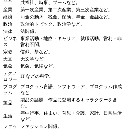
共福祉、時事、ブームなど。
産業
第一次産業、第二次産業、第三次産業など。
経済
お金の動き。税金、保険、年金、金融など。
政治
政治的トピック、政治学など。
法律
法関係。
ビジネ
事業活動・地位・キャリア、就職活動。営利・非
ス
営利不問。
宗教
信仰、祭など。
天文
天文学など。
気象
気象、気候など。
テクノ
IT などの科学。
ロジー
プログ
プログラム言語、ソフトウェア、プログラム作成
ラム
など
製品の話題。作品に登場するキャラクターを含
製品
む。
年中行事、住まい、育児・介護、家計、日常生活
生活
など。
ファッ
ファッション関係。