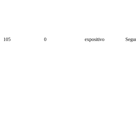
105
0
expositivo
Segun