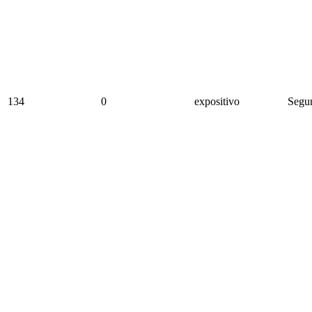
134
0
expositivo
Segun