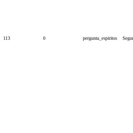
113
0
pergunta_espiritos
Segun