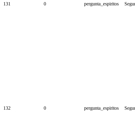
131
0
pergunta_espiritos
Segun
132
0
pergunta_espiritos
Segun