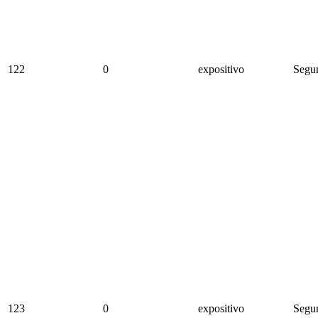
122
0
expositivo
Segun
123
0
expositivo
Segun