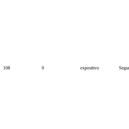
108
0
expositivo
Segun