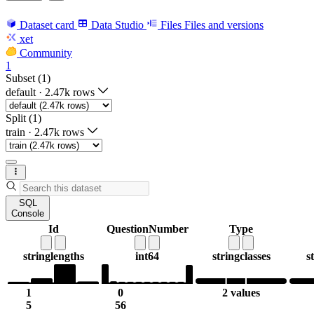
Dataset card
Data Studio
Files
Files and versions
xet
Community
1
Subset (1)
default
·
2.47k rows
Split (1)
train
·
2.47k rows
SQL
Console
Id
QuestionNumber
Type
string
lengths
int64
string
classes
s
1
0
2 values
5
56