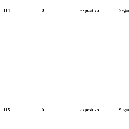
114
0
expositivo
Segun
115
0
expositivo
Segun