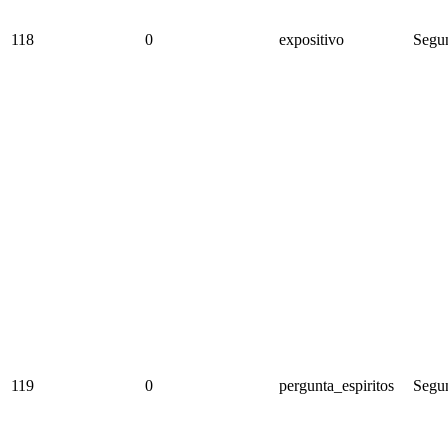
118
0
expositivo
Segun
119
0
pergunta_espiritos
Segun