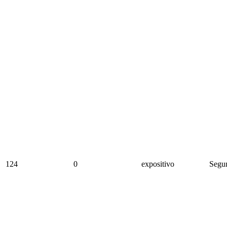
124
0
expositivo
Segun