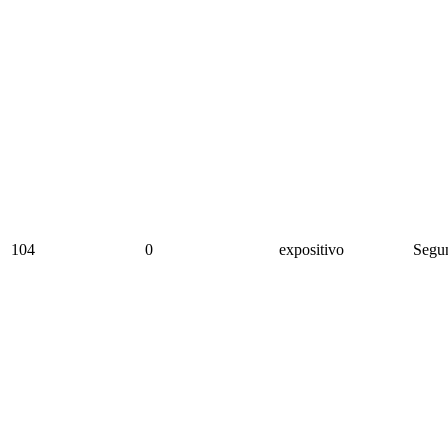
104
0
expositivo
Segun