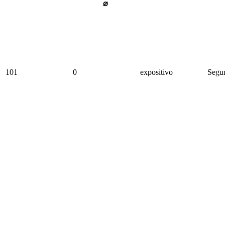
⌀
101
0
expositivo
Segun