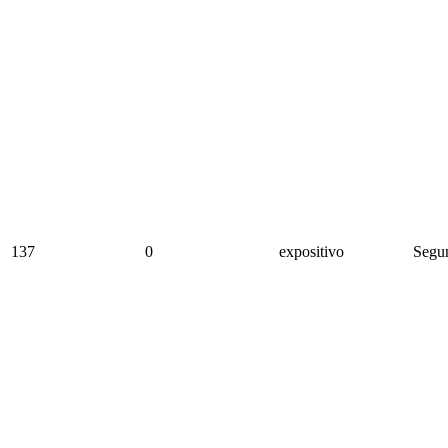
137
0
expositivo
Segun