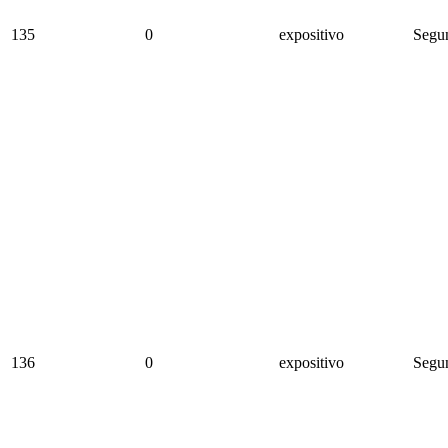
135
0
expositivo
Segun
136
0
expositivo
Segun