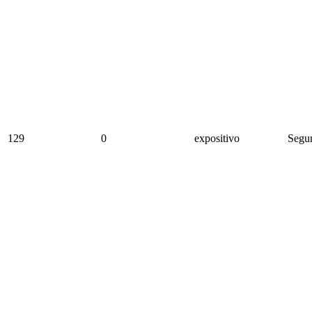
129
0
expositivo
Segun