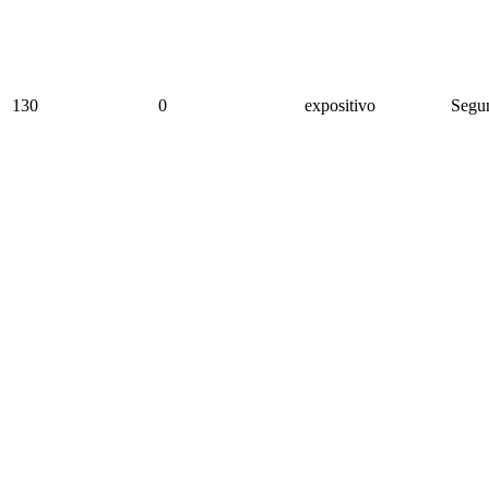
130
0
expositivo
Segun