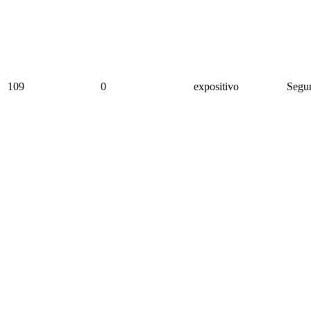
109
0
expositivo
Segun