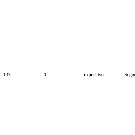
133
0
expositivo
Segun