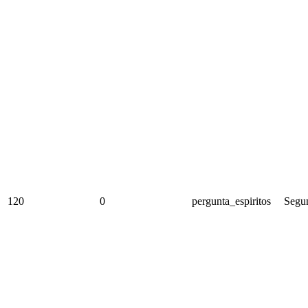
120
0
pergunta_espiritos
Segun