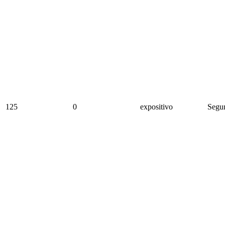
125
0
expositivo
Segun