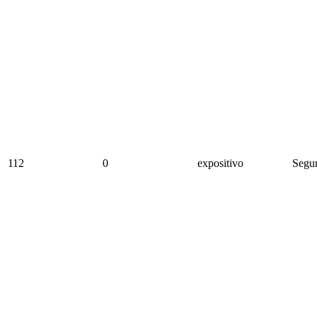
112
0
expositivo
Segun