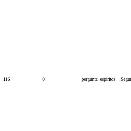
116
0
pergunta_espiritos
Segun