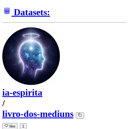
Datasets:
ia-espirita
/
livro-dos-mediuns
like
1