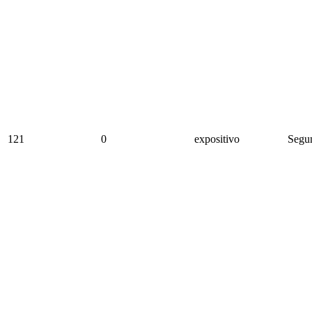
121
0
expositivo
Segun