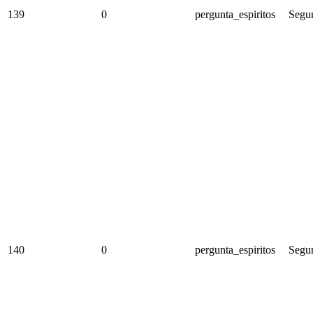
139
0
pergunta_espiritos
Segun
140
0
pergunta_espiritos
Segun