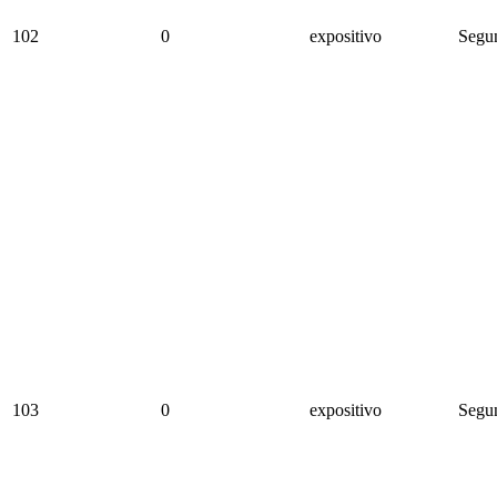
102
0
expositivo
Segun
103
0
expositivo
Segun