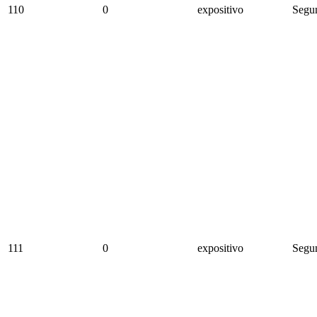
110
0
expositivo
Segun
111
0
expositivo
Segun