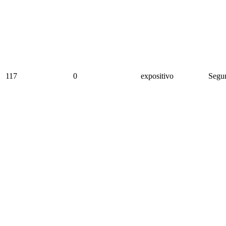
117
0
expositivo
Segun