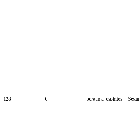
128
0
pergunta_espiritos
Segun