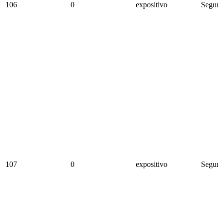
106
0
expositivo
Segun
107
0
expositivo
Segun