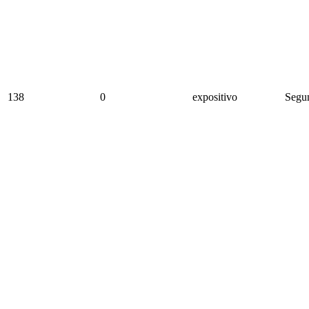
138
0
expositivo
Segun