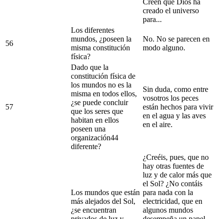
Creen que Dios ha
creado el universo
para...
Los diferentes
mundos, ¿poseen la
No. No se parecen en
56
misma constitución
modo alguno.
física?
Dado que la
constitución física de
los mundos no es la
Sin duda, como entre
misma en todos ellos,
vosotros los peces
¿se puede concluir
57
están hechos para vivir
que los seres que
en el agua y las aves
habitan en ellos
en el aire.
poseen una
organización44
diferente?
¿Creéis, pues, que no
hay otras fuentes de
luz y de calor más que
el Sol? ¿No contáis
Los mundos que están
para nada con la
más alejados del Sol,
electricidad, que en
¿se encuentran
algunos mundos
privados de luz y
desempeña un papel