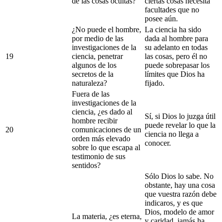
de las cosas ocultas?
ciertas cosas necesita
facultades que no
posee aún.
¿No puede el hombre,
La ciencia ha sido
por medio de las
dada al hombre para
investigaciones de la
su adelanto en todas
19
ciencia, penetrar
las cosas, pero él no
algunos de los
puede sobrepasar los
secretos de la
límites que Dios ha
naturaleza?
fijado.
Fuera de las
investigaciones de la
ciencia, ¿es dado al
Sí, si Dios lo juzga útil
hombre recibir
puede revelar lo que la
20
comunicaciones de un
ciencia no llega a
orden más elevado
conocer.
sobre lo que escapa al
testimonio de sus
sentidos?
Sólo Dios lo sabe. No
obstante, hay una cosa
que vuestra razón debe
indicaros, y es que
Dios, modelo de amor
La materia, ¿es eterna,
y caridad, jamás ha