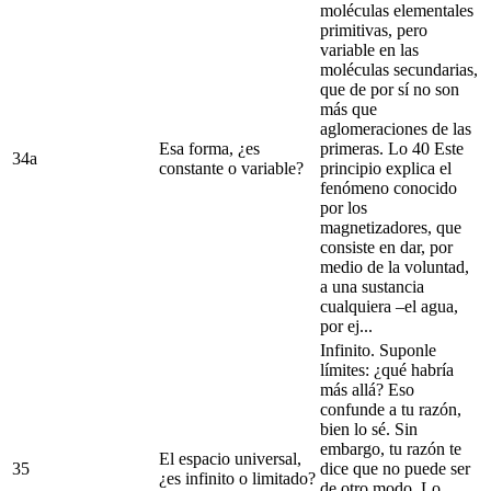
moléculas elementales
primitivas, pero
variable en las
moléculas secundarias,
que de por sí no son
más que
aglomeraciones de las
Esa forma, ¿es
primeras. Lo 40 Este
34a
constante o variable?
principio explica el
fenómeno conocido
por los
magnetizadores, que
consiste en dar, por
medio de la voluntad,
a una sustancia
cualquiera –el agua,
por ej...
Infinito. Suponle
límites: ¿qué habría
más allá? Eso
confunde a tu razón,
bien lo sé. Sin
embargo, tu razón te
El espacio universal,
35
dice que no puede ser
¿es infinito o limitado?
de otro modo. Lo