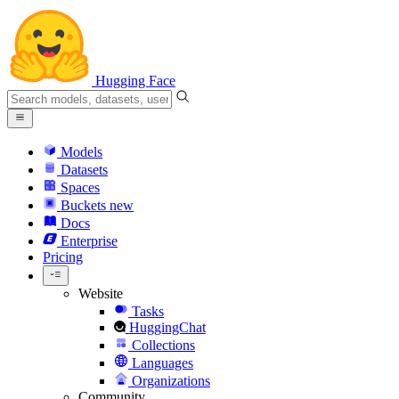
Hugging Face
Models
Datasets
Spaces
Buckets
new
Docs
Enterprise
Pricing
Website
Tasks
HuggingChat
Collections
Languages
Organizations
Community