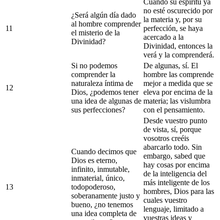
Cuando su espíritu ya
no esté oscurecido por
¿Será algún día dado
la materia y, por su
al hombre comprender
11
perfección, se haya
el misterio de la
acercado a la
Divinidad?
Divinidad, entonces la
verá y la comprenderá.
Si no podemos
De algunas, sí. El
comprender la
hombre las comprende
naturaleza íntima de
mejor a medida que se
12
Dios, ¿podemos tener
eleva por encima de la
una idea de algunas de
materia; las vislumbra
sus perfecciones?
con el pensamiento.
Desde vuestro punto
de vista, sí, porque
vosotros creéis
abarcarlo todo. Sin
Cuando decimos que
embargo, sabed que
Dios es eterno,
hay cosas por encima
infinito, inmutable,
de la inteligencia del
inmaterial, único,
más inteligente de los
13
todopoderoso,
hombres, Dios para las
soberanamente justo y
cuales vuestro
bueno, ¿no tenemos
lenguaje, limitado a
una idea completa de
vuestras ideas y