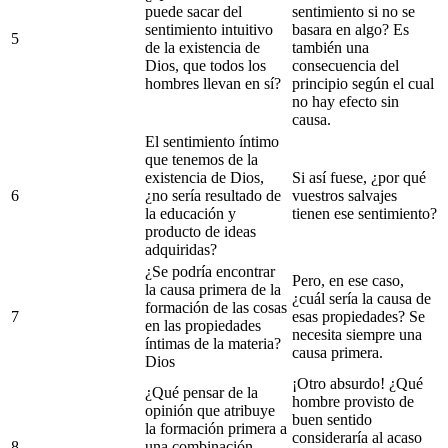
puede sacar del
sentimiento si no se
sentimiento intuitivo
basara en algo? Es
5
de la existencia de
también una
Dios, que todos los
consecuencia del
hombres llevan en sí?
principio según el cual
no hay efecto sin
causa.
El sentimiento íntimo
que tenemos de la
existencia de Dios,
Si así fuese, ¿por qué
6
¿no sería resultado de
vuestros salvajes
la educación y
tienen ese sentimiento?
producto de ideas
adquiridas?
¿Se podría encontrar
Pero, en ese caso,
la causa primera de la
¿cuál sería la causa de
formación de las cosas
7
esas propiedades? Se
en las propiedades
necesita siempre una
íntimas de la materia?
causa primera.
Dios
¡Otro absurdo! ¿Qué
¿Qué pensar de la
hombre provisto de
opinión que atribuye
buen sentido
la formación primera a
consideraría al acaso
8
una combinación