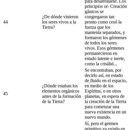
para desarrollarse. Los
principios or- Creación
gánicos se
¿De dónde vinieron
congregaron tan
44
los seres vivos a la
pronto como cesó la
Tierra?
fuerza que los
mantenía separados, y
formaron los gérmenes
de todos los seres
vivos. Esos gérmenes
permanecieron en
estado latente e inerte,
como la crisálid...
Se encontraban, por
decirlo así, en estado
de fluido en el espacio,
¿Dónde estaban los
en medio de los
elementos orgánicos
Espíritus, o en otros
45
antes de la formación
planetas, en espera de
de la Tierra?
la creación de la Tierra
para comenzar una
nueva existencia en un
nuevo mundo.
Sí, pero el germen
primitivo ya existía en