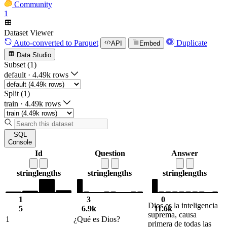
Community
1
Dataset Viewer
Auto-converted
to Parquet
Duplicate
API
Embed
Data Studio
Subset (1)
default
·
4.49k rows
Split (1)
train
·
4.49k rows
SQL
Console
Id
Question
Answer
string
lengths
string
lengths
string
lengths
1
3
0
Dios es la inteligencia
5
6.9k
11.6k
suprema, causa
1
¿Qué es Dios?
primera de todas las