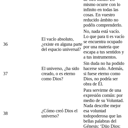
mismo ocurre con lo
infinito en todas las
cosas. En vuestro
reducido ámbito no
podéis comprenderlo.
No, nada está vacío.
Lo que para ti es vacío
El vacío absoluto,
se encuentra ocupado
36
¿existe en alguna parte
por una materia que
del espacio universal?
escapa a tus sentidos y
a tus instrumentos.
Sin duda no ha podido
El universo, ¿ha sido
hacerse solo. Además,
37
creado, o es eterno
si fuese eterno como
como Dios?
Dios, no podría ser
obra de Él.
Para servirme de una
expresión común: por
medio de su Voluntad.
Nada describe mejor
¿Cómo creó Dios el
esa voluntad
38
universo?
todopoderosa que las
bellas palabras del
Génesis: ‘Dijo Dios: