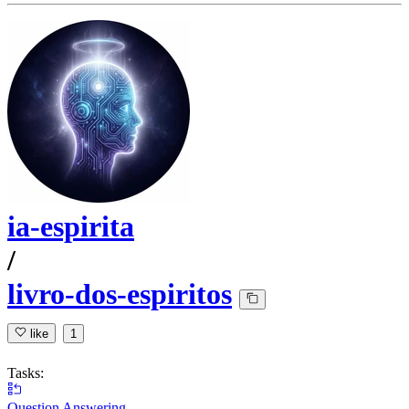
ia-espirita
/
livro-dos-espiritos
like
1
Tasks:
Question Answering