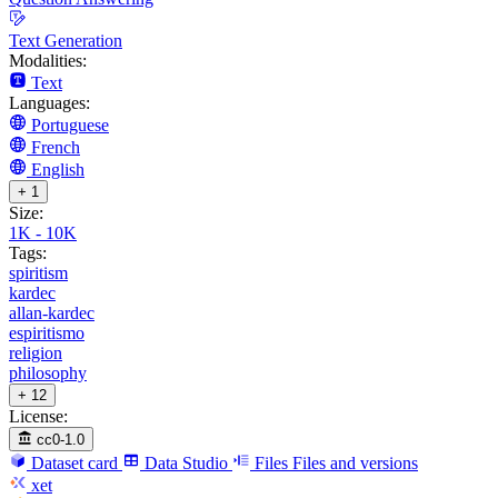
Text Generation
Modalities:
Text
Languages:
Portuguese
French
English
+ 1
Size:
1K - 10K
Tags:
spiritism
kardec
allan-kardec
espiritismo
religion
philosophy
+ 12
License:
cc0-1.0
Dataset card
Data Studio
Files
Files and versions
xet