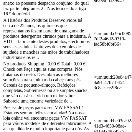
8e289d553994>
anexo ao presente despacho conjunto, do qual
faz parte integrante. 2 - Nos termos do artigo
16.º do referid...
A História dos Produtos Desenvolvidos há
cerca de 25 anos, os químicos que
representamos fazem parte de uma gama de
<urn:uuid:c95c0085
produtos detergentes citrinos para a indústria. A
7df2-46d2-9319-
VDT – fabricante destes produtos, efectuou os
fad58bf0bf66>
seus testes iniciais através de exemplos de
sujidade e manchas nas mãos de trabalhadores
industriais e os re...
No products Shipping : 0,00 € Total : 0,00 €
Check out Faça aqui as suas compras. Nós
tratamos do resto. Descubra as melhores
<urn:uuid:28e04a47
soluções para se mimar da cabeça aos pés.
4a91-47b7-b454-
Cereais de pequeno-almoço, Refeições
3c8acace2f8c>
completas, Sobremesas ou até simples snacks
que vão dar à sua vida um maior sabor.
Saboreie uma enorme variedade de...
Precisa de peças para o seu VW PASSAT?
Estamos sempre felizes em ajudar! Na nossa
loja online vai encontrar peças VW PASSAT
<urn:uuid:bc03ca92
para vários modelos de diferentes fabricantes. A
41d3-4630-98ae-
alta qualidade é muito importante para nós. As
a01347492952>