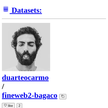
Datasets:
duarteocarmo
/
fineweb2-bagaco
like
2