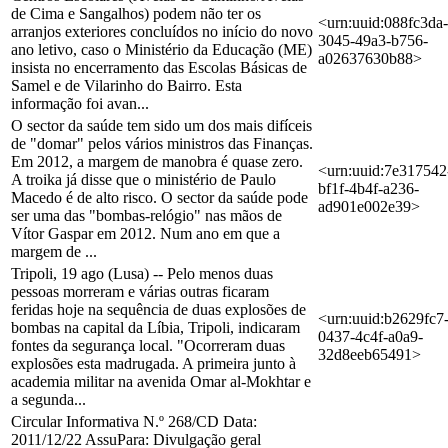
de Cima e Sangalhos) podem não ter os
<urn:uuid:088fc3da-
arranjos exteriores concluídos no início do novo
3045-49a3-b756-
ano letivo, caso o Ministério da Educação (ME)
a02637630b88>
insista no encerramento das Escolas Básicas de
Samel e de Vilarinho do Bairro. Esta
informação foi avan...
O sector da saúde tem sido um dos mais difíceis
de "domar" pelos vários ministros das Finanças.
Em 2012, a margem de manobra é quase zero.
<urn:uuid:7e317542
A troika já disse que o ministério de Paulo
bf1f-4b4f-a236-
Macedo é de alto risco. O sector da saúde pode
ad901e002e39>
ser uma das "bombas-relógio" nas mãos de
Vítor Gaspar em 2012. Num ano em que a
margem de ...
Tripoli, 19 ago (Lusa) -- Pelo menos duas
pessoas morreram e várias outras ficaram
feridas hoje na sequência de duas explosões de
<urn:uuid:b2629fc7
bombas na capital da Líbia, Tripoli, indicaram
0437-4c4f-a0a9-
fontes da segurança local. "Ocorreram duas
32d8eeb65491>
explosões esta madrugada. A primeira junto à
academia militar na avenida Omar al-Mokhtar e
a segunda...
Circular Informativa N.º 268/CD Data:
2011/12/22 AssuPara: Divulgação geral