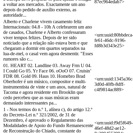
87ec964edab7>
a voltar aos mercados. Exactamente um ano
depois do pedido de auxílio externo, as
autoridade...
Alberto e Charlene vivem casamento feliz
Internacionais: 04.8 - 10h A celebrarem um ano
de casados, Charlene e Alberto confessaram
<urn:uuid:80bbdeca
viver tempos felizes. Depois de ter sido
fe61-46dc-9196-
noticiado que a relação não estava bem e que
fd8b3d343e25>
chegaram a dormir em quartos separados na
lua-de-mel, o casal vem agora desmentir. "Esses
rumores são c...
01. HEART 02. Landline 03. Away Frm U 04.
I Could Go 05. Yr Face 06. oOoO 07. Cruisin’
FDR 08. Gold 09. Haus 10. Homebro Brad
<urn:uuid:1345a36c
Oberhofer é um músico, compositor e multi-
3d0d-40fb-8dff-
instrumentista de vinte e um anos, natural de
c4f9814ac889>
Tacoma e agora residente em Brooklin que
cedo percebeu que as suas músicas eram
demasiado interessantes pa...
1 - Nos termos do n.º 1, alínea c), do artigo 12.º
do Decreto-Lei n.º 321/2002, de 31 de
Dezembro, é aprovado o Regulamento das
<urn:uuid:f9d5f649-
Modalidades de Apoio do Fundo Remanescente
46ef-48d2-ae12-
de Reconstrução do Chiado, constante do