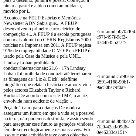
para o desenho, pintura e poesia. Começou a
pintar a pastel e a óleo como autodidacta,
movido por i...
Acontece na FEUP Estórias e Memórias
Newsletter ADN Sabia que... A FEUP
desenvolveu o primeiro carro elétrico de
<urn:uuid:50702f04
competição e... A FEUP é a escola portuguesa
c57f-497f-9ef2-
com mais alumni no CERN Registámos 2000
4744b3552f7f>
notícias na Imprensa em 2011 A FEUP regista
91% de empregabilidade O VOIP da FEUP é
usado pela Casa da Música e pela UNI...
Lindsay Lohan proibida de
conduzirInternacionais: 21.6 - 17h Lindsay
Lohan foi proibida de conduzir até terminarem
<urn:uuid:c5f90aae-
as filmagens de ‘Liz & Dick', telefilme
3591-4168-90b1-
biográfico que relata a história de amor vivida
9ac50bac9f0a>
pelos actores Elizabeth Taylor e Richard
Burton. De acordo com o site TMZ, a actriz,
envolvida num acidente de viação...
Peça de Teatro para crianças De modo a
assegurar um futuro em que a vida seja possivel
na terra, não podemos destrui-la, e assim sendo
<urn:uuid:8b4bca2c
para assegurar esse futuro as gerações vindoras
7fa0-42ed-99d6-
têm de ser ecologicamente responssaveis. Foi
0e46233ca151>
isso que esta actividade teve como objectivo,