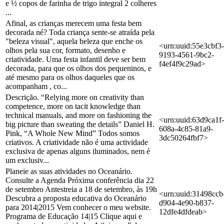
e ½ copos de farinha de trigo integral 2 colheres
...
Afinal, as crianças merecem uma festa bem
decorada né? Toda criança sente-se atraída pela
"beleza visual", aquela beleza que enche os
<urn:uuid:55e3cbf3-
olhos pela sua cor, formato, desenho e
9193-4561-9bc2-
criatividade. Uma festa infantil deve ser bem
f4ef4f9c29ad>
decorada, para que os olhos dos pequeninos, e
até mesmo para os olhos daqueles que os
acompanham , co...
Descrição. “Relying more on creativity than
competence, more on tacit knowledge than
technical manuals, and more on fashioning the
<urn:uuid:63d9ca1f-
big picture than sweating the details” Daniel H.
608a-4c85-81a9-
Pink, “A Whole New Mind” Todos somos
3dc50264fbf7>
criativos. A criatividade não é uma actividade
exclusiva de apenas alguns iluminados, nem é
um exclusiv...
Planeie as suas atividades no Oceanário.
Consulte a Agenda Próxima conferência dia 22
de setembro Antestreia a 18 de setembro, às 19h
<urn:uuid:31498ccb
Descubra a proposta educativa do Oceanário
d904-4e90-b837-
para 2014|2015 Vem conhecer o meu website.
12dfe4dfdeab>
Programa de Educação 14|15 Clique aqui e