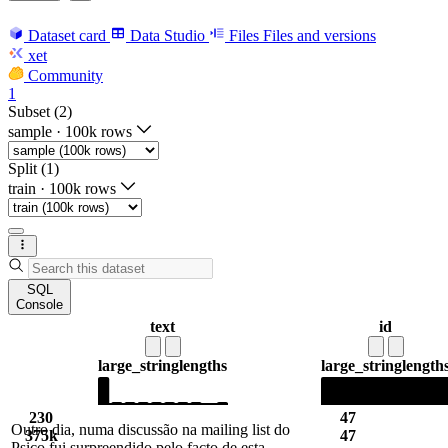
Dataset card
Data Studio
Files
Files and versions
xet
Community
1
Subset (2)
sample
·
100k rows
Split (1)
train
·
100k rows
SQL
Console
text
id
large_string
lengths
large_string
length
230
47
Outro dia, numa discussão na mailing list do
375k
47
Psico fui surpreendido pelo facto de esta