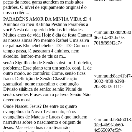
peças da nossa gama atendem os mais altos
padrões. O nível de equipamento original é o
nosso critéri...
PARABÉNS AMOR DA MINHA VIDA :D 4
Aninhos do meu Rafinha Pestinha Parabéns a
você Nesta data querida Muitas felicidades
<urn:uuid:6dbf2080
Muitos anos de vida Hoje é dia de festa Cantam
06a0-4e02-be9e-
as nossas almas Pro menino Rafael Uma salva
7018f89f42a7>
de palmas Ehehehehehehe =D> =D> Como o
tempo passa, já passaram 4 aninhos, nem
akredito, lembro-me de tds os m...
senão Significado de Senão subst. m. 1. defeito,
problema: Esse plano tem um senão. conj. 1. de
outro modo, ao contrário: Come, senão ficas
<urn:uuid:8ac41bf7-
fraco. Definição de Senão Classificação
3602-4f88-b398-
gramatical: nome masculino e conjunção
20a892f2c111>
Divisão silábica de senão: se.não Plural de
senão: senões Frases com a palavra Senão Não
devemos most...
Onde Nasceu Jesus? De entre os quatro
evangelhos do Novo Testamento, só os
evangelhos de Mateus e Lucas é que incluem
<urn:uuid:fe646018
narrativas sobre o nascimento e origem de
3fed-4b9f-bb60-
Jesus. Mas estas duas narrativas são
4c565097ef5f>