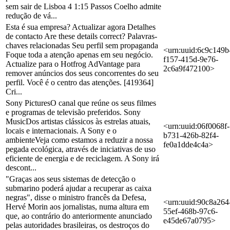
sem sair de Lisboa 4 1:15 Passos Coelho admite
redução de vá...
Esta é sua empresa? Actualizar agora Detalhes
de contacto Are these details correct? Palavras-
chaves relacionadas Seu perfil sem propaganda
<urn:uuid:6c9c149b
Foque toda a atenção apenas em seu negócio.
f157-415d-9e76-
Actualize para o Hotfrog AdVantage para
2c6a9f472100>
remover anúncios dos seus concorrentes do seu
perfil. Você é o centro das atenções. [419364]
Cri...
Sony PicturesO canal que reúne os seus filmes
e programas de televisão preferidos. Sony
MusicDos artistas clássicos às estrelas atuais,
<urn:uuid:06f0068f-
locais e internacionais. A Sony e o
b731-426b-82f4-
ambienteVeja como estamos a reduzir a nossa
fe0a1dde4c4a>
pegada ecológica, através de iniciativas de uso
eficiente de energia e de reciclagem. A Sony irá
descont...
"Graças aos seus sistemas de detecção o
submarino poderá ajudar a recuperar as caixa
negras", disse o ministro francês da Defesa,
<urn:uuid:90c8a264
Hervé Morin aos jornalistas, numa altura em
55ef-468b-97c6-
que, ao contrário do anteriormente anunciado
e45de67a0795>
pelas autoridades brasileiras, os destroços do