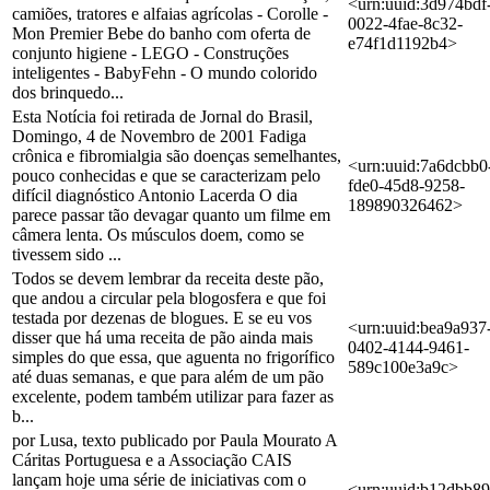
<urn:uuid:3d974bdf
camiões, tratores e alfaias agrícolas - Corolle -
0022-4fae-8c32-
Mon Premier Bebe do banho com oferta de
e74f1d1192b4>
conjunto higiene - LEGO - Construções
inteligentes - BabyFehn - O mundo colorido
dos brinquedo...
Esta Notícia foi retirada de Jornal do Brasil,
Domingo, 4 de Novembro de 2001 Fadiga
crônica e fibromialgia são doenças semelhantes,
<urn:uuid:7a6dcbb0
pouco conhecidas e que se caracterizam pelo
fde0-45d8-9258-
difícil diagnóstico Antonio Lacerda O dia
189890326462>
parece passar tão devagar quanto um filme em
câmera lenta. Os músculos doem, como se
tivessem sido ...
Todos se devem lembrar da receita deste pão,
que andou a circular pela blogosfera e que foi
testada por dezenas de blogues. E se eu vos
<urn:uuid:bea9a937
disser que há uma receita de pão ainda mais
0402-4144-9461-
simples do que essa, que aguenta no frigorífico
589c100e3a9c>
até duas semanas, e que para além de um pão
excelente, podem também utilizar para fazer as
b...
por Lusa, texto publicado por Paula Mourato A
Cáritas Portuguesa e a Associação CAIS
lançam hoje uma série de iniciativas com o
<urn:uuid:b12dbb89