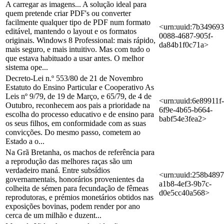
A carregar as imagens... A solução ideal para
quem pretende criar PDF's ou converter
facilmente qualquer tipo de PDF num formato
<urn:uuid:7b349693
editável, mantendo o layout e os formatos
0088-4687-905f-
originais. Windows 8 Professional: mais rápido,
da84b1f0c71a>
mais seguro, e mais intuitivo. Mas com tudo o
que estava habituado a usar antes. O melhor
sistema ope...
Decreto-Lei n.º 553/80 de 21 de Novembro
Estatuto do Ensino Particular e Cooperativo As
Leis nº 9/79, de 19 de Março, e 65/79, de 4 de
<urn:uuid:6e89911f-
Outubro, reconhecem aos pais a prioridade na
6f9e-4b65-b664-
escolha do processo educativo e de ensino para
babf54e3fea2>
os seus filhos, em conformidade com as suas
convicções. Do mesmo passo, cometem ao
Estado a o...
Na Grã Bretanha, os machos de referência para
a reprodução das melhores raças são um
verdadeiro maná. Entre subsídios
<urn:uuid:258b4897
governamentais, honorários provenientes da
a1b8-4ef3-9b7c-
colheita de sémen para fecundação de fêmeas
d0e5cc40a568>
reprodutoras, e prémios monetários obtidos nas
exposições bovinas, podem render por ano
cerca de um milhão e duzent...