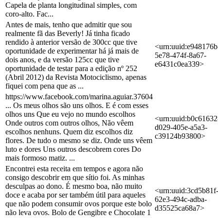
Capela de planta longitudinal simples, com
coro-alto. Fac...
Antes de mais, tenho que admitir que sou
realmente fã das Beverly! Já tinha ficado
rendido à anterior versão de 300cc que tive
<urn:uuid:e948176b
oportunidade de experimentar há já mais de
5e78-474f-8a67-
dois anos, e da versão 125cc que tive
e6431c0ea339>
oportunidade de testar para a edição nº 252
(Abril 2012) da Revista Motociclismo, apenas
fiquei com pena que as ...
https://www.facebook.com/marina.aguiar.37604
... Os meus olhos são uns olhos. E é com esses
olhos uns Que eu vejo no mundo escolhos
<urn:uuid:b0c61632
Onde outros com outros olhos, Não vêem
d029-405e-a5a3-
escolhos nenhuns. Quem diz escolhos diz
c39124b93800>
flores. De tudo o mesmo se diz. Onde uns vêem
luto e dores Uns outros descobrem cores Do
mais formoso matiz. ...
Encontrei esta receita em tempos e agora não
consigo descobrir em que sítio foi. As minhas
desculpas ao dono. É mesmo boa, não muito
<urn:uuid:3cd5b81f
doce e acaba por ser também útil para aqueles
62e3-494c-adba-
que não podem consumir ovos porque este bolo
d35525ca68a7>
não leva ovos. Bolo de Gengibre e Chocolate 1