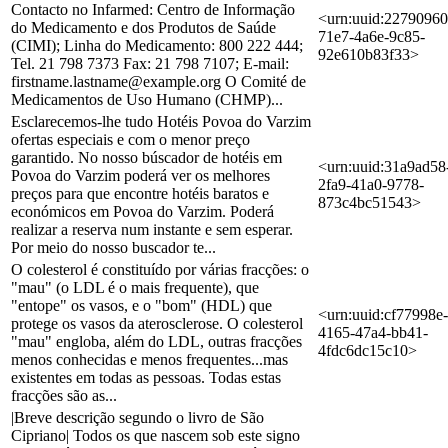
Contacto no Infarmed: Centro de Informação
<urn:uuid:22790960
do Medicamento e dos Produtos de Saúde
71e7-4a6e-9c85-
(CIMI); Linha do Medicamento: 800 222 444;
92e610b83f33>
Tel. 21 798 7373 Fax: 21 798 7107; E-mail:
firstname.lastname@example.org O Comité de
Medicamentos de Uso Humano (CHMP)...
Esclarecemos-lhe tudo Hotéis Povoa do Varzim
ofertas especiais e com o menor preço
garantido. No nosso búscador de hotéis em
<urn:uuid:31a9ad58
Povoa do Varzim poderá ver os melhores
2fa9-41a0-9778-
preços para que encontre hotéis baratos e
873c4bc51543>
económicos em Povoa do Varzim. Poderá
realizar a reserva num instante e sem esperar.
Por meio do nosso buscador te...
O colesterol é constituído por várias fracções: o
"mau" (o LDL é o mais frequente), que
"entope" os vasos, e o "bom" (HDL) que
<urn:uuid:cf77998e-
protege os vasos da aterosclerose. O colesterol
4165-47a4-bb41-
"mau" engloba, além do LDL, outras fracções
4fdc6dc15c10>
menos conhecidas e menos frequentes...mas
existentes em todas as pessoas. Todas estas
fracções são as...
|Breve descrição segundo o livro de São
Cipriano| Todos os que nascem sob este signo