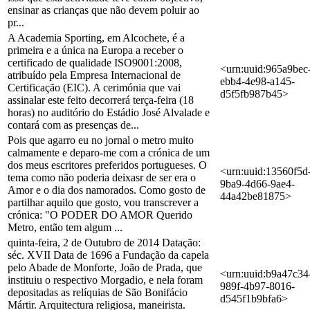
ensinar as crianças que não devem poluir ao
pr...
A Academia Sporting, em Alcochete, é a
primeira e a única na Europa a receber o
certificado de qualidade ISO9001:2008,
<urn:uuid:965a9bec
atribuído pela Empresa Internacional de
ebb4-4e98-a145-
Certificação (EIC). A cerimónia que vai
d5f5fb987b45>
assinalar este feito decorrerá terça-feira (18
horas) no auditório do Estádio José Alvalade e
contará com as presenças de...
Pois que agarro eu no jornal o metro muito
calmamente e deparo-me com a crónica de um
dos meus escritores preferidos portugueses. O
<urn:uuid:13560f5d
tema como não poderia deixasr de ser era o
9ba9-4d66-9ae4-
Amor e o dia dos namorados. Como gosto de
44a42be81875>
partilhar aquilo que gosto, vou transcrever a
crónica: "O PODER DO AMOR Querido
Metro, então tem algum ...
quinta-feira, 2 de Outubro de 2014 Datação:
séc. XVII Data de 1696 a Fundação da capela
pelo Abade de Monforte, João de Prada, que
<urn:uuid:b9a47c34
instituiu o respectivo Morgadio, e nela foram
989f-4b97-8016-
depositadas as relíquias de São Bonifácio
d545f1b9bfa6>
Mártir. Arquitectura religiosa, maneirista.