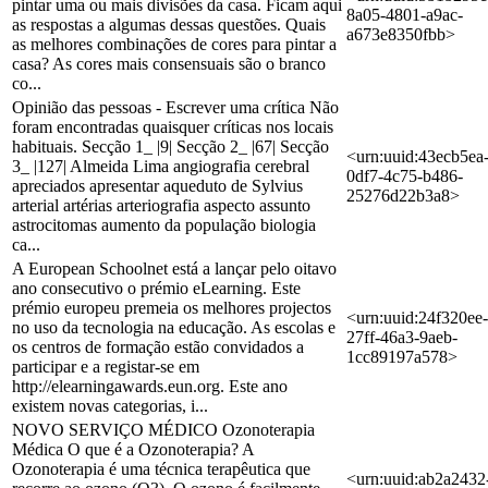
pintar uma ou mais divisões da casa. Ficam aqui
8a05-4801-a9ac-
as respostas a algumas dessas questões. Quais
a673e8350fbb>
as melhores combinações de cores para pintar a
casa? As cores mais consensuais são o branco
co...
Opinião das pessoas - Escrever uma crítica Não
foram encontradas quaisquer críticas nos locais
habituais. Secção 1_ |9| Secção 2_ |67| Secção
<urn:uuid:43ecb5ea
3_ |127| Almeida Lima angiografia cerebral
0df7-4c75-b486-
apreciados apresentar aqueduto de Sylvius
25276d22b3a8>
arterial artérias arteriografia aspecto assunto
astrocitomas aumento da população biologia
ca...
A European Schoolnet está a lançar pelo oitavo
ano consecutivo o prémio eLearning. Este
prémio europeu premeia os melhores projectos
<urn:uuid:24f320ee-
no uso da tecnologia na educação. As escolas e
27ff-46a3-9aeb-
os centros de formação estão convidados a
1cc89197a578>
participar e a registar-se em
http://elearningawards.eun.org. Este ano
existem novas categorias, i...
NOVO SERVIÇO MÉDICO Ozonoterapia
Médica O que é a Ozonoterapia? A
Ozonoterapia é uma técnica terapêutica que
<urn:uuid:ab2a2432