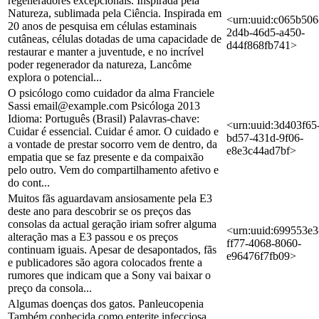
regeneradores excepcionais. Inspirada pela
Natureza, sublimada pela Ciência. Inspirada em
<urn:uuid:c065b506
20 anos de pesquisa em células estaminais
2d4b-46d5-a450-
cutâneas, células dotadas de uma capacidade de
d44f868fb741>
restaurar e manter a juventude, e no incrível
poder regenerador da natureza, Lancôme
explora o potencial...
O psicólogo como cuidador da alma Franciele
Sassi email@example.com Psicóloga 2013
Idioma: Português (Brasil) Palavras-chave:
<urn:uuid:3d403f65
Cuidar é essencial. Cuidar é amor. O cuidado e
bd57-431d-9f06-
a vontade de prestar socorro vem de dentro, da
e8e3c44ad7bf>
empatia que se faz presente e da compaixão
pelo outro. Vem do compartilhamento afetivo e
do cont...
Muitos fãs aguardavam ansiosamente pela E3
deste ano para descobrir se os preços das
consolas da actual geração iriam sofrer alguma
<urn:uuid:699553e3
alteração mas a E3 passou e os preços
ff77-4068-8060-
continuam iguais. Apesar de desapontados, fãs
e96476f7fb09>
e publicadores são agora colocados frente a
rumores que indicam que a Sony vai baixar o
preço da consola...
Algumas doenças dos gatos. Panleucopenia
Também conhecida como enterite infecciosa