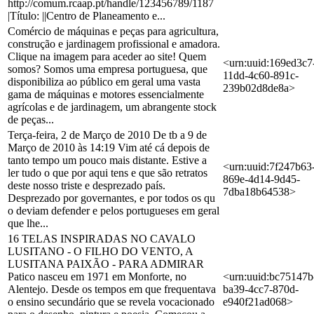
http://comum.rcaap.pt/handle/123456789/1187
|Título: ||Centro de Planeamento e...
Comércio de máquinas e peças para agricultura,
construção e jardinagem profissional e amadora.
Clique na imagem para aceder ao site! Quem
<urn:uuid:169ed3c7
somos? Somos uma empresa portuguesa, que
11dd-4c60-891c-
disponibiliza ao público em geral uma vasta
239b02d8de8a>
gama de máquinas e motores essencialmente
agrícolas e de jardinagem, um abrangente stock
de peças...
Terça-feira, 2 de Março de 2010 De tb a 9 de
Março de 2010 às 14:19 Vim até cá depois de
tanto tempo um pouco mais distante. Estive a
<urn:uuid:7f247b63
ler tudo o que por aqui tens e que são retratos
869e-4d14-9d45-
deste nosso triste e desprezado país.
7dba18b64538>
Desprezado por governantes, e por todos os qu
o deviam defender e pelos portugueses em geral
que lhe...
16 TELAS INSPIRADAS NO CAVALO
LUSITANO - O FILHO DO VENTO, A
LUSITANA PAIXÃO - PARA ADMIRAR
Patico nasceu em 1971 em Monforte, no
<urn:uuid:bc75147b
Alentejo. Desde os tempos em que frequentava
ba39-4cc7-870d-
o ensino secundário que se revela vocacionado
e940f21ad068>