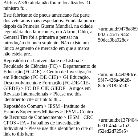
Airbus A330 ainda não foram localizados. O
ministro fr...
Este fabricante de pneus americano faz parte
dos veteranos mais respeitados. Fundada pouco
depois da Primeira Guerra Mundial, na cidade
<urn:uuid:9478a869
legendária dos fabricantes, em Akron, Ohio, a
bd25-45d5-9465-
General Tire foi a primeira a pensar na
50dea9ba928c>
introdução do pneu suplente. Não existe um
único segmento de mercado em que a marca
não esteja pre...
Repositório da Universidade de Lisboa >
Faculdade de Ciências (FC) > Departamento de
Educação (FC-DE) > Centro de Investigação
<urn:uuid:4e09fdce-
em Educação (FC-DE-CIE) > GI Educação,
9f47-426a-8628-
Desenvolvimento e Formação (FC-DE-CIE-
8cfc79182b50>
GIEDF) > FC-DE-CIE-GIEDF - Artigos em
Revistas Internacionais > Please use this
identifier to cite or link to th...
Repositório Comum > IESM - Instituto de
Estudos Superiores Militares > IESM - Centro
de Recursos de Conhecimento > IESM - CRC -
<urn:uuid:e137f404
CPOS - FA - Trabalhos de Investigação
be01-4b4c-a1a2-
Individual > Please use this identifier to cite or
f52ed2d725e5>
link to this item: