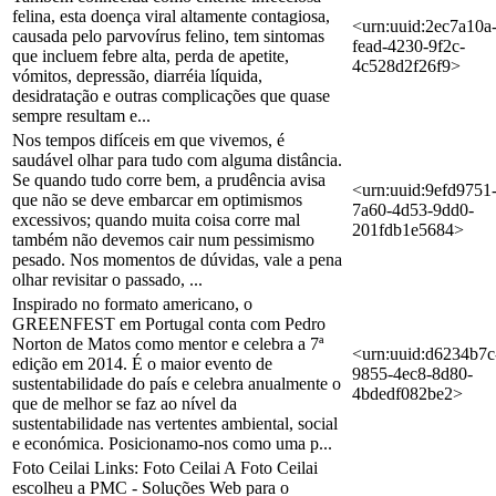
felina, esta doença viral altamente contagiosa,
<urn:uuid:2ec7a10a
causada pelo parvovírus felino, tem sintomas
fead-4230-9f2c-
que incluem febre alta, perda de apetite,
4c528d2f26f9>
vómitos, depressão, diarréia líquida,
desidratação e outras complicações que quase
sempre resultam e...
Nos tempos difíceis em que vivemos, é
saudável olhar para tudo com alguma distância.
Se quando tudo corre bem, a prudência avisa
<urn:uuid:9efd9751
que não se deve embarcar em optimismos
7a60-4d53-9dd0-
excessivos; quando muita coisa corre mal
201fdb1e5684>
também não devemos cair num pessimismo
pesado. Nos momentos de dúvidas, vale a pena
olhar revisitar o passado, ...
Inspirado no formato americano, o
GREENFEST em Portugal conta com Pedro
Norton de Matos como mentor e celebra a 7ª
<urn:uuid:d6234b7c
edição em 2014. É o maior evento de
9855-4ec8-8d80-
sustentabilidade do país e celebra anualmente o
4bdedf082be2>
que de melhor se faz ao nível da
sustentabilidade nas vertentes ambiental, social
e económica. Posicionamo-nos como uma p...
Foto Ceilai Links: Foto Ceilai A Foto Ceilai
escolheu a PMC - Soluções Web para o