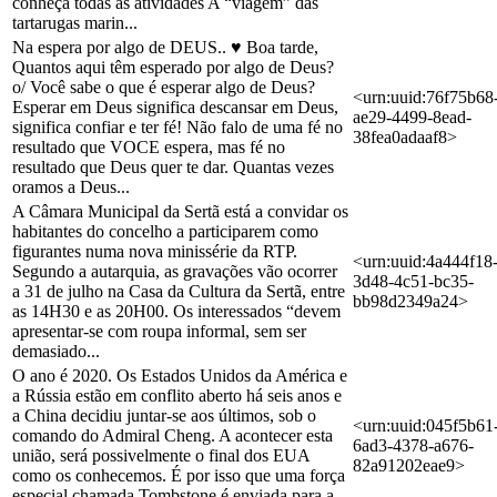
conheça todas as atividades A “viagem” das
tartarugas marin...
Na espera por algo de DEUS.. ♥ Boa tarde,
Quantos aqui têm esperado por algo de Deus?
o/ Você sabe o que é esperar algo de Deus?
<urn:uuid:76f75b68
Esperar em Deus significa descansar em Deus,
ae29-4499-8ead-
significa confiar e ter fé! Não falo de uma fé no
38fea0adaaf8>
resultado que VOCE espera, mas fé no
resultado que Deus quer te dar. Quantas vezes
oramos a Deus...
A Câmara Municipal da Sertã está a convidar os
habitantes do concelho a participarem como
figurantes numa nova minissérie da RTP.
<urn:uuid:4a444f18
Segundo a autarquia, as gravações vão ocorrer
3d48-4c51-bc35-
a 31 de julho na Casa da Cultura da Sertã, entre
bb98d2349a24>
as 14H30 e as 20H00. Os interessados “devem
apresentar-se com roupa informal, sem ser
demasiado...
O ano é 2020. Os Estados Unidos da América e
a Rússia estão em conflito aberto há seis anos e
a China decidiu juntar-se aos últimos, sob o
<urn:uuid:045f5b61
comando do Admiral Cheng. A acontecer esta
6ad3-4378-a676-
união, será possivelmente o final dos EUA
82a91202eae9>
como os conhecemos. É por isso que uma força
especial chamada Tombstone é enviada para a