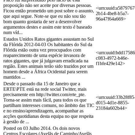
proposição não ser aceite por diversas pessoas.
<urn:uuid:a5879767
Ficou então prometido um post sobre o assunto,
2b14-4be8-b5a7-
que aqui segue. Note-se que eu não sou tão
96a47f64a669>
bom quanto gostaria de ser a desenvolver
argumentos destes e assim este texto é baseado
num víd...
Estados Unidos Ratos gigantes assustam no Sul
da Flórida 2012-04-03 Os habitantes do Sul da
Flórida estão outra vez preocupados com
<urn:uuid:bdd17586
reaparecimento de uma espécie invasora de
c083-4972-b46e-
ratos gigantes, que já julgavam erradicada na
f1bfe429e142>
região. Estes animais terão sido trazidos por um
homem desde a África Ocidental para serem
mantidos ...
Desde o passado dia 15 de Janeiro que a
ERTE\PTE está na rede social Twitter, mais
precisamente em http://twitter.com/erte_pte.
<urn:uuid:33b28f85
Torna-se assim mais fácil, para todos os que
d015-4d1e-8855-
partilham interesses comuns, no âmbito das TIC
23184a602b44>
e no ensino/aprendizagem, acompanhar as
acções quotidianas desta equipa no que respeita
à gestão de ...
Posted on 03 Julho 2014. Os dois novos
Centros Escolares (Avelãs de Caminho/Avelãs