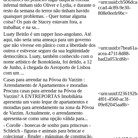
<urn:uuid:cb506dca
infernal tinham sido Oliver e Lydia, e durante o
ccad-4c89-9e30-
resto da semana do terror não tinham havido
808e0eefe9bc>
quaisquer problemas. - Quer tomar alguma
coisa? Os pais de Stacey estavam fora, a
trabalhar, e na sa...
Luaty Beirão é um rapper luso-angolano. Até
aqui, não seria uma ameaça para um governo
que não vivesse em pânico com a liberdade dos
<urn:uuid:e7bea61a
outros e estivesse seguro da sua legitimidade
acea-471f-8d88-
democrática. Luaty, também conhecido com o
bad2a053cd6b>
nome artístico de Ikonoklasta, foi detido, a 12
de Junho, à chegada do Aeroporto de Lisboa
com um ...
Casas para arrendar na Póvoa do Varzim :
Arrendamento de Apartamentos e moradias
Procura casas para arrendar na Póvoa de
<urn:uuid:f236192b
Varzim? A ENTREPORTAS Imobiliária
4f01-4560-ac3f-
apresenta um vasto leque de apartamentos e
09e82045aa8b>
moradias para arrendamento na zona da Póvoa
de Varzim. Actualmente, o arrendamento
apresenta-se como uma opção válida para...
- Corolle - bonecas de sonho para princesas -
Schleich - figuras e animais para brincar e
colecionar - Bruder - máquinas de construção,