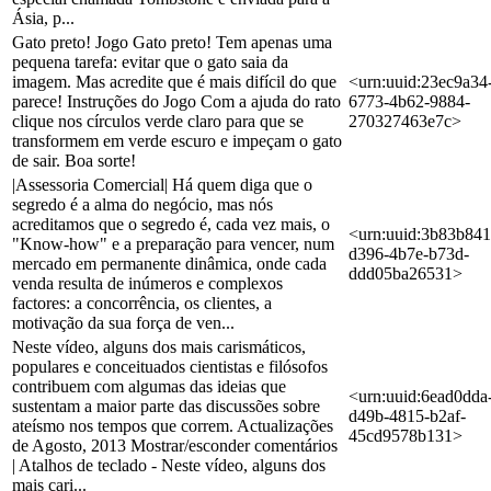
Ásia, p...
Gato preto! Jogo Gato preto! Tem apenas uma
pequena tarefa: evitar que o gato saia da
imagem. Mas acredite que é mais difícil do que
<urn:uuid:23ec9a34
parece! Instruções do Jogo Com a ajuda do rato
6773-4b62-9884-
clique nos círculos verde claro para que se
270327463e7c>
transformem em verde escuro e impeçam o gato
de sair. Boa sorte!
|Assessoria Comercial| Há quem diga que o
segredo é a alma do negócio, mas nós
acreditamos que o segredo é, cada vez mais, o
<urn:uuid:3b83b841
"Know-how" e a preparação para vencer, num
d396-4b7e-b73d-
mercado em permanente dinâmica, onde cada
ddd05ba26531>
venda resulta de inúmeros e complexos
factores: a concorrência, os clientes, a
motivação da sua força de ven...
Neste vídeo, alguns dos mais carismáticos,
populares e conceituados cientistas e filósofos
contribuem com algumas das ideias que
<urn:uuid:6ead0dda
sustentam a maior parte das discussões sobre
d49b-4815-b2af-
ateísmo nos tempos que correm. Actualizações
45cd9578b131>
de Agosto, 2013 Mostrar/esconder comentários
| Atalhos de teclado - Neste vídeo, alguns dos
mais cari...