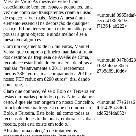
Mesa de Vidro As mesas de vidro ficam
especialmente bem em espaços pequenos, uma
vez que como são transparentes criam a ilusão
<urn:uuid:0965adaf-
de espaço. » Ver mais.. Mesa A mesa é um
eecc-4136-9e9e-
elemento essencial na decoração de qualquer
f713644ab222>
espaço. É bom ter sempre à mão um sitio para
pousar algum objecto, e ainda melhor é se a
mesa tiver algum es...
Com um orçamento de 55 mil euros, Manuel
Veiga, que cumpre o primeiro mandato à frente
dos destinos da freguesia de Avelãs de Cima,
<urn:uuid:047b8d23
reconhece estar limitado em matéria de obras a
1682-4c6e-86da-
realizar: “relativamente a 2011, recebemos
27b5d69af0d6>
menos 2862 euros, mas comparando a 2010, o
nosso FEF reduz em 8290 euros”, diz, dando
conta que, f...
Claro que conhece, vê-se o Bolo da Teixeira em
festas e romarias por todo o país. Não sabia por
certo, é que ele tem origem no nosso Concelho,
<urn:uuid:77e61aa6
principalmente na freguesia que dá o nome ao
f0ff-428b-8d60-
Bolo, a Teixeira. Este bolo, tal como todas as
add52f4da052>
receitas de doces tradicionais, embora se saiba a
receita, pois esta existe em todo o...
Absolue, uma colecção de tratamentos