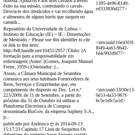
floresta. Ajuda-os e aos seus cavalos a terem
1395-4e96-8149-
êxito na sua missão, controlando o cavalo.
ed333836d277>
Desvia-te dos obstáculos e vai recolhendo água
e alimentos de alguns barris que surgem no
caminh...
Repositório da Universidade de Lisboa >
Instituto de Educação (IE) > IE - Dissertações
de Mestrado > Please use this identifier to cite
<urn:uuid:16e43f3f-
or link to this item:
f049-4a63-9b42-
http://hdl.handle.net/10451/2957 |Título: ||A
f44c992d9f77>
formação para a responsabilidade em
enfermagem| |Autor: ||Gomes, Joaquim Manuel
Freire, 1959-| |Orientador: ||...
Assim, a Câmara Municipal de Sesimbra
comunica aos seus habituais Fornecedores de
Bens, Serviços e Empreitadas que, em
cumprimento do disposto no Dec. Lei n.º
<urn:uuid:33f30e13
223/2009, de 11 de Setembro, a partir do
0e53-4a33-967f-
próximo dia 31 de Outubro irá utilizar a
6c5e1dfc5a1d>
Plataforma Electrónica de Compras
denominada BizGov, da empresa Saphety S.A.,
p...
publicado por Andrusca ღ às 2014-09-13
15:17:23 Capítulo 17 Lista de Suspeitos Os
detentores do primeiro lugar daquela corrida