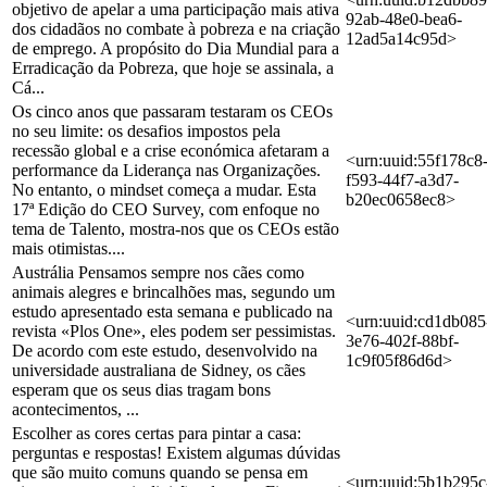
objetivo de apelar a uma participação mais ativa
92ab-48e0-bea6-
dos cidadãos no combate à pobreza e na criação
12ad5a14c95d>
de emprego. A propósito do Dia Mundial para a
Erradicação da Pobreza, que hoje se assinala, a
Cá...
Os cinco anos que passaram testaram os CEOs
no seu limite: os desafios impostos pela
recessão global e a crise económica afetaram a
<urn:uuid:55f178c8
performance da Liderança nas Organizações.
f593-44f7-a3d7-
No entanto, o mindset começa a mudar. Esta
b20ec0658ec8>
17ª Edição do CEO Survey, com enfoque no
tema de Talento, mostra-nos que os CEOs estão
mais otimistas....
Austrália Pensamos sempre nos cães como
animais alegres e brincalhões mas, segundo um
estudo apresentado esta semana e publicado na
<urn:uuid:cd1db085
revista «Plos One», eles podem ser pessimistas.
3e76-402f-88bf-
De acordo com este estudo, desenvolvido na
1c9f05f86d6d>
universidade australiana de Sidney, os cães
esperam que os seus dias tragam bons
acontecimentos, ...
Escolher as cores certas para pintar a casa:
perguntas e respostas! Existem algumas dúvidas
que são muito comuns quando se pensa em
<urn:uuid:5b1b295c