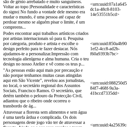
são de génio arrebatado e muito sanguíneos.
<urn:uuid:07a1a645
Voltar ao topo |Personalidade e características
dc1a-48c8-8103-
do signo| No fundo a vontade dele mesmo era
14e53551b5cd>
mudar o mundo, é uma pessoa até capaz de
perdoar mesmo se alguém pisar o limite, é um
compreens...
Podes encontrar aqui trabalhos artísticos criados
por artistas internacionais só para ti. Pesquisa
por categoria, produto e artista e escolhe o
<urn:uuid:850a4b90
design perfeito para te fazer destacar. Nós
1ef2-4cc8-ad2b-
ajudamos-te a personalizar.Impressão com
f60a9393b7bc>
tecnologia alienígena e alma humana. Cria o teu
design no nosso Atelier e vê como os teus p...
"As pessoas estão aqui mais por precaução e
não porque tenhamos muitas casas atingidas
aqui em São Vicente", revelou aos jornalistas,
<urn:uuid:088250d5
no local, o secretário regional dos Assuntos
84f7-468f-9a3a-
Sociais, Francisco Ramos. O secretário, que
41bccd7335dd>
detém também o pelouro da Protecção Civil,
adiantou que o ribeiro onde ocorreu o
transbordo de ág...
Atravessar a floresta sem alimentos e sem água
é uma tarefa árdua e complicada. Os dois
personagens deste jogo vão ter de atravessar a
<urn:uuid:4a25639c