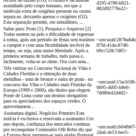
recorre ao ozono (O3). O ozono é facilmente
d295-4788-b821-
assimilado pelo corpo humano, em que a
882d92779a22>
molécula extra de oxigénio presente no ozono
separa-se, deixando apenas o oxigénio (O2).
Esta separação permite, em simultâneo, ...
Saltar para: Posts [1], Pesquisa e Arquivos [2]
Todas sentem na pele a dificuldade de regressar
à rotina, após um período de férias sem horários
<urn:uuid:2878a84b
a cumprir e com uma flexibilidade incrível de
87fd-41da-8748-
tempo, ou seja, uma maior liberdade. Após a
b9cc528c7d85>
primeira semana de trabalho, tudo passa e,
facilmente, volta-se ao ritmo. Ora com uma...
Três vitórias no Concurso Nacional de Vilas e
Cidades Floridas e a obtenção de duas
medalhas - uma de bronze e outra de prata - no
<urn:uuid:15acb5f8-
concurso das Vilas e Cidades mais Floridas da
6b95-4d05-b8e0-
Europa (1999 e 2000), são títulos que elegem
7d080ed2d482>
Ponte de Lima como um destino obrigatório
para os apreciadores dos espaços verdes. O
aproveitament...
Assinatura digital. Negócios Primeiro Esta
notícia é exclusiva e reservada a assinantes Um
ano depois, confiança dos mercados continua
<urn:uuid:cb04fb07
por reconquistar Comissário Olli Rehn diz que
2da6-4e53-bee5-
a Europa deve preparar-se para ajudar Portugal