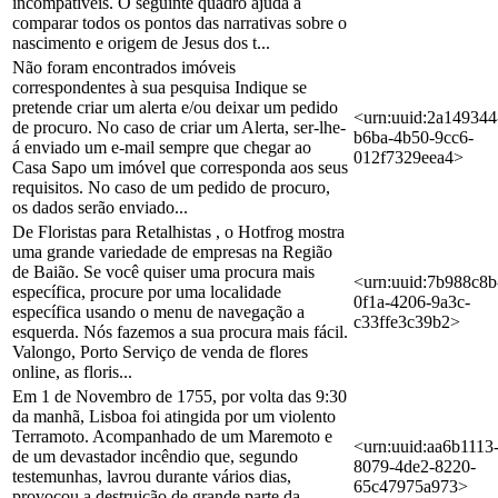
incompatíveis. O seguinte quadro ajuda a
comparar todos os pontos das narrativas sobre o
nascimento e origem de Jesus dos t...
Não foram encontrados imóveis
correspondentes à sua pesquisa Indique se
pretende criar um alerta e/ou deixar um pedido
<urn:uuid:2a149344
de procuro. No caso de criar um Alerta, ser-lhe-
b6ba-4b50-9cc6-
á enviado um e-mail sempre que chegar ao
012f7329eea4>
Casa Sapo um imóvel que corresponda aos seus
requisitos. No caso de um pedido de procuro,
os dados serão enviado...
De Floristas para Retalhistas , o Hotfrog mostra
uma grande variedade de empresas na Região
de Baião. Se você quiser uma procura mais
<urn:uuid:7b988c8b
específica, procure por uma localidade
0f1a-4206-9a3c-
específica usando o menu de navegação a
c33ffe3c39b2>
esquerda. Nós fazemos a sua procura mais fácil.
Valongo, Porto Serviço de venda de flores
online, as floris...
Em 1 de Novembro de 1755, por volta das 9:30
da manhã, Lisboa foi atingida por um violento
Terramoto. Acompanhado de um Maremoto e
<urn:uuid:aa6b1113
de um devastador incêndio que, segundo
8079-4de2-8220-
testemunhas, lavrou durante vários dias,
65c47975a973>
provocou a destruição de grande parte da