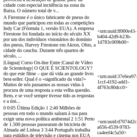
cidade com especial incidência na zona da
Baixa. O número total de v...
A Firestone é o único fabricante de pneus do
mundo que participou em todas as competições
Indy Car (Fórmula 1, versão EUA). A empresa
<urn:uuid:ff000e43-
Firestone foi fundada no início do século XX
b404-42d9-b23b-
por um dos indivíduos visionários do domínio
1d783c009b00>
dos pneus, Harvey Firestone em Akron, Ohio, a
cidade do cauchu. Durante três quartos de
século, ...
|Língua|| Curso On-line Entre |Canal de Vídeo
de Scientology| O QUE É SCIENTOLOGY?
do que este filme – que dá vida ao grande livro
<urn:uuid:37e6ea97
best-seller. Qual é o «significado da vida?»
1ccf-4192-add1-
Muitos de nós passamos as nossas vidas à
4f763c80dcc0>
procura de uma resposta a esta velha questão.
Bem, e se você sempre tivesse tido as respostas
e a úni...
0 0:05 Última Edição 1 2:40 Milhões de
pessoas em todo o mundo saíram à rua para
exigir uma nova política ambiental 2 1:51 Perto
<urn:uuid:d7074d2c
de 1.500 pessoas passearam de bicicleta de
a656-4539-9783-
Almada até Lisboa 3 3:44 Português trabalha
ca4eef4c5a50>
para estúdios de televisão e cinema nos EUA