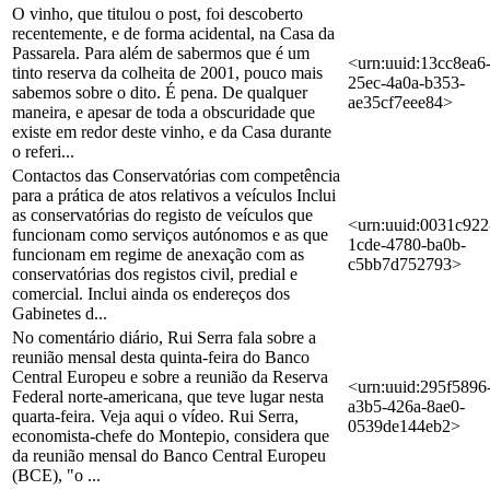
O vinho, que titulou o post, foi descoberto
recentemente, e de forma acidental, na Casa da
Passarela. Para além de sabermos que é um
<urn:uuid:13cc8ea6
tinto reserva da colheita de 2001, pouco mais
25ec-4a0a-b353-
sabemos sobre o dito. É pena. De qualquer
ae35cf7eee84>
maneira, e apesar de toda a obscuridade que
existe em redor deste vinho, e da Casa durante
o referi...
Contactos das Conservatórias com competência
para a prática de atos relativos a veículos Inclui
as conservatórias do registo de veículos que
<urn:uuid:0031c922
funcionam como serviços autónomos e as que
1cde-4780-ba0b-
funcionam em regime de anexação com as
c5bb7d752793>
conservatórias dos registos civil, predial e
comercial. Inclui ainda os endereços dos
Gabinetes d...
No comentário diário, Rui Serra fala sobre a
reunião mensal desta quinta-feira do Banco
Central Europeu e sobre a reunião da Reserva
<urn:uuid:295f5896
Federal norte-americana, que teve lugar nesta
a3b5-426a-8ae0-
quarta-feira. Veja aqui o vídeo. Rui Serra,
0539de144eb2>
economista-chefe do Montepio, considera que
da reunião mensal do Banco Central Europeu
(BCE), "o ...