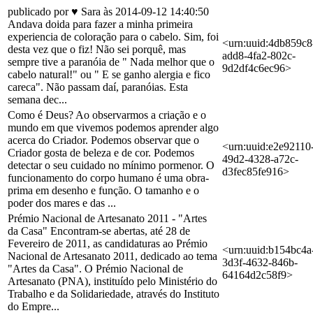
publicado por ♥ Sara às 2014-09-12 14:40:50
Andava doida para fazer a minha primeira
experiencia de coloração para o cabelo. Sim, foi
<urn:uuid:4db859c8
desta vez que o fiz! Não sei porquê, mas
add8-4fa2-802c-
sempre tive a paranóia de " Nada melhor que o
9d2df4c6ec96>
cabelo natural!" ou " E se ganho alergia e fico
careca". Não passam daí, paranóias. Esta
semana dec...
Como é Deus? Ao observarmos a criação e o
mundo em que vivemos podemos aprender algo
acerca do Criador. Podemos observar que o
<urn:uuid:e2e92110
Criador gosta de beleza e de cor. Podemos
49d2-4328-a72c-
detectar o seu cuidado no mínimo pormenor. O
d3fec85fe916>
funcionamento do corpo humano é uma obra-
prima em desenho e função. O tamanho e o
poder dos mares e das ...
Prémio Nacional de Artesanato 2011 - "Artes
da Casa" Encontram-se abertas, até 28 de
Fevereiro de 2011, as candidaturas ao Prémio
<urn:uuid:b154bc4a
Nacional de Artesanato 2011, dedicado ao tema
3d3f-4632-846b-
"Artes da Casa". O Prémio Nacional de
64164d2c58f9>
Artesanato (PNA), instituído pelo Ministério do
Trabalho e da Solidariedade, através do Instituto
do Empre...