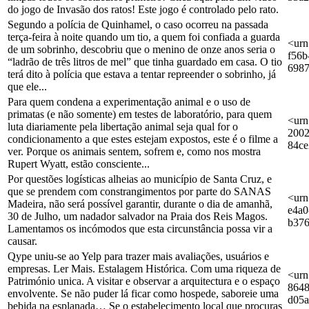
do jogo de Invasão dos ratos! Este jogo é controlado pelo rato.
Segundo a polícia de Quinhamel, o caso ocorreu na passada
terça-feira à noite quando um tio, a quem foi confiada a guarda
<urn
de um sobrinho, descobriu que o menino de onze anos seria o
f56b
“ladrão de três litros de mel” que tinha guardado em casa. O tio
698
terá dito à polícia que estava a tentar repreender o sobrinho, já
que ele...
Para quem condena a experimentação animal e o uso de
primatas (e não somente) em testes de laboratório, para quem
<urn
luta diariamente pela libertação animal seja qual for o
2002
condicionamento a que estes estejam expostos, este é o filme a
84c
ver. Porque os animais sentem, sofrem e, como nos mostra
Rupert Wyatt, estão consciente...
Por questões logísticas alheias ao município de Santa Cruz, e
que se prendem com constrangimentos por parte do SANAS
<urn
Madeira, não será possível garantir, durante o dia de amanhã,
e4a0
30 de Julho, um nadador salvador na Praia dos Reis Magos.
b376
Lamentamos os incómodos que esta circunstância possa vir a
causar.
Qype uniu-se ao Yelp para trazer mais avaliações, usuários e
empresas. Ler Mais. Estalagem Histórica. Com uma riqueza de
<urn
Património unica. A visitar e observar a arquitectura e o espaço
8648
envolvente. Se não puder lá ficar como hospede, saboreie uma
d05
bebida na esplanada… Se o estabelecimento local que procuras