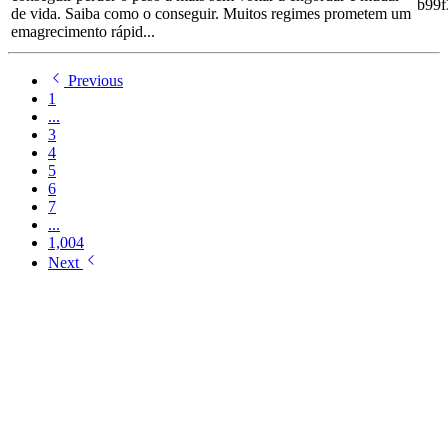
b99
de vida. Saiba como o conseguir. Muitos regimes prometem um
emagrecimento rápid...
Previous
1
...
3
4
5
6
7
...
1,004
Next