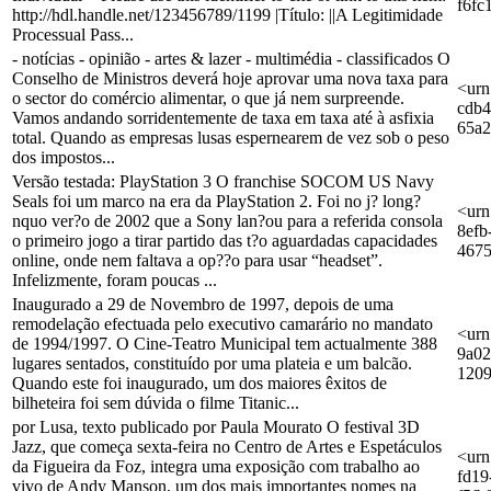
f6fc
http://hdl.handle.net/123456789/1199 |Título: ||A Legitimidade
Processual Pass...
- notícias - opinião - artes & lazer - multimédia - classificados O
Conselho de Ministros deverá hoje aprovar uma nova taxa para
<urn
o sector do comércio alimentar, o que já nem surpreende.
cdb4
Vamos andando sorridentemente de taxa em taxa até à asfixia
65a
total. Quando as empresas lusas espernearem de vez sob o peso
dos impostos...
Versão testada: PlayStation 3 O franchise SOCOM US Navy
Seals foi um marco na era da PlayStation 2. Foi no j? long?
<urn
nquo ver?o de 2002 que a Sony lan?ou para a referida consola
8efb
o primeiro jogo a tirar partido das t?o aguardadas capacidades
467
online, onde nem faltava a op??o para usar “headset”.
Infelizmente, foram poucas ...
Inaugurado a 29 de Novembro de 1997, depois de uma
remodelação efectuada pelo executivo camarário no mandato
<urn
de 1994/1997. O Cine-Teatro Municipal tem actualmente 388
9a02
lugares sentados, constituído por uma plateia e um balcão.
120
Quando este foi inaugurado, um dos maiores êxitos de
bilheteira foi sem dúvida o filme Titanic...
por Lusa, texto publicado por Paula Mourato O festival 3D
Jazz, que começa sexta-feira no Centro de Artes e Espetáculos
<urn
da Figueira da Foz, integra uma exposição com trabalho ao
fd19
vivo de Andy Manson, um dos mais importantes nomes na