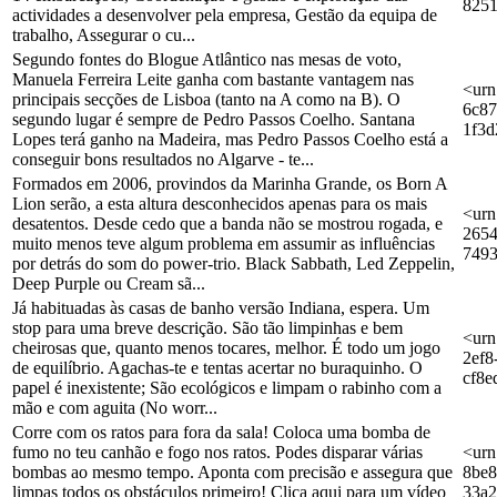
825
actividades a desenvolver pela empresa, Gestão da equipa de
trabalho, Assegurar o cu...
Segundo fontes do Blogue Atlântico nas mesas de voto,
Manuela Ferreira Leite ganha com bastante vantagem nas
<urn
principais secções de Lisboa (tanto na A como na B). O
6c87
segundo lugar é sempre de Pedro Passos Coelho. Santana
1f3
Lopes terá ganho na Madeira, mas Pedro Passos Coelho está a
conseguir bons resultados no Algarve - te...
Formados em 2006, provindos da Marinha Grande, os Born A
Lion serão, a esta altura desconhecidos apenas para os mais
<urn
desatentos. Desde cedo que a banda não se mostrou rogada, e
2654
muito menos teve algum problema em assumir as influências
749
por detrás do som do power-trio. Black Sabbath, Led Zeppelin,
Deep Purple ou Cream sã...
Já habituadas às casas de banho versão Indiana, espera. Um
stop para uma breve descrição. São tão limpinhas e bem
<urn
cheirosas que, quanto menos tocares, melhor. É todo um jogo
2ef8
de equilíbrio. Agachas-te e tentas acertar no buraquinho. O
cf8e
papel é inexistente; São ecológicos e limpam o rabinho com a
mão e com aguita (No worr...
Corre com os ratos para fora da sala! Coloca uma bomba de
fumo no teu canhão e fogo nos ratos. Podes disparar várias
<urn
bombas ao mesmo tempo. Aponta com precisão e assegura que
8be8
limpas todos os obstáculos primeiro! Clica aqui para um vídeo
33a2