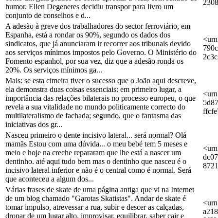
230
humor. Ellen Degeneres decidiu transpor para livro um
conjunto de conselhos e d...
A adesão à greve dos trabalhadores do sector ferroviário, em
Espanha, está a rondar os 90%, segundo os dados dos
<urn
sindicatos, que já anunciaram ir recorrer aos tribunais devido
790c
aos serviços mínimos impostos pelo Governo. O Ministério do
2c3
Fomento espanhol, por sua vez, diz que a adesão ronda os
20%. Os serviços mínimos ga...
Mais: se esta cimeira tiver o sucesso que o João aqui descreve,
ela demonstra duas coisas essenciais: em primeiro lugar, a
<urn
importância das relações bilaterais no processo europeu, o que
5d87
revela a sua vitalidade no mundo politicamente correcto do
ffcf
multilateralismo de fachada; segundo, que o fantasma das
iniciativas dos gr...
Nasceu primeiro o dente incisivo lateral... será normal? Olá
mamãs Estou com uma dúvida... o meu bebé tem 5 meses e
<urn
meio e hoje na creche repararam que lhe está a nascer um
dc07
dentinho. até aqui tudo bem mas o dentinho que nasceu é o
872
incisivo lateral inferior e não é o central como é normal. Será
que aconteceu a algum dos...
Várias frases de skate de uma página antiga que vi na Internet
de um blog chamado "Garotas Skatistas". Andar de skate é
<urn
tomar impulso, atrevessar a rua, subir e descer as calçadas,
a218
dropar de um lugar alto, improvisar, equilibrar, saber cair e