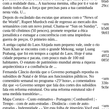
bfad
com a realidade dura... A tua/nossa menina, olha por ti e vai-te
29cc
dando todos dias a força que precisas para a tua caminhada
nesta vida. U...
Depois do escândalo das escutas que arrasou com o “News of
the World”, Rupert Murdoch está de regresso ao mercado dos
<urn
semanários com um novo jornal. Chama-se “Sun on Sunday”,
b5d6
custa 60 cêntimos (50 pences), promete respeitar a ética
9b9
jornalística e esmagar a concorrência com uma impiedosa
guerra de preços. O primeiro núm...
A antiga capital do Laos Alojada num pequeno vale, onde o rio
Nam Khan se encontra com o grande Mekong, surge Luang
<urn
Prabang, que foi em tempos a capital do Laos. Hoje é uma
4952
cidade pequena e pacata, com pouco mais de 100 mil
085f
habitantes. O estatuto de património mundial atesta a riqueza
arquitectónica e a confluência de ...
Fernanda Câncio duvida que o Governo português reponha os
subsídios de Natal e de férias aos funcionários públicos. No
<urn
comentário semanal no programa «25ª hora», a comentadora
33fe
diz que «o Governo sempre que fala dos cortes dos subsídios
9c0e
fala em reforma estrutural. Ora uma reforma estrutural não é
uma medida transitória»...
Mapa Corsico - Custo estimativo - Portagem | Combustível | -
Tempo - com de auto-estradas - Distância - com de auto-
<urn
estradas - Indemnidade - - Ver esta folha de itinerário Você está