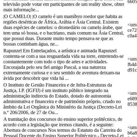
6605
televisão pode votar em participantes de um reality show, obter
mais informaçõe...
|O CAMELO| |O camelo é um mamífero roedor que habita as
regiões desérticas de África, Arábia e Ásia Central. Existem
<urn
duas espécies de camelos: o dromedário ou camelo árabe, que
ce72
tem uma só bossa, e o bactriano, mais comum na Ásia Central,
c0a
que possui duas. Durante muito tempo pensava-se que as
bossas continham água, ne...
Rapunzel Em Entrelaçados, a artística e animada Rapunzel
contenta-se com a sua resguardada vida na torre, entretendo-se
<urn
constantemente com todo o tipo de artes e actividades.
fb4d
Encorajada pelo seu fiel amigo Pascal, a sua natureza
d91
extremamente curiosa e o seu sentido de aventura deixam-na
ávida por descobrir que vida há ...
O Instituto de Gestão Financeira e de Infra-Estruturas da
Justiça, I.P. (IGFIJ) é um instituto público integrado na
<urn
administração indirecta do Estado, dotado de autonomia
e689
administrativa e financeira e de património próprio, criado no
853
âmbito da Lei Orgânica do Ministério da Justiça (Decreto-Lei
n.º 206/2006, de 27 de Ou...
A tramitação dos concursos do ensino superior politécnico, de
acordo com a legislação que iremos citando, é a seguinte:
<urn
Abertura de concursos Nos termos do Estatuto da Carreira do
b6a8
Pessoal Docente do Ensino Superior Politécnico - Decreto-Lei