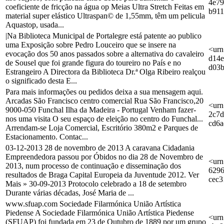
4e79
coeficiente de fricção na água op Meias Ultra Stretch Feitas em
b91
material super elástico Ultraspan© de 1,55mm, têm um pelicula
Aquastop, usada...
|Na Biblioteca Municipal de Portalegre está patente ao publico
uma Exposição sobre Pedro Louceiro que se insere na
<urn
evocação dos 50 anos passados sobre a alternativa do cavaleiro
d14e
de Sousel que foi grande figura do toureiro no País e no
d03
Estrangeiro A Directora da Biblioteca Dr.ª Olga Ribeiro realçou
o significado desta E...
Para mais informações ou pedidos deixa a sua mensagem aqui.
Arcadas São Francisco centro comercial Rua São Francisco,20
<urn
9000-050 Funchal Ilha da Madeira - Portugal Venham fazer-
2c7d
nos uma visita O seu espaço de eleição no centro do Funchal...
cd6a
Arrendam-se Loja Comercial, Escritório 380m2 e Parques de
Estacionamento. Contac...
03-12-2013 28 de novembro de 2013 A caravana Cidadania
Empreendedora passou por Óbidos no dia 28 de Novembro de
<urn
2013, num processo de continuação e disseminação dos
6296
resultados de Braga Capital Europeia da Juventude 2012. Ver
cec3
Mais » 30-09-2013 Protocolo celebrado a 18 de setembro
Durante várias décadas, José Maria de ...
www.sfuap.com Sociedade Filarmónica União Artística
Piedense A Sociedade Filarmónica União Artística Piedense
<urn
(SFUAP) foi fundada em 23 de Outubro de 1889 por um grupo