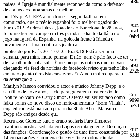
bf8b
países. A Igreja é mundialmente reconhecida como o defensor
de alguns dos programas de melhor...
por DN.pt A UEFA anunciou esta segunda-feira, em
comuicado, que o médio espanhol foi o melhor jogador do
<urn
Euro 2012. Andrés Iniesta, jogador do Barcelona de 28 anos,
5ca1
foi o melhor em campo em três partidas - diante da Itália no
0ab
jogo inaugural da Espanha, na goleada frente à Irlanda e
novamente na final contra a squadra a...
publicado por R. às 2014-07-25 16:29:18 Está a ser uma
semana, para mim, muito penosa. E não, nem é pelo facto de ter
<urn
de trabalhar de sol a sol... É mesmo pelas notícias que me vão
5f93
chegando via feed de notícias do facebook (visto que tenho like
272
em tudo quanto é revista cor-de-rosa!). Ainda mal recuperada
da separação d...
Marilyn Manson convidou o actor e músico Johnny Depp, e o
seu filho de nove anos, Jack, para gravarem uma versão de
<urn
'You're So Vain' de Carly Simon. O tema vai ser editado como
9899
faixa bónus do novo disco do norte-americano "Born Villain",
be3d
cuja edição está marcada para o dia 30 de Abril. Manson e
Depp são amigos desde qu...
Recruta-se Gerente para o grupo seafaris Faro Empresa
maritimo-turistica sediada em Lagos recruta gerente. Descrição
<urn
das funções: Coordenação e gestão de uma frota constituida por
53dd
14 embarcações, Coordenação e gestão e exploração das