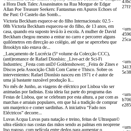
43bc
a Hora Dark Tales: Assassinatos na Rua Morgue de Edgar
27f1
Allan Poe Treasure Seekers: Fantasmas em Apuros Echoes of
the Past: O Castelo das Somb...
Victoria Beckham esquece-se do filho Internacionais: 02.5 -
08h Victoria Beckham esqueceu-se do filho, de 13 anos, em
<urn
casa, quando era suposto levá-lo à escola. A mulher de David
4596
Beckham chegou mesmo a entrar no carro e percorrer alguns
25ca
quilómetros em direcção ao colégio, até que se apercebeu que
Brooklyn não estava de...
_Lançamento de Lucrécia (5º volume da Colecção CCC),
(anti)romance de Rafael Dionísio; _Live-act de Sci-Fi
<urn
Industries; _Festa com unDJ Goldenshower; _Feira de Zines e
3413
Discos pela Associção Chili Com Carne e Thisco. Sobre os
5e3
intervenientes: Rafael Dionísio nasceu em 1971 e é autor de
uma já bastante razoável produção li...
No mês de Junho, as viagens de eléctrico por Lisboa vão ser
animadas por fadistas. Esta ideia faz parte do programa das
<urn
Festas de Lisboa, que se celebram por esta altura, a par com as
b706
marchas e arraiais populares, em que há a tradição de comprar
e285
um manjerico e comer sardinhas. A iniciativa “Fado nos
Eléctricos” decorre...
Luvas Acqua Luvas para natação e treino, feitas de Ultraspan©
ultra elástico nas costas das mãos sendo as palmas em neoprene
<urn
liso rugoso, com película entre dedos para aumentar o