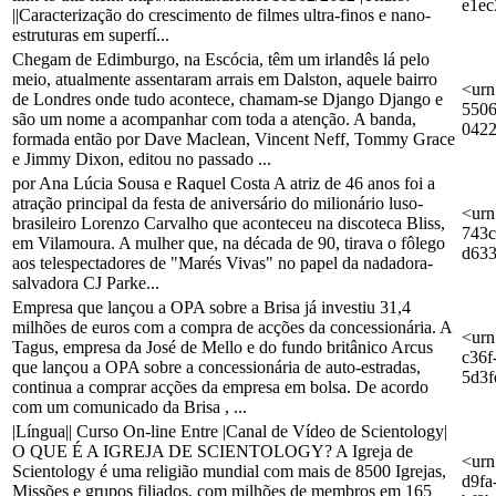
e1ec
||Caracterização do crescimento de filmes ultra-finos e nano-
estruturas em superfí...
Chegam de Edimburgo, na Escócia, têm um irlandês lá pelo
meio, atualmente assentaram arrais em Dalston, aquele bairro
<urn
de Londres onde tudo acontece, chamam-se Django Django e
5506
são um nome a acompanhar com toda a atenção. A banda,
042
formada então por Dave Maclean, Vincent Neff, Tommy Grace
e Jimmy Dixon, editou no passado ...
por Ana Lúcia Sousa e Raquel Costa A atriz de 46 anos foi a
atração principal da festa de aniversário do milionário luso-
<urn
brasileiro Lorenzo Carvalho que aconteceu na discoteca Bliss,
743c
em Vilamoura. A mulher que, na década de 90, tirava o fôlego
d63
aos telespectadores de "Marés Vivas" no papel da nadadora-
salvadora CJ Parke...
Empresa que lançou a OPA sobre a Brisa já investiu 31,4
milhões de euros com a compra de acções da concessionária. A
<urn
Tagus, empresa da José de Mello e do fundo britânico Arcus
c36f
que lançou a OPA sobre a concessionária de auto-estradas,
5d3f
continua a comprar acções da empresa em bolsa. De acordo
com um comunicado da Brisa , ...
|Língua|| Curso On-line Entre |Canal de Vídeo de Scientology|
O QUE É A IGREJA DE SCIENTOLOGY? A Igreja de
<urn
Scientology é uma religião mundial com mais de 8500 Igrejas,
d9fa
Missões e grupos filiados, com milhões de membros em 165