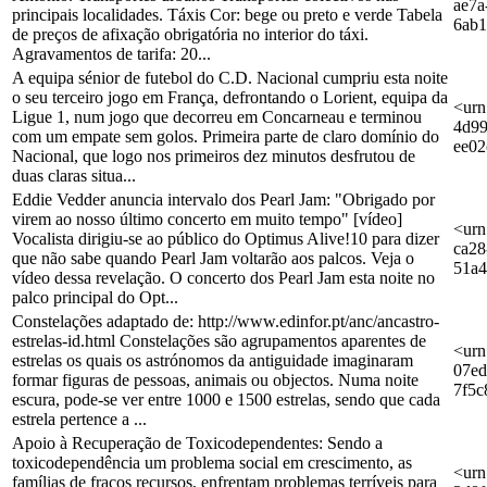
ae7a
principais localidades. Táxis Cor: bege ou preto e verde Tabela
6ab
de preços de afixação obrigatória no interior do táxi.
Agravamentos de tarifa: 20...
A equipa sénior de futebol do C.D. Nacional cumpriu esta noite
o seu terceiro jogo em França, defrontando o Lorient, equipa da
<urn
Ligue 1, num jogo que decorreu em Concarneau e terminou
4d99
com um empate sem golos. Primeira parte de claro domínio do
ee02
Nacional, que logo nos primeiros dez minutos desfrutou de
duas claras situa...
Eddie Vedder anuncia intervalo dos Pearl Jam: "Obrigado por
virem ao nosso último concerto em muito tempo" [vídeo]
<urn
Vocalista dirigiu-se ao público do Optimus Alive!10 para dizer
ca28
que não sabe quando Pearl Jam voltarão aos palcos. Veja o
51a
vídeo dessa revelação. O concerto dos Pearl Jam esta noite no
palco principal do Opt...
Constelações adaptado de: http://www.edinfor.pt/anc/ancastro-
estrelas-id.html Constelações são agrupamentos aparentes de
<urn
estrelas os quais os astrónomos da antiguidade imaginaram
07ed
formar figuras de pessoas, animais ou objectos. Numa noite
7f5c
escura, pode-se ver entre 1000 e 1500 estrelas, sendo que cada
estrela pertence a ...
Apoio à Recuperação de Toxicodependentes: Sendo a
toxicodependência um problema social em crescimento, as
<urn
famílias de fracos recursos, enfrentam problemas terríveis para