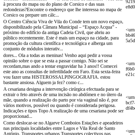
9219
à procura do mapa ou do plano de Corsico e das suas
e8d0
redondezas?Encontre o endereço que lhe interessa no mapa de
Corsico ou prepare um cálc...
O Centro Ciência Viva de Vila do Conde tem um novo espaço,
disponibilizado pela Câmara Municipal – “Espaço Acqua” -
<urn
próximo do edifício da antiga Cadeia Civil, que abriu ao
bb46
público recentemente. Este é mais um espaço na cidade, para
5a5d
promoção da cultura científica e tecnológica e alberga um
conjunto de módulos interativ...
dores... Ola a todas as meninas! Venho aqui pedir a vossa
opinião sobre o que se esta a passar comigo. Não sei se
<urn
recordam,mas ando a tentar engravidar ha 3 anos!! Comecei
f6b0
este ano as consultas de infertilidade em Faro. Esta sexta-feira
e21
vou fazer uma HISTEROSSALPINGOGRAFIA. estou
bastante ansiosa. Alguem ja fez? como c...
A cesariana designa a intervenção cirúrgica efectuada para se
extrair o feto através de uma incisão no abdómen e no útero da
<urn
mãe, quando a realização do parto por via vaginal não é, por
bcf7
vários motivos, possível ou quando é considerada perigosa.
df4b
Indicações e tipos Topo A realização de uma cesariana pode ser
proporcionad...
Como deslocar-se no Algarve Comboios Estações e apeadeiros
nas principais localidades entre Lagos e Vila Real de Santo
<urn
António. Transportes urbanos Transportes colectivos nas