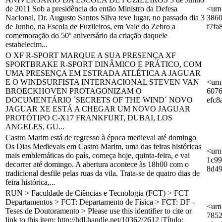
de 2011 Sob a presidência do então Ministro da Defesa
<urn
Nacional, Dr. Augusto Santos Silva teve lugar, no passado dia 3
3860
de Junho, na Escola de Fuzileiros, em Vale do Zebro a
f7fa
comemoração do 50º aniversário da criação daquele
estabelecim...
O XF R-SPORT MARQUE A SUA PRESENÇA XF
SPORTBRAKE R-SPORT DINÂMICO E PRÁTICO, COM
UMA PRESENÇA EM ESTRADA ATLÉTICA A JAGUAR
E O WINDSURFISTA INTERNACIONAL STEVEN VAN
<urn
BROECKHOVEN PROTAGONIZAM O
6076
DOCUMENTÁRIO `SECRETS OF THE WIND´ NOVO
efc8
JAGUAR XE ESTÁ A CHEGAR UM NOVO JAGUAR
PROTÓTIPO C-X17 FRANKFURT, DUBAI, LOS
ANGELES, GU...
Castro Marim está de regresso à época medieval até domingo
Os Dias Medievais em Castro Marim, uma das feiras históricas
<urn
mais emblemáticas do país, começa hoje, quinta-feira, e vai
1c99
decorrer até domingo. A abertura acontece às 18h00 com o
8d4
tradicional desfile pelas ruas da vila. Trata-se de quatro dias de
feira histórica,...
RUN > Faculdade de Ciências e Tecnologia (FCT) > FCT
Departamentos > FCT: Departamento de Física > FCT: DF -
<urn
Teses de Doutoramento > Please use this identifier to cite or
7852
link to this item: http://hdl.handle.net/10362/2612 |Título: