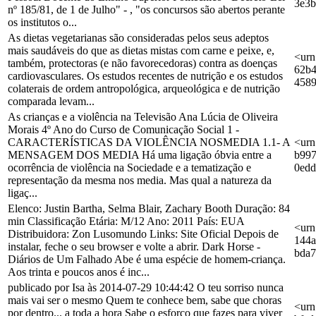
3e3b
nº 185/81, de 1 de Julho" - , "os concursos são abertos perante
os institutos o...
As dietas vegetarianas são consideradas pelos seus adeptos
mais saudáveis do que as dietas mistas com carne e peixe, e,
<urn
também, protectoras (e não favorecedoras) contra as doenças
62b4
cardiovasculares. Os estudos recentes de nutrição e os estudos
4589
colaterais de ordem antropológica, arqueológica e de nutrição
comparada levam...
As crianças e a violência na Televisão Ana Lúcia de Oliveira
Morais 4º Ano do Curso de Comunicação Social 1 -
CARACTERÍSTICAS DA VIOLÊNCIA NOSMEDIA 1.1- A
<urn
MENSAGEM DOS MEDIA Há uma ligação óbvia entre a
b997
ocorrência de violência na Sociedade e a tematização e
0ed
representação da mesma nos media. Mas qual a natureza da
ligaç...
Elenco: Justin Bartha, Selma Blair, Zachary Booth Duração: 84
min Classificação Etária: M/12 Ano: 2011 País: EUA
<urn
Distribuidora: Zon Lusomundo Links: Site Oficial Depois de
144a
instalar, feche o seu browser e volte a abrir. Dark Horse -
bda
Diários de Um Falhado Abe é uma espécie de homem-criança.
Aos trinta e poucos anos é inc...
publicado por Isa às 2014-07-29 10:44:42 O teu sorriso nunca
mais vai ser o mesmo Quem te conhece bem, sabe que choras
<urn
por dentro... a toda a hora Sabe o esforço que fazes para viver