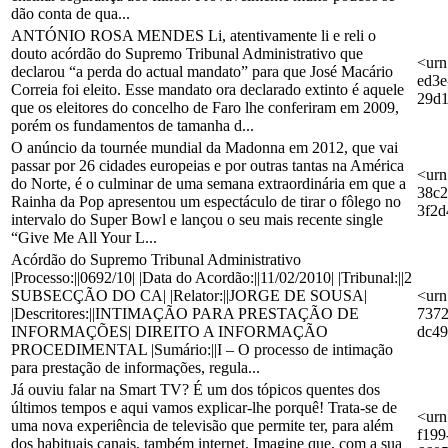
dão conta de qua...
ANTÓNIO ROSA MENDES Li, atentivamente li e reli o
douto acórdão do Supremo Tribunal Administrativo que
<urn
declarou “a perda do actual mandato” para que José Macário
ed3e
Correia foi eleito. Esse mandato ora declarado extinto é aquele
29d
que os eleitores do concelho de Faro lhe conferiram em 2009,
porém os fundamentos de tamanha d...
O anúncio da tournée mundial da Madonna em 2012, que vai
passar por 26 cidades europeias e por outras tantas na América
<urn
do Norte, é o culminar de uma semana extraordinária em que a
38c2
Rainha da Pop apresentou um espectáculo de tirar o fôlego no
3f2
intervalo do Super Bowl e lançou o seu mais recente single
“Give Me All Your L...
Acórdão do Supremo Tribunal Administrativo
|Processo:||0692/10| |Data do Acordão:||11/02/2010| |Tribunal:||2
SUBSECÇÃO DO CA| |Relator:||JORGE DE SOUSA|
<urn
|Descritores:||INTIMAÇÃO PARA PRESTAÇÃO DE
7372
INFORMAÇÕES| DIREITO A INFORMAÇÃO
dc49
PROCEDIMENTAL |Sumário:||I – O processo de intimação
para prestação de informações, regula...
Já ouviu falar na Smart TV? É um dos tópicos quentes dos
últimos tempos e aqui vamos explicar-lhe porquê! Trata-se de
<urn
uma nova experiência de televisão que permite ter, para além
f199
dos habituais canais, também internet. Imagine que, com a sua