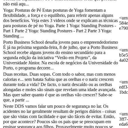
não está aqu...
Yoga: Posturas de Pé Estas posturas de Yoga fomentam a
flexibilidade, a força e o equilíbrio, para referir apenas alguns
<urn
dos benefícios. Veja estes 3 videos onde se explicam as técnicas
584e
para posturas de pé no Yoga. Parte 1 Yoga: Standing Postures -
e79
Part 1 Parte 2 Yoga: Standing Postures - Part 2 Parte 3 Yoga:
Standing ...
Porto Business School desafia jovens para o empreendedorismo
É já na próxima segunda-feira, 8 de julho, que a Porto Business
<urn
School recebe alguns jovens do ensino secundário para a
b5e5
segunda edição da iniciativa “Verão em Projeto”, da
4a0
Universidade Júnior. Na escola de negócios da Universidade do
Porto, o programa decorre...
Duas receitas. Duas sopas. Com todo o sabor, mas com menos
calorias e... sem batata Sabia que as orelhas e o nariz crescem
<urn
durante toda a vida? De facto, o nariz descaído ou as orelhas
edf3
alongadas e moles são sinais que revelam uma idade avançada.
1bdc
Mas quer saber quanto é que as orelhas vão crescer? Sabe-se
que, a partir ...
Neste DDS vamos falar um pouco de segurança no lar. Os
acidentes no lar geralmente resultam de perigos diários - coisas
<urn
que são vistas com facilidade e que são fáceis de evitar. Então,
3ff7
por que acontece? Poucos são os pais que se preocupam em
eda
ensinar segurança aos filhos. Provavelmente muito poucos se