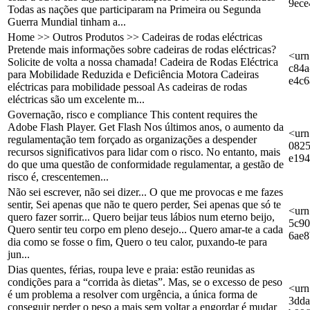
9ec
Todas as nações que participaram na Primeira ou Segunda
Guerra Mundial tinham a...
Home >> Outros Produtos >> Cadeiras de rodas eléctricas
Pretende mais informações sobre cadeiras de rodas eléctricas?
<urn
Solicite de volta a nossa chamada! Cadeira de Rodas Eléctrica
c84a
para Mobilidade Reduzida e Deficiência Motora Cadeiras
e4c6
eléctricas para mobilidade pessoal As cadeiras de rodas
eléctricas são um excelente m...
Governação, risco e compliance This content requires the
Adobe Flash Player. Get Flash Nos últimos anos, o aumento da
<urn
regulamentação tem forçado as organizações a despender
0825
recursos significativos para lidar com o risco. No entanto, mais
e19
do que uma questão de conformidade regulamentar, a gestão de
risco é, crescentemen...
Não sei escrever, não sei dizer... O que me provocas e me fazes
sentir, Sei apenas que não te quero perder, Sei apenas que só te
<urn
quero fazer sorrir... Quero beijar teus lábios num eterno beijo,
5c90
Quero sentir teu corpo em pleno desejo... Quero amar-te a cada
6ae8
dia como se fosse o fim, Quero o teu calor, puxando-te para
jun...
Dias quentes, férias, roupa leve e praia: estão reunidas as
condições para a “corrida às dietas”. Mas, se o excesso de peso
<urn
é um problema a resolver com urgência, a única forma de
3dda
conseguir perder o peso a mais sem voltar a engordar é mudar