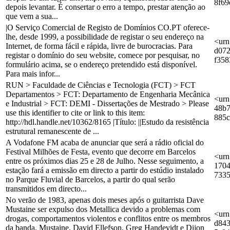
8f69
depois levantar. É consertar o erro a tempo, prestar atenção ao
que vem a sua...
|O Serviço Comercial de Registo de Domínios CO.PT oferece-
lhe, desde 1999, a possibilidade de registar o seu endereço na
<urn
Internet, de forma fácil e rápida, livre de burocracias. Para
d072
registar o domínio do seu website, comece por pesquisar, no
f358
formulário acima, se o endereço pretendido está disponível.
Para mais infor...
RUN > Faculdade de Ciências e Tecnologia (FCT) > FCT
Departamentos > FCT: Departamento de Engenharia Mecânica
<urn
e Industrial > FCT: DEMI - Dissertações de Mestrado > Please
48b7
use this identifier to cite or link to this item:
885c
http://hdl.handle.net/10362/8165 |Título: ||Estudo da resistência
estrutural remanescente de ...
A Vodafone FM acaba de anunciar que será a rádio oficial do
Festival Milhões de Festa, evento que decorre em Barcelos
<urn
entre os próximos dias 25 e 28 de Julho. Nesse seguimento, a
1704
estação fará a emissão em directo a partir do estúdio instalado
733
no Parque Fluvial de Barcelos, a partir do qual serão
transmitidos em directo...
No verão de 1983, apenas dois meses após o guitarrista Dave
Mustaine ser expulso dos Metallica devido a problemas com
<urn
drogas, comportamentos violentos e conflitos entre os membros
d843
da banda, Mustaine, David Ellefson, Greg Handevidt e Dijon