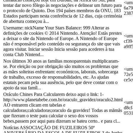
<urn
tentar dar novo fôlego às negociações e delinear um futuro para
6a79
o protocolo de Quioto. Dos 194 países membros da ONU, 183
238
Estados participam nesta conferência de 12 dias, cuja cerimónia
de abertura começou à...
Username: nickName Your Stars Balance: 999 Alterar as
definições de cookies © 2014 Nintendo. Atenção! Estás prestes
<urn
a deixar o site da Nintendo of Europe. A Nintendo of Europe
cf39
não é responsável pelo conteúdo ou segurança do site que vais
a9ff
agora visitar. Iniciar sessão Inicia sessão para acederes à tua
conta Club Nintend...
Nos últimos 30 anos as famílias monoparentais multiplicaram-
se. Por eleição ou por obrigação são muitos os problemas que
<urn
as mães solteiras enfrentam: económicos, laborais, sobrecarga
72e5
de trabalho, excesso de responsabilidades, etc. As ajudas
ce5c
estatais pecam pela sua ausência, pelo que deve contar com o
apoio da sua famíl...
Oráculo Chines Para Calcularem deixo aqui o link: 1-
http://www.planetabebe.com.br/oraculo_gravidez/oraculo2.html
<urn
AO entrarem clicam em tabelas e
d8cf
calculadoras;calculadoras;oraculo da gravidez! Todas as mãmãs
0531
que fizeram o teste para calcular o sexo dos vossos
bebes,passem por aqui para dizeram se bateu certo.. e para cl...
Notícias ASSOCIAÇÃO DE FUZILEIROS 50º
ANIVERSÁRIO DA ESCOLA DE FUZILEIROS 3 de Junho