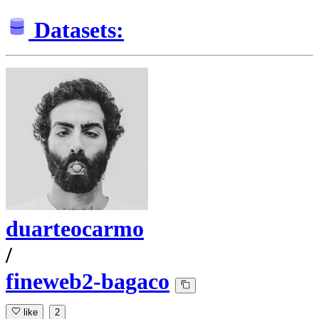
Datasets:
duarteocarmo
/
fineweb2-bagaco
like
2