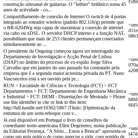
f5fb
construção artesanal de guitarras. O "luthier" britânico soma 45
anos de actividade - co...
Compartilhamento de conexão de Internet O switch de 4 portas
integrado ao roteador wireless (padrão 802.11b/g) permite que
<urn
o BR-6204Wg seja capaz de maximizar a conexão de internet
d11e
via cabo ou xDSL. O servidor DHCP interno e a função NAT,
08b
possibilitam que mais de 253 clientes permaneçam conectados
simultaneamente ao ...
O presidente da Ongoing começou agora ser interrogado no
Departamento de Investigação e Acção Penal de Lisboa
<urn
(DIAP) no âmbito do processo do ex-espião Jorge Silva
070a
Carvalho que em janeiro do ano passado foi contratado pela
a20
empresa que é a segunda maior acionista privada da PT. Nuno
Vasconcelos está a ser ouvido pela pr...
RUN > Faculdade de Ciências e Tecnologia (FCT) > FCT
Departamentos > FCT: Departamento de Engenharia Mecânica
<urn
e Industrial > FCT: DEMI - Dissertações de Mestrado > Please
b8fd
use this identifier to cite or link to this item:
6f45
http://hdl.handle.net/10362/1867 |Título: ||Optimização da
estrutura de um semi-reboque com v...
Já está disponível em Portugal o livro de conselhos da
comediante norte-americana Ellen Degeneres, numa publicação
<urn
da Editorial Presença. "A Sério... Estou a Brincar" apresenta-se
f47d
como um guia prático de como apreciar a vida, com sentido de