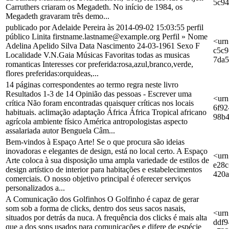
5c9
Carruthers criaram os Megadeth. No início de 1984, os
Megadeth gravaram três demo...
publicado por Adelaide Pereira às 2014-09-02 15:03:55 perfil
público Linita firstname.lastname@example.org Perfil » Nome
<urn
Adelina Apelido Silva Data Nascimento 24-03-1961 Sexo F
c5c9
Localidade V.N.Gaia Músicas Favoritas todas as musicas
7da
romanticas Interesses cor preferida:rosa,azul,branco,verde,
flores preferidas:orquideas,...
14 páginas correspondentes ao termo regra neste livro
Resultados 1-3 de 14 Opinião das pessoas - Escrever uma
<urn
crítica Não foram encontradas quaisquer críticas nos locais
6f92
habituais. aclimação adaptação África África Tropical africano
98b
agrícola ambiente físico América antropologistas aspecto
assalariada autor Benguela Câm...
Bem-vindos à Espaço Arte! Se o que procura são ideias
inovadoras e elegantes de design, está no local certo. A Espaço
<urn
Arte coloca à sua disposição uma ampla variedade de estilos de
e28c
design artístico de interior para habitações e estabelecimentos
420
comerciais. O nosso objetivo principal é oferecer serviços
personalizados a...
A Comunicação dos Golfinhos O Golfinho é capaz de gerar
som sob a forma de clicks, dentro dos seus sacos nasais,
<urn
situados por detrás da nuca. A frequência dos clicks é mais alta
ddf9
que a dos sons usados para comunicações e difere de espécie