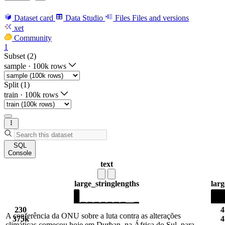
Dataset card
Data Studio
Files
Files and versions
xet
Community
1
Subset (2)
sample
·
100k rows
Split (1)
train
·
100k rows
SQL
Console
text
large_string
lengths
larg
230
4
A conferência da ONU sobre a luta contra as alterações
375k
4
climáticas começou hoje em Durban, na África do Sul, para