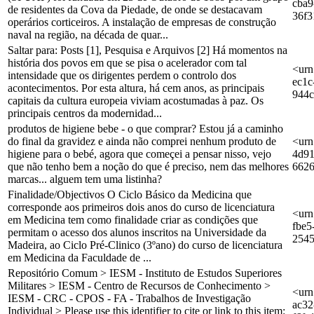
cba9
de residentes da Cova da Piedade, de onde se destacavam
36f3
operários corticeiros. A instalação de empresas de construção
naval na região, na década de quar...
Saltar para: Posts [1], Pesquisa e Arquivos [2] Há momentos na
história dos povos em que se pisa o acelerador com tal
<urn
intensidade que os dirigentes perdem o controlo dos
ec1c
acontecimentos. Por esta altura, há cem anos, as principais
944
capitais da cultura europeia viviam acostumadas à paz. Os
principais centros da modernidad...
produtos de higiene bebe - o que comprar? Estou já a caminho
do final da gravidez e ainda não comprei nenhum produto de
<urn
higiene para o bebé, agora que começei a pensar nisso, vejo
4d91
que não tenho bem a noção do que é preciso, nem das melhores
662
marcas... alguem tem uma listinha?
Finalidade/Objectivos O Ciclo Básico da Medicina que
corresponde aos primeiros dois anos do curso de licenciatura
<urn
em Medicina tem como finalidade criar as condições que
fbe5
permitam o acesso dos alunos inscritos na Universidade da
254
Madeira, ao Ciclo Pré-Clinico (3ºano) do curso de licenciatura
em Medicina da Faculdade de ...
Repositório Comum > IESM - Instituto de Estudos Superiores
Militares > IESM - Centro de Recursos de Conhecimento >
<urn
IESM - CRC - CPOS - FA - Trabalhos de Investigação
ac32
Individual > Please use this identifier to cite or link to this item: