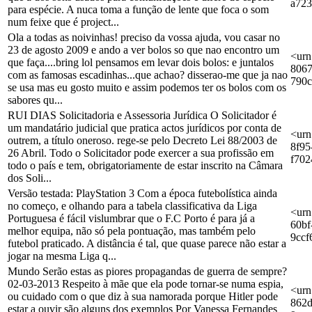
a723
para espécie. A nuca toma a função de lente que foca o som
num feixe que é project...
Ola a todas as noivinhas! preciso da vossa ajuda, vou casar no
23 de agosto 2009 e ando a ver bolos so que nao encontro um
<urn
que faça....bring lol pensamos em levar dois bolos: e juntalos
8067
com as famosas escadinhas...que achao? disserao-me que ja nao
790
se usa mas eu gosto muito e assim podemos ter os bolos com os
sabores qu...
RUI DIAS Solicitadoria e Assessoria Jurídica O Solicitador é
um mandatário judicial que pratica actos jurídicos por conta de
<urn
outrem, a título oneroso. rege-se pelo Decreto Lei 88/2003 de
8f95
26 Abril. Todo o Solicitador pode exercer a sua profissão em
f702
todo o país e tem, obrigatoriamente de estar inscrito na Câmara
dos Soli...
Versão testada: PlayStation 3 Com a época futebolística ainda
no começo, e olhando para a tabela classificativa da Liga
<urn
Portuguesa é fácil vislumbrar que o F.C Porto é para já a
60bf
melhor equipa, não só pela pontuação, mas também pelo
9ccf
futebol praticado. A distância é tal, que quase parece não estar a
jogar na mesma Liga q...
Mundo Serão estas as piores propagandas de guerra de sempre?
02-03-2013 Respeito à mãe que ela pode tornar-se numa espia,
<urn
ou cuidado com o que diz à sua namorada porque Hitler pode
862d
estar a ouvir são alguns dos exemplos Por Vanessa Fernandes