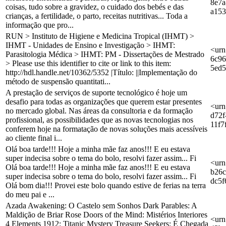
8e7a
coisas, tudo sobre a gravidez, o cuidado dos bebés e das
a15
crianças, a fertilidade, o parto, receitas nutritivas... Toda a
informação que pro...
RUN > Instituto de Higiene e Medicina Tropical (IHMT) >
IHMT - Unidades de Ensino e Investigação > IHMT:
<urn
Parasitologia Médica > IHMT: PM - Dissertações de Mestrado
6c96
> Please use this identifier to cite or link to this item:
5ed
http://hdl.handle.net/10362/5352 |Título: ||Implementação do
método de suspensão quantitati...
A prestação de serviços de suporte tecnológico é hoje um
desafio para todas as organizações que querem estar presentes
<urn
no mercado global. Nas áreas da consultoria e da formação
d72f
profissional, as possibilidades que as novas tecnologias nos
11f7
conferem hoje na formatação de novas soluções mais acessíveis
ao cliente final i...
Olá boa tarde!!! Hoje a minha mãe faz anos!!! E eu estava
super indecisa sobre o tema do bolo, resolvi fazer assim... Fi
<urn
Olá boa tarde!!! Hoje a minha mãe faz anos!!! E eu estava
b26c
super indecisa sobre o tema do bolo, resolvi fazer assim... Fi
dc5f
Olá bom dia!!! Provei este bolo quando estive de ferias na terra
do meu pai e ...
Azada Awakening: O Castelo sem Sonhos Dark Parables: A
Maldição de Briar Rose Doors of the Mind: Mistérios Interiores
<urn
4 Elements 1912: Titanic Mystery Treasure Seekers: É Chegada