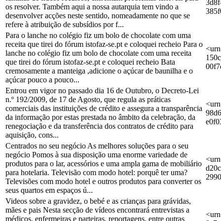
3d8f
os resolver. Também aqui a nossa autarquia tem vindo a
385f
desenvolver acções neste sentido, nomeadamente no que se
refere à atribuição de subsídios por f...
Para o lanche no colégio fiz um bolo de chocolate com uma
receita que tirei do fórum istofaz-se.pt e coloquei recheio Para o
<urn
lanche no colégio fiz um bolo de chocolate com uma receita
150c
que tirei do fórum istofaz-se.pt e coloquei recheio Bata
00f
cremosamente a manteiga ,adicione o açúcar de baunilha e o
açúcar pouco a pouco...
Entrou em vigor no passado dia 16 de Outubro, o Decreto-Lei
n.º 192/2009, de 17 de Agosto, que regula as práticas
<urn
comerciais das instituições de crédito e assegura a transparência
98d6
da informação por estas prestada no âmbito da celebração, da
e0f0
renegociação e da transferência dos contratos de crédito para
aquisição, cons...
Centrados no seu negócio As melhores soluções para o seu
negócio Pomos à sua disposição uma enorme variedade de
<urn
produtos para o lar, acessórios e uma ampla gama de mobiliário
d20c
para hotelaria. Televisão com modo hotel: porquê ter uma?
299
Televisões com modo hotel e outros produtos para converter os
seus quartos em espaços ú...
Videos sobre a gravidez, o bebé e as crianças para grávidas,
mães e pais Nesta secção de vídeos encontrará entrevistas a
<urn
médicos, enfermeiras e parteiras, reportagens, entre outras