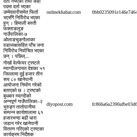
दर्ता नभएको तथा केही
पदमा दर्ता भएका
उम्मेदवारीसमेत फिर्ता
onlinekhabar.com
0bb0235091e146e746
भएसँगै निर्विरोध भएका
हुन् । हिमाली बस्ती
फक्ताङलुङ
गाउँपालिका-७
ओलाङचुङगोलाका
वडाध्यक्षसहित पाँच जना
निर्विरोध निर्वाचित भएका
छन् । पछिल्...
गोर्खा वेल्फेयर ट्रष्टले
म्याग्दीलगायत देशका ५१
जिल्लामा दुई हजार तीन
सय ८० खानेपानी
आयोजना निर्माण गरेको
बताएको छ । ट्रष्टको
बुधबार म्याग्दीको
अन्नपूर्ण गाउँपालिका–२
diyopost.com
fc866a6a2390afbe03d
भुरुङ्ग तातोपानीमा
सम्पन्न कार्यशालामा ६१
हजारभन्दा बढी धारा
जडान गरेर खानेपानी
वितरण गरिएको ट्रष्टका
कार्यक्रम निर्देशक