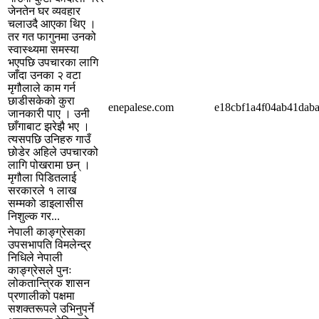
जेनतेन घर व्यवहार
चलाउदै आएका थिए ।
तर गत फागुनमा उनको
स्वास्थ्यमा समस्या
भएपछि उपचारका लागि
जाँदा उनका २ वटा
मृगौलाले काम गर्न
छाडीसकेको कुरा
enepalese.com
e18cbf1a4f04ab41dab
जानकारी पाए । उनी
छाँगाबाट झरेझै भए ।
त्यसपछि उनिहरु गाउँ
छोडेर अहिले उपचारको
लागि पोखरामा छन् ।
मृगौला पिडितलाई
सरकारले १ लाख
सम्मको डाइलासीस
निशुल्क गर...
नेपाली काङ्ग्रेसका
उपसभापति विमलेन्द्र
निधिले नेपाली
काङ्ग्रेसले पुनः
लोकतान्त्रिक शासन
प्रणालीको पक्षमा
सशक्तरूपले उभिनुपर्ने