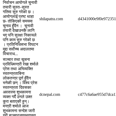
निर्वाचन आयोगले चुनावी
तयारी सुस्त–सुस्त
गतिमा सुरु गरेको छ ।
आयोगलाई प्रष्ट थाहा
shilapatra.com
d4341000e9f0e97235
छ- तोकिएको समयमा
चुनाव हुँदैन । चुनावी
तयारी देखाउनकै लागि
भए पनि सुरक्षा निकायले
पनि काम सुरु गरेको छ
। प्रतिनिधिसभा विघटन
मुद्दा सर्वोच्च अदालतमा
विचाराध...
सञ्चार तथा सूचना
प्रविधिमन्त्री रेखा शर्माले
प्रेस तथा अभिव्यक्ति
स्वतन्त्रताबिना
लोकतन्त्र पूर्ण हुँदैन
भनेकी छन् । विश्व प्रेस
स्वतन्त्रता दिवसका
अवसरमा शुभकामना
dcnepal.com
c477c6a6ae955d7dca1
व्यक्त गर्दै उनले उक्त
कुरा बताएकी हुन्।
मन्त्री शर्माले आज
शुभकामना सन्देश जारी
गरी सञ्चारजगत्लगायत