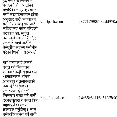
दुई नम्बर उपसभापति
बनाएको हो। पार्टीको
महाधिवेशन प्रक्रिया र
नयाँ सङ्गठनात्मक ढाँचा
अनुसार पार्टी सञ्चालन
kantipath.com
c87717988f432dd970a
गर्ने निर्णय अनुसार पार्टी
सचिवालय गठन गरिएको
प्रवक्ता डा. मुकुल
ढकालले जानकारी दिए।
उनलाई आजै पार्टीले
केन्द्रीय सदस्य मनोनीत
गरेको थियो। रास्वपाले
...
यहाँ बच्चालाई कसरी
बचत गर्न सिकाउने
भन्नेबारे केही सुझाव छन्
: बच्चाहरूले आफ्ना
आमाबाबु र ठूलाबडाको
काम हेरेर सिक्छन्।
उनीहरूलाई आफ्नो
जिम्मेवार बचत गर्ने बानी
capitalnepal.com
24e65c6a116a513f5c0
देखाउनुहोस् र बचत किन
महत्वपूर्ण छ भनेर
छलफल गर्नुहोस्। सानै
उमेरदेखि बचत गर्ने बानी