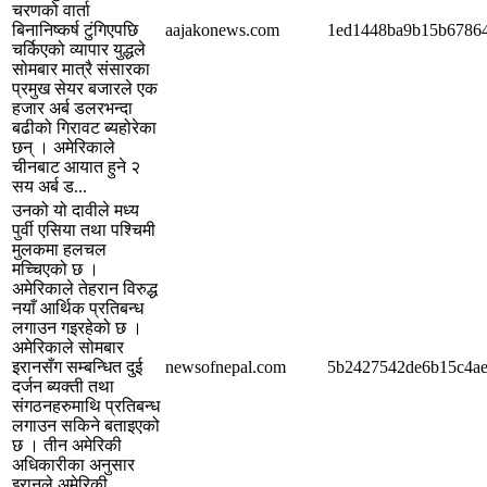
चरणको वार्ता
बिनानिष्कर्ष टुंगिएपछि
aajakonews.com
1ed1448ba9b15b6786
चर्किएको व्यापार युद्धले
सोमबार मात्रै संसारका
प्रमुख सेयर बजारले एक
हजार अर्ब डलरभन्दा
बढीको गिरावट ब्यहोरेका
छन् । अमेरिकाले
चीनबाट आयात हुने २
सय अर्ब ड...
उनको यो दावीले मध्य
पुर्वी एसिया तथा पश्चिमी
मुलकमा हलचल
मच्चिएको छ ।
अमेरिकाले तेहरान विरुद्ध
नयाँ आर्थिक प्रतिबन्ध
लगाउन गइरहेको छ ।
अमेरिकाले सोमबार
इरानसँग सम्बन्धित दुई
newsofnepal.com
5b2427542de6b15c4ae
दर्जन ब्यक्ती तथा
संगठनहरुमाथि प्रतिबन्ध
लगाउन सकिने बताइएको
छ । तीन अमेरिकी
अधिकारीका अनुसार
इरानले अमेरिकी