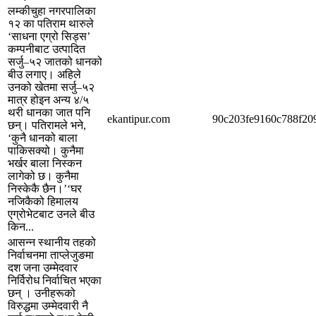
लम्कीचुहा नगरपालिका
१२ का पतिराम थारुले
‘साधना एग्रो सिड्स’
कम्पनीबाट उत्पादित
सर्जु–५२ जातको धानको
बीउ लगाए। अहिले
उनको खेतमा सर्जु–५२
मात्र होइन अन्य ४/५
थरी धानका जात पनि
ekantipur.com
90c203fe9160c788f20
छन्। पतिरामले भने,
‘कुनै धानको बाला
पाकिसक्यो। कुनैमा
भर्खर बाला निस्कन
लागेको छ। कुनैमा
निस्केकै छैन।’‘घर
नजिकैको हिमालय
एग्रोभेटबाट उनले बीउ
किन...
आसन्न स्थानीय तहको
निर्वाचनमा ताप्लेजुङमा
दश जना उम्मेदवार
निर्विरोध निर्वाचित भएका
छन् । उनीहरूको
विरुद्धमा उम्मेदवारी नै