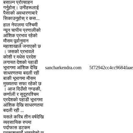
बसाल्न प्रोत्साहन
गर्नुुहोस्। उनीहरूलाई
पैसाको अवधारणाबारे
सिकाउनुहोस् र कस...
हाल नेपालमा पश्चिमी
न्यून चापीय प्रणालीको
आंशिक प्रभाव रहेको
मौसम पूर्वानुमान
महाशाखाले जनाएको छ
। जसको प्रभावले
कोशी र मधेस प्रदेश
लगायत देशको पहाडी
भूभागमा आंशिक देखि
sancharkendra.com
5f72942cc4cc9684faae
साधरणतया बदली रही
बाकी भूभागमा मौसम
मुख्यतया सफा रहेको छ
। आज दिउँसो गण्डकी,
कर्णाली र सुदूरपश्चिम
प्रदेशको पहाडी भूभागमा
आंशिक देखि साधरणतया
बदली रही ...
यसले करिब तीन वर्षदेखि
व्यवसायिक रुपमा
पर्दाफास डटकम
प्रकाशनगर्दे आइरहेको छ