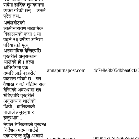
सबैमा हार्दिक शुभकामना
व्यक्त गरेकी छन् । उनले
प्रेस तथ...
अर्चलबोटको
लक्ष्मीनारायण माद्यामिक
विद्यालयको कक्षा ६ मा
पढ्ने १३ वर्षीया अनिशा
परियारको मृत्यु
अस्वभाविक देखिएपछि
प्रहरीले अनुसन्धान
थालेको हो। हत्या
अभियोगमा एक
annapurnapost.com
4c7e8e8b05dbbaa0cfa
दम्पत्तिलाई प्रहरीले
पक्राउ गरेको छ। गत
वैशाख ९ गते घाँटीमा सल
बेरिएको अवस्थामा शव
भेटिएपछि प्रहरीले
अनुसन्धान थालेको
थियो। बालिकाको
नाताले हजुरबुवा र
हजुरआम...
नेपाल टेलिकमको प्रबन्ध
निर्देशक पदमा चार्टर्ड
एकाउन्टेन्ट बुद्धि आचार्य
ekantipur.com
99994a27df5668d6d3