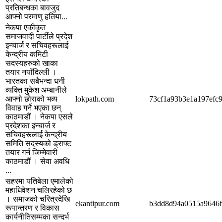
प्रतिबन्धका बावजुद
आफ्नो परमाणु हतिया...
नेकपा एकीकृत
समाजवादी पार्टीले प्रदेश
इन्चार्ज र सचिवहरूलाई
केन्द्रीय कमिटी
सदस्यहरुको खाका
तयार नयाँदिल्ली ।
भारतका सबैभन्दा धनी
व्यक्ति मुकेश अम्बानीले
आफ्नो छोराको भव्य
lokpath.com
73cf1a93b3e1a197efc
विवाह गर्ने भएका छन्
काठमाडौं । नेकपा एसले
प्रदेशका इन्चार्ज र
सचिवहरूलाई केन्द्रीय
समिति सदस्यको ड्राफ्ट
तयार गर्न जिम्मेवारी
काठमाडौं । सेवा अवधि
...
सहरमा यतिबेला एमालेको
महाधिवेशन चलिरहेको छ
। समाजको चरित्रदेखि
ekantipur.com
b3dd8d94a0515a9646f
रूपान्तरण र विकास
कार्यनीतिसम्मका सन्दर्भ