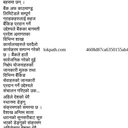
बहसमा छन् ।
बैंक अफ काठमाण्डू
लिमिटेडले सम्पूर्ण
ग्राहकहरुलाई सहज
बैंकिङ प्रदान गर्ने
उद्देश्यले बैंकका बागमती
प्रदेश अन्र्तगतका
विभिन्न शाखा
कार्यालयहरुले घरदैलो
कार्यक्रम सम्पन्न गरेको
lokpath.com
4608d87ca6350155ab4
छ । बैंकले हालै
सार्वजनिक गरेको दुई
निक्षेप योजनाहरुको
जानकारी मुलक तथा
विभिन्न बैंकिङ
सेवाहरुको जानकारी
प्रदान गर्ने उद्देश्यले
संचालन गरिएको उक...
अहिले देशको धेरै
स्थानमा डेङ्गु
संक्रमणको समस्या छ ।
वैशाख अन्तिम साता
धरानको सुनसरीबाट सुरु
भएको डेङ्गुको संक्रमण
अहिलेसम्म देशका धेरै