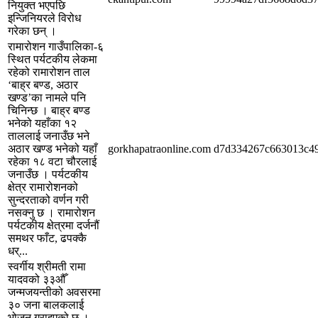
नियुक्त भएपछि
इन्जिनियरले विरोध
गरेका छन् ।
रामारोशन गाउँपालिका-६
स्थित पर्यटकीय लेकमा
रहेको रामारोशन ताल
‘बाह्र बण्ड, अठार
खण्ड’का नामले पनि
चिनिन्छ । बाह्र बण्ड
भनेको यहाँका १२
ताललाई जनाउँछ भने
अठार खण्ड भनेको यहाँ
gorkhapatraonline.com
d7d334267c663013c49
रहेका १८ वटा चौरलाई
जनाउँछ । पर्यटकीय
क्षेत्र रामारोशनको
सुन्दरताको वर्णन गरी
नसक्नु छ । रामारोशन
पर्यटकीय क्षेत्रमा दर्जनौं
समथर फाँट, ढपक्कै
धर्...
स्वर्गीय श्रीमती रामा
यादवको ३३औँ
जन्मजयन्तीको अवसरमा
३० जना बालकलाई
भोजन गराइएको छ ।