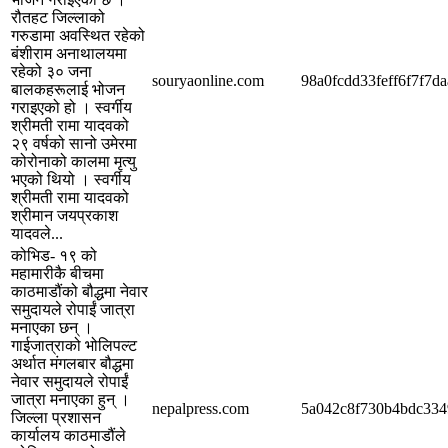
रौतहट जिल्लाको
गरुडामा अवस्थित रहेको
बंशीराम अनाथालयमा
रहेको ३० जना
souryaonline.com
98a0fcdd33feff6f7f7d
बालकहरूलाई भोजन
गराइएको हो । स्वर्गीय
श्रीमती रामा यादवको
२९ वर्षको सानो उमेरमा
कोरोनाको कालमा मृत्यु
भएको थियो । स्वर्गीय
श्रीमती रामा यादवको
श्रीमान जयप्रकाश
यादवले...
कोभिड- १९ को
महामारीकै बीचमा
काठमाडौंको बौद्धमा नेवार
समुदायले रोपाईं जात्रा
मनाएका छन् ।
गाईजात्राको भोलिपल्ट
अर्थात मंगलबार बौद्धमा
नेवार समुदायले रोपाईं
जात्रा मनाएका हुन् ।
nepalpress.com
5a042c8f730b4bdc33
जिल्ला प्रशासन
कार्यालय काठमाडौंले