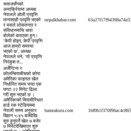
समाजसँगको
अन्तर्क्रियामा अध्यक्ष
नेपालले ओली प्रवृत्ति
तानाशाही प्रवृति भएको
nepalkhabar.com
63a27f17f94398a74a5
र यसले लोकतन्त्र र
संविधानमाथि धावा
बोलेको बताएका हुन्।
‘केपी होइन, केपी प्रवृत्ति
आज हाम्रो समस्या
भएको छ’, अध्यक्ष
नेपालले भने, ‘यो प्रवृत्ति
निरंकुश त...
अर्जेन्टिना र
कोलम्बियाबीचको कोपा
अमेरिका फाइनल खेल
निर्धारित समय भन्दा एक
घण्टा २२ मिनेट ढिला
गरी शुरु भएको छ ।
अमेरिकाको मियामीस्थित
हार्ड रक स्टेडियममा
नेपाली समय अनुसार
hamrakura.com
1bf0b1f370f96ac4c86
बिहान ५ः४५ बजेदेखि
शुरु हुनुपर्ने खेल ७ बजेर
७ मिनेटदेखिमात्र शुरु