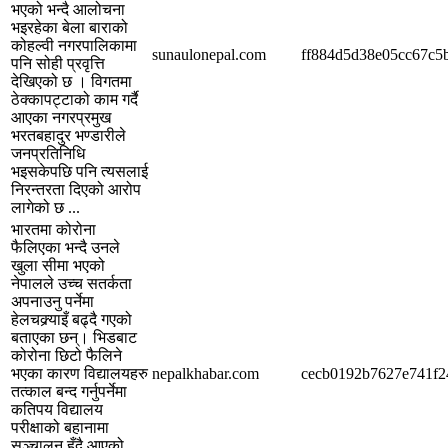
भएको भन्दै आलोचना
भइरहेका बेला बाराको
कोहल्वी नगरपालिकामा
sunaulonepal.com
ff884d5d38e05cc67c5
पनि सोही प्रवृत्ति
देखिएको छ । विगतमा
ठेक्कापट्टाको काम गर्दै
आएका नगरप्रमुख
भरतबहादुर भण्डारीले
जनप्रतिनिधि
भइसकेपछि पनि त्यसलाई
निरन्तरता दिएको आरोप
लागेको छ ...
भारतमा कोरोना
फैलिएका भन्दै उनले
खुला सीमा भएको
नेपालले उच्च सतर्कता
अपनाउनु पर्नेमा
हेलचक्र्याइँ बढ्दै गएको
बताएका छन्। भिडबाट
कोरोना छिटो फैलिने
भएका कारण विद्यालयहरु
nepalkhabar.com
cecb0192b7627e741f2
तत्काल बन्द गर्नुपर्नेमा
कतिपय विद्यालय
परीक्षाको बहानामा
सञ्चालन हुँदै आएको