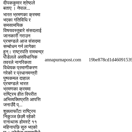
दीपककुमार श्रेष्ठले
बताए । नेपाल...
भारत भ्रमणका क्रममा
भएका गतिविधि र
समसामयिक
विषयवस्तुबारे संसदलाई
जानकारी गराउन
प्रचण्डले आज संसदमा
सम्बोधन गर्न लागेका
हुन्। राष्ट्रपति रामचन्द्र
पौडेलले असंवैधानिक
annapurnapost.com
19be878cd1d4609153
तवरले नागरिकता
विधेयक प्रमाणीकरण
गरेको र प्रधानमन्त्री
पुष्पकमल दाहाल
प्रचण्डले भारत
भ्रमणका क्रममा
राष्ट्रिय हीत विपरीत
अभिव्यक्तिप्रति आपत्ति
जनाउँदै प्...
शुक्लाफाँटा राष्ट्रिय
निकुञ्ज छेउमै रहेको
रानाथारू होमस्टे ११
महिनापछि सुरु भएको