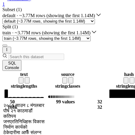
1
Subset (1)
default
·
~3.77M rows (showing the first 1.14M)
Split (1)
train
·
~3.77M rows (showing the first 1.14M)
SQL
Console
text
source
hash
string
lengths
string
classes
string
len
50
99 values
32
२०८१ साउन ८ मंगलबार
108k
32
पौष २१ काठमाडौं
कतिपय
जनप्रतिनिधिहरू विकास
निर्माण कार्यको
ठेकेदारीमा आफैँ संलग्न