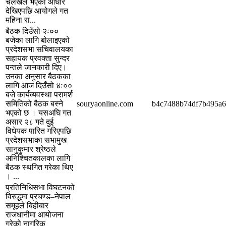
चलखेल भएको आधार
देखिएपछि आयोगले गत
महिना रा...
बैठक दिउँसो २ः००
बजेका लागि बोलाइएको
प्रदेशसभा सचिवालयका
सहायक प्रवक्ता सुन्दर
पन्तले जानकारी दिए।
उनका अनुसार बैठकका
लागि आज दिउँसो ४ः००
बजे कार्यव्यवस्था परामर्श
समितिको बैठक बस्ने
souryaonline.com
b4c7488b74df7b495a6
भएको छ । यसअघि गत
असार २८ गते दुई
विधेयक पारित गरिएपछि
प्रदेशसभाका सभामुख
सानुकुमार श्रेष्ठले
अनिश्चितकालका लागि
बैठक स्थगित गरेका थिए
। ...
प्रतिनिधिसभा विघटनको
विरुद्धमा प्रचण्ड–नेपाल
समूहले बिहीबार
राजधानीमा आयोजना
गरेको नागरिक