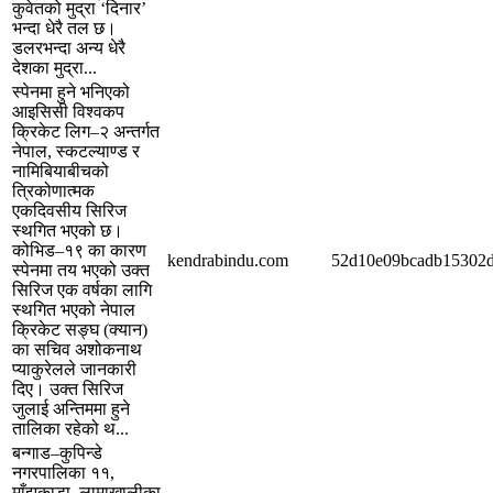
कुवेतको मुद्रा ‘दिनार’
भन्दा धेरै तल छ।
डलरभन्दा अन्य धेरै
देशका मुद्रा...
स्पेनमा हुने भनिएको
आइसिसी विश्वकप
क्रिकेट लिग–२ अन्तर्गत
नेपाल, स्कटल्याण्ड र
नामिबियाबीचको
त्रिकोणात्मक
एकदिवसीय सिरिज
स्थगित भएको छ।
कोभिड–१९ का कारण
kendrabindu.com
52d10e09bcadb15302d
स्पेनमा तय भएको उक्त
सिरिज एक वर्षका लागि
स्थगित भएको नेपाल
क्रिकेट सङ्घ (क्यान)
का सचिव अशोकनाथ
प्याकुरेलले जानकारी
दिए। उक्त सिरिज
जुलाई अन्तिममा हुने
तालिका रहेको थ...
बन्गाड–कुपिन्डे
नगरपालिका ११,
माँझकाडा, लामाखालीका