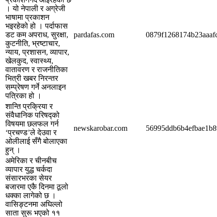
। यो नेपाली र अग्रेजी
भाषामा प्रकाशन
भइरहेको हो । पर्दाफास
डट कम अपराध, सुरक्षा,
pardafas.com
0879f1268174b23aaafc
कुटनीति, भ्रष्टाचार,
न्याय, प्रशासन, व्यापार,
खेलकुद, स्वास्थ्य,
वातावरण र राजनीतिका
भित्री खबर निरन्तर
सम्प्रेषण गर्ने अनलाइन
पत्रिका हो ।
शान्ति प्रक्रिया र
संवैधानिक परिषद्को
विषयमा छलफल गर्न
newskarobar.com
56995ddb6b4efbae1b8
‘प्रचण्ड’ले देउवा र
ओलीलाई सँगै बोलाएका
हुन् ।
अमेरिका र चीनबीच
व्यापार युद्ध चर्कदा
संसारभरका सेयर
बजारमा एकै दिनमा ठूलो
धक्का लागेको छ ।
वासिङ्टनमा अघिल्लो
साता सुरू भएको ११