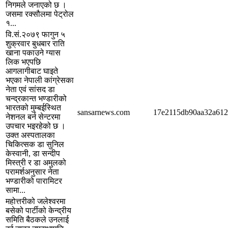
निगमले जनाएको छ ।
जसमा रक्सौलमा पेट्रोल
१...
वि.सं.२०७९ फागुन ५
शुक्रवार बुधबार राति
खाना पकाउने ग्यास
लिक भएपछि
आगलागीबाट घाइते
भएका नेपाली कांग्रेसका
नेता एवं सांसद डा
चन्द्रकान्त भण्डारीको
भारतको मुम्बईस्थित
sansarnews.com
17e2115db90aa32a612
नेशनल बर्न सेन्टरमा
उपचार भइरहेको छ ।
उक्त अस्पतालका
चिकित्सक डा सुनिल
केस्वानी, डा सन्दीप
मिस्त्री र डा अमुलको
परामर्शअनुसार नेता
भण्डारीको पारामिटर
सामा...
महोत्तरीको जलेश्वरमा
बसेको पार्टीको केन्द्रीय
समिति बैठकले उनलाई