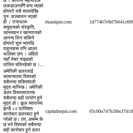
छ । कोरोना महामारीले
लकडाउनसँगै बन्द भएको
होमस्टे यसै सातादेखि
पुनः सञ्चालन भएको
हो । रानाथारू
ekantipur.com
1d77467e9d7b041c69
समुदायको संस्कृति,
रहनसहन र खानपानको
आनन्द लिन सकिने
होमस्टे सुरु भएपछि
पाहुनाहरू पनि आउन
थालेका छन् । अहिले
यहाँ नेचर गाइडको
तालिम चलिरहेको छ ।...
अमेरिकी डलरलाई
सामान्यतया विश्वको
सबैभन्दा शक्तिशाली
मुद्रा मानिन्छ। अमेरिकी
डलर विश्वव्यापारमा
सबैभन्दा बढी प्रयोग हुने
मुद्रा हो। कूल व्यापारमा
झन्डै ८० प्रतिशत
capitalnepal.com
05c00a747b26bcf7d1f
कारोबार डलरबाट हुने
गरेको छ। तर, अचम्म के
छ भने विश्वको सबैभन्दा
बढी कारोबार हुने डलर