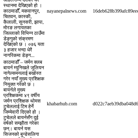
स्थानमा देखिएको हो ।
काठमाडौँ, मकवानपुर,
nayanepalnews.com
16deb628b399afc89ee
चितवन, कास्की,
कैलाली, सुनसरी, झापा,
मोरङ लगायतका
जिल्लाको विभिन्न ठाउँमा
डेङ्गुको संक्रमण
देखिएको छ । ०७६ यता
३ हजार भन्दा धेरै
नागरिकमा डेङ्ग...
काठमाडौँ – जर्मन क्लब
बायर्न म्युनिखले जुलियन
नागेल्समनलाई बर्खास्त
गरेर नयाँ मुख्य प्रशिक्षक
नियुक्त गरेको छ ।
बायर्नले मुख्य
प्रशिक्षकमा ४९ वर्षीय
जर्मन प्रशिक्षक थोमस
khabarhub.com
d022c7aeb39dba048d6
टुचेललाई टिम हेर्ने
जिम्मेवारी दिएको हो ।
टुचेलले बायर्नसँग दुई
वर्षको सम्झौता गरेका
छन्। बायर्न यस
सिजनको बुन्डेसलिगा