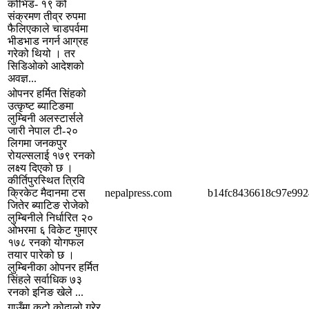
कोभिड- १९ को
संक्रमण तीव्र रुपमा
फैलिएकाले चाडपर्वमा
भीडभाड नगर्न आग्रह
गरेको थियो । तर
सिडिओको आदेशको
अवज्ञ...
ओपनर हर्मित सिंहको
उत्कृष्ट ब्याटिङमा
लुम्बिनी अलस्टार्सले
जारी नेपाल टी-२०
लिगमा जनकपुर
रोयल्सलाई १७९ रनको
लक्ष्य दिएको छ ।
कीर्तिपुरस्थित त्रिवि
क्रिकेट मैदानमा टस
nepalpress.com
b14fc8436618c97e99
जितेर ब्याटिङ रोजेको
लुम्बिनीले निर्धारित २०
ओभरमा ६ विकेट गुमाएर
१७८ रनको योगफल
तयार पारेको छ ।
लुम्बिनीका ओपनर हर्मित
सिंहले सर्वाधिक ७३
रनको इनिङ खेले ...
गाउँमा कुटो कोदालो गरेर