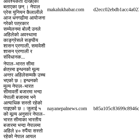
आवश्यकता देखिएको
बताएका छन् । नेपाल
makalukhabar.com
d2ecc02ebdb1acc4a02
प्रेस युनियन कैलालीले
आज धनगढीमा आयोजना
गरेको पत्रकार
सम्मेलनमा बोल्दै उनले
अहिलेको अवस्थामा
काङ्ग्रेसले सङ्घीय
शासन प्रणाली, समावेशी
शासन प्रणाली र
संविधानक...
नेपाल–भारत सीमा
क्षेत्रमा इन्धनको मूल्य
अन्तर अहिलेसम्मकै उच्च
भएको छ । इन्धनको
मुल्य नेपाल–भारत
सीमावर्ती बजारमा भन्दा
नेपाली बजारमा भने
अत्याधिक सस्तो रहेको
पाइएको छ । जुलाई ५
nayanepalnews.com
b85a105c83699c8946c
को मूल्य अनुसार नेपाल–
भारत सीमाका भारतीय
बजारमा भन्दा नेपालमा
अहिले ४० रुपैंया सस्तो
रहेको नेपाल आयल