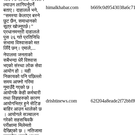
ल्याउन लागिपर्नुपर्ने
himalkhabar.com
b669c0d9543038a6c7
बताए। दाहालले भने,
“समस्या केलाएर बस्ने
छुट छैन, समाधानको
सूत्र खोज्नुपर्छ।”
प्रधानमन्त्री दाहालले
पुस २६ गते प्रतिनिधि
सभामा विश्वासको मत
लिँदै छन्। एमाले,...
नेपालमा जनताको
सबैभन्दा धेरै विश्वास
भएको संस्था लोक सेवा
आयोग हो । यही
निकायको पनि पछिल्लो
समय आफ्नो गरिमा
गुमाउँदै गएको छ ।
आयोगकै केही कर्मचारी
तथा विज्ञहरुको कारण
drishtinews.com
62f204a8eade2f72bbff
आयोगभित्र हुने सेटिङ
बाहिर आउन थालेको छ
। आयोगले सञ्चालन
गरेको सहसचिवकै
परीक्षामा मिलेमतो
देखिएको छ । नतिजामा