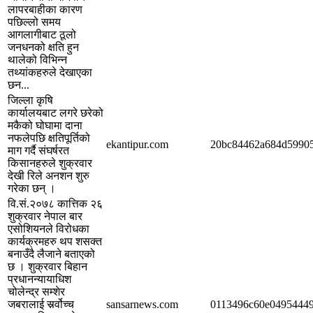
लापरबाहीका कारण
पछिल्लो समय
आगलागीबाट ठूलो
जनधनको क्षति हुन
थालेको विभिन्न
तथ्यांकहरुले देखाएका
छन...
जिल्ला कृषि
कार्यालयबाट लगरे छरेको
मकैको घोघामा दाना
नफलेपछि क्षतिपूर्तिको
ekantipur.com
20bc84462a684d5990
माग गर्दै संघर्षरत
किसानहरुले शुक्रवार
देखी रिले अनशन शुरु
गरेका छन् ।
वि.सं.२०७८ कात्तिक २६
शुक्रवार नेपाल बार
एसोशियनले विरोधका
कार्यक्रमहरु थप शसक्त
बनाउँदै लैजाने बताएको
छ । शुक्रवार बिहान
प्रधानन्यायाधिश
चोलेन्द्र सम्शेर
जबरालाई सर्र्वोच्च
sansarnews.com
0113496c60e0495444