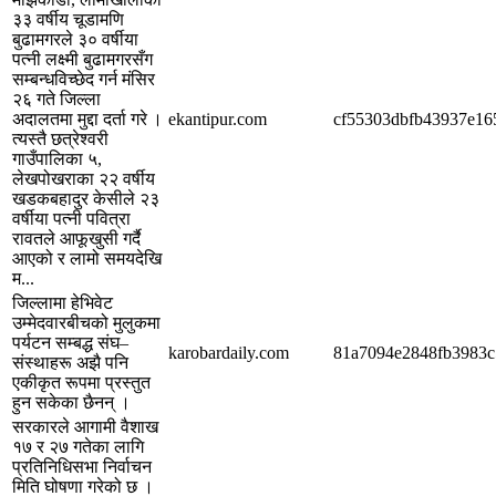
३३ वर्षीय चूडामणि
बुढामगरले ३० वर्षीया
पत्नी लक्ष्मी बुढामगरसँग
सम्बन्धविच्छेद गर्न मंसिर
२६ गते जिल्ला
अदालतमा मुद्दा दर्ता गरे ।
ekantipur.com
cf55303dbfb43937e16
त्यस्तै छत्रेश्वरी
गाउँपालिका ५,
लेखपोखराका २२ वर्षीय
खडकबहादुर केसीले २३
वर्षीया पत्नी पवित्रा
रावतले आफूखुसी गर्दै
आएको र लामो समयदेखि
म...
जिल्लामा हेभिवेट
उम्मेदवारबीचको मुलुकमा
पर्यटन सम्बद्ध संघ–
karobardaily.com
81a7094e2848fb3983
संस्थाहरू अझै पनि
एकीकृत रूपमा प्रस्तुत
हुन सकेका छैनन् ।
सरकारले आगामी वैशाख
१७ र २७ गतेका लागि
प्रतिनिधिसभा निर्वाचन
मिति घोषणा गरेको छ ।