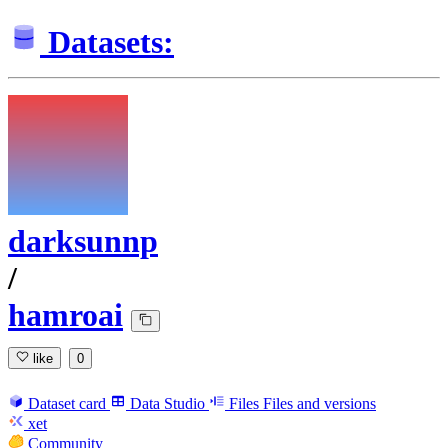
Datasets:
darksunnp
/
hamroai
like
0
Dataset card
Data Studio
Files
Files and versions
xet
Community