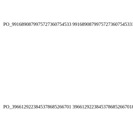
PO_9916890879975727360754533
9916890879975727360754533
PO_3966129223845378685266701
3966129223845378685266701