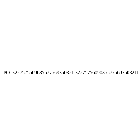
PO_3227575609085577569350321
3227575609085577569350321