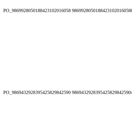
PO_9869928050188423102016058
9869928050188423102016058
PO_9869432928395425829842590
9869432928395425829842590