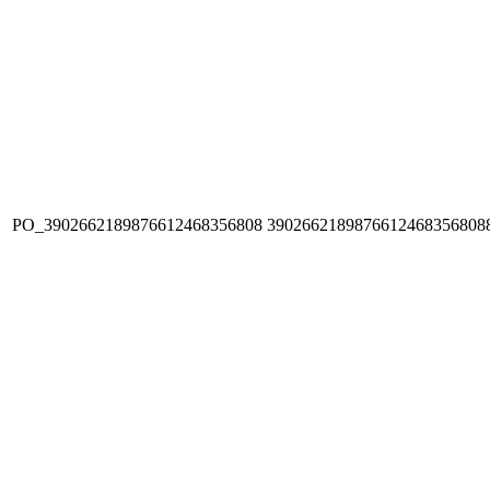
PO_3902662189876612468356808
3902662189876612468356808