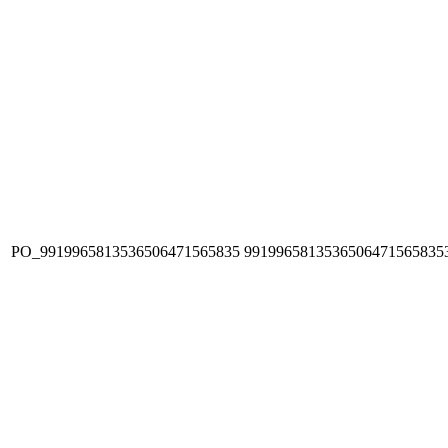
PO_9919965813536506471565835
9919965813536506471565835