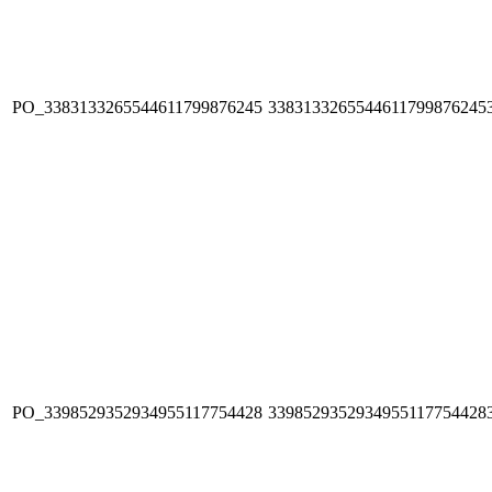
PO_3383133265544611799876245
3383133265544611799876245
PO_3398529352934955117754428
3398529352934955117754428