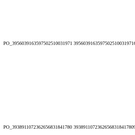
PO_3956039163597502510031971
3956039163597502510031971
PO_3938911072362656831841780
3938911072362656831841780