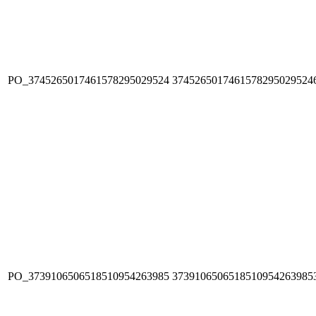
PO_3745265017461578295029524
3745265017461578295029524
PO_3739106506518510954263985
3739106506518510954263985