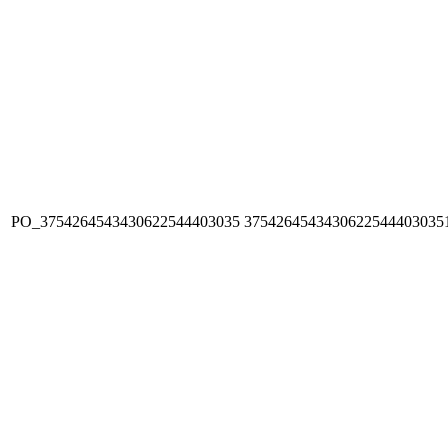
PO_3754264543430622544403035
3754264543430622544403035