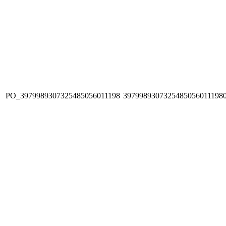
PO_3979989307325485056011198
3979989307325485056011198