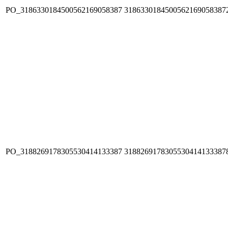
PO_3186330184500562169058387
3186330184500562169058387
PO_3188269178305530414133387
3188269178305530414133387