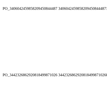
PO_3406042459858209450844487
3406042459858209450844487
PO_3442326862920818499871026
3442326862920818499871026