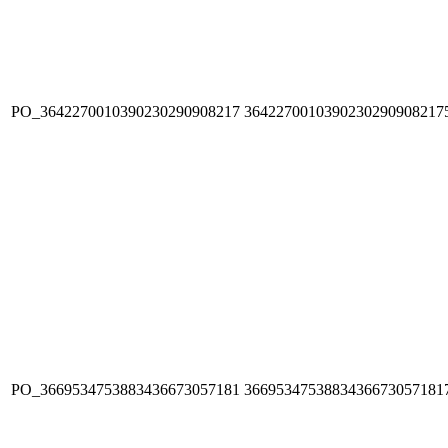
PO_3642270010390230290908217
3642270010390230290908217
PO_3669534753883436673057181
3669534753883436673057181