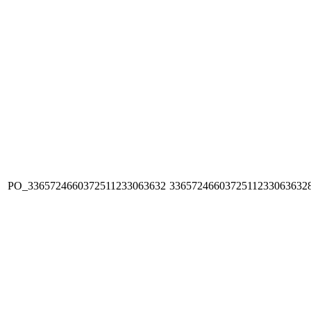
PO_3365724660372511233063632
3365724660372511233063632