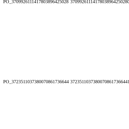
PO_3709926111417803896425028
3709926111417803896425028
PO_3723511037380070861736644
3723511037380070861736644