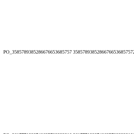
PO_3585789385286676653685757
3585789385286676653685757