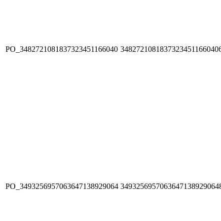
PO_3482721081837323451166040
3482721081837323451166040
PO_3493256957063647138929064
3493256957063647138929064