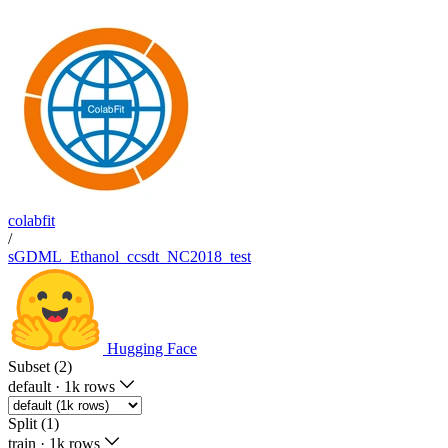
colabfit
/
sGDML_Ethanol_ccsdt_NC2018_test
Hugging Face
Subset (2)
default
·
1k rows
Split (1)
train
·
1k rows