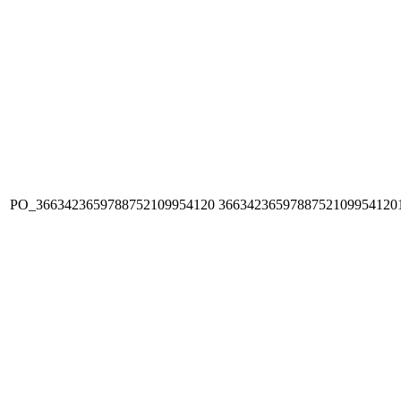
PO_3663423659788752109954120
3663423659788752109954120