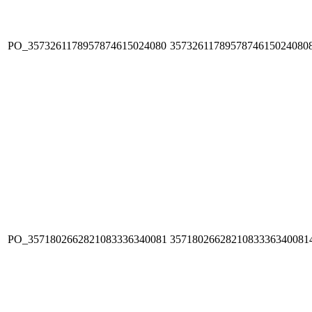
PO_3573261178957874615024080
3573261178957874615024080
PO_3571802662821083336340081
3571802662821083336340081