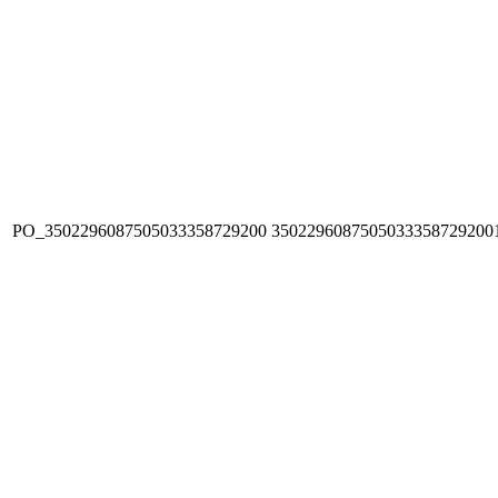
PO_3502296087505033358729200
3502296087505033358729200