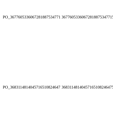
PO_3677605336067281887534771
3677605336067281887534771
PO_3683114814045716510824647
3683114814045716510824647