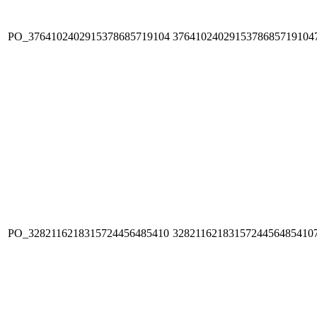
PO_3764102402915378685719104
3764102402915378685719104
PO_3282116218315724456485410
3282116218315724456485410