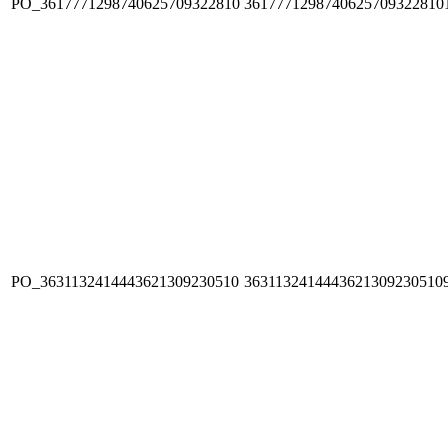
PO_3617771298740625709322810
3617771298740625709322810
PO_3631132414443621309230510
3631132414443621309230510