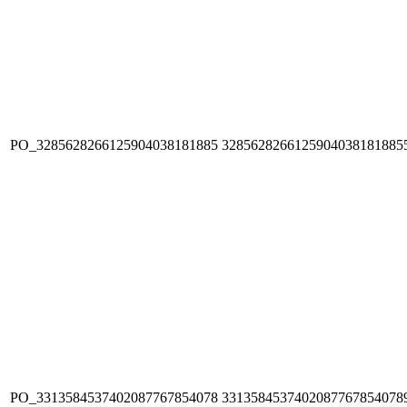
PO_3285628266125904038181885
3285628266125904038181885
PO_3313584537402087767854078
3313584537402087767854078