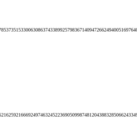
78537351533006308637433899257983671409472662494005169764
52162592166692497463245223690509987481204388328506624334