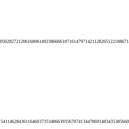
105028272120616806149238666618716147971421128265122188671
15411462843611646037353486639356707413447869148343538566