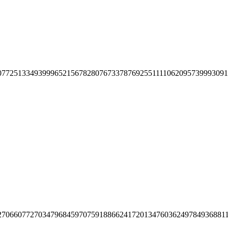
07725133493999652156782807673378769255111106209573999309
27066077270347968459707591886624172013476036249784936881