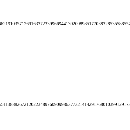
66219103571269163372339966944139209898517703832853558855
65113888267212022348976090998637732141429176801039912917