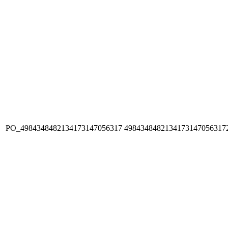
PO_4984348482134173147056317
4984348482134173147056317