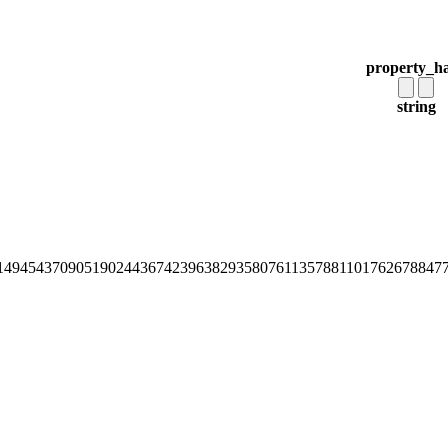
property_h
string
14945437090519024436742396382935807611357881101762678847