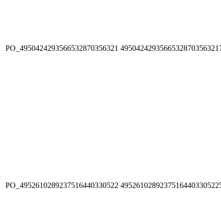
PO_4950424293566532870356321
4950424293566532870356321
PO_4952610289237516440330522
4952610289237516440330522