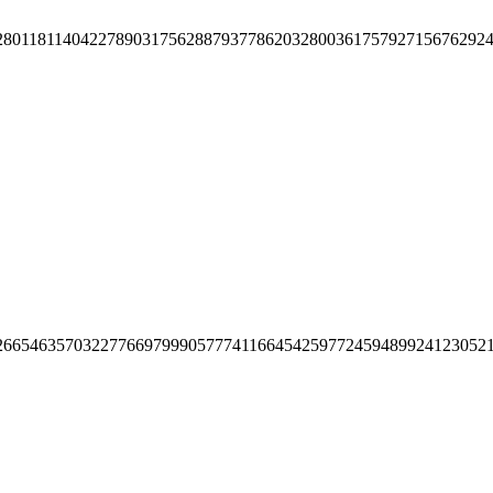
280118114042278903175628879377862032800361757927156762924
26654635703227766979990577741166454259772459489924123052