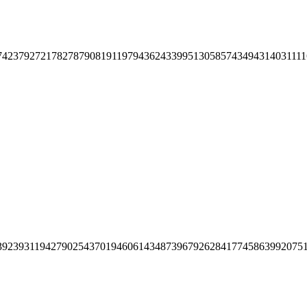
742379272178278790819119794362433995130585743494314031111
39239311942790254370194606143487396792628417745863992075