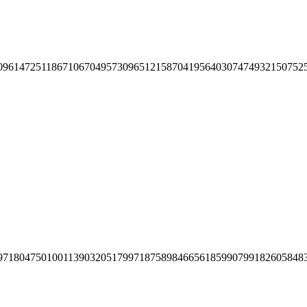
09614725118671067049573096512158704195640307474932150752
97180475010011390320517997187589846656185990799182605848