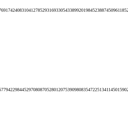
76917424083104127852931693305433899201984523887450961185
57794229844529708087052801207539098083547225134114501590