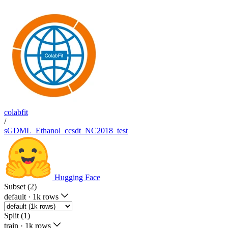
colabfit
/
sGDML_Ethanol_ccsdt_NC2018_test
Hugging Face
Subset (2)
default
·
1k rows
Split (1)
train
·
1k rows