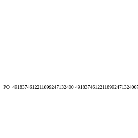
PO_4918374612211899247132400
4918374612211899247132400