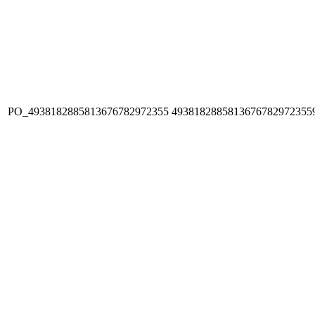
PO_4938182885813676782972355
4938182885813676782972355