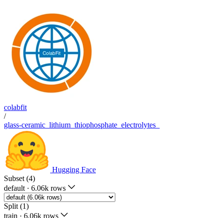
colabfit
/
glass-ceramic_lithium_thiophosphate_electrolytes_
Hugging Face
Subset (4)
default
·
6.06k rows
Split (1)
train
·
6.06k rows