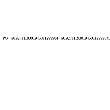
PO_4919271119301945011299984
4919271119301945011299984