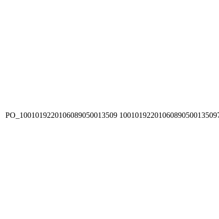
PO_1001019220106089050013509
1001019220106089050013509