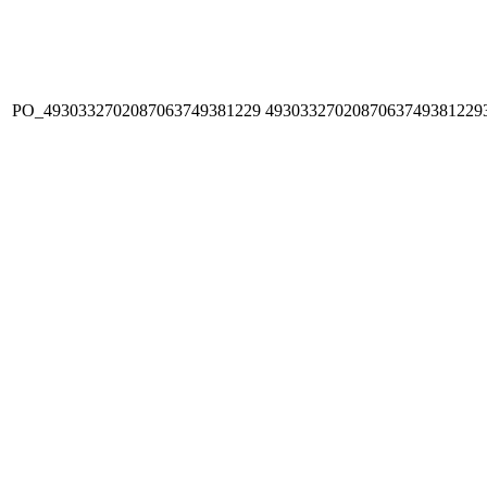
PO_4930332702087063749381229
4930332702087063749381229