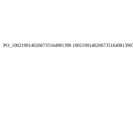
PO_1002190140266735164981390
1002190140266735164981390