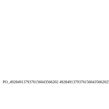
PO_4928491379376156043566202
4928491379376156043566202