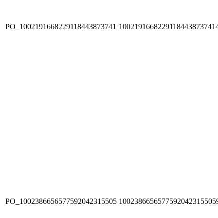
PO_1002191668229118443873741
1002191668229118443873741
PO_1002386656577592042315505
1002386656577592042315505