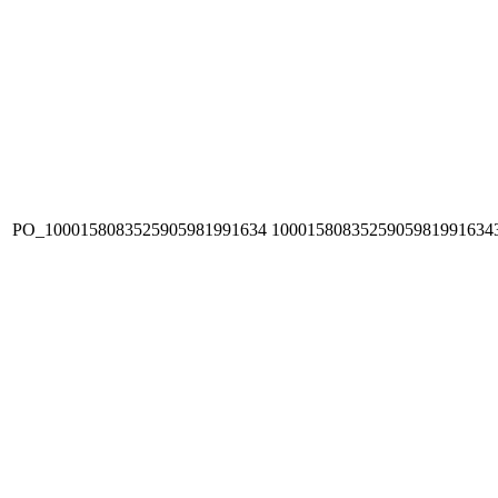
PO_1000158083525905981991634
1000158083525905981991634