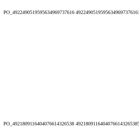
PO_4922490519595634969737616
4922490519595634969737616
PO_4921809116404076614326538
4921809116404076614326538