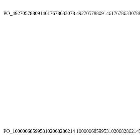
PO_4927057880914617678633078
4927057880914617678633078
PO_1000006859953102068286214
1000006859953102068286214