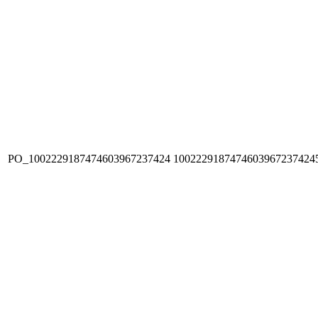
PO_1002229187474603967237424
1002229187474603967237424