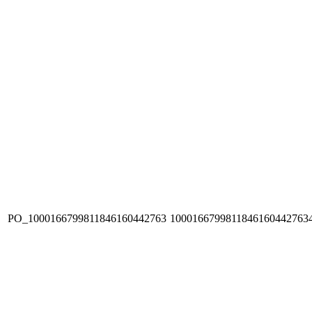
PO_1000166799811846160442763
1000166799811846160442763