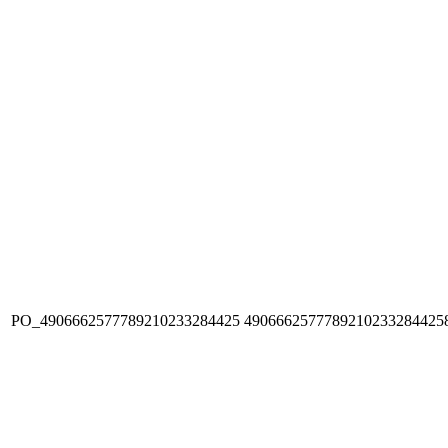
PO_4906662577789210233284425
4906662577789210233284425