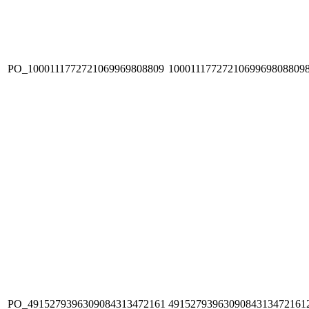
PO_1000111772721069969808809
1000111772721069969808809
PO_4915279396309084313472161
4915279396309084313472161