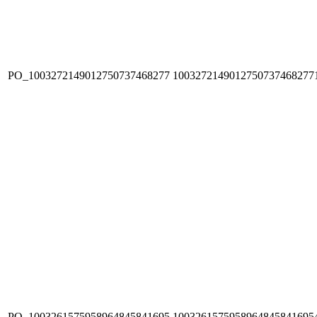
PO_1003272149012750737468277
1003272149012750737468277
PO_1003261575958964845841695
1003261575958964845841695