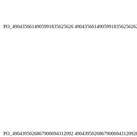
PO_4904356614905991835625626
4904356614905991835625626
PO_4904395026867900694312092
4904395026867900694312092