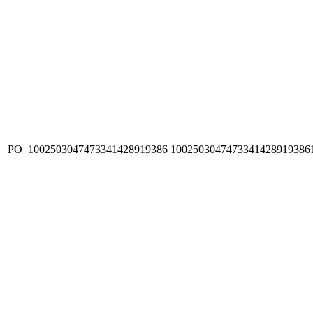
PO_1002503047473341428919386
1002503047473341428919386