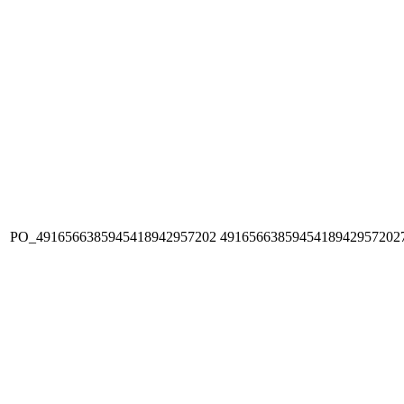
PO_4916566385945418942957202
4916566385945418942957202