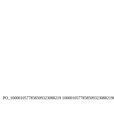
PO_1000010577858509323088219
1000010577858509323088219