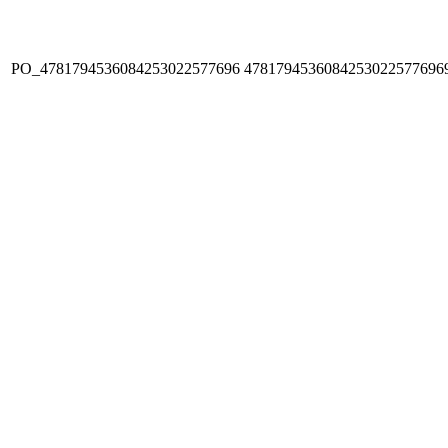
PO_4781794536084253022577696
4781794536084253022577696