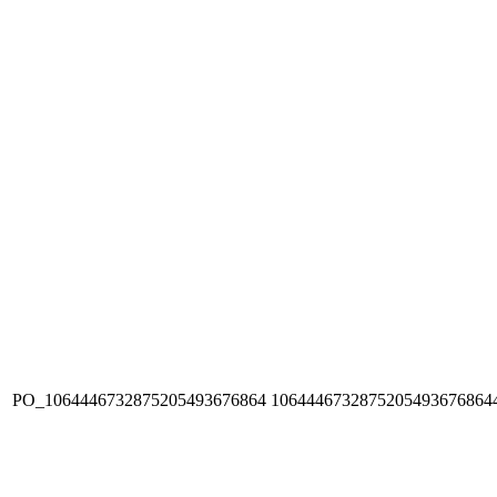
PO_1064446732875205493676864
1064446732875205493676864