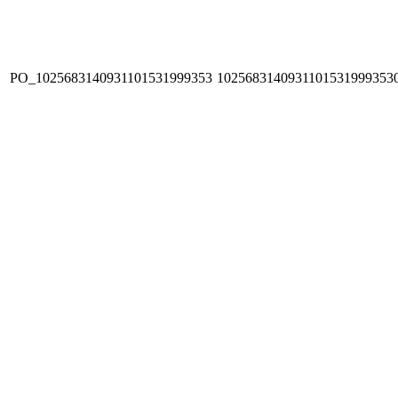
PO_1025683140931101531999353
1025683140931101531999353