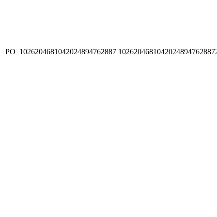
PO_1026204681042024894762887
1026204681042024894762887