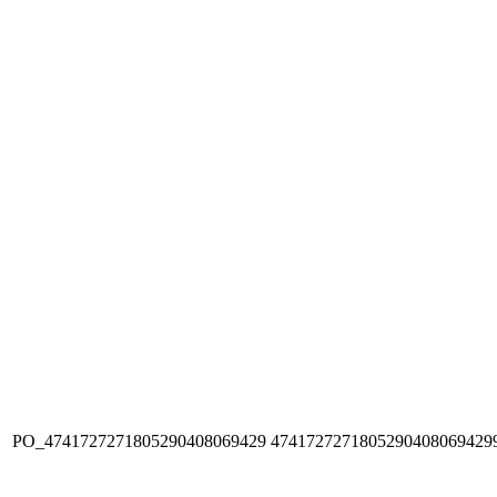
PO_4741727271805290408069429
4741727271805290408069429