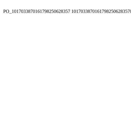
PO_1017033870161798250628357
1017033870161798250628357