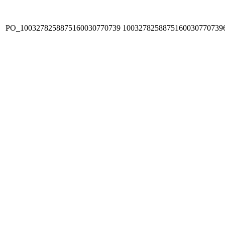
PO_1003278258875160030770739
1003278258875160030770739