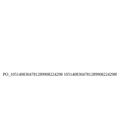
PO_1051408304781289908224298
1051408304781289908224298