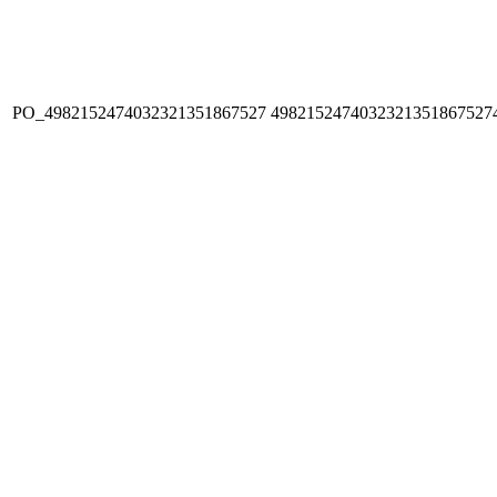
PO_4982152474032321351867527
4982152474032321351867527