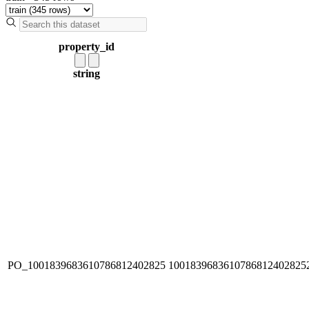
property_id
string
PO_1001839683610786812402825
1001839683610786812402825