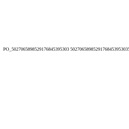
PO_5027065898529176845395303
5027065898529176845395303