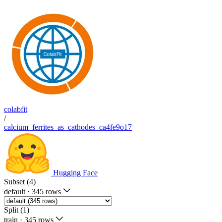
colabfit
/
calcium_ferrites_as_cathodes_ca4fe9o17
Hugging Face
Subset (4)
default
·
345 rows
Split (1)
train
·
345 rows