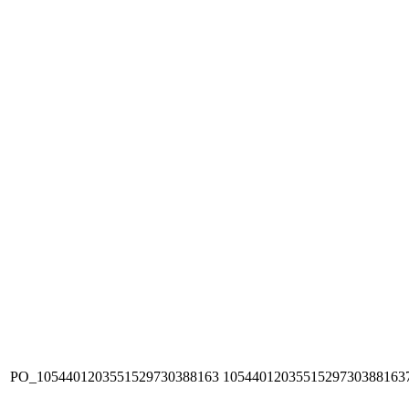
PO_1054401203551529730388163
1054401203551529730388163