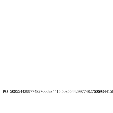
PO_5085544299774827606934415
5085544299774827606934415