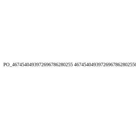
PO_4674540493972696786280255
4674540493972696786280255