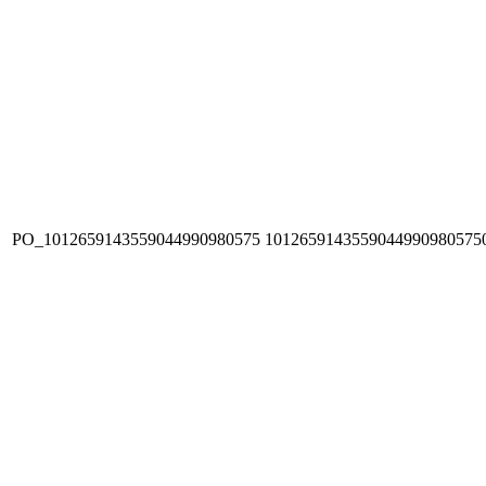
PO_1012659143559044990980575
1012659143559044990980575