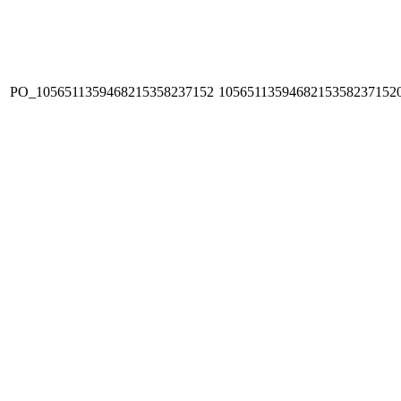
PO_1056511359468215358237152
1056511359468215358237152