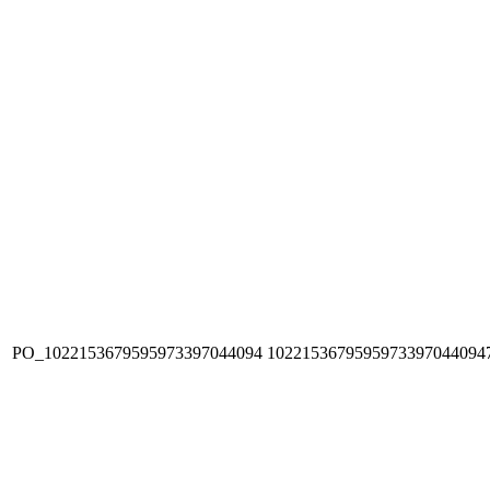
PO_1022153679595973397044094
1022153679595973397044094