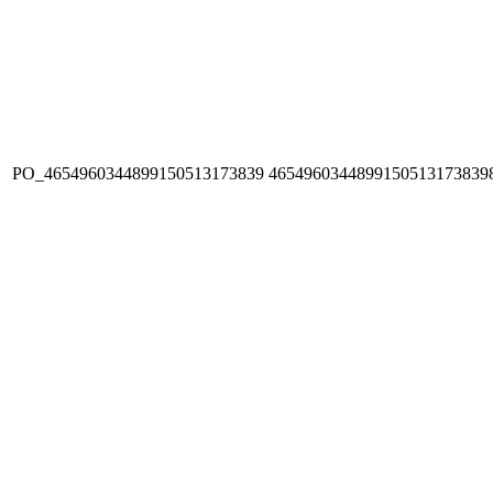
PO_4654960344899150513173839
4654960344899150513173839