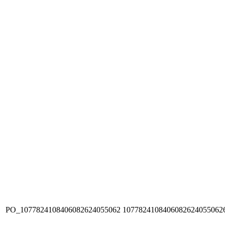
PO_1077824108406082624055062
1077824108406082624055062