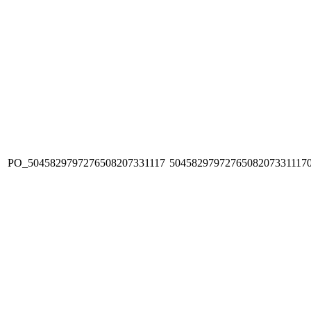
PO_5045829797276508207331117
5045829797276508207331117