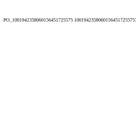
PO_1001942358060156451725575
1001942358060156451725575