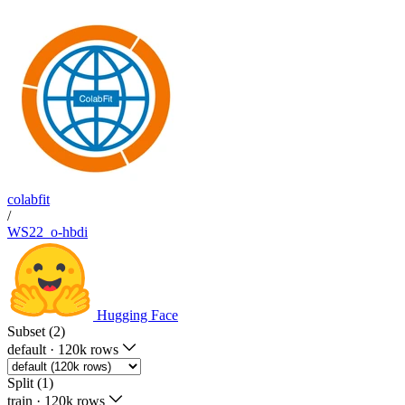
colabfit
/
WS22_o-hbdi
Hugging Face
Subset (2)
default
·
120k rows
Split (1)
train
·
120k rows