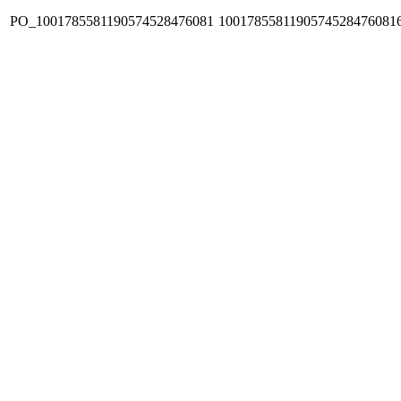
PO_1001785581190574528476081
1001785581190574528476081