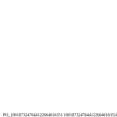
PO_1001873247644122664616351
1001873247644122664616351