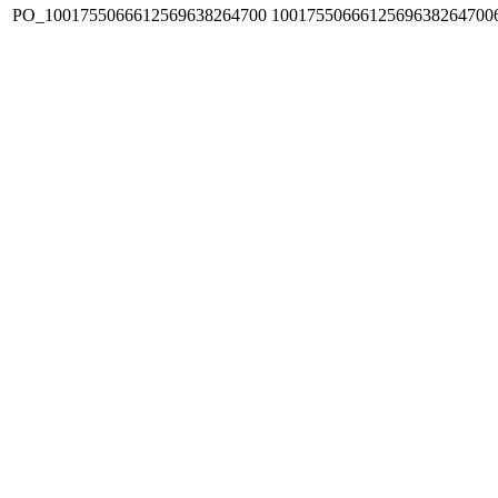
PO_1001755066612569638264700
1001755066612569638264700