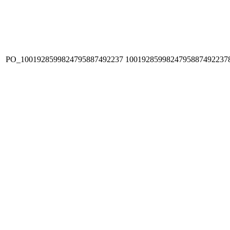
PO_1001928599824795887492237
1001928599824795887492237