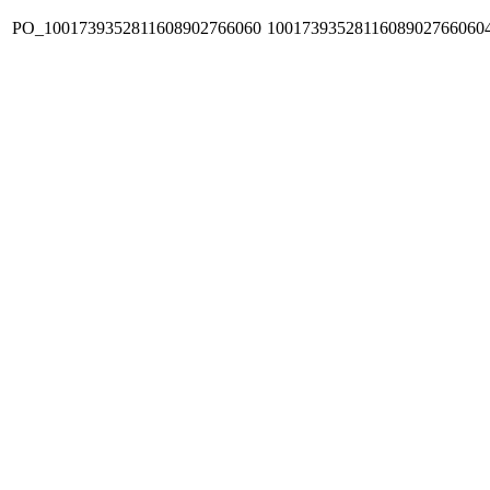
PO_1001739352811608902766060
1001739352811608902766060