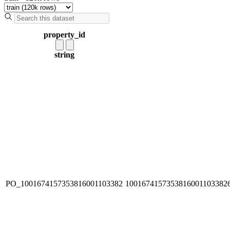
property_id
string
PO_1001674157353816001103382
1001674157353816001103382