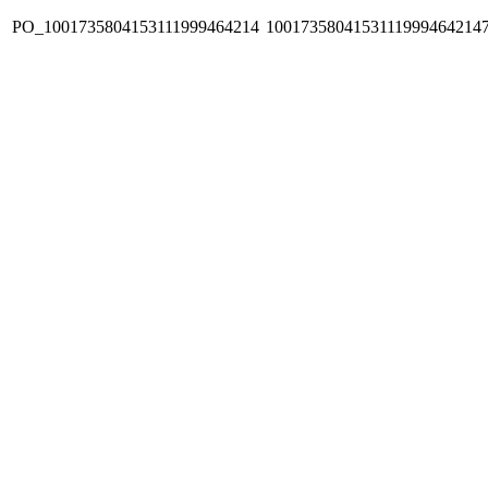
PO_1001735804153111999464214
1001735804153111999464214