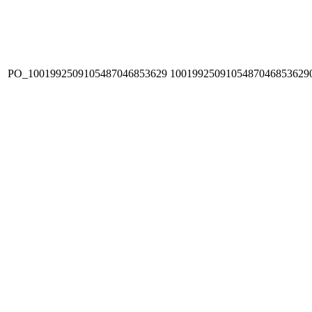
PO_1001992509105487046853629
1001992509105487046853629