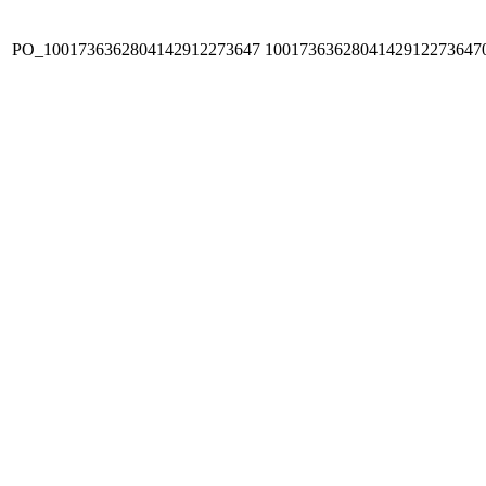
PO_1001736362804142912273647
1001736362804142912273647