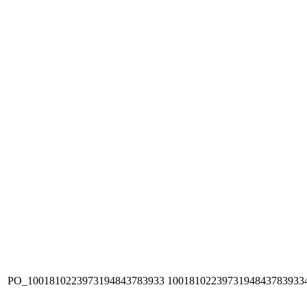
PO_1001810223973194843783933
1001810223973194843783933