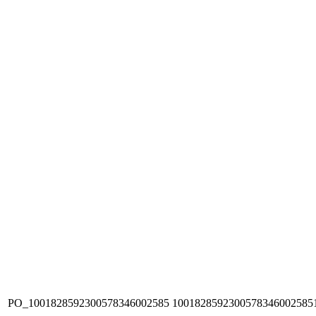
PO_1001828592300578346002585
1001828592300578346002585