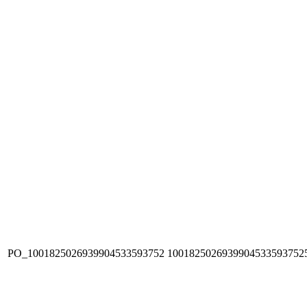
PO_1001825026939904533593752
1001825026939904533593752