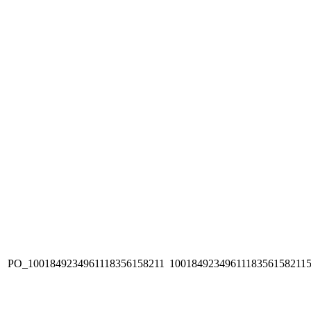
PO_1001849234961118356158211
1001849234961118356158211