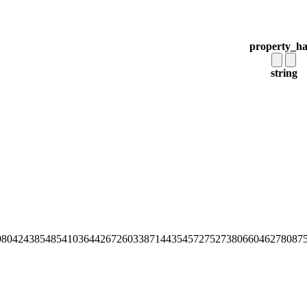
property_h
string
98042438548541036442672603387144354572752738066046278087