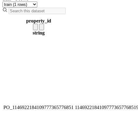
property_id
string
PO_1146922184109777365776851
1146922184109777365776851