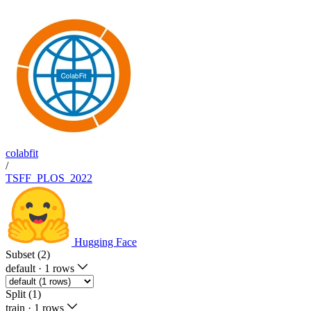
colabfit
/
TSFF_PLOS_2022
Hugging Face
Subset (2)
default
·
1 rows
Split (1)
train
·
1 rows