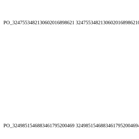
PO_3247553482130602016898621
3247553482130602016898621
PO_3249851546883461795200469
3249851546883461795200469