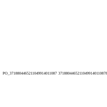
PO_3718804465211049914011087
3718804465211049914011087