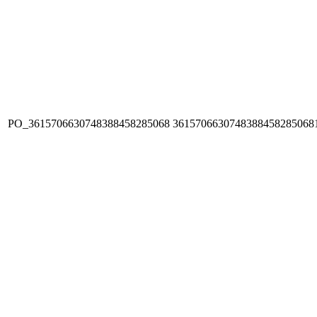
PO_3615706630748388458285068
3615706630748388458285068