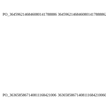
PO_3645962146846080141788886
3645962146846080141788886
PO_3636585867140811168421006
3636585867140811168421006