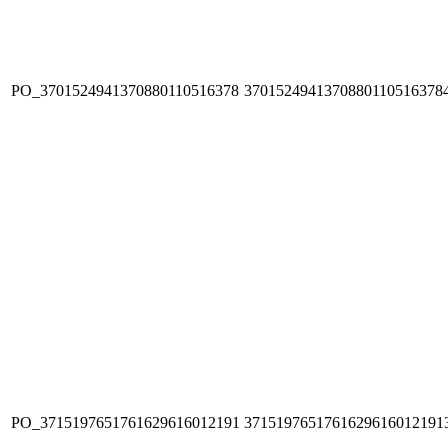
PO_3701524941370880110516378
3701524941370880110516378
PO_3715197651761629616012191
3715197651761629616012191