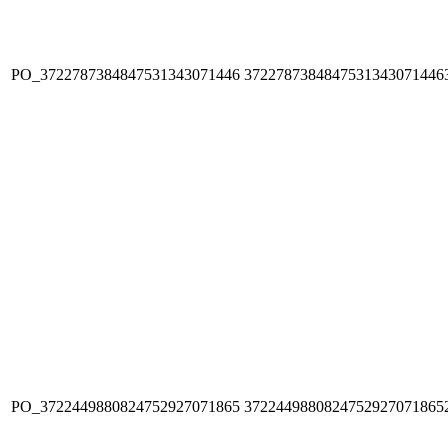
PO_3722787384847531343071446
3722787384847531343071446
PO_3722449880824752927071865
3722449880824752927071865