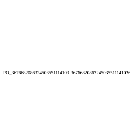
PO_3676682086324503551114103
3676682086324503551114103