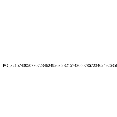
PO_3215743050786723462492635
3215743050786723462492635