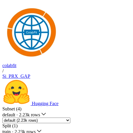
colabfit
/
Si_PRX_GAP
Hugging Face
Subset (4)
default
·
2.23k rows
Split (1)
train
·
2.23k rows