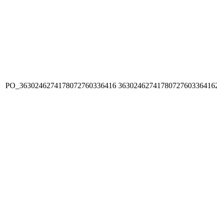
PO_3630246274178072760336416
3630246274178072760336416