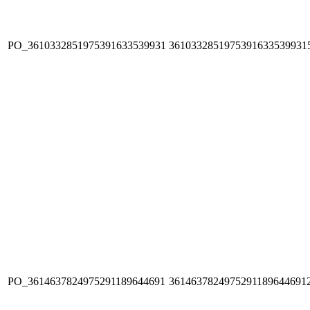
PO_3610332851975391633539931
3610332851975391633539931
PO_3614637824975291189644691
3614637824975291189644691