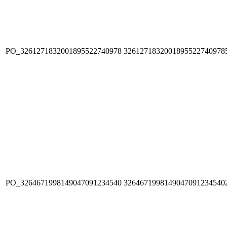
PO_3261271832001895522740978
3261271832001895522740978
PO_3264671998149047091234540
3264671998149047091234540