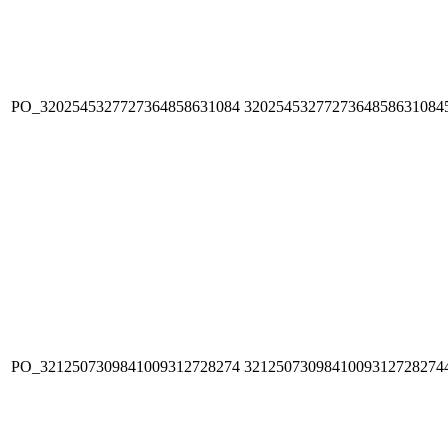
PO_3202545327727364858631084
3202545327727364858631084
PO_3212507309841009312728274
3212507309841009312728274