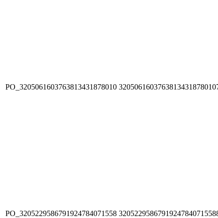
PO_3205061603763813431878010
3205061603763813431878010
PO_3205229586791924784071558
3205229586791924784071558