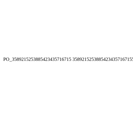
PO_3589215253885423435716715
3589215253885423435716715