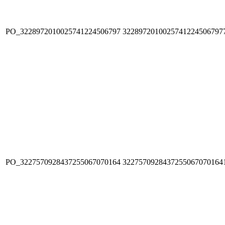
PO_3228972010025741224506797
3228972010025741224506797
PO_3227570928437255067070164
3227570928437255067070164