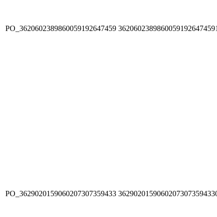
PO_3620602389860059192647459
3620602389860059192647459
PO_3629020159060207307359433
3629020159060207307359433