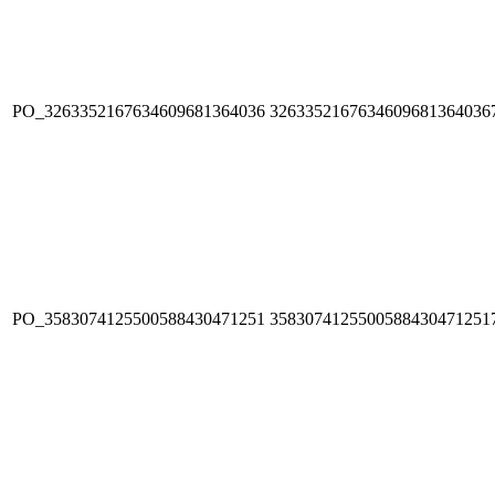
PO_3263352167634609681364036
3263352167634609681364036
PO_3583074125500588430471251
3583074125500588430471251