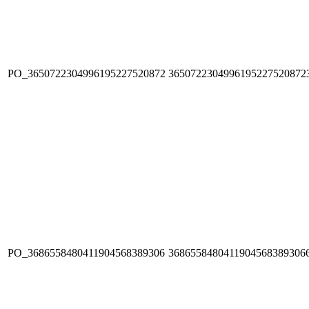
PO_3650722304996195227520872
3650722304996195227520872
PO_3686558480411904568389306
3686558480411904568389306