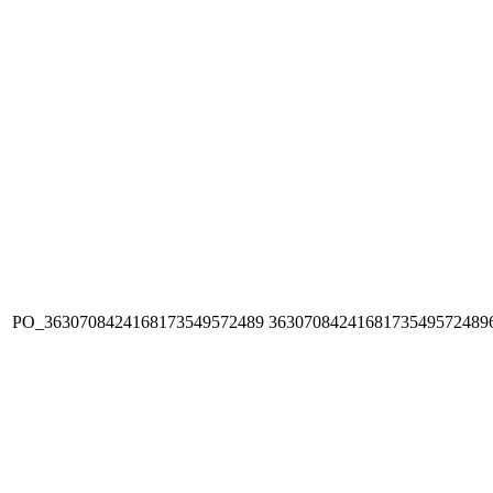
PO_3630708424168173549572489
3630708424168173549572489