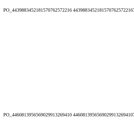
PO_4439883452181570762572216
4439883452181570762572216
PO_4460813956569029913269410
4460813956569029913269410