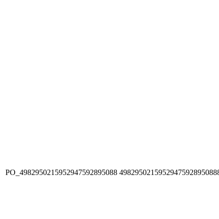
PO_4982950215952947592895088
4982950215952947592895088