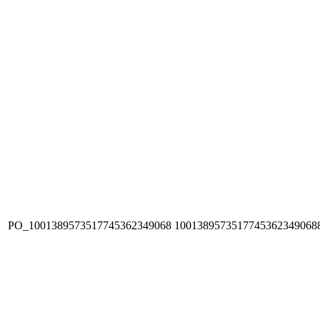
PO_1001389573517745362349068
1001389573517745362349068