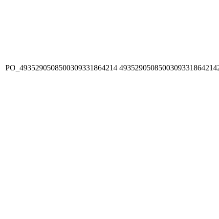
PO_4935290508500309331864214
4935290508500309331864214