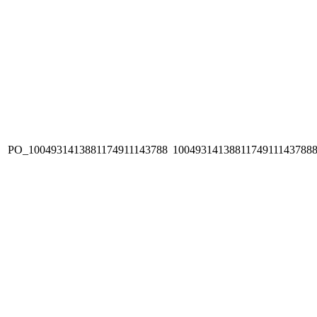
PO_1004931413881174911143788
1004931413881174911143788