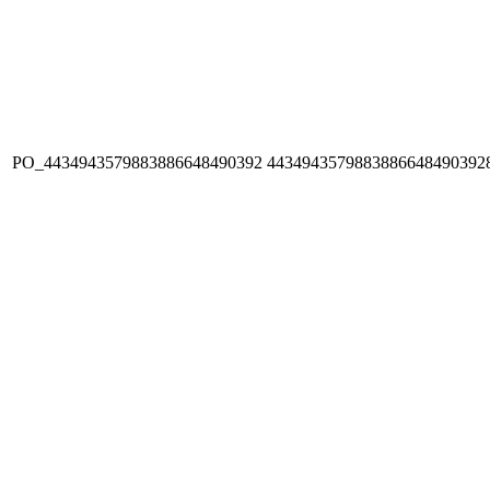
PO_4434943579883886648490392
4434943579883886648490392