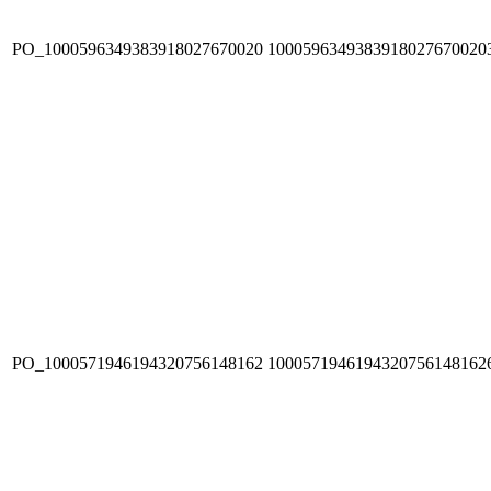
PO_1000596349383918027670020
1000596349383918027670020
PO_1000571946194320756148162
1000571946194320756148162