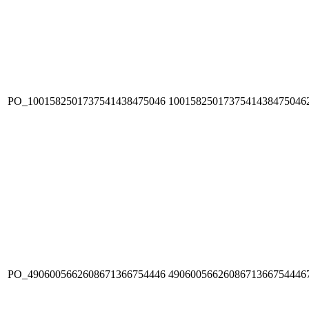
PO_1001582501737541438475046
1001582501737541438475046
PO_4906005662608671366754446
4906005662608671366754446