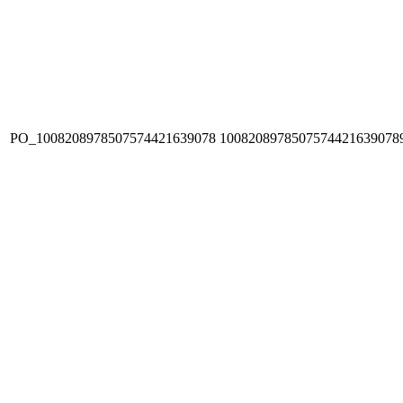
PO_1008208978507574421639078
1008208978507574421639078