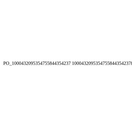
PO_1000432095354755844354237
1000432095354755844354237