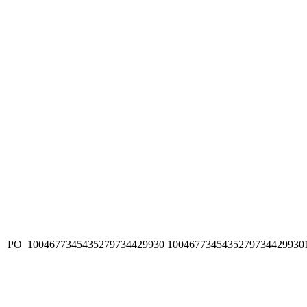
PO_1004677345435279734429930
1004677345435279734429930