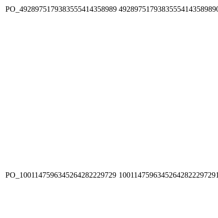
PO_4928975179383555414358989
4928975179383555414358989
PO_1001147596345264282229729
1001147596345264282229729