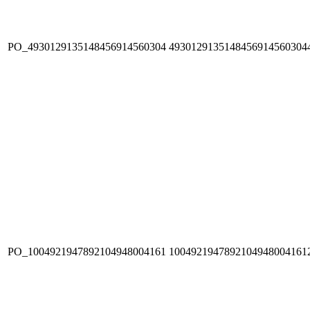
PO_4930129135148456914560304
4930129135148456914560304
PO_1004921947892104948004161
1004921947892104948004161