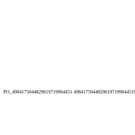
PO_4984175044829619719964451
4984175044829619719964451