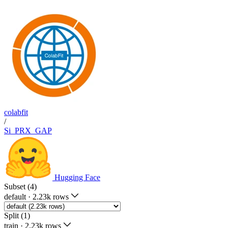
colabfit
/
Si_PRX_GAP
Hugging Face
Subset (4)
default
·
2.23k rows
Split (1)
train
·
2.23k rows