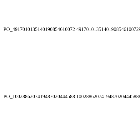
PO_4917010135140190854610072
4917010135140190854610072
PO_1002886207419487020444588
1002886207419487020444588