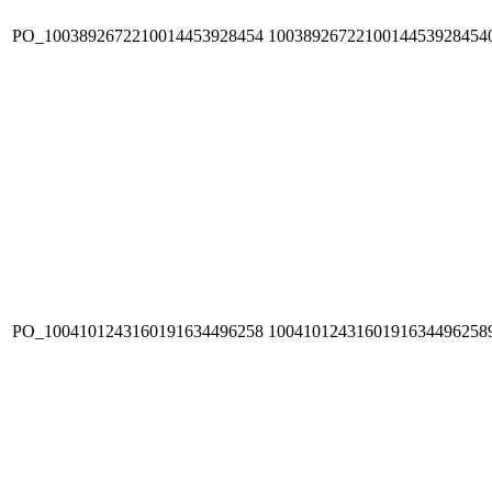
PO_1003892672210014453928454
1003892672210014453928454
PO_1004101243160191634496258
1004101243160191634496258