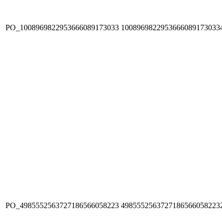
PO_1008969822953666089173033
1008969822953666089173033
PO_4985552563727186566058223
4985552563727186566058223