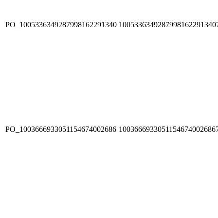
PO_1005336349287998162291340
1005336349287998162291340
PO_1003666933051154674002686
1003666933051154674002686