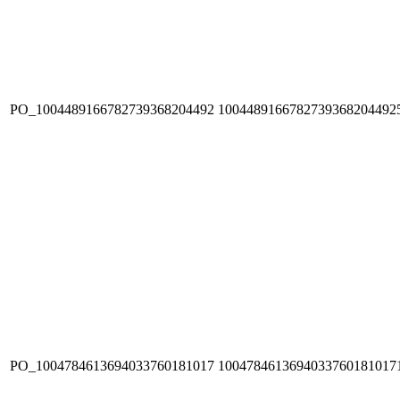
PO_1004489166782739368204492
1004489166782739368204492
PO_1004784613694033760181017
1004784613694033760181017