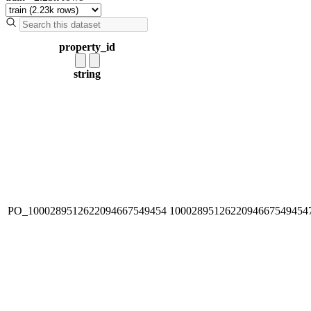
property_id
string
PO_1000289512622094667549454
1000289512622094667549454