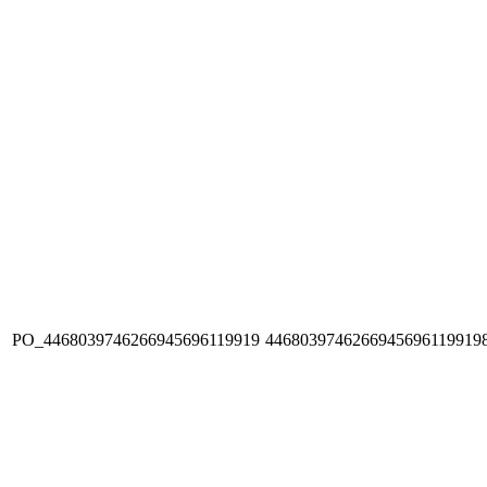
PO_4468039746266945696119919
4468039746266945696119919