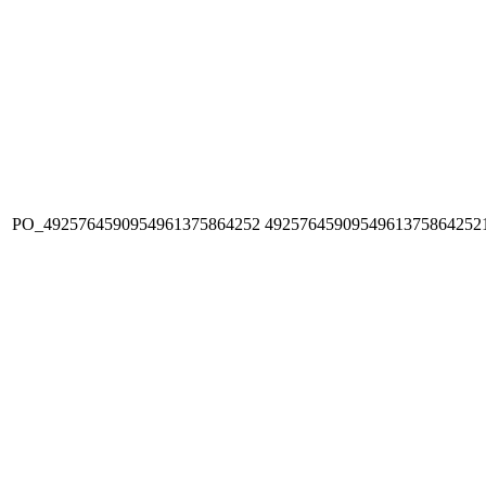
PO_4925764590954961375864252
4925764590954961375864252