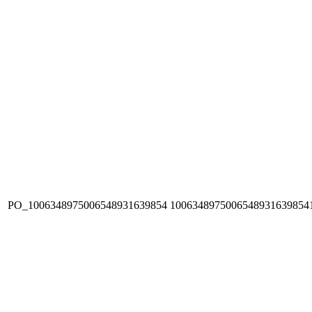
PO_1006348975006548931639854
1006348975006548931639854