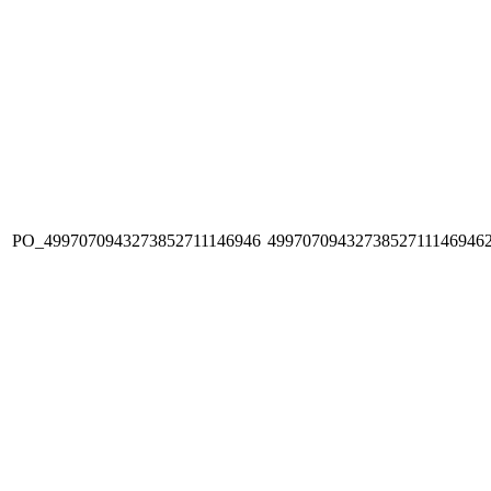
PO_4997070943273852711146946
4997070943273852711146946