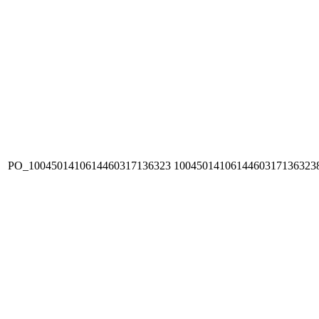
PO_1004501410614460317136323
1004501410614460317136323