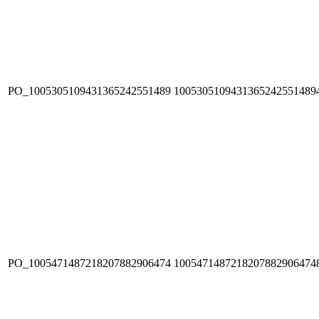
PO_1005305109431365242551489
1005305109431365242551489
PO_1005471487218207882906474
1005471487218207882906474