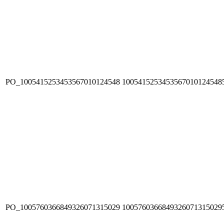
PO_1005415253453567010124548
1005415253453567010124548
PO_1005760366849326071315029
1005760366849326071315029