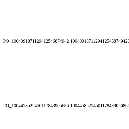
PO_1004091871129412546874942
1004091871129412546874942
PO_1004458525450117843905686
1004458525450117843905686