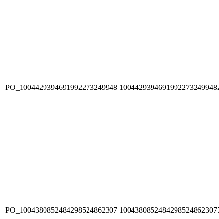
PO_1004429394691992273249948
1004429394691992273249948
PO_1004380852484298524862307
1004380852484298524862307