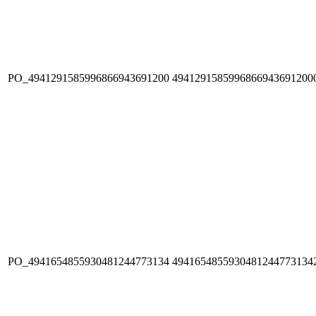
PO_4941291585996866943691200
4941291585996866943691200
PO_4941654855930481244773134
4941654855930481244773134