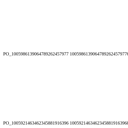
PO_1005986139064789262457977
1005986139064789262457977
PO_1005921463462345881916396
1005921463462345881916396