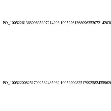
PO_1005226136809635307214203
1005226136809635307214203
PO_1005220082517992582435962
1005220082517992582435962