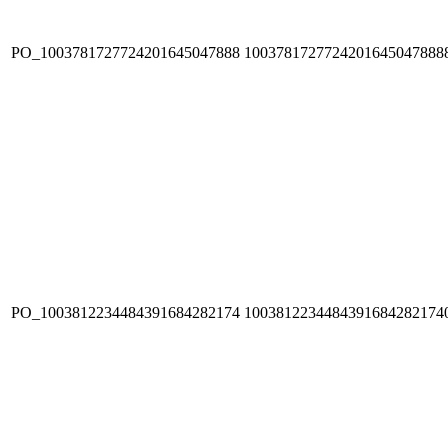
PO_1003781727724201645047888
1003781727724201645047888
PO_1003812234484391684282174
1003812234484391684282174