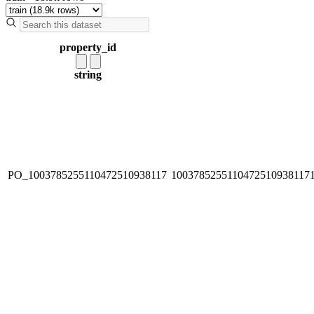
property_id
string
PO_1003785255110472510938117
1003785255110472510938117