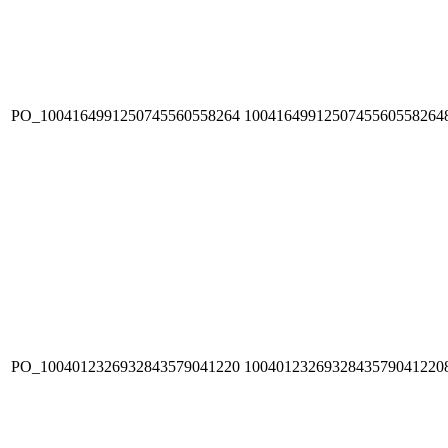
PO_1004164991250745560558264
1004164991250745560558264
PO_1004012326932843579041220
1004012326932843579041220