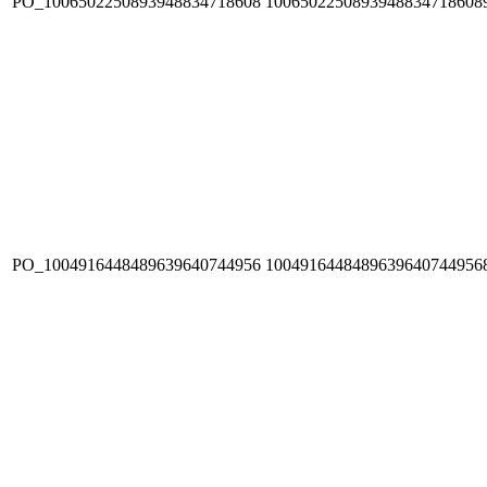
PO_1006502250893948834718608
1006502250893948834718608
PO_1004916448489639640744956
1004916448489639640744956