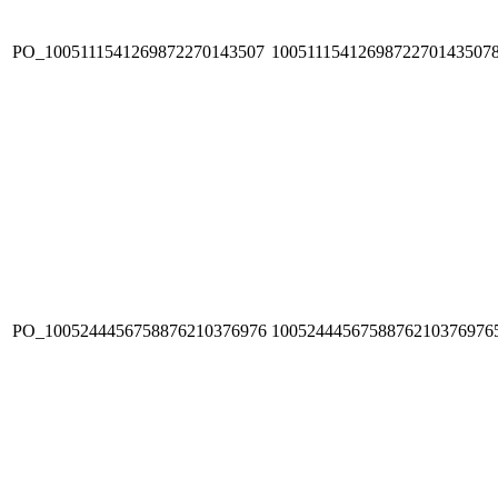
PO_1005111541269872270143507
1005111541269872270143507
PO_1005244456758876210376976
1005244456758876210376976