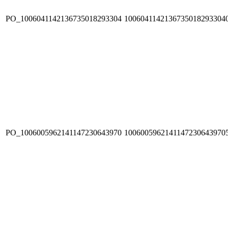
PO_1006041142136735018293304
1006041142136735018293304
PO_1006005962141147230643970
1006005962141147230643970