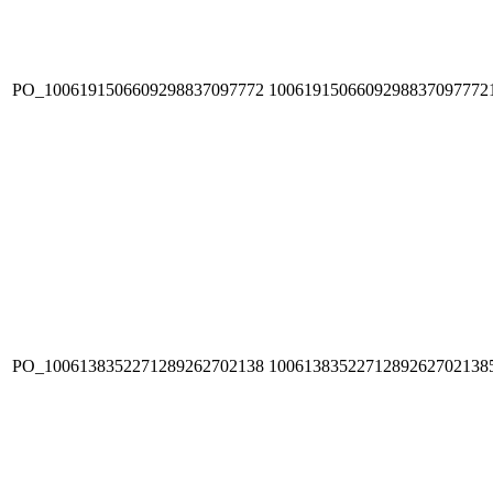
PO_1006191506609298837097772
1006191506609298837097772
PO_1006138352271289262702138
1006138352271289262702138