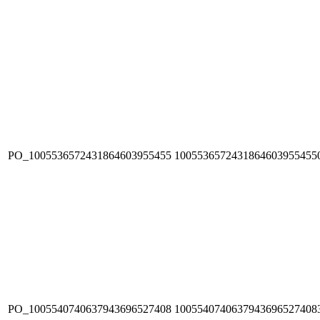
PO_1005536572431864603955455
1005536572431864603955455
PO_1005540740637943696527408
1005540740637943696527408