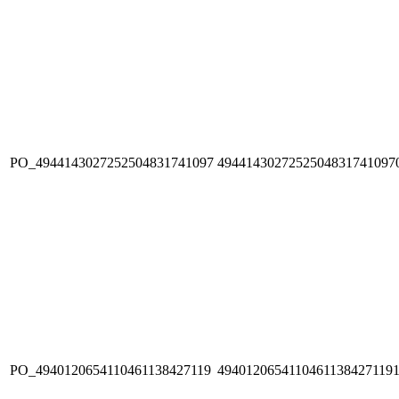
PO_4944143027252504831741097
4944143027252504831741097
PO_4940120654110461138427119
4940120654110461138427119