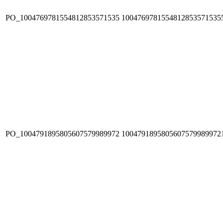
PO_1004769781554812853571535
1004769781554812853571535
PO_1004791895805607579989972
1004791895805607579989972