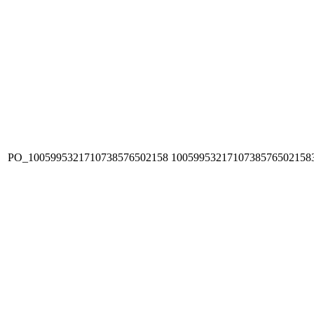
PO_1005995321710738576502158
1005995321710738576502158