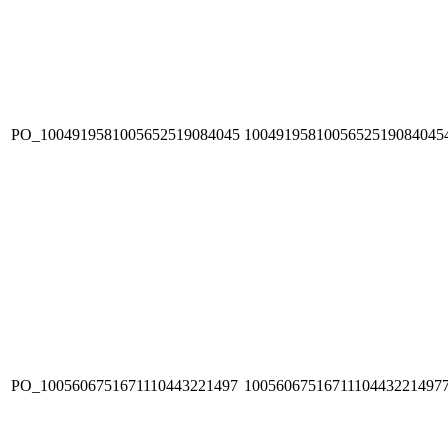
PO_1004919581005652519084045
1004919581005652519084045
PO_1005606751671110443221497
1005606751671110443221497