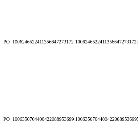
PO_1006246522411356647273172
1006246522411356647273172
PO_1006350704400422088953699
1006350704400422088953699