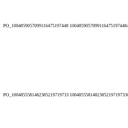
PO_1004859057099116475197448
1004859057099116475197448
PO_1004855581482385219719733
1004855581482385219719733