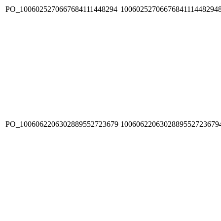
PO_1006025270667684111448294
1006025270667684111448294
PO_1006062206302889552723679
1006062206302889552723679