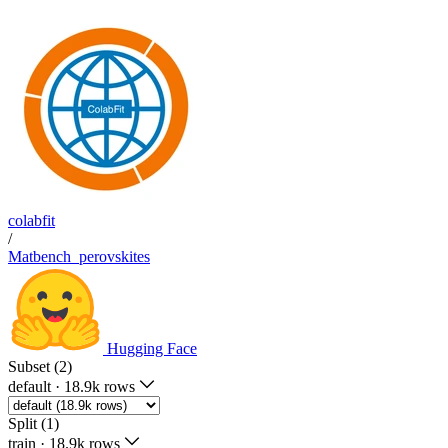
colabfit
/
Matbench_perovskites
Hugging Face
Subset (2)
default
·
18.9k rows
Split (1)
train
·
18.9k rows