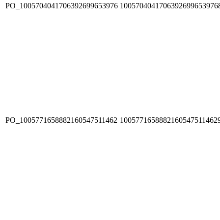
PO_1005704041706392699653976
1005704041706392699653976
PO_1005771658882160547511462
1005771658882160547511462