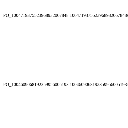
PO_1004719375523968932067848
1004719375523968932067848
PO_1004609068192359956005193
1004609068192359956005193