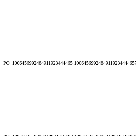
PO_1006456992484911923444465
1006456992484911923444465