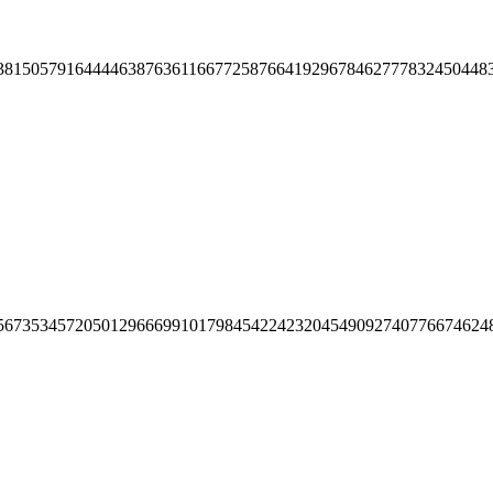
38150579164444638763611667725876641929678462777832450448
56735345720501296669910179845422423204549092740776674624