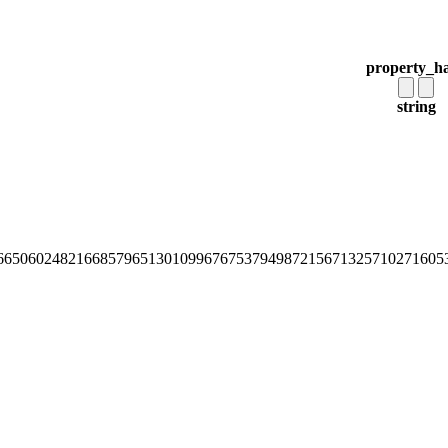
property_h
string
66506024821668579651301099676753794987215671325710271605