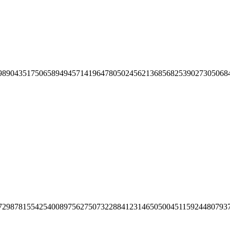
98904351750658949457141964780502456213685682539027305068
72987815542540089756275073228841231465050045115924480793