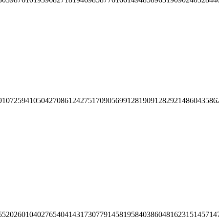
91072594105042708612427517090569912819091282921486043586
55202601040276540414317307791458195840386048162315145714