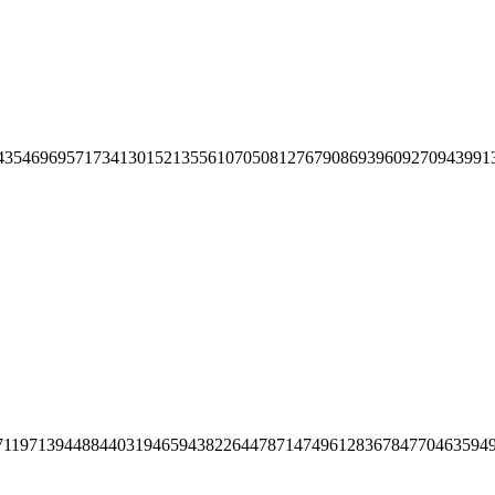
43546969571734130152135561070508127679086939609270943991
71197139448844031946594382264478714749612836784770463594