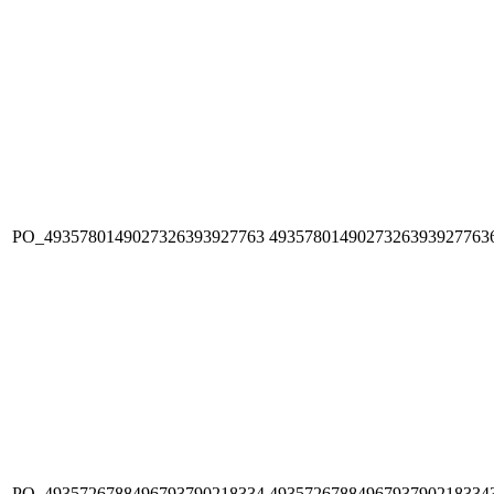
PO_4935780149027326393927763
4935780149027326393927763
PO_4935726788496793790218334
4935726788496793790218334