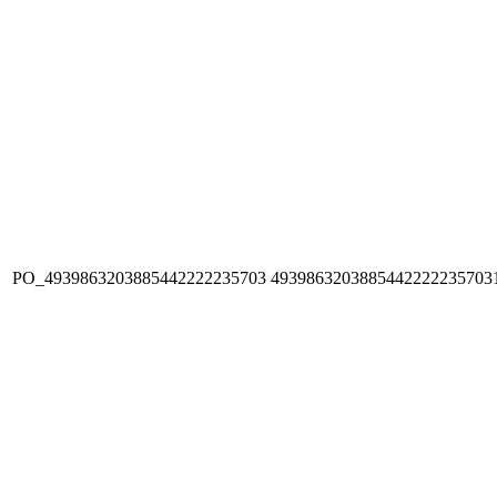
PO_4939863203885442222235703
4939863203885442222235703