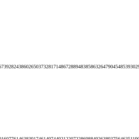
67392824386026503732817148672889483858632647904548539302
01607761463839174614974492122072286988492638937564635119