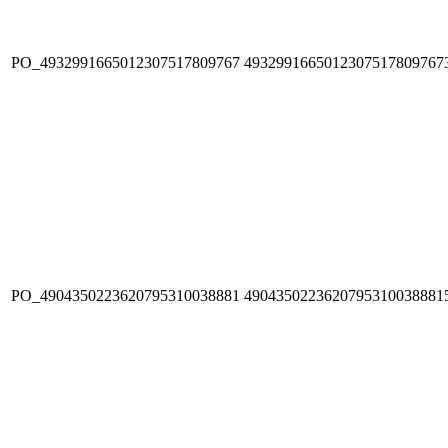
PO_4932991665012307517809767
4932991665012307517809767
PO_4904350223620795310038881
4904350223620795310038881