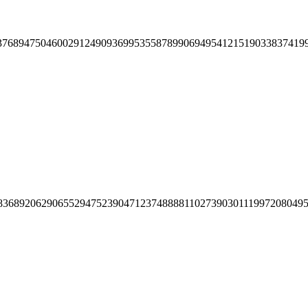
37689475046002912490936995355878990694954121519033837419
83689206290655294752390471237488881102739030111997208049