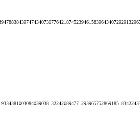
39478838439747434073077642187452394615839643407292913296
19334381003084039038132242689477129396575286918518342243