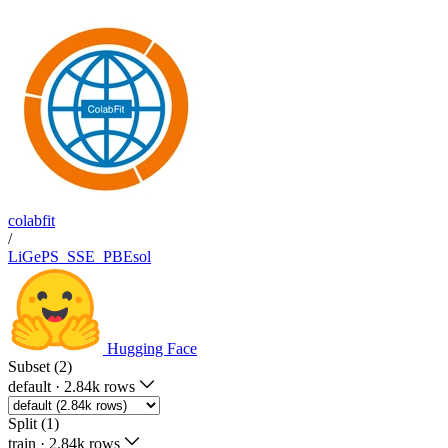
colabfit
/
LiGePS_SSE_PBEsol
Hugging Face
Subset (2)
default
·
2.84k rows
Split (1)
train
·
2.84k rows