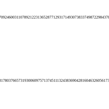
70924600311078921223136528771293171493073833749872298437
31780376657319300609757137451113243836904281604632605617