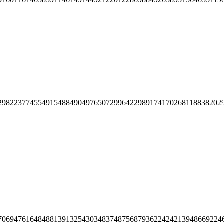
29822377455491548849049765072996422989174170268118838202
70694761648488139132543034837487568793622424213948669224