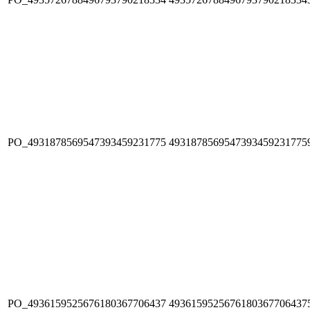
PO_4931878569547393459231775
4931878569547393459231775
PO_4936159525676180367706437
4936159525676180367706437