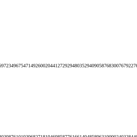
69723496754714926002044127292948035294090587683007679227
30398761019396827181946985877616614948589631909024032844