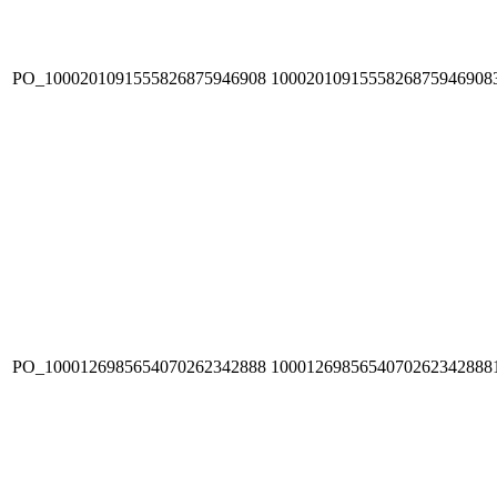
PO_1000201091555826875946908
1000201091555826875946908
PO_1000126985654070262342888
1000126985654070262342888