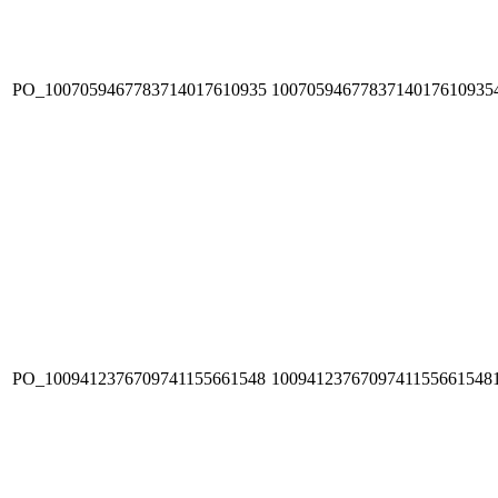
PO_1007059467783714017610935
1007059467783714017610935
PO_1009412376709741155661548
1009412376709741155661548