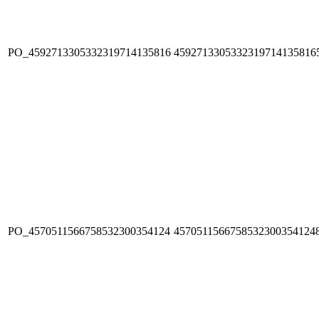
PO_4592713305332319714135816
4592713305332319714135816
PO_4570511566758532300354124
4570511566758532300354124