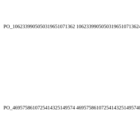
PO_1062339905050319651071362
1062339905050319651071362
PO_4695758610725414325149574
4695758610725414325149574