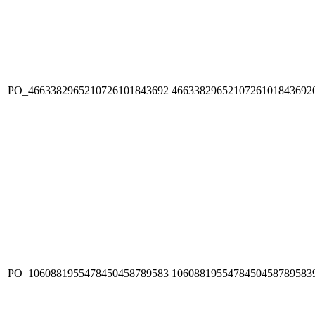
PO_4663382965210726101843692
4663382965210726101843692
PO_1060881955478450458789583
1060881955478450458789583