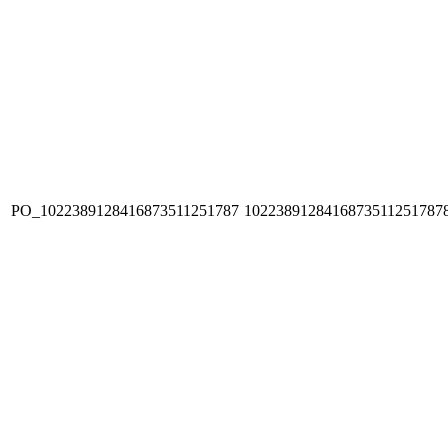
PO_1022389128416873511251787
1022389128416873511251787