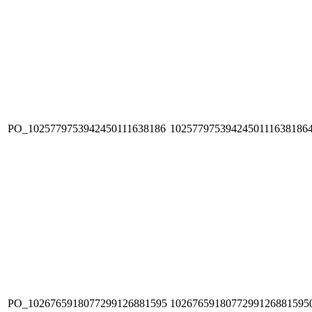
PO_1025779753942450111638186
1025779753942450111638186
PO_1026765918077299126881595
1026765918077299126881595