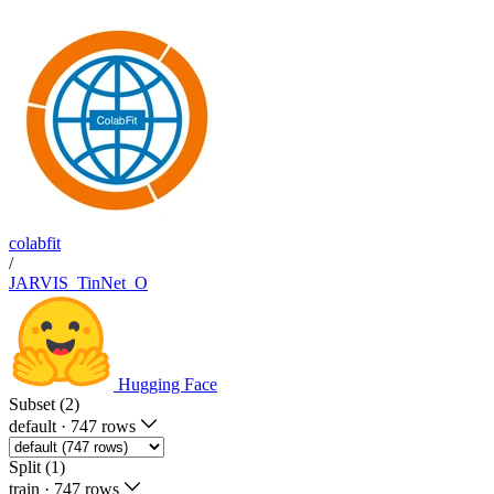
colabfit
/
JARVIS_TinNet_O
Hugging Face
Subset (2)
default
·
747 rows
Split (1)
train
·
747 rows