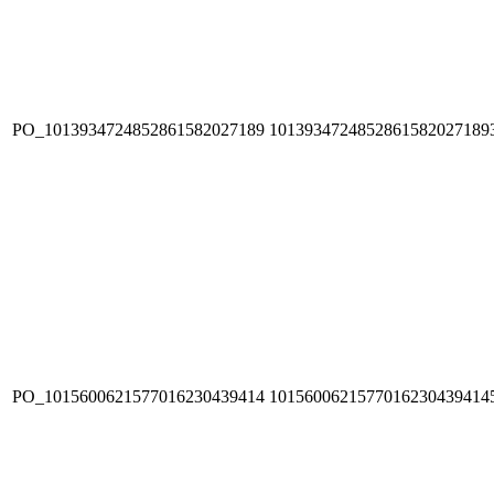
PO_1013934724852861582027189
1013934724852861582027189
PO_1015600621577016230439414
1015600621577016230439414