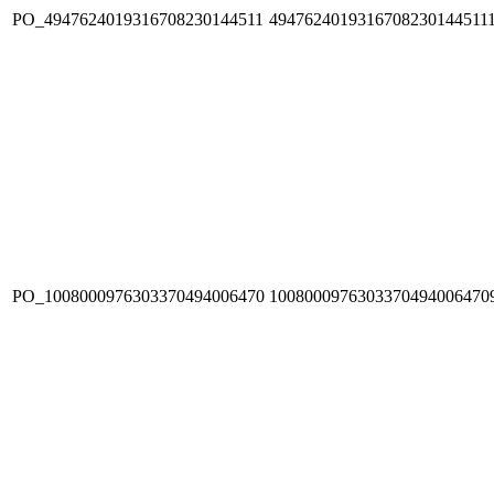
PO_4947624019316708230144511
4947624019316708230144511
PO_1008000976303370494006470
1008000976303370494006470