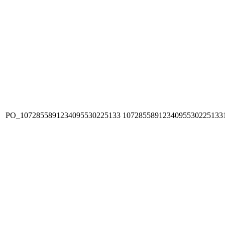
PO_1072855891234095530225133
1072855891234095530225133