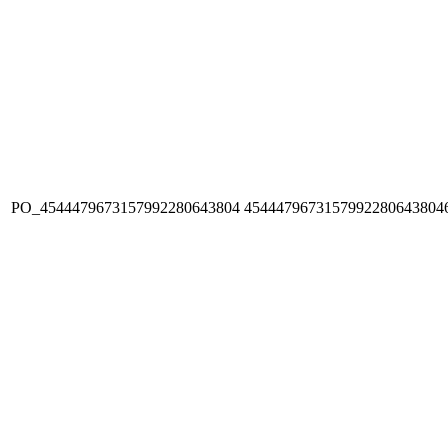
PO_4544479673157992280643804
4544479673157992280643804