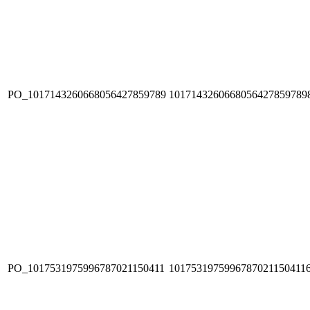
PO_1017143260668056427859789
1017143260668056427859789
PO_1017531975996787021150411
1017531975996787021150411