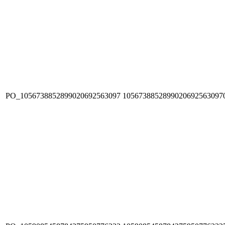
PO_1056738852899020692563097
1056738852899020692563097