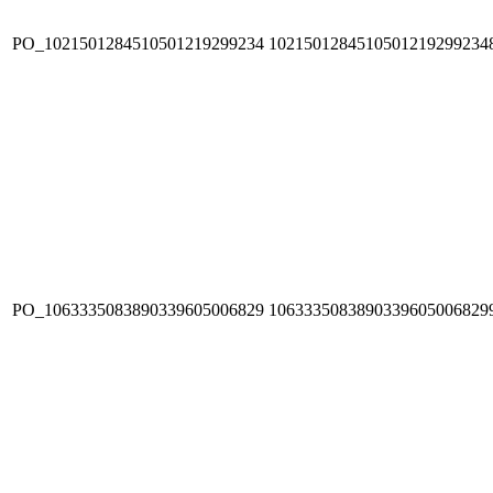
PO_1021501284510501219299234
1021501284510501219299234
PO_1063335083890339605006829
1063335083890339605006829