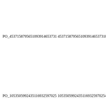
PO_4537158795651093914653731
4537158795651093914653731
PO_1053505992435116932597025
1053505992435116932597025