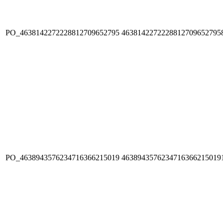
PO_4638142272228812709652795
4638142272228812709652795
PO_4638943576234716366215019
4638943576234716366215019