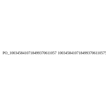
PO_1003458410718499370611057
1003458410718499370611057