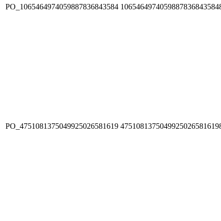
PO_1065464974059887836843584
1065464974059887836843584
PO_4751081375049925026581619
4751081375049925026581619