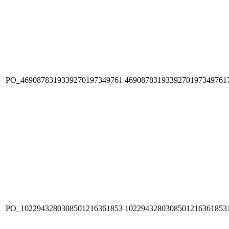
PO_4690878319339270197349761
4690878319339270197349761
PO_1022943280308501216361853
1022943280308501216361853