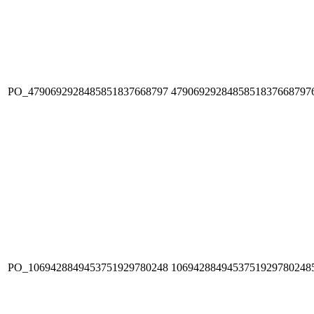
PO_4790692928485851837668797
4790692928485851837668797
PO_1069428849453751929780248
1069428849453751929780248