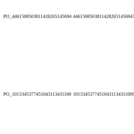
PO_4461508503811428265145694
4461508503811428265145694
PO_1013345377451043113431100
1013345377451043113431100