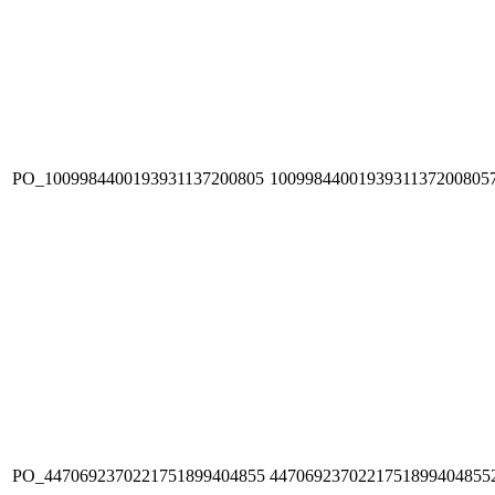
PO_1009984400193931137200805
1009984400193931137200805
PO_4470692370221751899404855
4470692370221751899404855