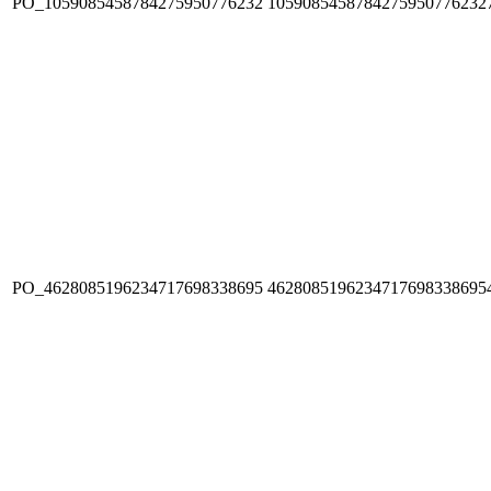
PO_1059085458784275950776232
1059085458784275950776232
PO_4628085196234717698338695
4628085196234717698338695