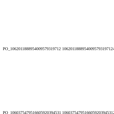
PO_1062011888954009579319712
1062011888954009579319712
PO_1060375479516605920394531
1060375479516605920394531