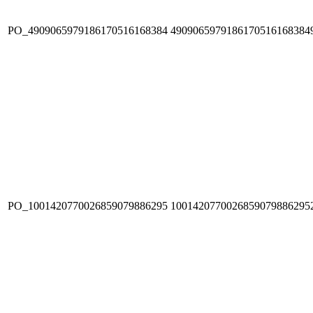
PO_4909065979186170516168384
4909065979186170516168384
PO_1001420770026859079886295
1001420770026859079886295