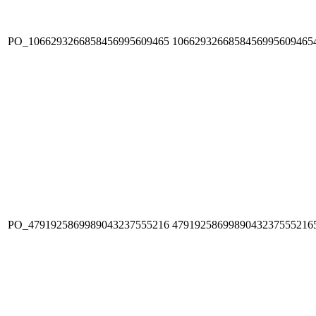
PO_1066293266858456995609465
1066293266858456995609465
PO_4791925869989043237555216
4791925869989043237555216