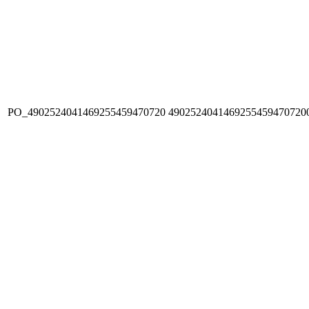
PO_4902524041469255459470720
4902524041469255459470720