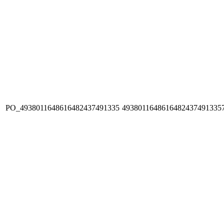
PO_4938011648616482437491335
4938011648616482437491335