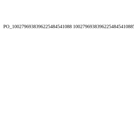
PO_1002796938396225484541088
1002796938396225484541088