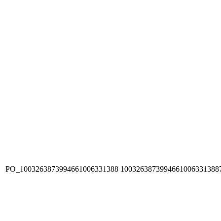
PO_1003263873994661006331388
1003263873994661006331388