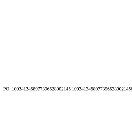
PO_1003413458977396528902145
1003413458977396528902145