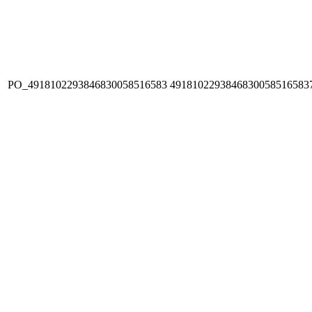
PO_4918102293846830058516583
4918102293846830058516583