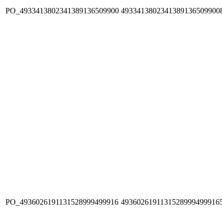
PO_4933413802341389136509900
4933413802341389136509900
PO_4936026191131528999499916
4936026191131528999499916