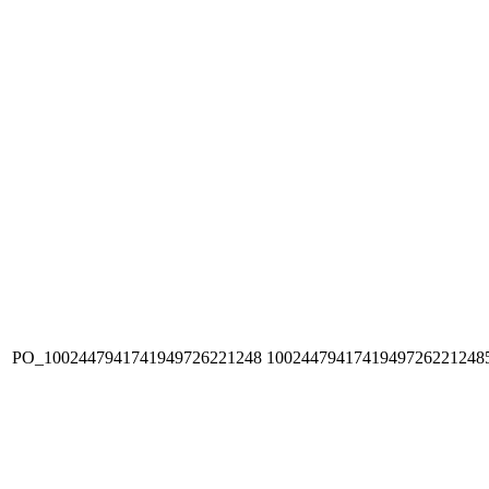
PO_1002447941741949726221248
1002447941741949726221248