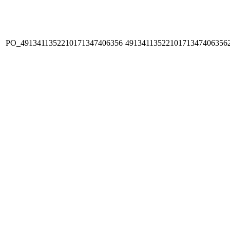
PO_4913411352210171347406356
4913411352210171347406356