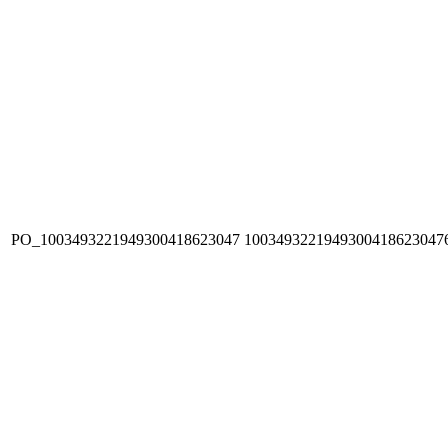
PO_1003493221949300418623047
1003493221949300418623047