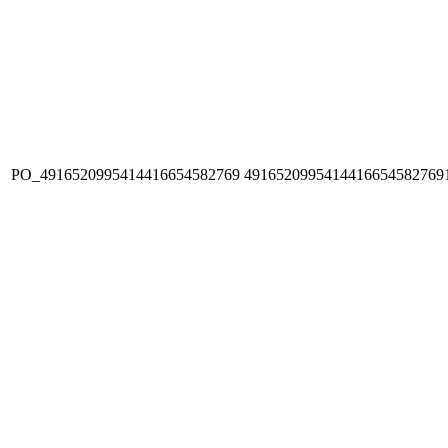
PO_4916520995414416654582769
4916520995414416654582769