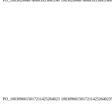
PO_1003026648740883935841140
1003026648740883935841140
PO_1003096615017211425264023
1003096615017211425264023