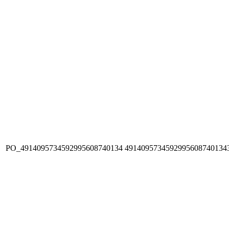
PO_4914095734592995608740134
4914095734592995608740134