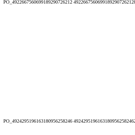
PO_4922667560699189290726212
4922667560699189290726212
PO_4924295196163180956258246
4924295196163180956258246