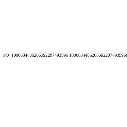
PO_1000634486266592207493596
1000634486266592207493596