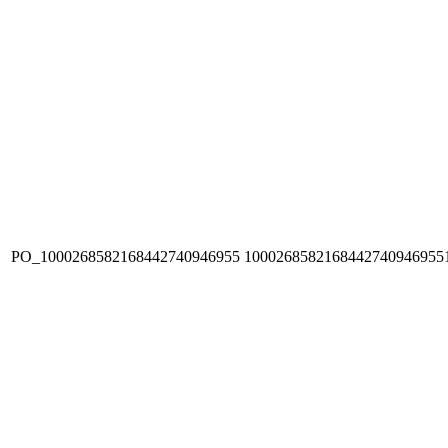
PO_1000268582168442740946955
1000268582168442740946955