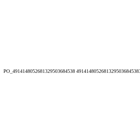
PO_4914148052681329503684538
4914148052681329503684538