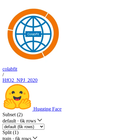
colabfit
/
HfO2_NPJ_2020
Hugging Face
Subset (2)
default
·
6k rows
Split (1)
train
·
6k rows