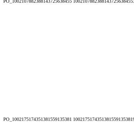
PO_1002107882388143725638455
1002107882388143725638455
PO_1002175174351381559135381
1002175174351381559135381