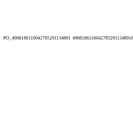
PO_4908186110042785291134891
4908186110042785291134891