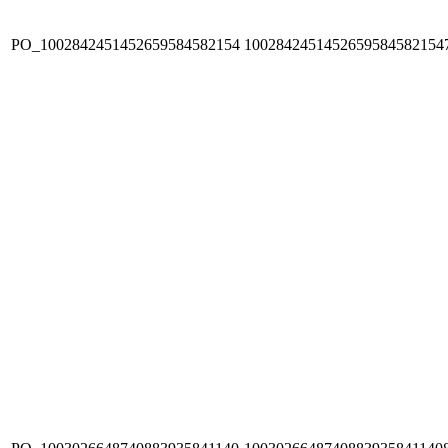
PO_1002842451452659584582154
1002842451452659584582154