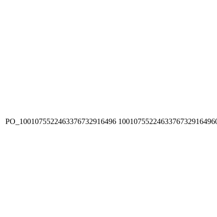
PO_1001075522463376732916496
1001075522463376732916496