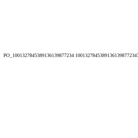
PO_1001327845389136139877234
1001327845389136139877234