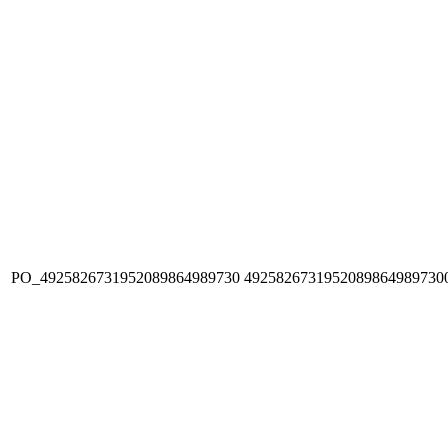
PO_4925826731952089864989730
4925826731952089864989730