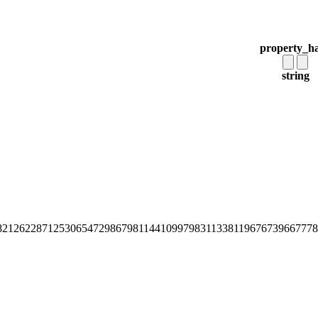
property_h
string
82126228712530654729867981144109979831133811967673966777