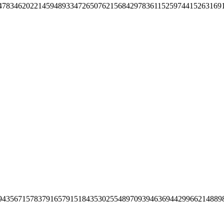
47834620221459489334726507621568429783611525974415263169
94356715783791657915184353025548970939463694429966214889