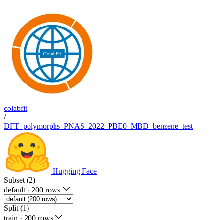
colabfit
/
DFT_polymorphs_PNAS_2022_PBE0_MBD_benzene_test
Hugging Face
Subset (2)
default
·
200 rows
Split (1)
train
·
200 rows