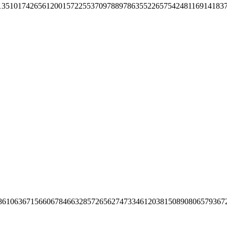
13510174265612001572255370978897863552265754248116914183
86106367156606784663285726562747334612038150890806579367