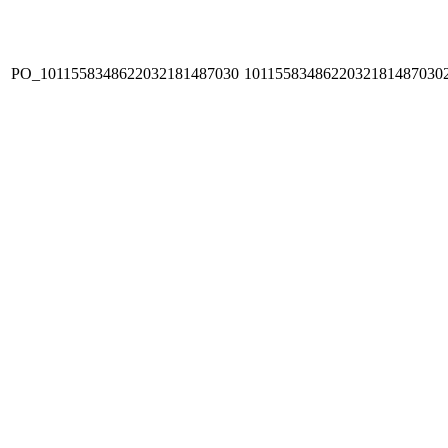
PO_1011558348622032181487030
1011558348622032181487030