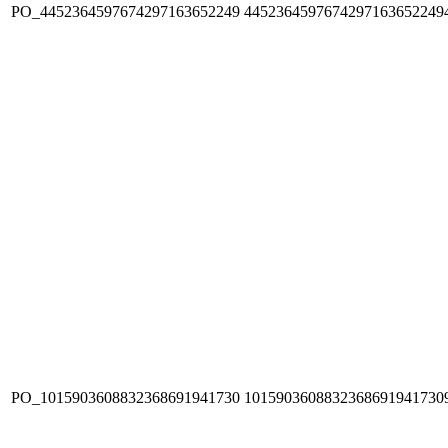
PO_4452364597674297163652249
4452364597674297163652249
PO_1015903608832368691941730
1015903608832368691941730