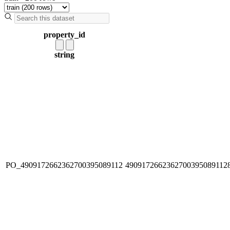
property_id
string
PO_4909172662362700395089112
4909172662362700395089112