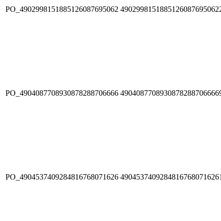
PO_4902998151885126087695062
4902998151885126087695062
PO_4904087708930878288706666
4904087708930878288706666
PO_4904537409284816768071626
4904537409284816768071626