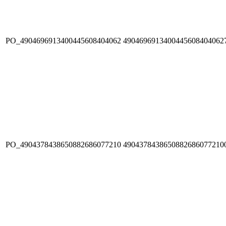
PO_4904696913400445608404062
4904696913400445608404062
PO_4904378438650882686077210
4904378438650882686077210