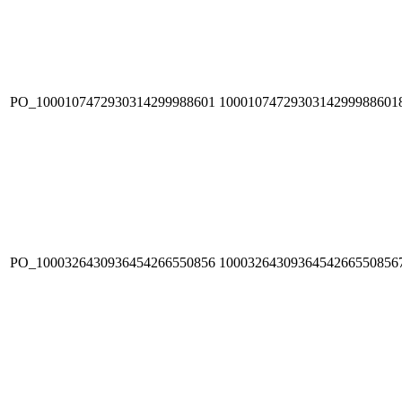
PO_1000107472930314299988601
1000107472930314299988601
PO_1000326430936454266550856
1000326430936454266550856