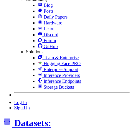
Blog
Posts
Daily Papers
Hardware
Learn
Discord
Forum
GitHub
Solutions
Team & Enterprise
Hugging Face PRO
Enterprise Support
Inference Providers
Inference Endpoints
Storage Buckets
Log In
Sign Up
Datasets: