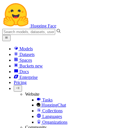
Hugging Face
Models
Datasets
Spaces
Buckets
new
Docs
Enterprise
Pricing
Website
Tasks
HuggingChat
Collections
Languages
Organizations
Community