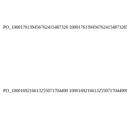
PO_1000176139456762415487326
1000176139456762415487326
PO_1000169216613255071704490
1000169216613255071704490