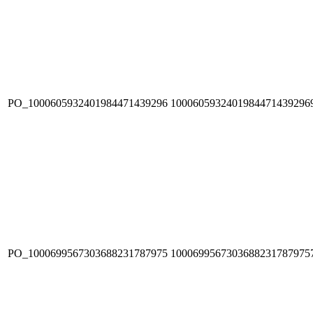
PO_1000605932401984471439296
1000605932401984471439296
PO_1000699567303688231787975
1000699567303688231787975