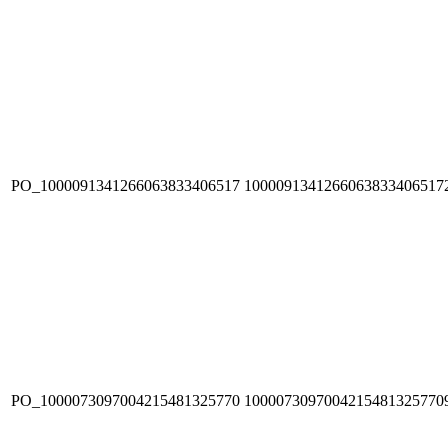
PO_1000091341266063833406517
1000091341266063833406517
PO_1000073097004215481325770
1000073097004215481325770