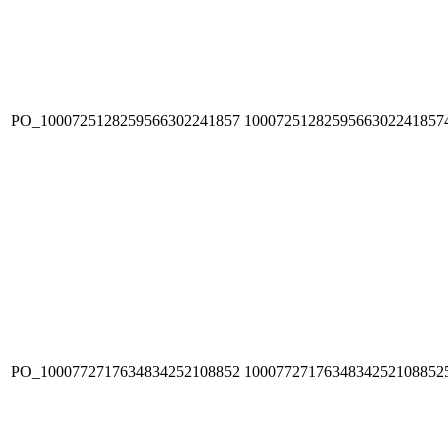
PO_1000725128259566302241857
1000725128259566302241857
PO_1000772717634834252108852
1000772717634834252108852