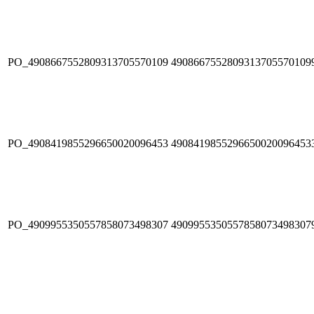
PO_4908667552809313705570109
4908667552809313705570109
PO_4908419855296650020096453
4908419855296650020096453
PO_4909955350557858073498307
4909955350557858073498307