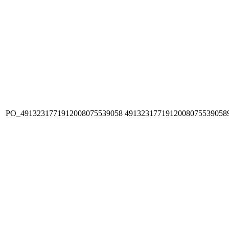
PO_4913231771912008075539058
4913231771912008075539058