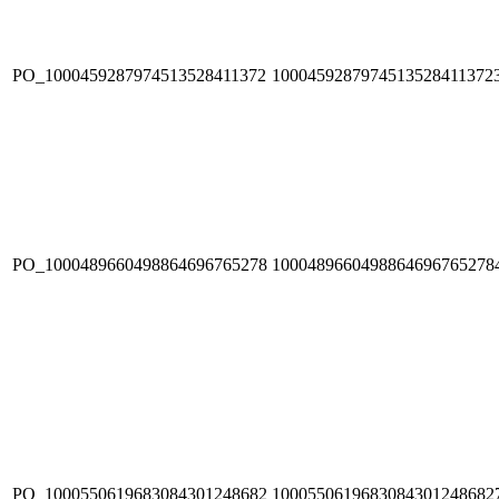
PO_1000459287974513528411372
1000459287974513528411372
PO_1000489660498864696765278
1000489660498864696765278
PO_1000550619683084301248682
1000550619683084301248682