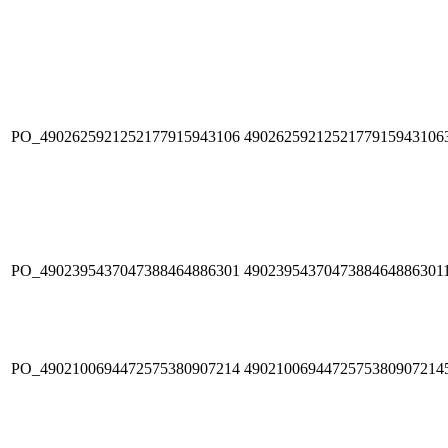
PO_4902625921252177915943106
4902625921252177915943106
PO_4902395437047388464886301
4902395437047388464886301
PO_4902100694472575380907214
4902100694472575380907214