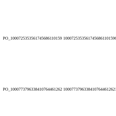
PO_1000725353561745686110159
1000725353561745686110159
PO_1000773796338410764461262
1000773796338410764461262