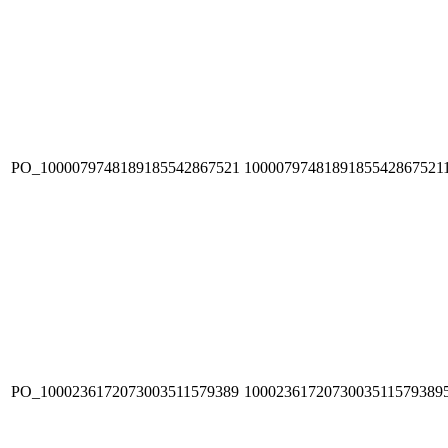
PO_1000079748189185542867521
1000079748189185542867521
PO_1000236172073003511579389
1000236172073003511579389