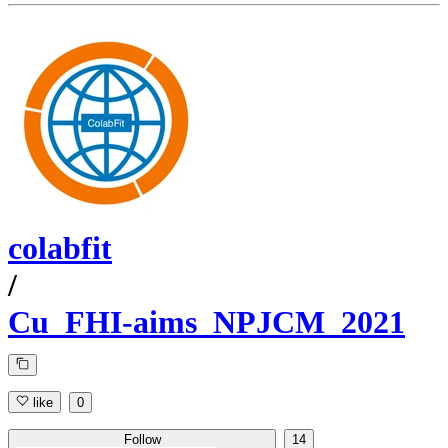
colabfit
/
Cu_FHI-aims_NPJCM_2021
like
0
Follow
14