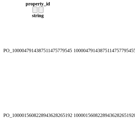
property_id
string
PO_1000047914387511475779545
1000047914387511475779545
PO_1000015608228943628265192
1000015608228943628265192