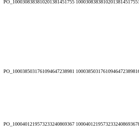
PO_1000308383810201381451755
1000308383810201381451755
PO_1000385031761094647238981
1000385031761094647238981
PO_1000401219573233240869367
1000401219573233240869367