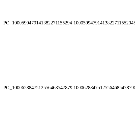
PO_1000599479141382271155294
1000599479141382271155294
PO_1000628847512556468547879
1000628847512556468547879