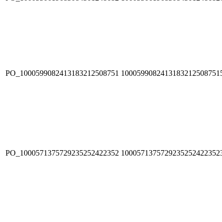
PO_1000599082413183212508751
1000599082413183212508751
PO_1000571375729235252422352
1000571375729235252422352