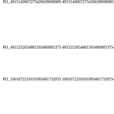
PO_4915140007275426639008980
4915140007275426639008980
PO_4915252654881593480905375
4915252654881593480905375
PO_1001672210101093481732055
1001672210101093481732055