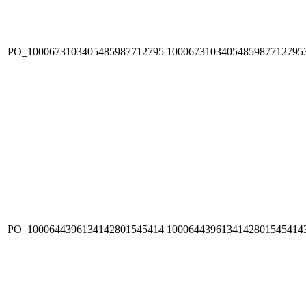
PO_1000673103405485987712795
1000673103405485987712795
PO_1000644396134142801545414
1000644396134142801545414