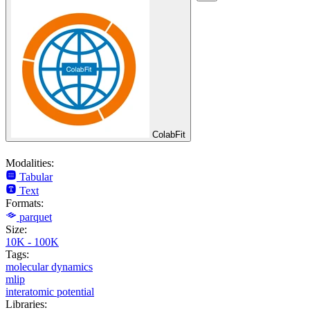
ColabFit
Modalities:
Tabular
Text
Formats:
parquet
Size:
10K - 100K
Tags:
molecular dynamics
mlip
interatomic potential
Libraries: