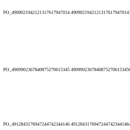
PO_4909021942121317617947014
4909021942121317617947014
PO_4909902367840875270615345
4909902367840875270615345
PO_4912843176947244742344146
4912843176947244742344146