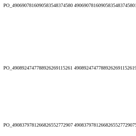
PO_4906907816090583548374580
4906907816090583548374580
PO_4908924747788926269115261
4908924747788926269115261
PO_4908379781266826552772907
4908379781266826552772907