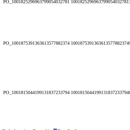
PO_1001825296963799054032781
1001825296963799054032781
PO_1001875391363613577882374
1001875391363613577882374
PO_1001815044199131837233794
1001815044199131837233794