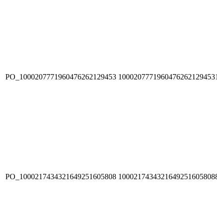
PO_1000207771960476262129453
1000207771960476262129453
PO_1000217434321649251605808
1000217434321649251605808