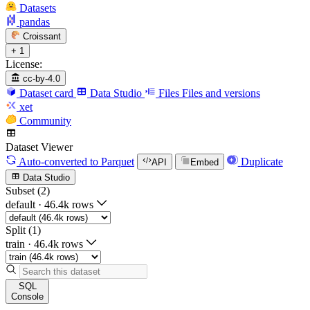
Datasets
pandas
Croissant
+ 1
License:
cc-by-4.0
Dataset card
Data Studio
Files
Files and versions
xet
Community
Dataset Viewer
Auto-converted
to Parquet
Duplicate
API
Embed
Data Studio
Subset (2)
default
·
46.4k rows
Split (1)
train
·
46.4k rows
SQL
Console