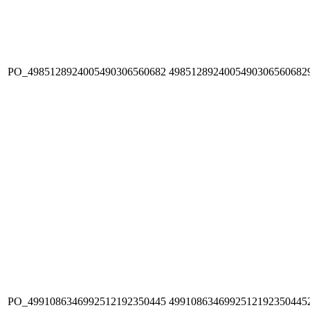
PO_4985128924005490306560682
4985128924005490306560682
PO_4991086346992512192350445
4991086346992512192350445