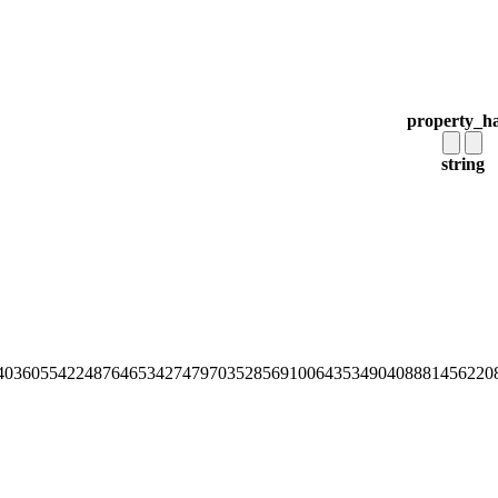
property_h
string
40360554224876465342747970352856910064353490408881456220