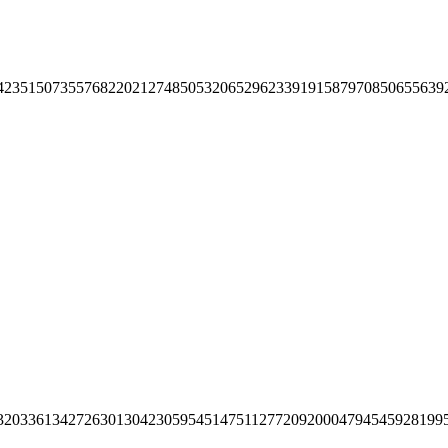
42351507355768220212748505320652962339191587970850655639
32033613427263013042305954514751127720920004794545928199