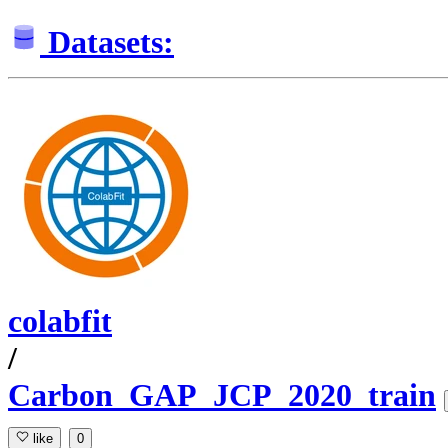
Datasets:
colabfit
/
Carbon_GAP_JCP_2020_train
like
0