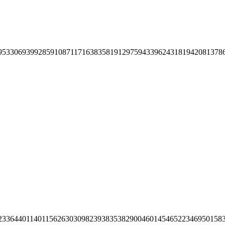
95330693992859108711716383581912975943396243181942081378
23364401140115626303098239383538290046014546522346950158