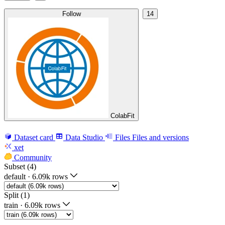
Follow
14
ColabFit
Dataset card
Data Studio
Files
Files and versions
xet
Community
Subset (4)
default
·
6.09k rows
Split (1)
train
·
6.09k rows