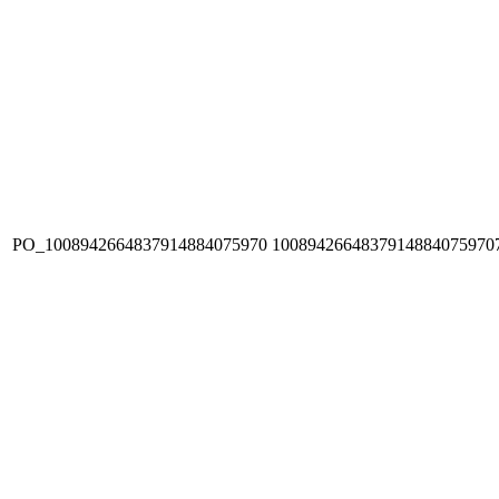
PO_1008942664837914884075970
1008942664837914884075970