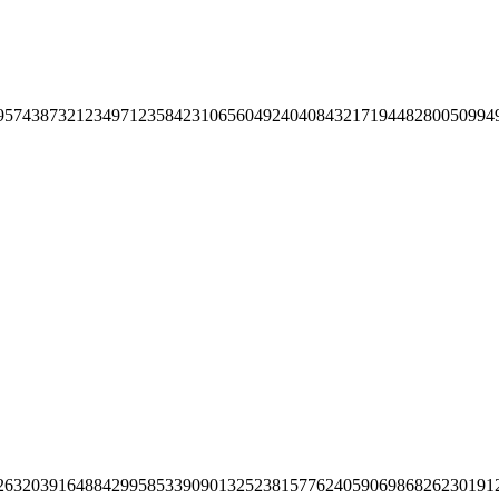
95743873212349712358423106560492404084321719448280050994
26320391648842995853390901325238157762405906986826230191