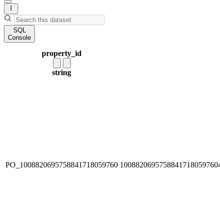
SQL
Console
property_id
string
PO_1008820695758841718059760
1008820695758841718059760