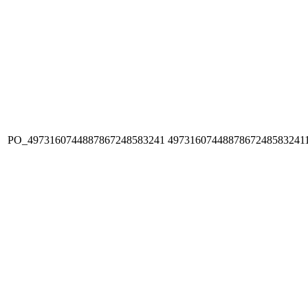
PO_4973160744887867248583241
4973160744887867248583241