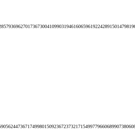
28579369627017367300410990319461606596192242891501479819
59056244736717499801509236723732171549977966068990738060