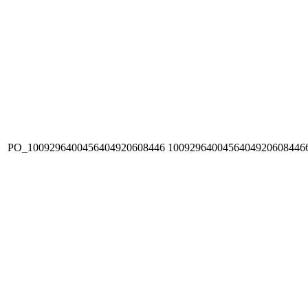
PO_1009296400456404920608446
1009296400456404920608446