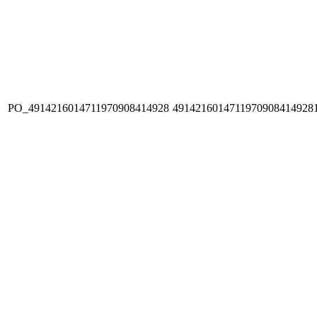
PO_4914216014711970908414928
4914216014711970908414928