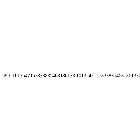
PO_1013547157833835468186133
1013547157833835468186133