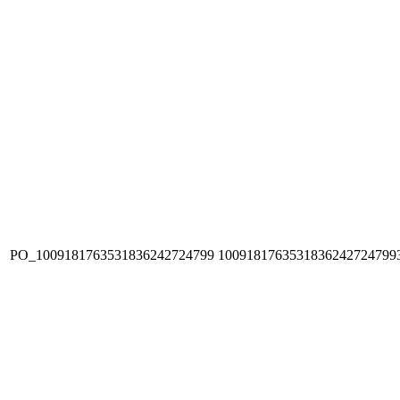
PO_1009181763531836242724799
1009181763531836242724799