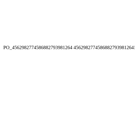
PO_4562982774586882793981264
4562982774586882793981264