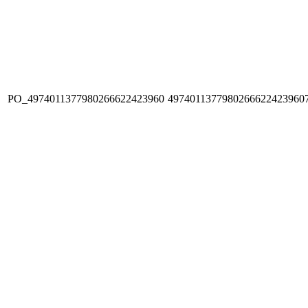
PO_4974011377980266622423960
4974011377980266622423960