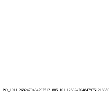
PO_1011126824704847975121885
1011126824704847975121885