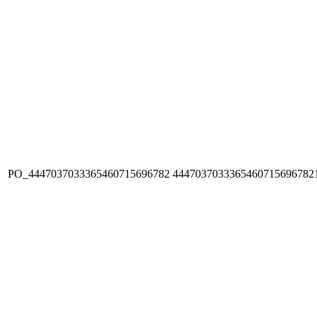
PO_4447037033365460715696782
4447037033365460715696782