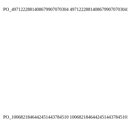
PO_4971222881408679907070304
4971222881408679907070304
PO_1006821846442451443784510
1006821846442451443784510