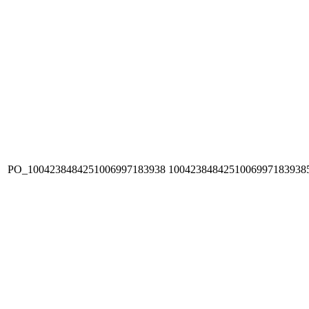
PO_1004238484251006997183938
1004238484251006997183938