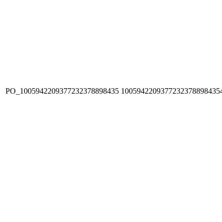
PO_1005942209377232378898435
1005942209377232378898435