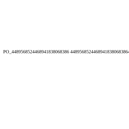
PO_4489568524468941838068386
4489568524468941838068386