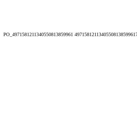
PO_4971581211340550813859961
4971581211340550813859961