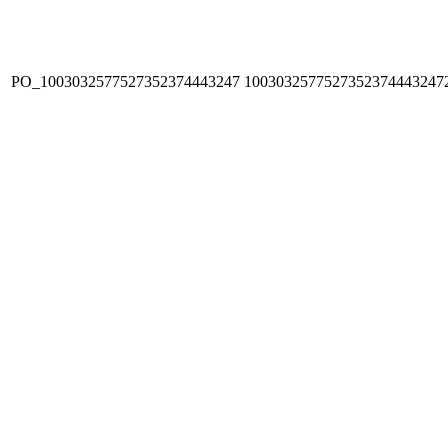
PO_1003032577527352374443247
1003032577527352374443247