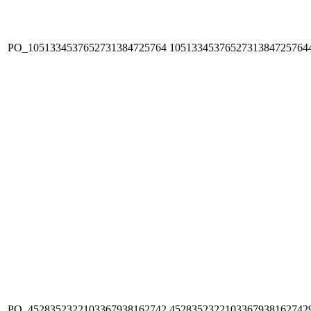
PO_1051334537652731384725764
1051334537652731384725764
PO_4528352322103367938162742
4528352322103367938162742