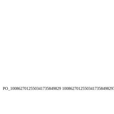
PO_1008627012550341735849829
1008627012550341735849829