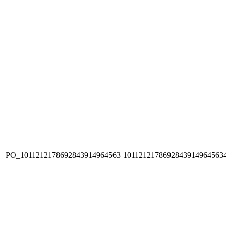
PO_1011212178692843914964563
1011212178692843914964563