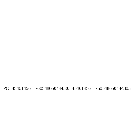
PO_4546145611760548650444303
4546145611760548650444303