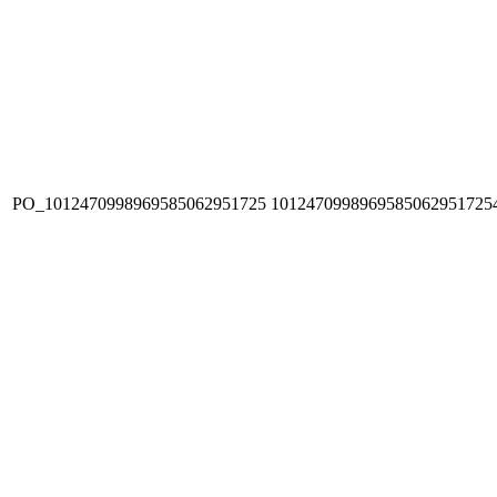
PO_1012470998969585062951725
1012470998969585062951725