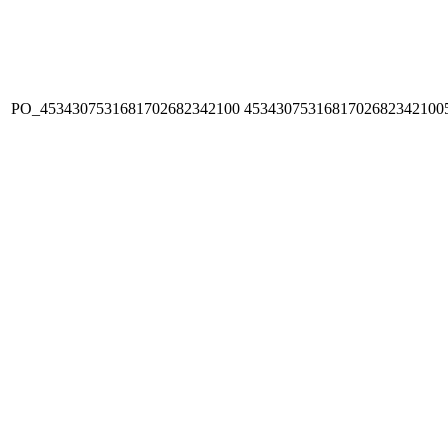
PO_4534307531681702682342100
4534307531681702682342100