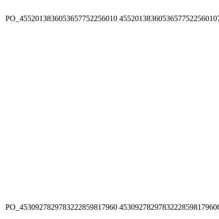
PO_4552013836053657752256010
4552013836053657752256010
PO_4530927829783222859817960
4530927829783222859817960