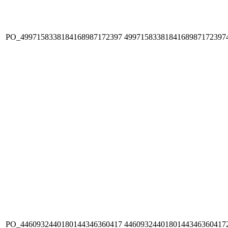
PO_4997158338184168987172397
4997158338184168987172397
PO_4460932440180144346360417
4460932440180144346360417