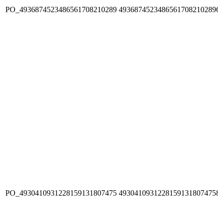
PO_4936874523486561708210289
4936874523486561708210289
PO_4930410931228159131807475
4930410931228159131807475