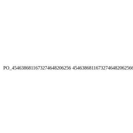
PO_4546386811673274648206256
4546386811673274648206256