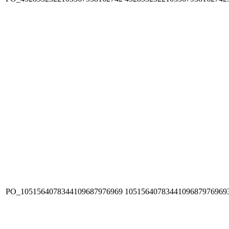
PO_1051564078344109687976969
1051564078344109687976969