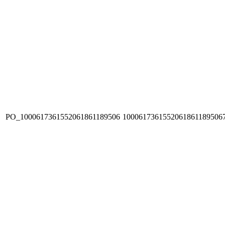
PO_1000617361552061861189506
1000617361552061861189506