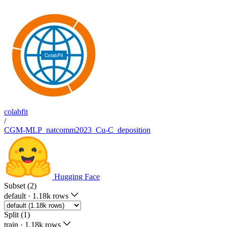
colabfit
/
CGM-MLP_natcomm2023_Cu-C_deposition
Hugging Face
Subset (2)
default
·
1.18k rows
Split (1)
train
·
1.18k rows