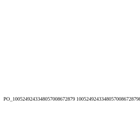
PO_1005249243348057008672879
1005249243348057008672879