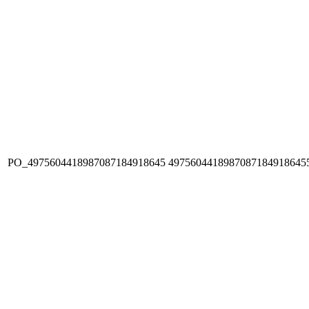
PO_4975604418987087184918645
4975604418987087184918645