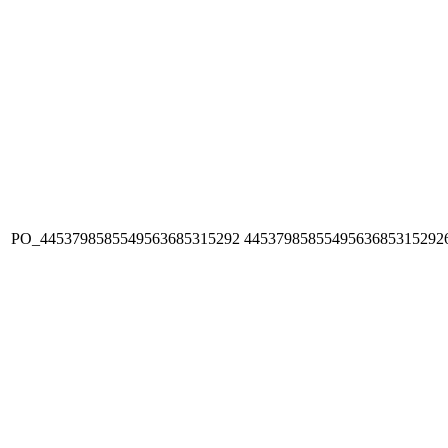
PO_4453798585549563685315292
4453798585549563685315292