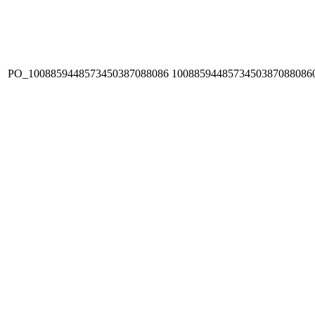
PO_1008859448573450387088086
1008859448573450387088086