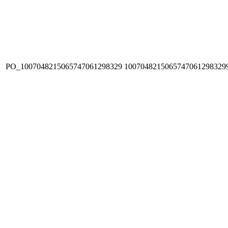
PO_1007048215065747061298329
1007048215065747061298329