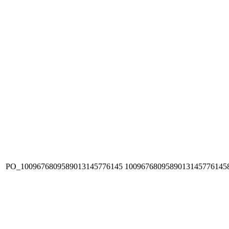
PO_1009676809589013145776145
1009676809589013145776145