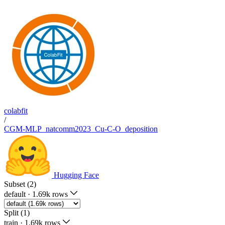
colabfit
/
CGM-MLP_natcomm2023_Cu-C-O_deposition
Hugging Face
Subset (2)
default
·
1.69k rows
Split (1)
train
·
1.69k rows