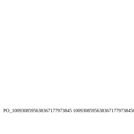
PO_1009308595638367177973845
1009308595638367177973845