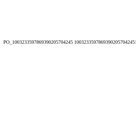
PO_1003233597869390205704245
1003233597869390205704245