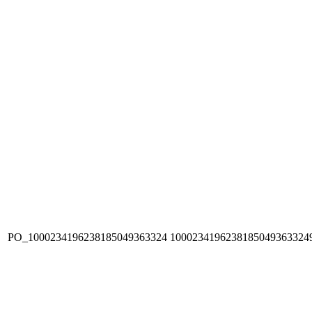
PO_1000234196238185049363324
1000234196238185049363324