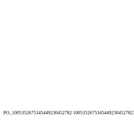
PO_1005352675345449230452782
1005352675345449230452782