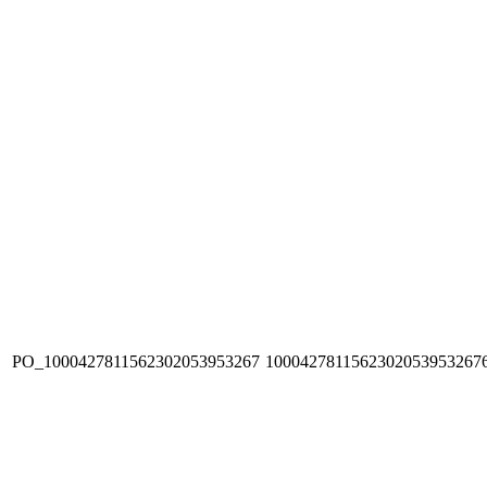
PO_1000427811562302053953267
1000427811562302053953267