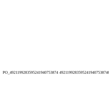
PO_4921199283595241940753874
4921199283595241940753874