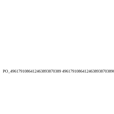
PO_4961791086412463893870389
4961791086412463893870389