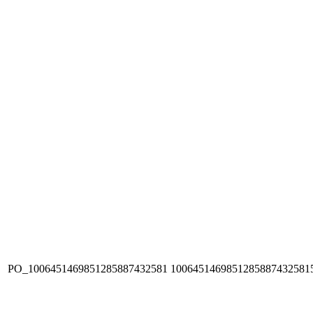
PO_1006451469851285887432581
1006451469851285887432581