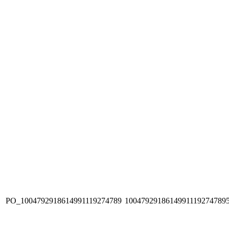
PO_1004792918614991119274789
1004792918614991119274789