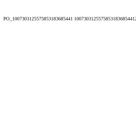
PO_1007303125575853183685441
1007303125575853183685441