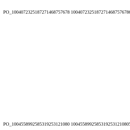
PO_1004072325187271468757678
1004072325187271468757678
PO_1004558992585319253121080
1004558992585319253121080