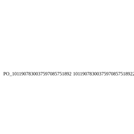
PO_1011907830037597085751892
1011907830037597085751892