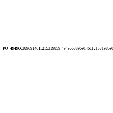
PO_4949663896914611215319859
4949663896914611215319859