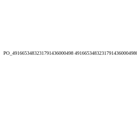
PO_4916653483231791436000498
4916653483231791436000498