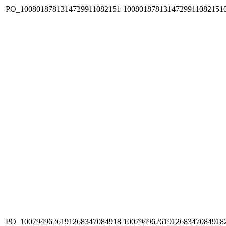
PO_1008018781314729911082151
1008018781314729911082151
PO_1007949626191268347084918
1007949626191268347084918