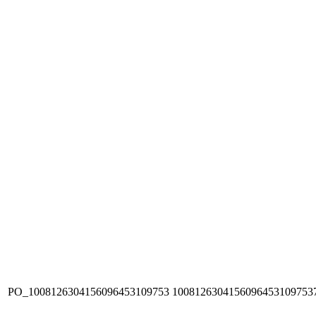
PO_1008126304156096453109753
1008126304156096453109753