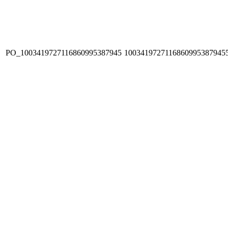
PO_1003419727116860995387945
1003419727116860995387945