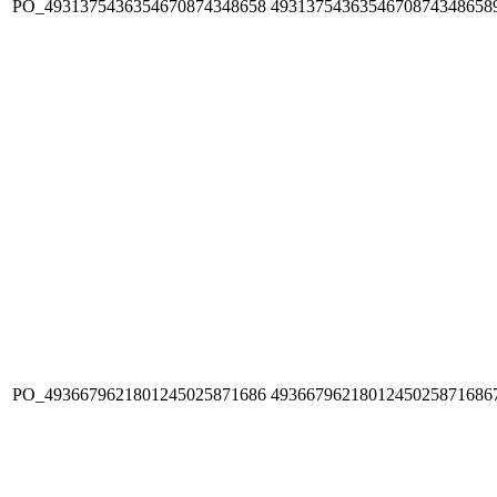
PO_4931375436354670874348658
4931375436354670874348658
PO_4936679621801245025871686
4936679621801245025871686