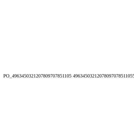
PO_4963450321207809707851105
4963450321207809707851105