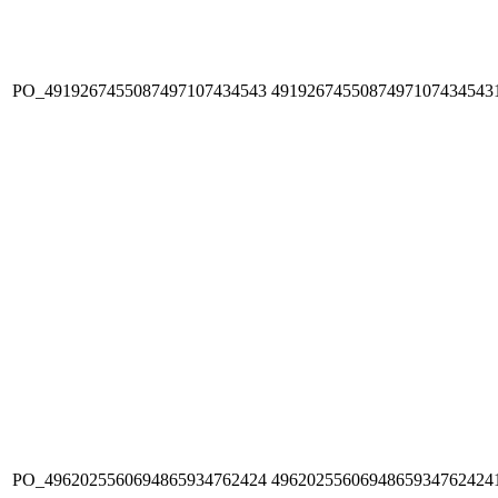
PO_4919267455087497107434543
4919267455087497107434543
PO_4962025560694865934762424
4962025560694865934762424