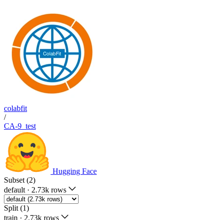
colabfit
/
CA-9_test
Hugging Face
Subset (2)
default
·
2.73k rows
Split (1)
train
·
2.73k rows