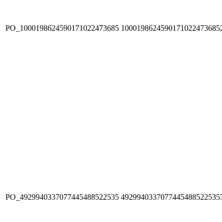
PO_1000198624590171022473685
1000198624590171022473685
PO_4929940337077445488522535
4929940337077445488522535