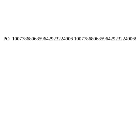
PO_1007786806859642923224906
1007786806859642923224906