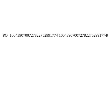
PO_1004390700727822752991774
1004390700727822752991774