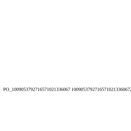
PO_1009053792716571021336067
1009053792716571021336067