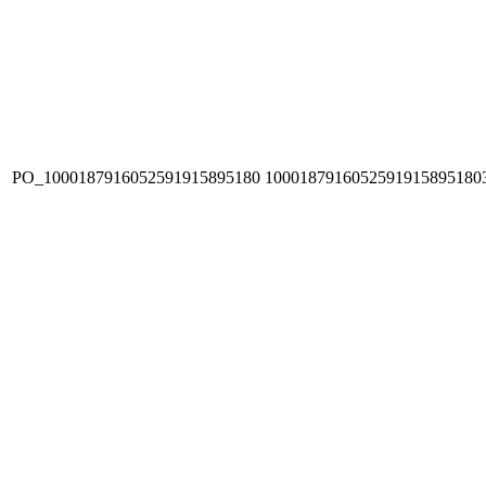
PO_1000187916052591915895180
1000187916052591915895180