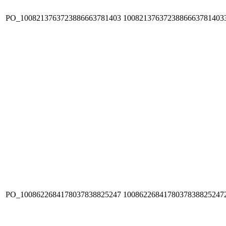
PO_1008213763723886663781403
1008213763723886663781403
PO_1008622684178037838825247
1008622684178037838825247