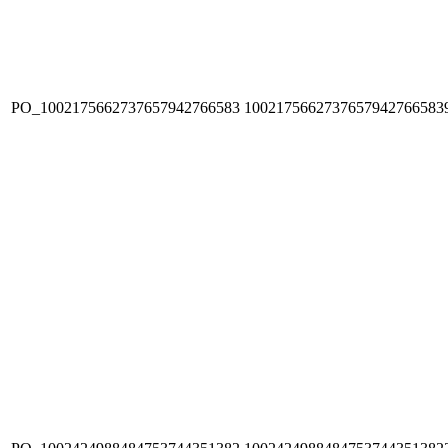
PO_1002175662737657942766583
1002175662737657942766583