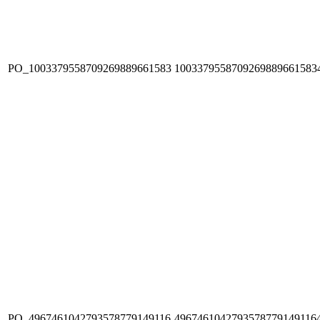
PO_1003379558709269889661583
1003379558709269889661583
PO_4967461042793578779149116
4967461042793578779149116