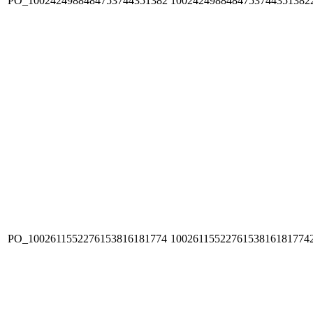
PO_1002424988484753744351382
1002424988484753744351382
PO_1002611552276153816181774
1002611552276153816181774