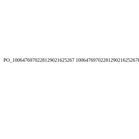
PO_1006476970228129021625267
1006476970228129021625267