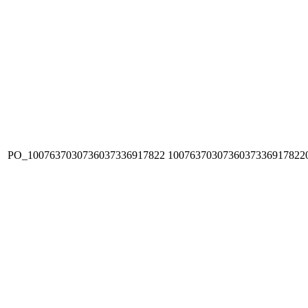
PO_1007637030736037336917822
1007637030736037336917822