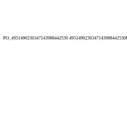
PO_4951490236347143988442530
4951490236347143988442530