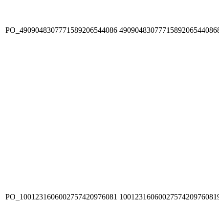
PO_4909048307771589206544086
4909048307771589206544086
PO_1001231606002757420976081
1001231606002757420976081