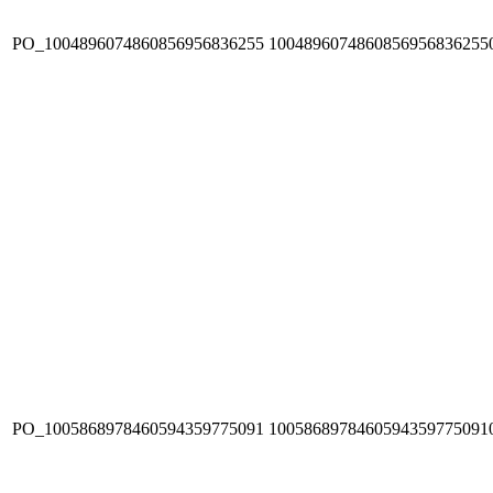
PO_1004896074860856956836255
1004896074860856956836255
PO_1005868978460594359775091
1005868978460594359775091