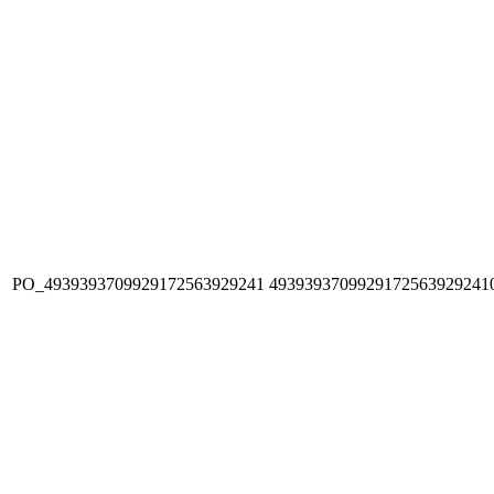
PO_4939393709929172563929241
4939393709929172563929241