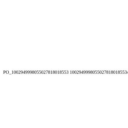
PO_1002949998055027818018553
1002949998055027818018553