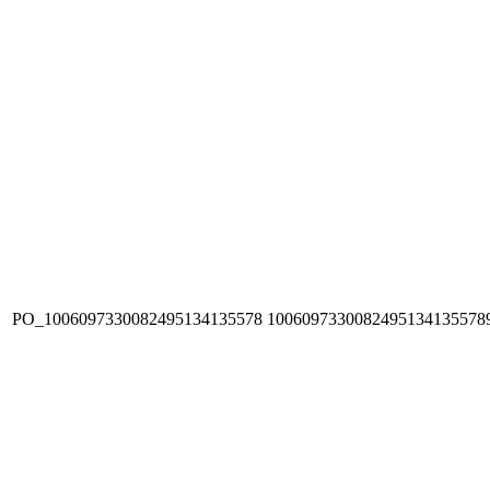
PO_1006097330082495134135578
1006097330082495134135578