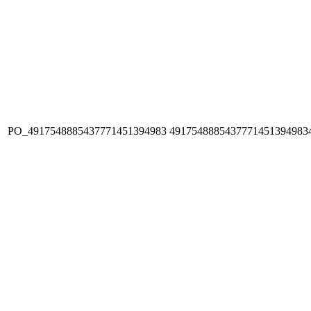
PO_4917548885437771451394983
4917548885437771451394983