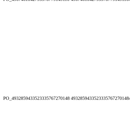
PO_4932859433523335767270148
4932859433523335767270148