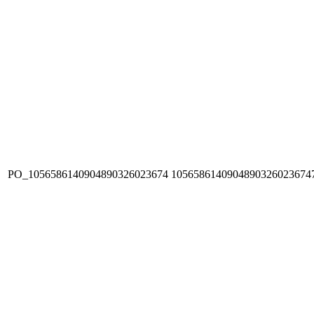
PO_1056586140904890326023674
1056586140904890326023674