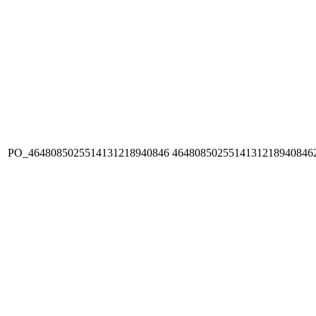
PO_4648085025514131218940846
4648085025514131218940846