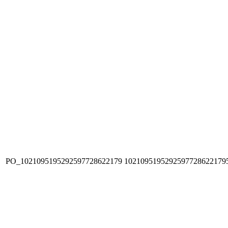
PO_1021095195292597728622179
1021095195292597728622179