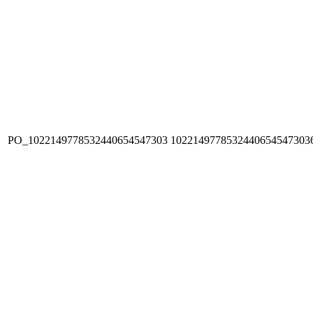
PO_1022149778532440654547303
1022149778532440654547303