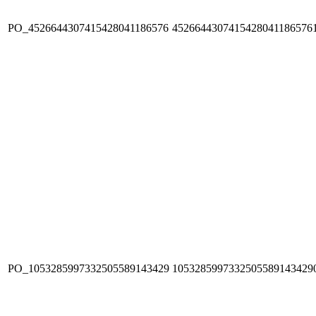
PO_4526644307415428041186576
4526644307415428041186576
PO_1053285997332505589143429
1053285997332505589143429