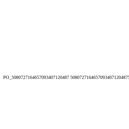
PO_5080727164657093407120487
5080727164657093407120487