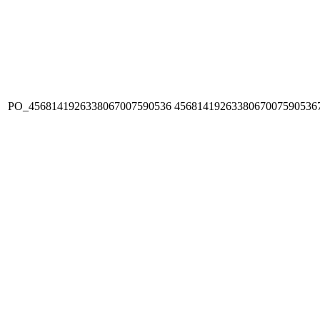
PO_4568141926338067007590536
4568141926338067007590536