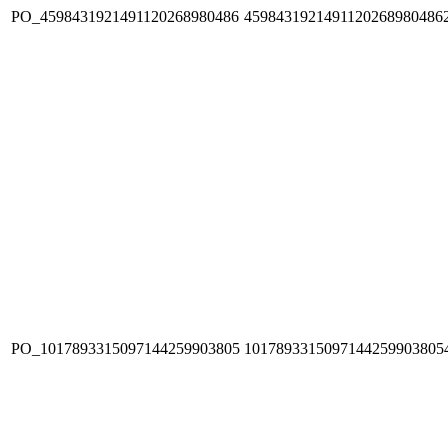
PO_4598431921491120268980486
4598431921491120268980486
PO_1017893315097144259903805
1017893315097144259903805