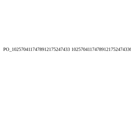
PO_1025704117478912175247433
1025704117478912175247433