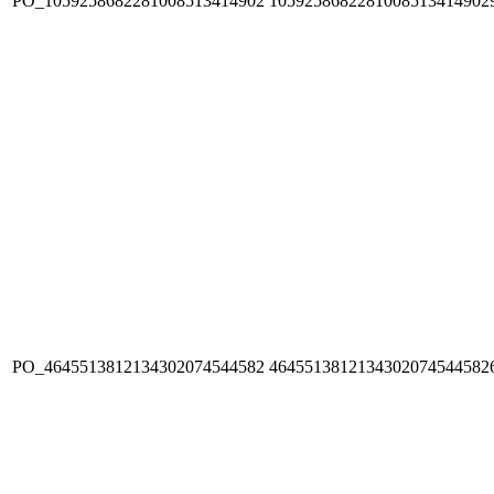
PO_1059258682281008513414902
1059258682281008513414902
PO_4645513812134302074544582
4645513812134302074544582