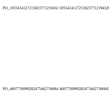
PO_1055414127215823771219432
1055414127215823771219432
PO_4607730999282475462736684
4607730999282475462736684