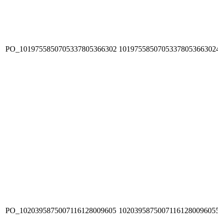
PO_1019755850705337805366302
1019755850705337805366302
PO_1020395875007116128009605
1020395875007116128009605