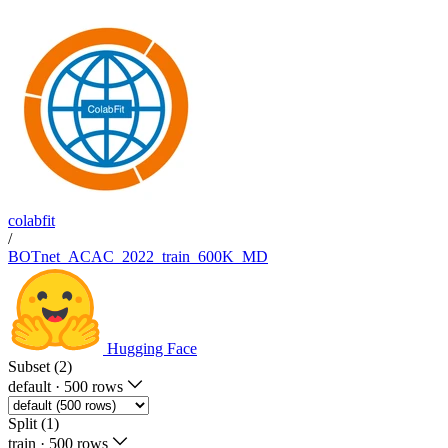
colabfit
/
BOTnet_ACAC_2022_train_600K_MD
Hugging Face
Subset (2)
default
·
500 rows
Split (1)
train
·
500 rows