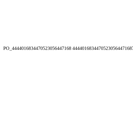
PO_4444016834470523056447168
4444016834470523056447168