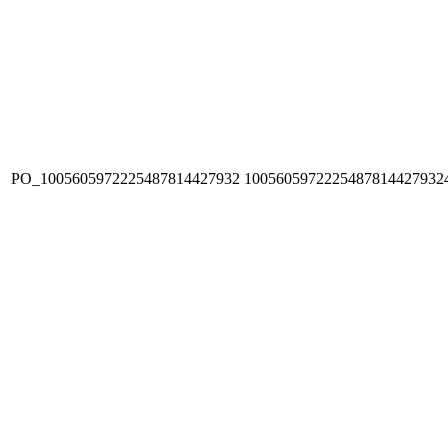
PO_1005605972225487814427932
1005605972225487814427932