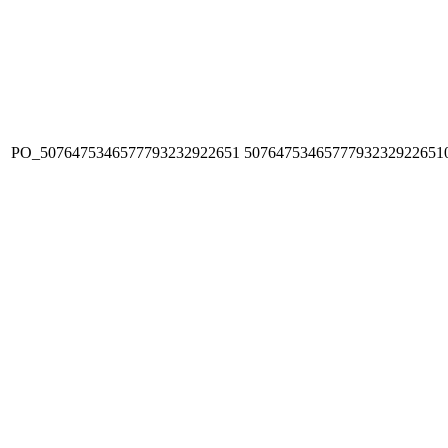
PO_5076475346577793232922651
5076475346577793232922651