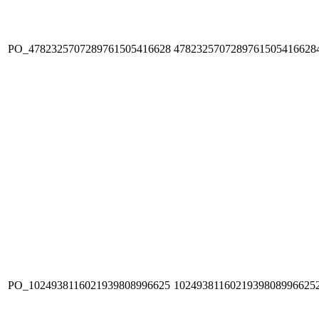
PO_4782325707289761505416628
4782325707289761505416628
PO_1024938116021939808996625
1024938116021939808996625