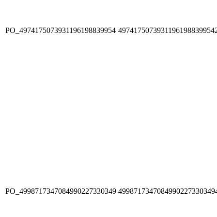
PO_4974175073931196198839954
4974175073931196198839954
PO_4998717347084990227330349
4998717347084990227330349