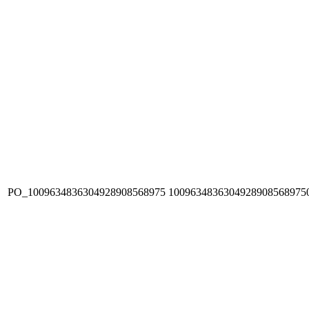
PO_1009634836304928908568975
1009634836304928908568975