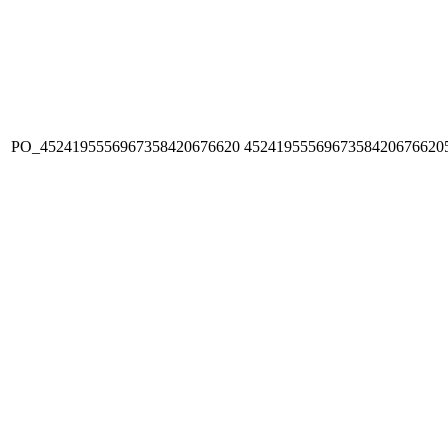
PO_4524195556967358420676620
4524195556967358420676620