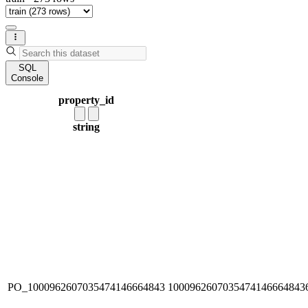
SQL
Console
property_id
string
PO_1000962607035474146664843
1000962607035474146664843