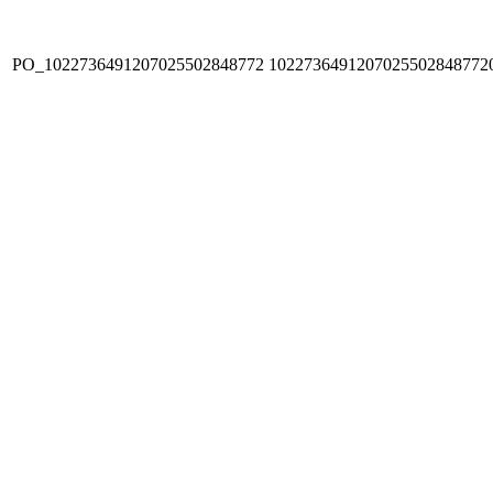
PO_1022736491207025502848772
1022736491207025502848772