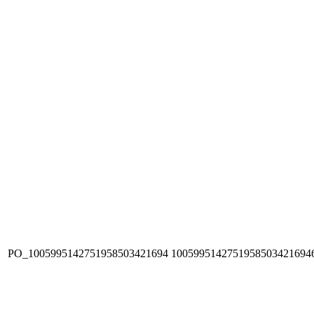
PO_1005995142751958503421694
1005995142751958503421694