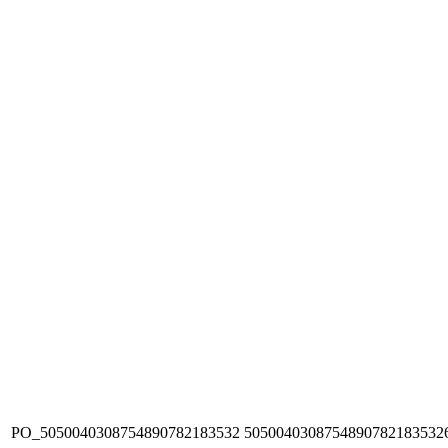
PO_5050040308754890782183532
5050040308754890782183532