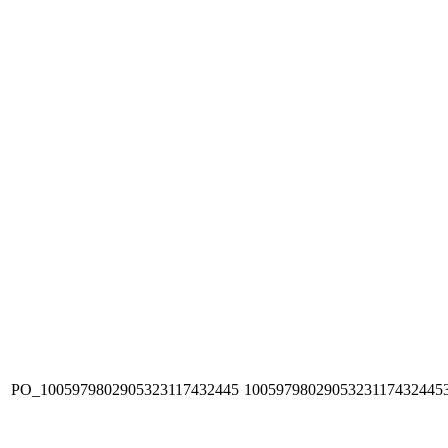
PO_1005979802905323117432445
1005979802905323117432445