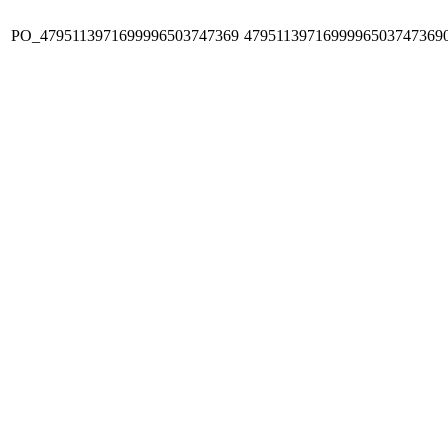
PO_4795113971699996503747369
4795113971699996503747369