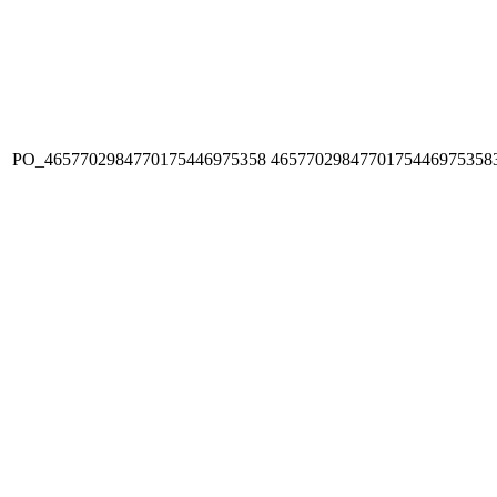
PO_4657702984770175446975358
4657702984770175446975358