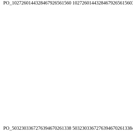
PO_1027260144328467926561560
1027260144328467926561560
PO_5032303367276394670261338
5032303367276394670261338