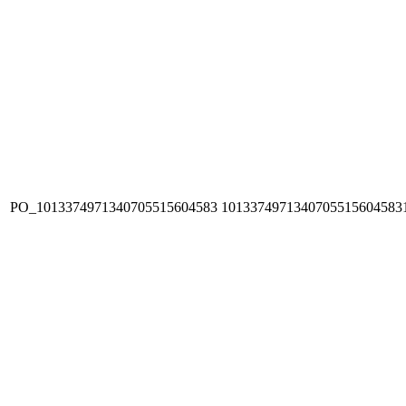
PO_1013374971340705515604583
1013374971340705515604583