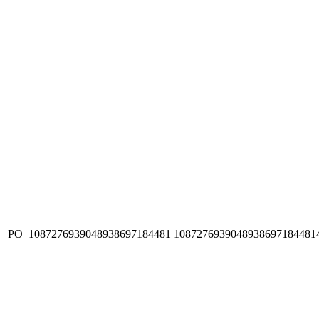
PO_1087276939048938697184481
1087276939048938697184481