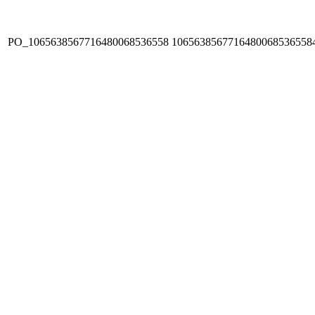
PO_1065638567716480068536558
1065638567716480068536558