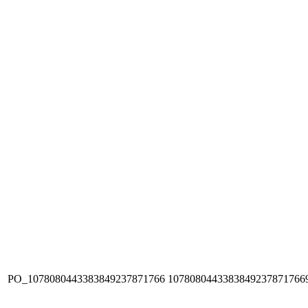
PO_1078080443383849237871766
1078080443383849237871766