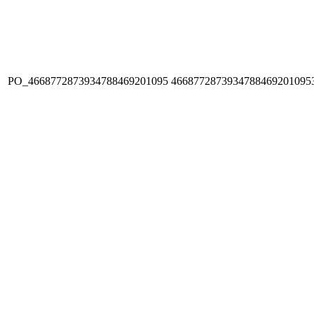
PO_4668772873934788469201095
4668772873934788469201095