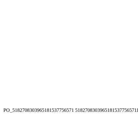
PO_5182708303965181537756571
5182708303965181537756571