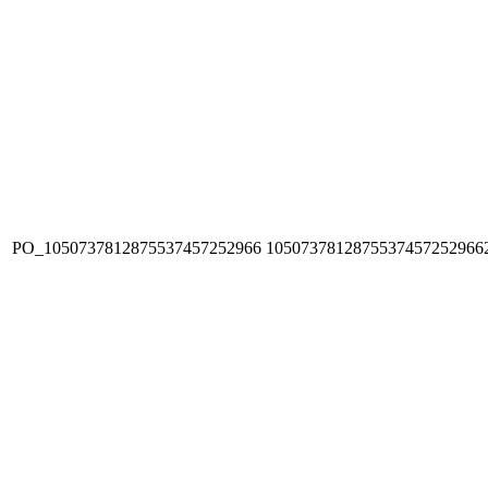
PO_1050737812875537457252966
1050737812875537457252966