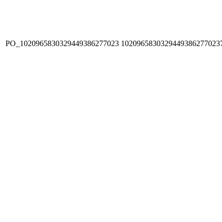
PO_1020965830329449386277023
1020965830329449386277023