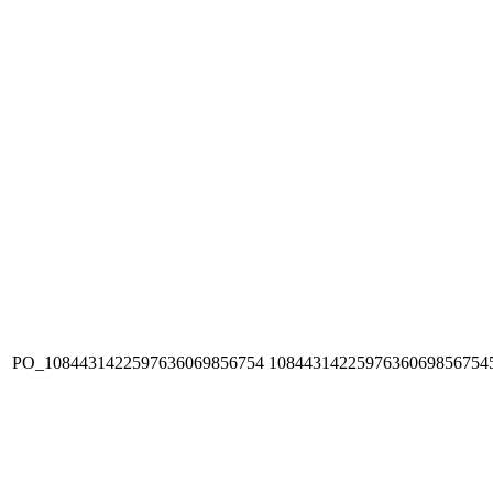
PO_1084431422597636069856754
1084431422597636069856754