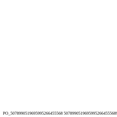
PO_5078990519695995266455568
5078990519695995266455568