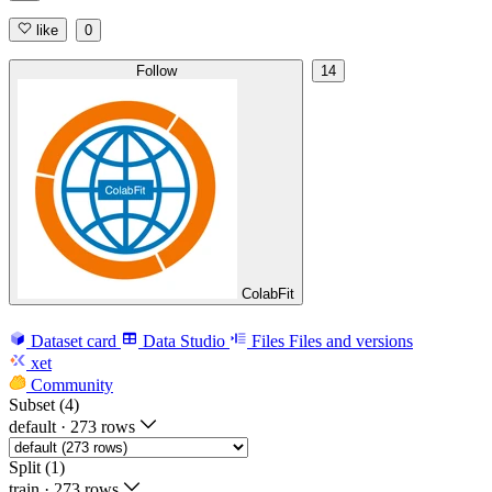
like
0
Follow
14
ColabFit
Dataset card
Data Studio
Files
Files and versions
xet
Community
Subset (4)
default
·
273 rows
Split (1)
train
·
273 rows