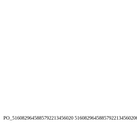
PO_5160829645885792213456020
5160829645885792213456020