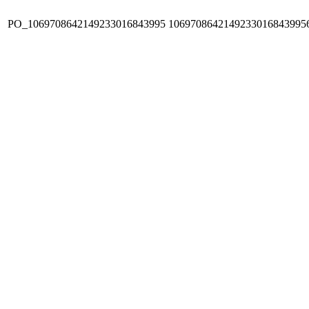
PO_1069708642149233016843995
1069708642149233016843995