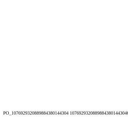
PO_1076929320889884380144304
1076929320889884380144304