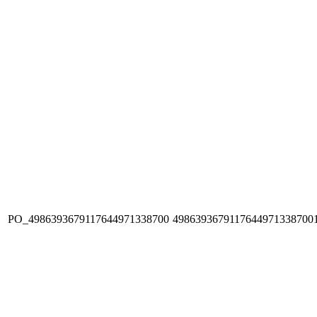
PO_4986393679117644971338700
4986393679117644971338700