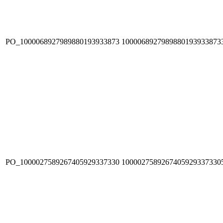
PO_1000068927989880193933873
1000068927989880193933873
PO_1000027589267405929337330
1000027589267405929337330