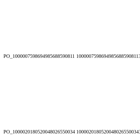
PO_1000007598694985688590811
1000007598694985688590811
PO_1000020180520048026550034
1000020180520048026550034