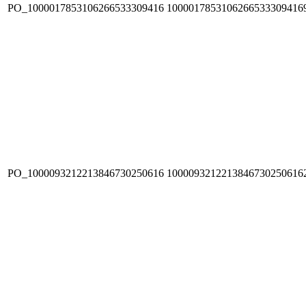
PO_1000017853106266533309416
1000017853106266533309416
PO_1000093212213846730250616
1000093212213846730250616