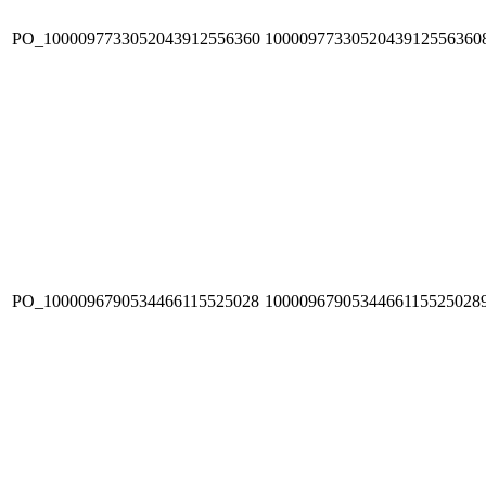
PO_1000097733052043912556360
1000097733052043912556360
PO_1000096790534466115525028
1000096790534466115525028