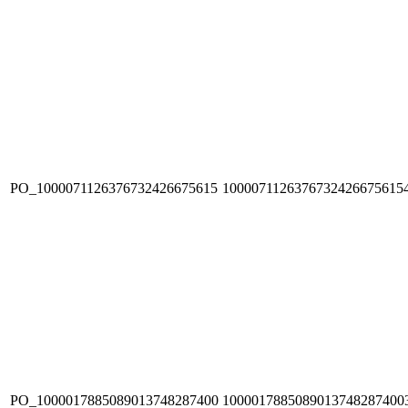
PO_1000071126376732426675615
1000071126376732426675615
PO_1000017885089013748287400
1000017885089013748287400