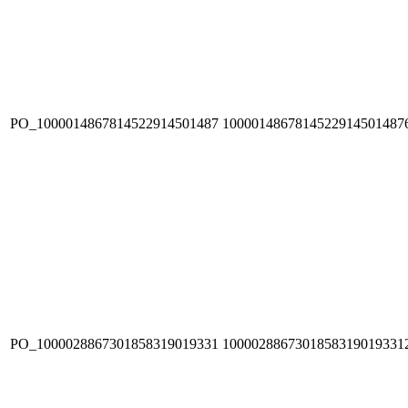
PO_1000014867814522914501487
1000014867814522914501487
PO_1000028867301858319019331
1000028867301858319019331