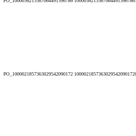
PO_1000036215367064491396786
1000036215367064491396786
PO_1000021857363029542090172
1000021857363029542090172