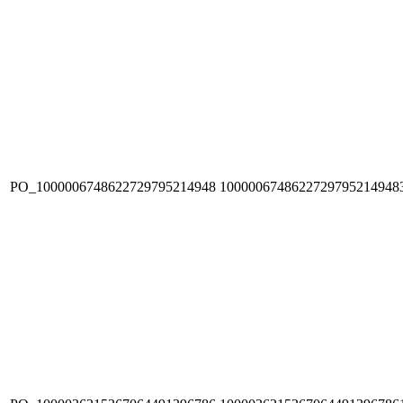
PO_1000006748622729795214948
1000006748622729795214948