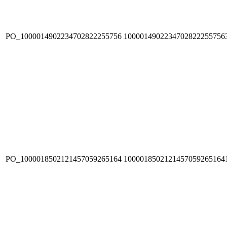
PO_1000014902234702822255756
1000014902234702822255756
PO_1000018502121457059265164
1000018502121457059265164