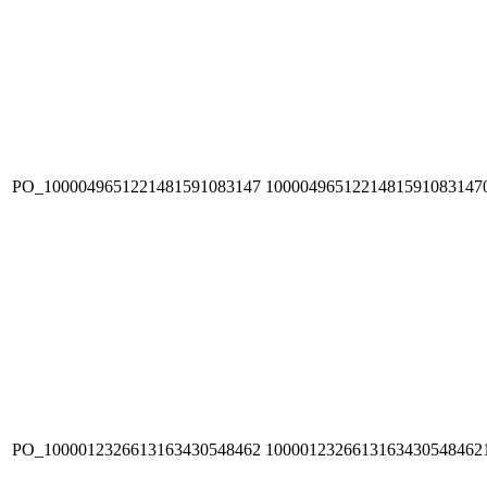
PO_1000049651221481591083147
1000049651221481591083147
PO_1000012326613163430548462
1000012326613163430548462