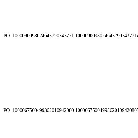
PO_1000090098024643790343771
1000090098024643790343771
PO_1000067500499362010942080
1000067500499362010942080