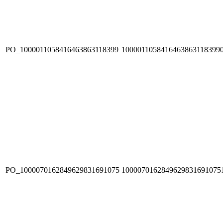
PO_1000011058416463863118399
1000011058416463863118399
PO_1000070162849629831691075
1000070162849629831691075