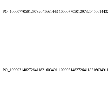
PO_1000077050129732045661443
1000077050129732045661443
PO_1000031482726411821603491
1000031482726411821603491