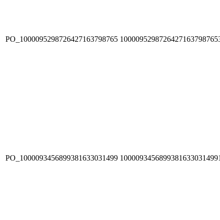
PO_1000095298726427163798765
1000095298726427163798765
PO_1000093456899381633031499
1000093456899381633031499