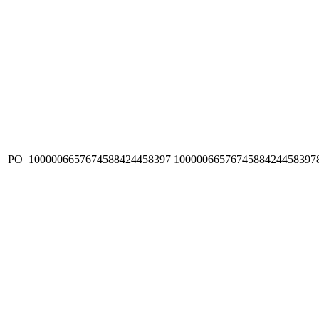
PO_1000006657674588424458397
1000006657674588424458397