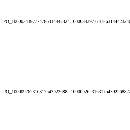
PO_1000034397774786314442324
1000034397774786314442324
PO_1000092623163175439226882
1000092623163175439226882