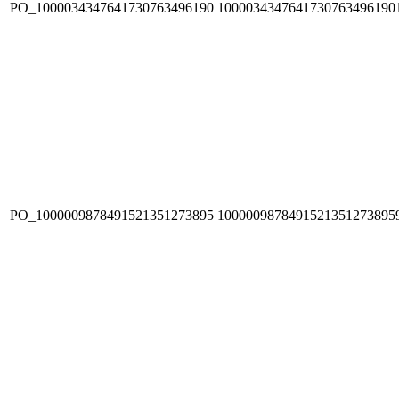
PO_1000034347641730763496190
1000034347641730763496190
PO_1000009878491521351273895
1000009878491521351273895