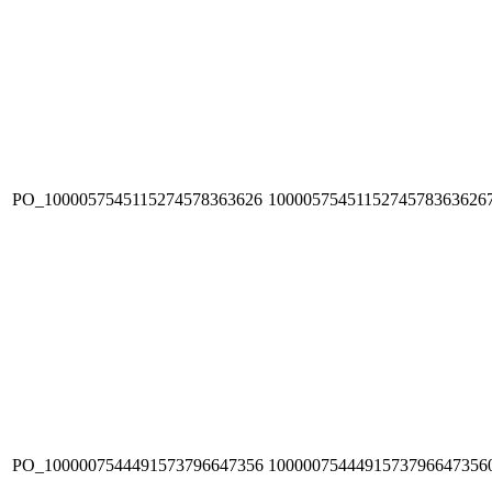
PO_1000057545115274578363626
1000057545115274578363626
PO_1000007544491573796647356
1000007544491573796647356