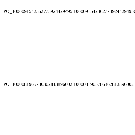
PO_1000091542362773924429495
1000091542362773924429495
PO_1000081965786362813896002
1000081965786362813896002