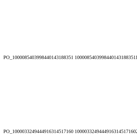
PO_1000085403998440143188351
1000085403998440143188351
PO_1000033249444916314517160
1000033249444916314517160