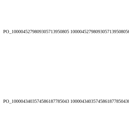
PO_1000045279809305713950805
1000045279809305713950805
PO_1000043403574586187785043
1000043403574586187785043