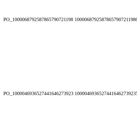
PO_1000068792587865790721198
1000068792587865790721198
PO_1000046936527441646273923
1000046936527441646273923