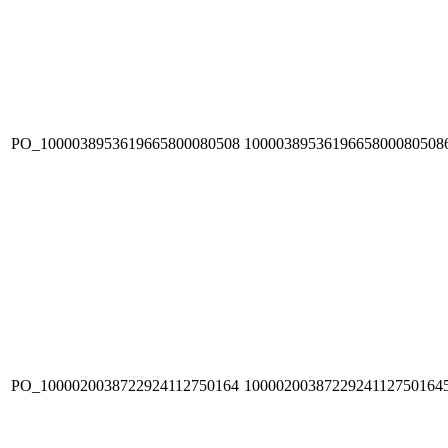
PO_1000038953619665800080508
1000038953619665800080508
PO_1000020038722924112750164
1000020038722924112750164