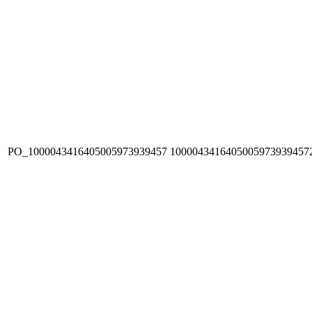
PO_1000043416405005973939457
1000043416405005973939457