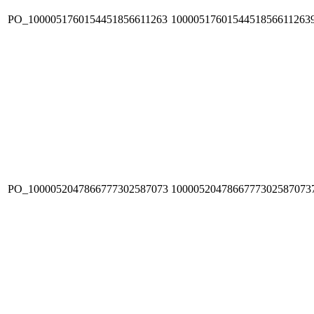
PO_1000051760154451856611263
1000051760154451856611263
PO_1000052047866777302587073
1000052047866777302587073