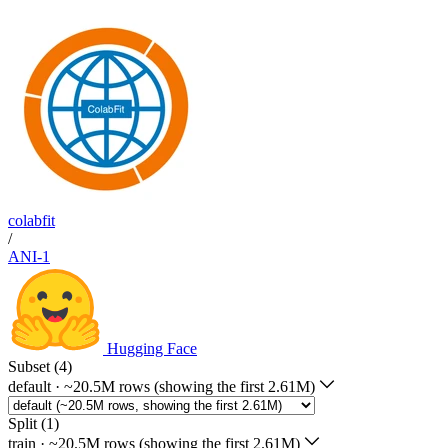
colabfit
/
ANI-1
Hugging Face
Subset (4)
default
·
~20.5M rows (showing the first 2.61M)
Split (1)
train
·
~20.5M rows (showing the first 2.61M)