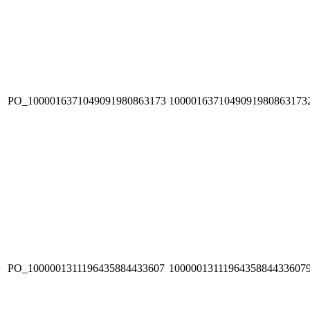
PO_1000016371049091980863173
1000016371049091980863173
PO_1000001311196435884433607
1000001311196435884433607