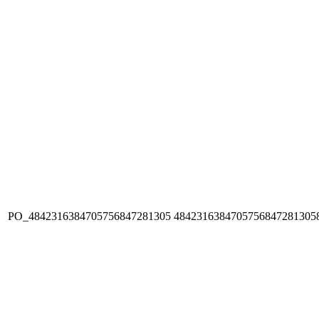
PO_4842316384705756847281305
4842316384705756847281305