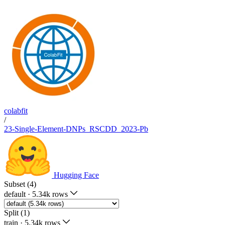
colabfit
/
23-Single-Element-DNPs_RSCDD_2023-Pb
Hugging Face
Subset (4)
default
·
5.34k rows
Split (1)
train
·
5.34k rows