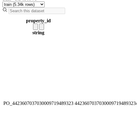
property_id
string
PO_4423607037030009719489323
4423607037030009719489323