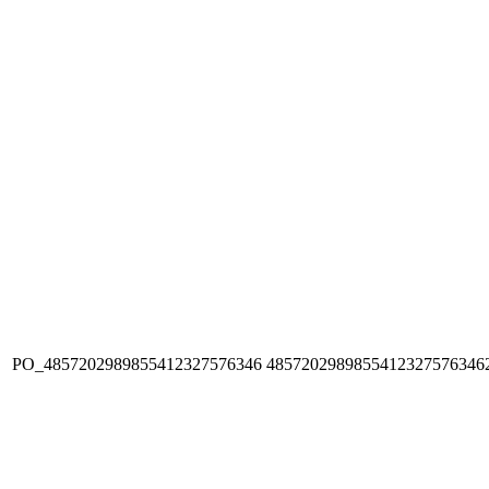
PO_4857202989855412327576346
4857202989855412327576346