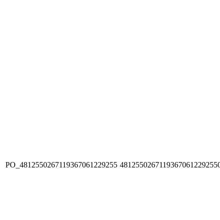
PO_4812550267119367061229255
4812550267119367061229255