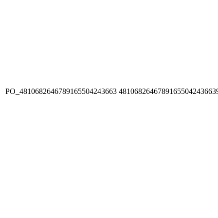
PO_4810682646789165504243663
4810682646789165504243663