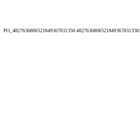
PO_4827636806521849367831358
4827636806521849367831358