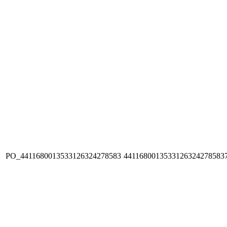
PO_4411680013533126324278583
4411680013533126324278583