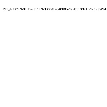
PO_4808526810528631269386494
4808526810528631269386494