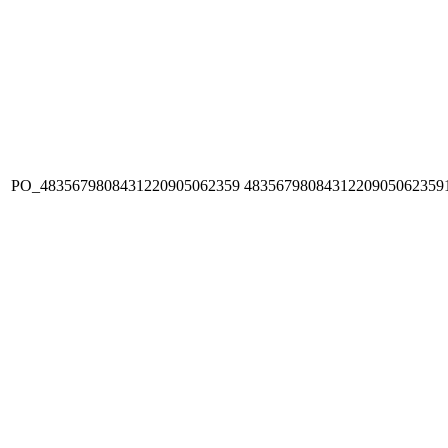
PO_4835679808431220905062359
4835679808431220905062359