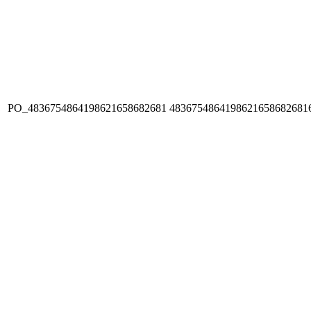
PO_4836754864198621658682681
4836754864198621658682681