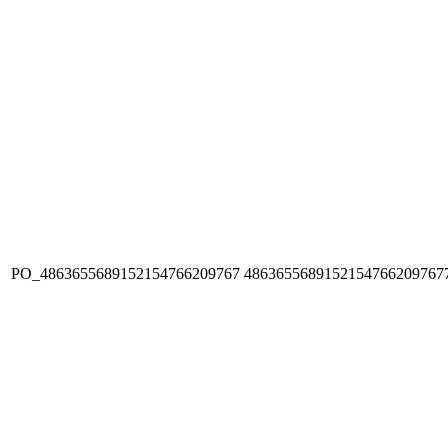
PO_4863655689152154766209767
4863655689152154766209767