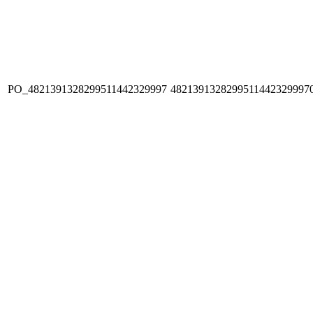
PO_4821391328299511442329997
4821391328299511442329997