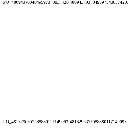
PO_4809437034049597343837420
4809437034049597343837420
PO_4813296357588880117149093
4813296357588880117149093