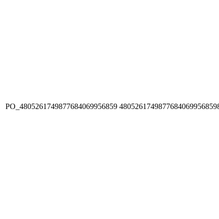
PO_4805261749877684069956859
4805261749877684069956859