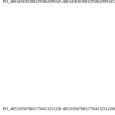
PO_4863458303083295862099345
4863458303083295862099345
PO_4853105076811750413251226
4853105076811750413251226