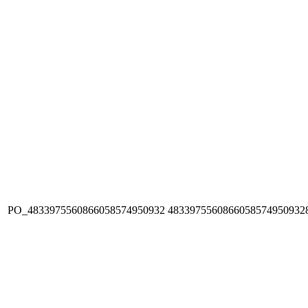
PO_4833975560866058574950932
4833975560866058574950932