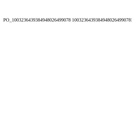
PO_1003236439384948026499078
1003236439384948026499078