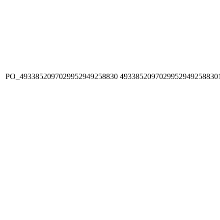
PO_4933852097029952949258830
4933852097029952949258830