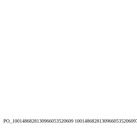
PO_1001486828130966053520609
1001486828130966053520609