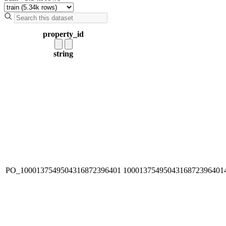
property_id
string
PO_1000137549504316872396401
1000137549504316872396401