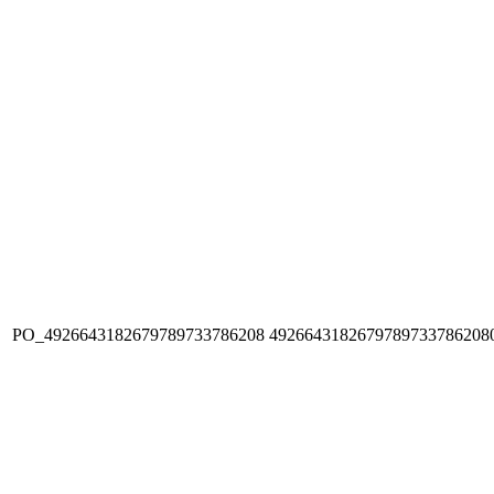
PO_4926643182679789733786208
4926643182679789733786208