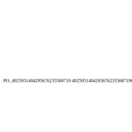
PO_4925951404295676235568719
4925951404295676235568719