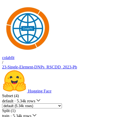
colabfit
/
23-Single-Element-DNPs_RSCDD_2023-Pb
Hugging Face
Subset (4)
default
·
5.34k rows
Split (1)
train
·
5.34k rows