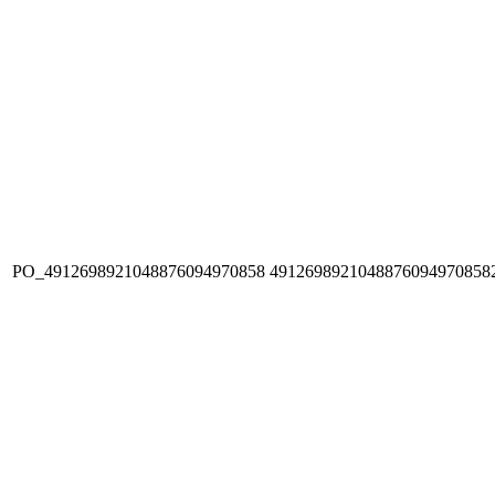
PO_4912698921048876094970858
4912698921048876094970858