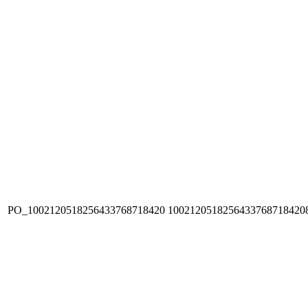
PO_1002120518256433768718420
1002120518256433768718420