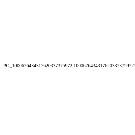
PO_1000676434317620337375972
1000676434317620337375972