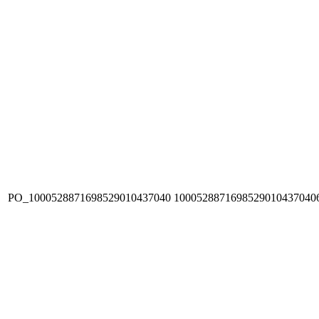
PO_1000528871698529010437040
1000528871698529010437040