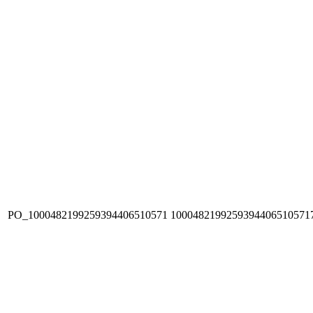
PO_1000482199259394406510571
1000482199259394406510571