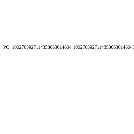
PO_1002768927114358663014604
1002768927114358663014604