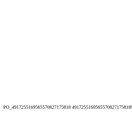
PO_4917255169565570827175818
4917255169565570827175818