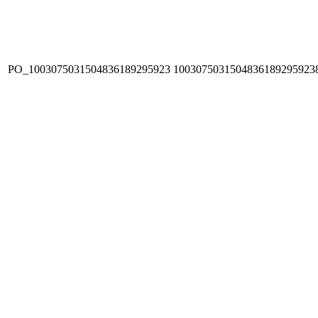
PO_1003075031504836189295923
1003075031504836189295923