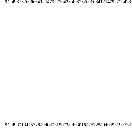
PO_4937326066341254792256428
4937326066341254792256428
PO_4930184757284940493190734
4930184757284940493190734