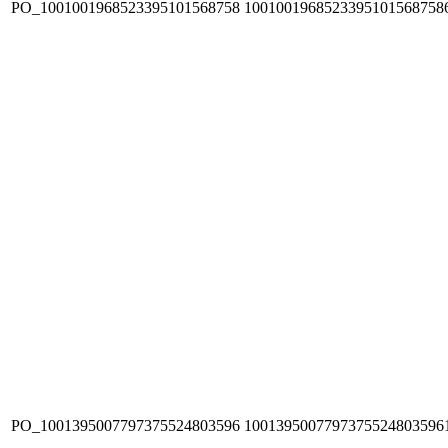
PO_1001001968523395101568758
1001001968523395101568758
PO_1001395007797375524803596
1001395007797375524803596