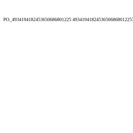
PO_4934194182453650686801225
4934194182453650686801225