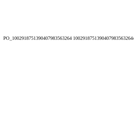
PO_1002918751390407983563264
1002918751390407983563264