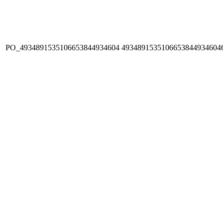
PO_4934891535106653844934604
4934891535106653844934604