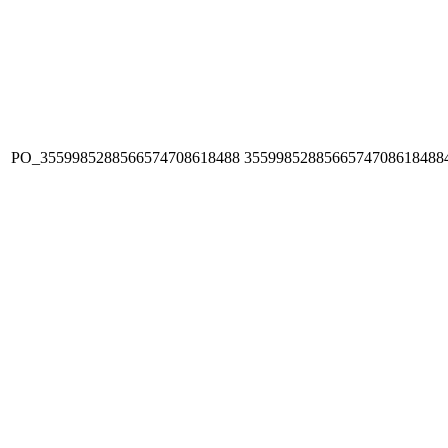
PO_3559985288566574708618488
3559985288566574708618488