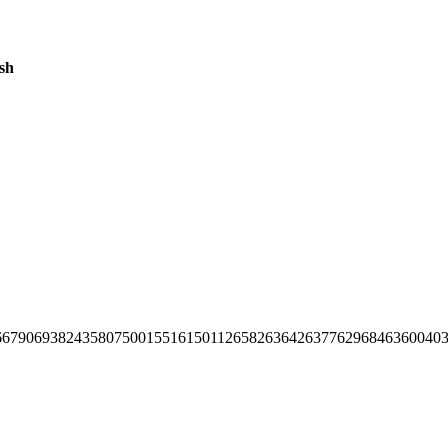
sh
66790693824358075001551615011265826364263776296846360040