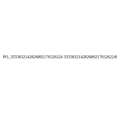
PO_3555832142826892176526224
3555832142826892176526224