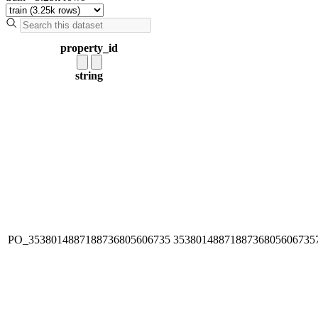
property_id
string
PO_3538014887188736805606735
3538014887188736805606735