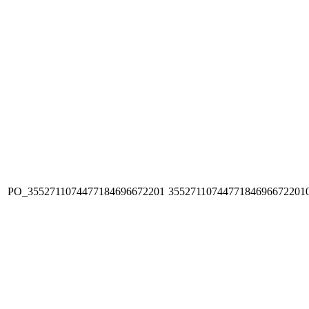
PO_3552711074477184696672201
3552711074477184696672201