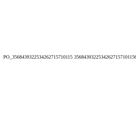
PO_3568439322534262715710115
3568439322534262715710115