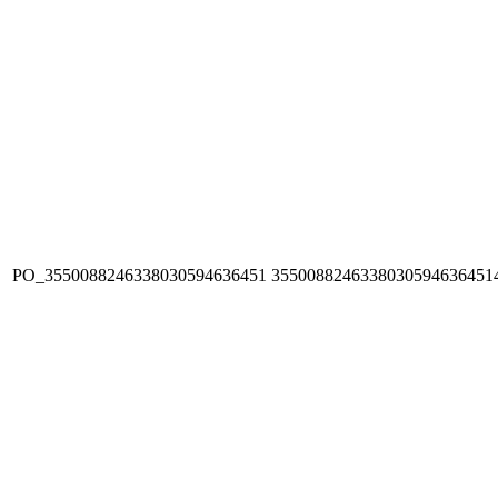
PO_3550088246338030594636451
3550088246338030594636451