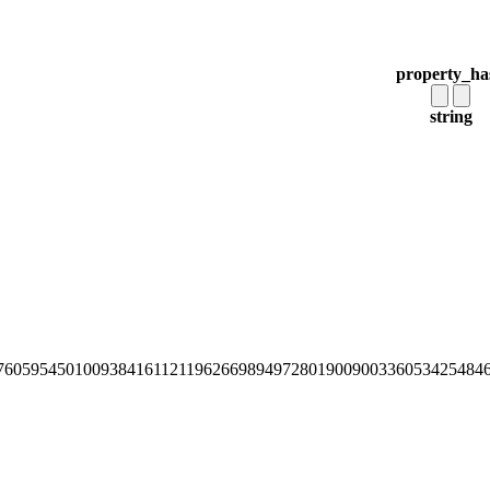
property_ha
string
76059545010093841611211962669894972801900900336053425484