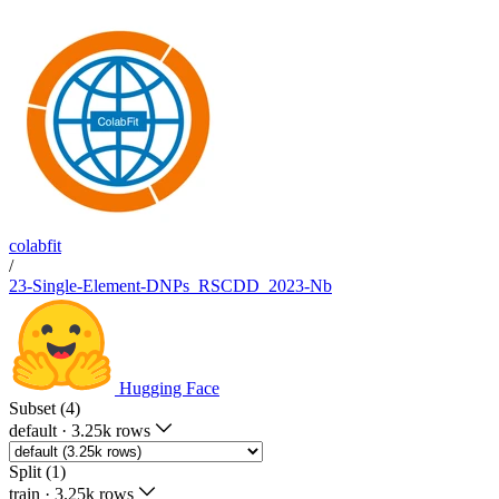
colabfit
/
23-Single-Element-DNPs_RSCDD_2023-Nb
Hugging Face
Subset (4)
default
·
3.25k rows
Split (1)
train
·
3.25k rows