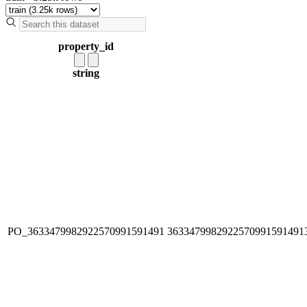
property_id
string
PO_3633479982922570991591491
3633479982922570991591491