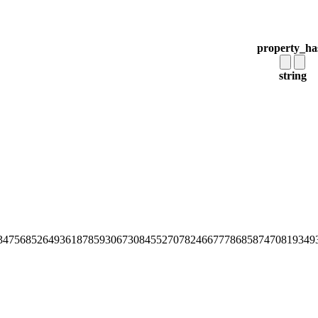
property_ha
string
34756852649361878593067308455270782466777868587470819349