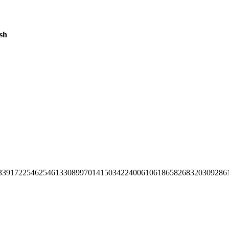
sh
33917225462546133089970141503422400610618658268320309286