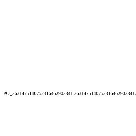
PO_3631475140752316462903341
3631475140752316462903341