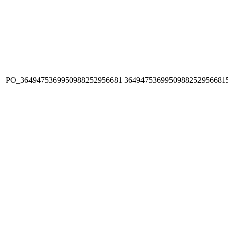
PO_3649475369950988252956681
3649475369950988252956681