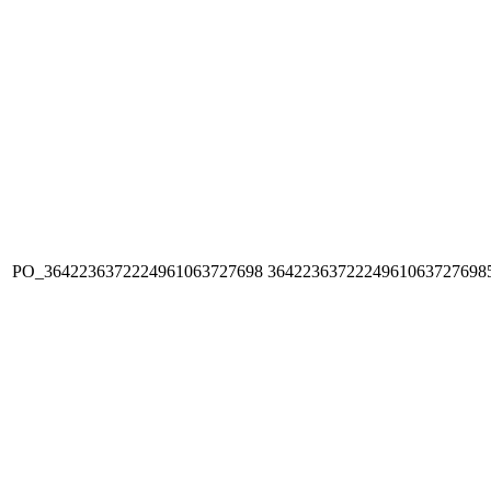
PO_3642236372224961063727698
3642236372224961063727698