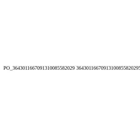
PO_3643011667091310085582029
3643011667091310085582029