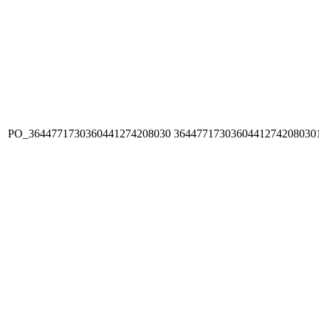
PO_3644771730360441274208030
3644771730360441274208030