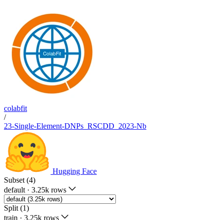
colabfit
/
23-Single-Element-DNPs_RSCDD_2023-Nb
Hugging Face
Subset (4)
default
·
3.25k rows
Split (1)
train
·
3.25k rows