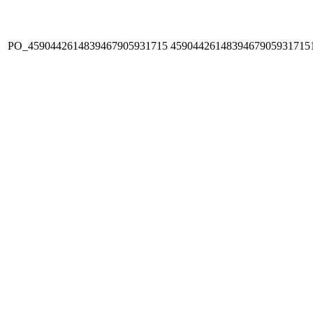
PO_4590442614839467905931715
4590442614839467905931715