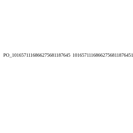
PO_1016571116866275681187645
1016571116866275681187645