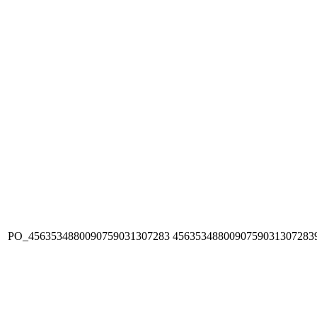
PO_4563534880090759031307283
4563534880090759031307283