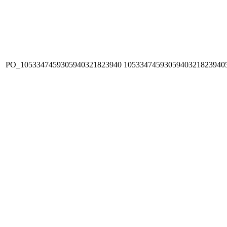
PO_1053347459305940321823940
1053347459305940321823940