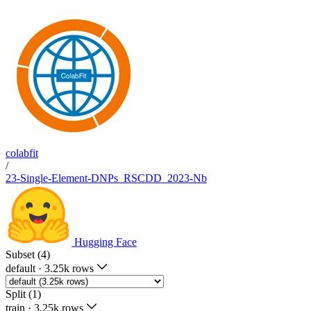
colabfit
/
23-Single-Element-DNPs_RSCDD_2023-Nb
Hugging Face
Subset (4)
default
·
3.25k rows
Split (1)
train
·
3.25k rows