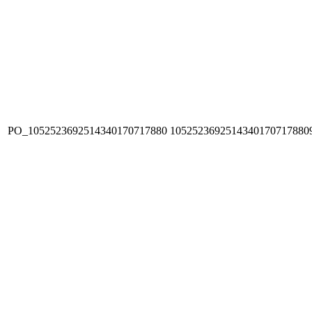
PO_1052523692514340170717880
1052523692514340170717880