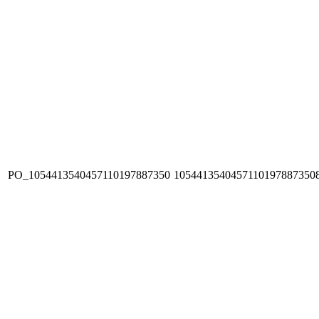
PO_1054413540457110197887350
1054413540457110197887350