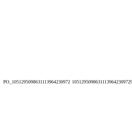
PO_1051295098631113964230972
1051295098631113964230972