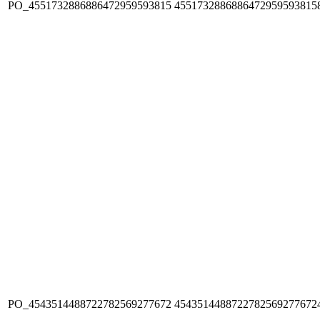
PO_4551732886886472959593815
4551732886886472959593815
PO_4543514488722782569277672
4543514488722782569277672