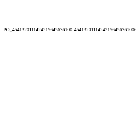
PO_4541320111424215645636100
4541320111424215645636100