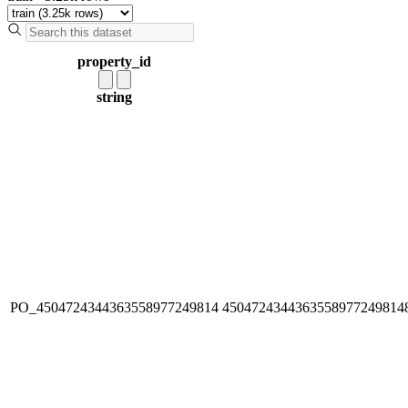
property_id
string
PO_4504724344363558977249814
4504724344363558977249814