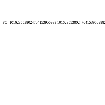
PO_1016235538024704153956988
1016235538024704153956988