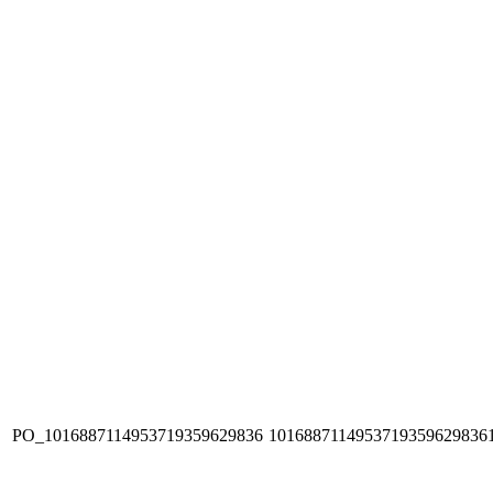
PO_1016887114953719359629836
1016887114953719359629836