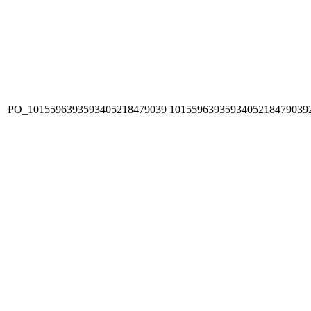
PO_1015596393593405218479039
1015596393593405218479039