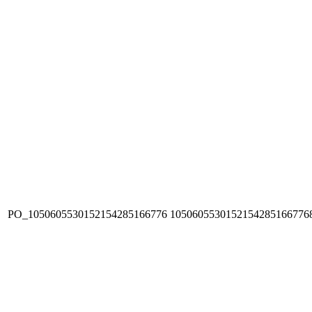
PO_1050605530152154285166776
1050605530152154285166776