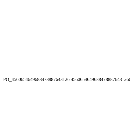
PO_4560654649688478887643126
4560654649688478887643126