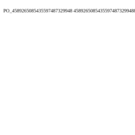
PO_4589265085435597487329948
4589265085435597487329948