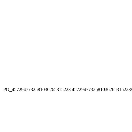
PO_4572947732581036265315223
4572947732581036265315223