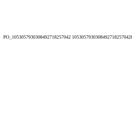
PO_1053057930308492718257042
1053057930308492718257042