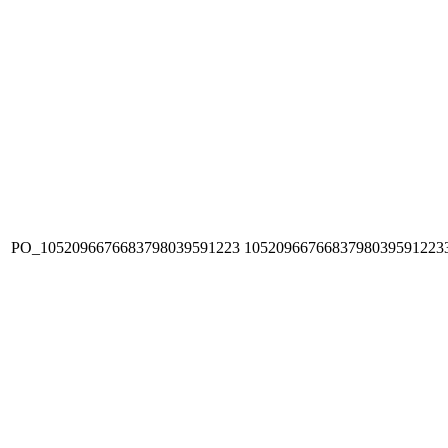
PO_1052096676683798039591223
1052096676683798039591223