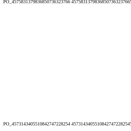
PO_4575831379836850736323766
4575831379836850736323766
PO_4573143405510842747228254
4573143405510842747228254