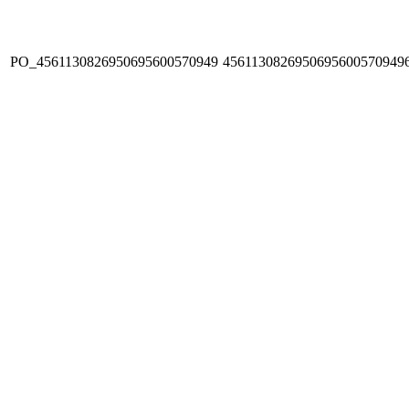
PO_4561130826950695600570949
4561130826950695600570949