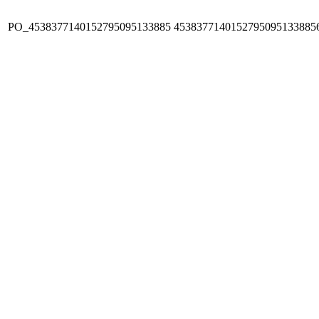
PO_4538377140152795095133885
4538377140152795095133885