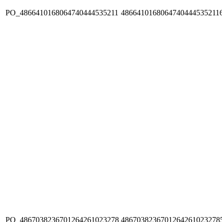
PO_4866410168064740444535211
4866410168064740444535211
PO_4867038236701264261023278
4867038236701264261023278