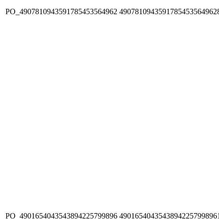
PO_4907810943591785453564962
4907810943591785453564962
PO_4901654043543894225799896
4901654043543894225799896