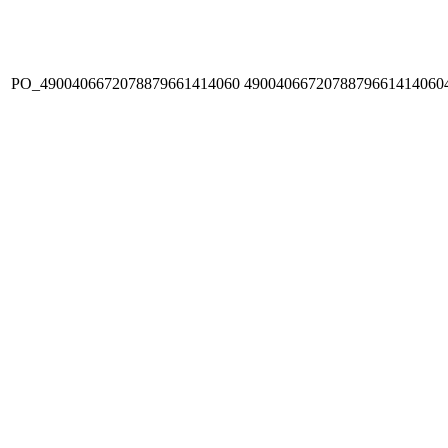
PO_4900406672078879661414060
4900406672078879661414060