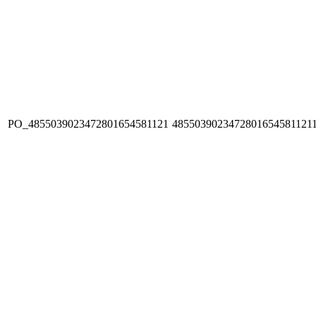
PO_4855039023472801654581121
4855039023472801654581121