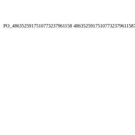
PO_4863525917510773237961158
4863525917510773237961158