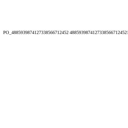
PO_4885939874127338566712452
4885939874127338566712452