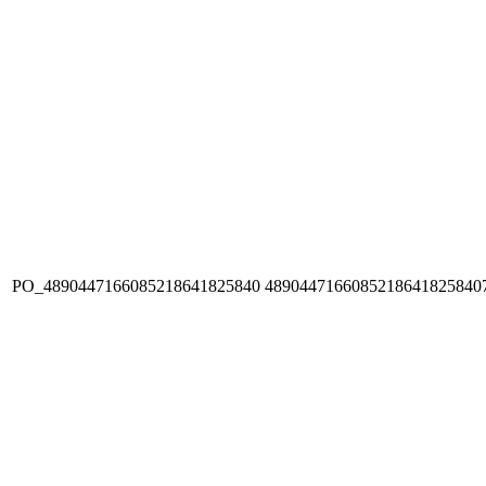
PO_4890447166085218641825840
4890447166085218641825840