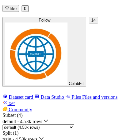
like
0
Follow
14
ColabFit
Dataset card
Data Studio
Files
Files and versions
xet
Community
Subset (4)
default
·
4.53k rows
Split (1)
train
·
4.53k rows