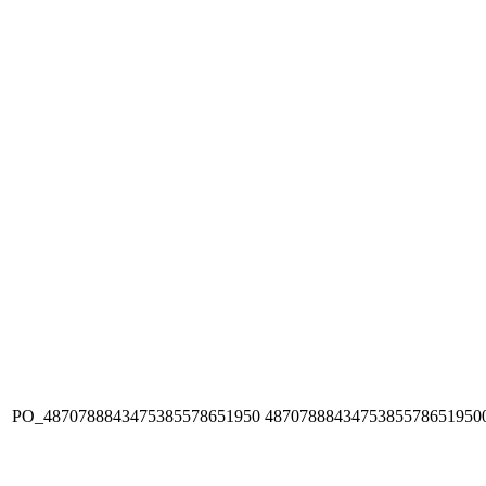
PO_4870788843475385578651950
4870788843475385578651950