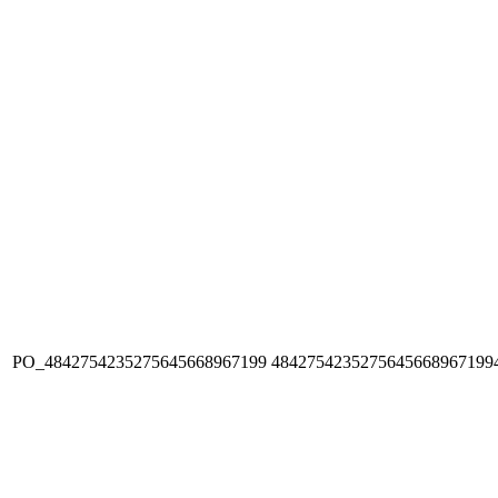
PO_4842754235275645668967199
4842754235275645668967199