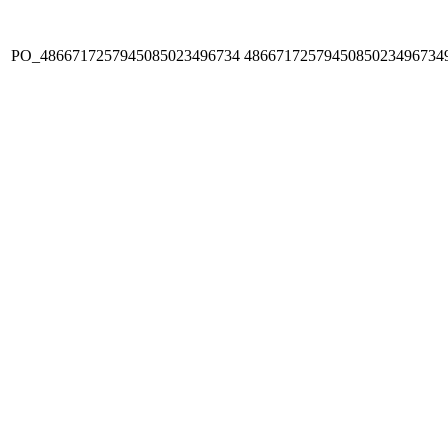
PO_4866717257945085023496734
4866717257945085023496734