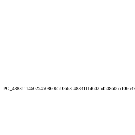
PO_4883111460254508606510663
4883111460254508606510663