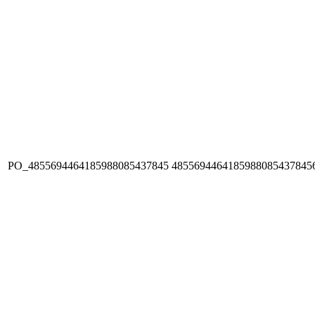
PO_4855694464185988085437845
4855694464185988085437845