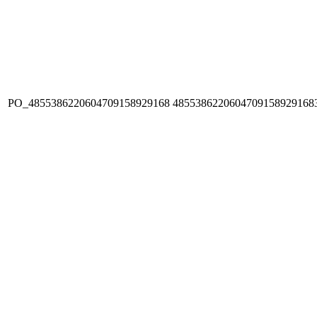
PO_4855386220604709158929168
4855386220604709158929168