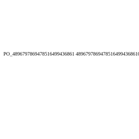
PO_4896797869478516499436861
4896797869478516499436861