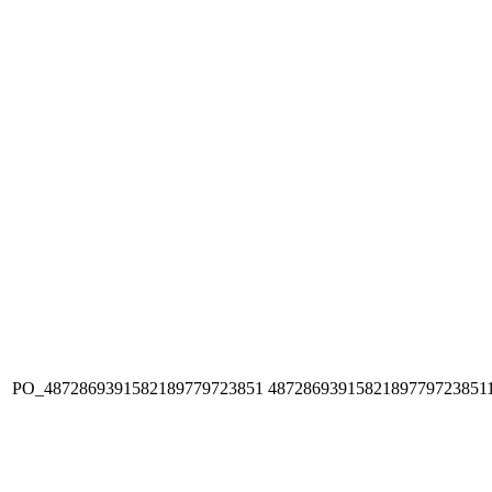
PO_4872869391582189779723851
4872869391582189779723851