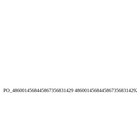
PO_4860014568445867356831429
4860014568445867356831429