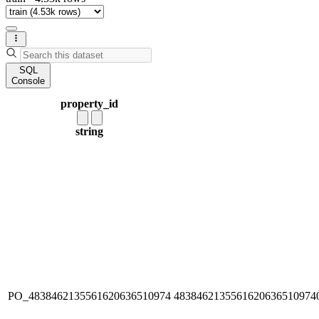
SQL
Console
property_id
string
PO_4838462135561620636510974
4838462135561620636510974