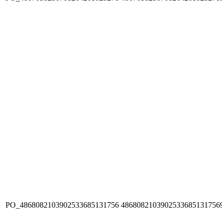
PO_4868082103902533685131756
4868082103902533685131756