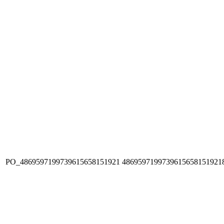
PO_4869597199739615658151921
4869597199739615658151921