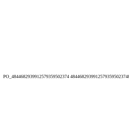
PO_4844682939912579359502374
4844682939912579359502374