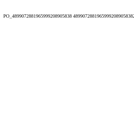
PO_4899072881965999208905838
4899072881965999208905838