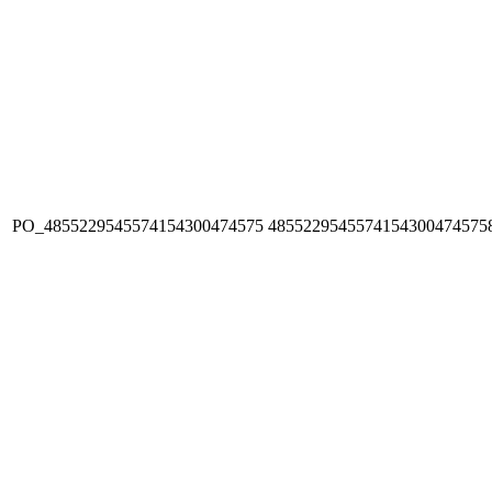
PO_4855229545574154300474575
4855229545574154300474575