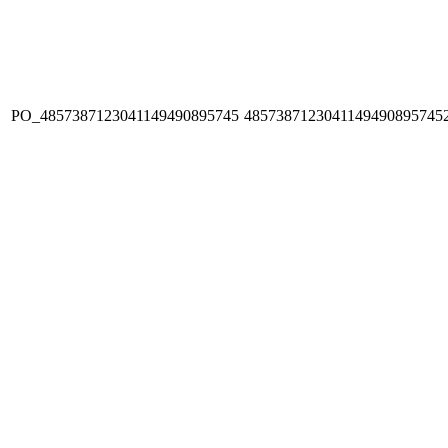
PO_4857387123041149490895745
4857387123041149490895745