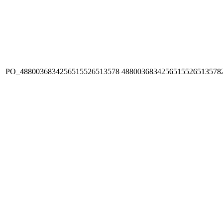
PO_4880036834256515526513578
4880036834256515526513578