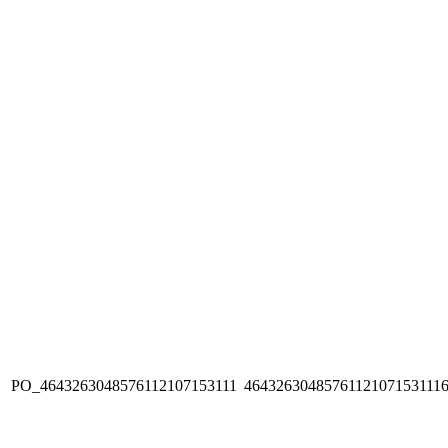
PO_4643263048576112107153111
4643263048576112107153111