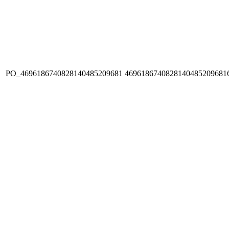
PO_4696186740828140485209681
4696186740828140485209681