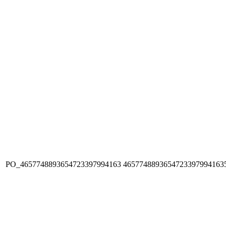
PO_4657748893654723397994163
4657748893654723397994163