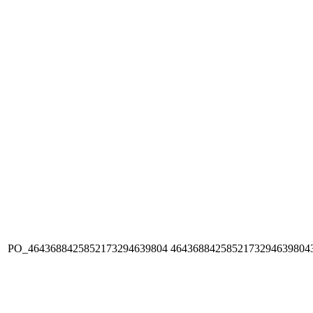
PO_4643688425852173294639804
4643688425852173294639804