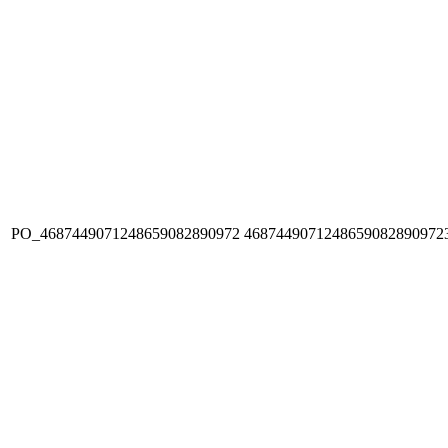
PO_4687449071248659082890972
4687449071248659082890972