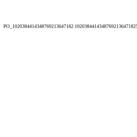
PO_1020384414348769213647182
1020384414348769213647182