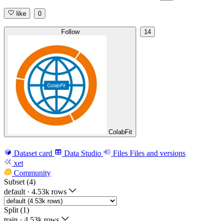
like
0
Follow
14
ColabFit
Dataset card
Data Studio
Files
Files and versions
xet
Community
Subset (4)
default
·
4.53k rows
Split (1)
train
·
4.53k rows