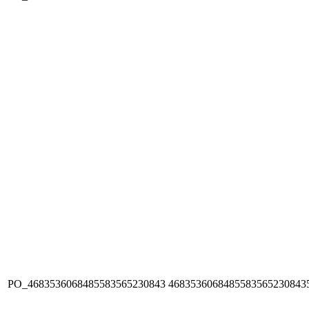
PO_4683536068485583565230843
4683536068485583565230843