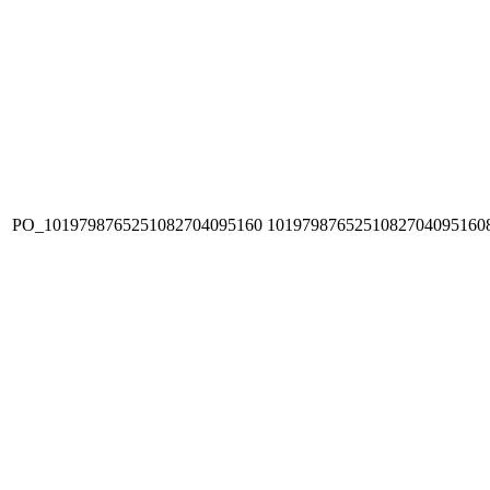
PO_1019798765251082704095160
1019798765251082704095160