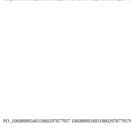
PO_1060890934931860297877957
1060890934931860297877957