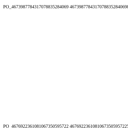
PO_4673987784317078835284069
4673987784317078835284069
PO_4676922361081067350595722
4676922361081067350595722