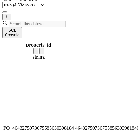
SQL
Console
property_id
string
PO_4643275073675585630398184
4643275073675585630398184