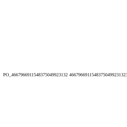
PO_4667966911548375049923132
4667966911548375049923132