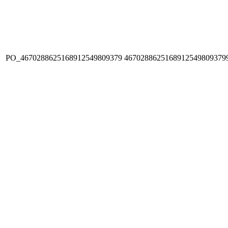
PO_4670288625168912549809379
4670288625168912549809379