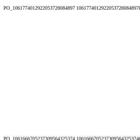
PO_1061774012922053728084897
1061774012922053728084897
PO_1061666705237309564325374
1061666705237309564325374