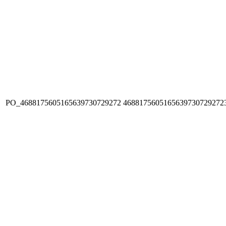
PO_4688175605165639730729272
4688175605165639730729272