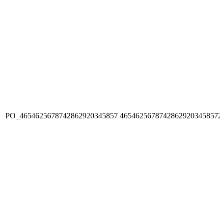
PO_4654625678742862920345857
4654625678742862920345857