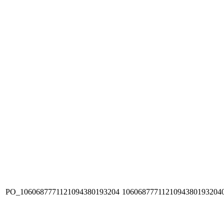
PO_1060687771121094380193204
1060687771121094380193204