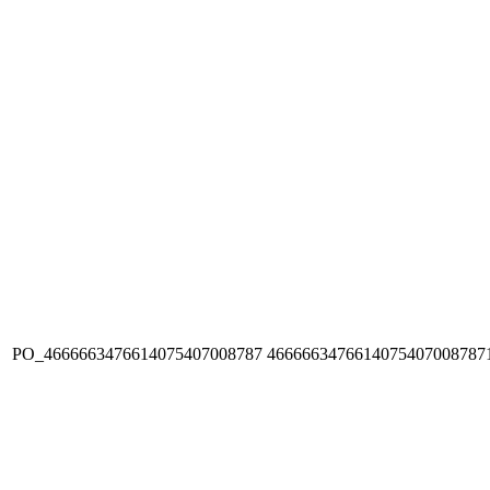
PO_4666663476614075407008787
4666663476614075407008787