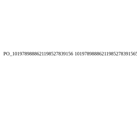
PO_1019789888621198527839156
1019789888621198527839156