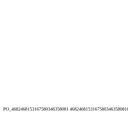
PO_4682468153167580346358081
4682468153167580346358081