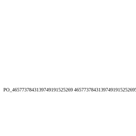
PO_4657737843139749191525269
4657737843139749191525269